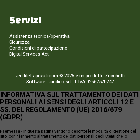
Servizi
Assistenza tecnica/operativa
Sicurezza
Condizioni di partecipazione
Digital Services Act
venditetraprivati.com © 2026 è un prodotto Zucchetti
Software Giuridico srl
-
P.IVA 02667520247
INFORMATIVA SUL TRATTAMENTO DEI DATI
PERSONALI AI SENSI DEGLI ARTICOLI 12 E
SS. DEL REGOLAMENTO (UE) 2016/679
(GDPR)
Premessa
- In questa pagina vengono descritte le modalità di gestione del
sito, con riferimento al trattamento dei dati personali degli utenti che lo