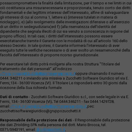
possacompromettere la finalità della limitazione, per il tempo e nei limiti in cui
ciò costituisca una misuranecessaria e proporzionata, tenuto conto dei diritti
fondamentali e dei legittimi interessi dell’interessato, alfine di salvaguardare
gli interessi di cui al comma 1, lettere a) (interessi tutelati in materia di
riciclaggio), e) (allo svolgimento delle investigazioni difensive o all’esercizio
di un diritto in sedegiudiziaria)ed f) (alla riservatezza dell’identità del
dipendente che segnala illeciti di cui sia venuto a conoscenza in ragione del
proprio ufficio). In tali casi, i diritti dell’interessato possono essere
esercitatianche tramite il Garante con le modalità di cui all’articolo 160 dello
stesso Decreto. In tale ipotesi, il Garante informerà l’interessato di aver
eseguito tutte le verifiche necessarie o di aver svolto un riesamenonché della
facoltà dell’interessato di proporre ricorso giurisdizionale.
Per esercitare tali diritti potrà rivolgersi alla nostra Struttura "Titolare del
trattamento dei dati personali" all'indirizzo
ufficio.privacy@zucchettisofwaregiuridico.it
oppure chiamando il numero
0444. 346211 o inviando una missiva a Zucchetti Software Giuridico srl via E.
Fermi,134 - 36100 Vicenza (VI). Il Titolare Le risponderà entro 30 giorni dalla
ricezione della Sua richiesta formale.
Dati di contatto
- Zucchetti Software Giuridico s.r.l., con sede legale in via E.
Fermi, 134 - 36100 Vicenza (VI); Tel 0444.346211 - fax 0444.1429728;
email:
ufficio.privacy@zucchettisoftwaregiuridico.it
,pec:
zucchettisoftwaregiuridico@gruppozucchetti.it
Responsabile della protezione dei dati
- Il Responsabile della protezione
dei dati ZHolding SPA nella persona del dott. Mario Brocca, tel.
0371/5943191, email:
dpo@zucchetti.it
,