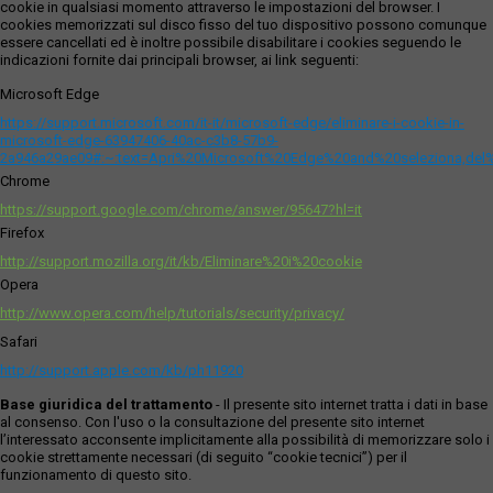
cookie in qualsiasi momento attraverso le impostazioni del browser. I
cookies memorizzati sul disco fisso del tuo dispositivo possono comunque
essere cancellati ed è inoltre possibile disabilitare i cookies seguendo le
indicazioni fornite dai principali browser, ai link seguenti:
Microsoft Edge
https://support.microsoft.com/it-it/microsoft-edge/eliminare-i-cookie-in-
microsoft-edge-63947406-40ac-c3b8-57b9-
2a946a29ae09#:~:text=Apri%20Microsoft%20Edge%20and%20seleziona,del
Chrome
https://support.google.com/chrome/answer/95647?hl=it
Firefox
http://support.mozilla.org/it/kb/Eliminare%20i%20cookie
Opera
http://www.opera.com/help/tutorials/security/privacy/
Safari
http://support.apple.com/kb/ph11920
Base giuridica del trattamento
- Il presente sito internet tratta i dati in base
al consenso. Con l'uso o la consultazione del presente sito internet
l’interessato acconsente implicitamente alla possibilità di memorizzare solo i
cookie strettamente necessari (di seguito “cookie tecnici”) per il
funzionamento di questo sito.