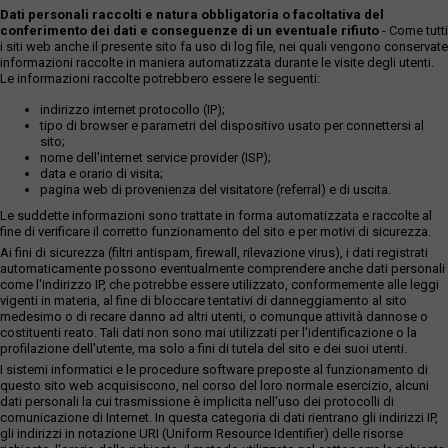
Dati personali raccolti e natura obbligatoria o facoltativa del
conferimento dei dati e conseguenze di un eventuale rifiuto
- Come tutti
i siti web anche il presente sito fa uso di log file, nei quali vengono conservate
informazioni raccolte in maniera automatizzata durante le visite degli utenti.
Le informazioni raccolte potrebbero essere le seguenti:
indirizzo internet protocollo (IP);
tipo di browser e parametri del dispositivo usato per connettersi al
sito;
nome dell'internet service provider (ISP);
data e orario di visita;
pagina web di provenienza del visitatore (referral) e di uscita.
Le suddette informazioni sono trattate in forma automatizzata e raccolte al
fine di verificare il corretto funzionamento del sito e per motivi di sicurezza.
Ai fini di sicurezza (filtri antispam, firewall, rilevazione virus), i dati registrati
automaticamente possono eventualmente comprendere anche dati personali
come l'indirizzo IP, che potrebbe essere utilizzato, conformemente alle leggi
vigenti in materia, al fine di bloccare tentativi di danneggiamento al sito
medesimo o di recare danno ad altri utenti, o comunque attività dannose o
costituenti reato. Tali dati non sono mai utilizzati per l'identificazione o la
profilazione dell'utente, ma solo a fini di tutela del sito e dei suoi utenti.
I sistemi informatici e le procedure software preposte al funzionamento di
questo sito web acquisiscono, nel corso del loro normale esercizio, alcuni
dati personali la cui trasmissione è implicita nell'uso dei protocolli di
comunicazione di Internet. In questa categoria di dati rientrano gli indirizzi IP,
gli indirizzi in notazione URI (Uniform Resource Identifier) delle risorse