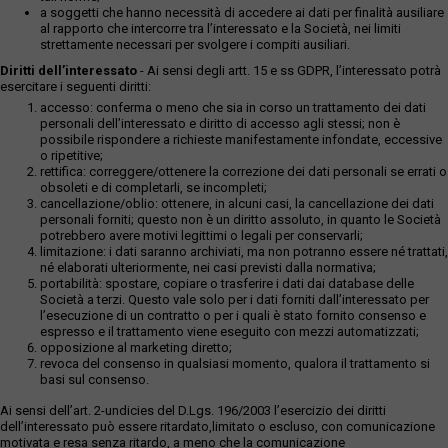
a soggetti che hanno necessità di accedere ai dati per finalità ausiliare
al rapporto che intercorre tra l’interessato e la Società, nei limiti
strettamente necessari per svolgere i compiti ausiliari.
Diritti dell’interessato
- Ai sensi degli artt. 15 e ss GDPR, l’interessato potrà
esercitare i seguenti diritti:
accesso: conferma o meno che sia in corso un trattamento dei dati
personali dell’interessato e diritto di accesso agli stessi; non è
possibile rispondere a richieste manifestamente infondate, eccessive
o ripetitive;
rettifica: correggere/ottenere la correzione dei dati personali se errati o
obsoleti e di completarli, se incompleti;
cancellazione/oblio: ottenere, in alcuni casi, la cancellazione dei dati
personali forniti; questo non è un diritto assoluto, in quanto le Società
potrebbero avere motivi legittimi o legali per conservarli;
limitazione: i dati saranno archiviati, ma non potranno essere né trattati,
né elaborati ulteriormente, nei casi previsti dalla normativa;
portabilità: spostare, copiare o trasferire i dati dai database delle
Società a terzi. Questo vale solo per i dati forniti dall’interessato per
l’esecuzione di un contratto o per i quali è stato fornito consenso e
espresso e il trattamento viene eseguito con mezzi automatizzati;
opposizione al marketing diretto;
revoca del consenso in qualsiasi momento, qualora il trattamento si
basi sul consenso.
Ai sensi dell’art. 2-undicies del D.Lgs. 196/2003 l’esercizio dei diritti
dell’interessato può essere ritardato,limitato o escluso, con comunicazione
motivata e resa senza ritardo, a meno che la comunicazione