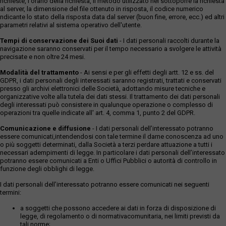
richieste, l'orario della richiesta, il metodo utilizzato nel sottoporre la richiesta
al server, la dimensione del file ottenuto in risposta, il codice numerico
ndicante lo stato della risposta data dal server (buon fine, errore, ecc.) ed altri
parametri relativi al sistema operativo dell'utente.
Tempi di conservazione dei Suoi dati
- I dati personali raccolti durante la
navigazione saranno conservati per il tempo necessario a svolgere le attività
precisate e non oltre 24 mesi.
Modalità del trattamento
- Ai sensi e per gli effetti degli artt. 12 e ss. del
GDPR, i dati personali degli interessati saranno registrati, trattati e conservati
presso gli archivi elettronici delle Società, adottando misure tecniche e
organizzative volte alla tutela dei dati stessi. Il trattamento dei dati personali
degli interessati può consistere in qualunque operazione o complesso di
operazioni tra quelle indicate all' art. 4, comma 1, punto 2 del GDPR.
Comunicazione e diffusione
- I dati personali dell’interessato potranno
essere comunicati,intendendosi con tale termine il darne conoscenza ad uno
o più soggetti determinati, dalla Società a terzi perdare attuazione a tutti i
necessari adempimenti di legge. In particolare i dati personali dell’interessato
potranno essere comunicati a Enti o Uffici Pubblici o autorità di controllo in
funzione degli obblighi di legge.
I dati personali dell’interessato potranno essere comunicati nei seguenti
termini:
a soggetti che possono accedere ai dati in forza di disposizione di
legge, di regolamento o di normativacomunitaria, nei limiti previsti da
tali norme;