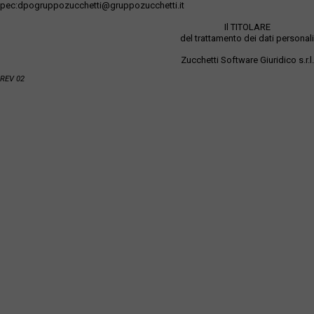
pec:dpogruppozucchetti@gruppozucchetti.it
Il TITOLARE
del trattamento dei dati personali
Zucchetti Software Giuridico s.r.l.
REV 02