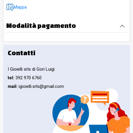
Mappa
Modalità pagamento
Contatti
I Gioielli srls di Gori Luigi
tel:
392 970 6760
mail:
igioielli.srls@gmail.com