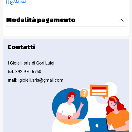
Mappa
Modalità pagamento
Contatti
I Gioielli srls di Gori Luigi
tel:
392 970 6760
mail:
igioielli.srls@gmail.com