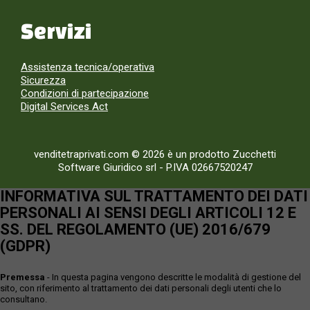
Servizi
Assistenza tecnica/operativa
Sicurezza
Condizioni di partecipazione
Digital Services Act
venditetraprivati.com © 2026 è un prodotto Zucchetti
Software Giuridico srl
-
P.IVA 02667520247
INFORMATIVA SUL TRATTAMENTO DEI DATI
PERSONALI AI SENSI DEGLI ARTICOLI 12 E
SS. DEL REGOLAMENTO (UE) 2016/679
(GDPR)
Premessa
- In questa pagina vengono descritte le modalità di gestione del
sito, con riferimento al trattamento dei dati personali degli utenti che lo
consultano.