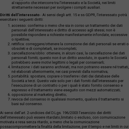
al rapporto che intercorre tra l’interessato e la Società, nei limiti
strettamente necessari per svolgere i compiti ausiliari.
Diritti dell’interessato
- Ai sensi degli artt. 15 e ss GDPR, l’interessato potrà
esercitare i seguenti diritti:
accesso: conferma o meno che sia in corso un trattamento dei dati
personali dell’interessato e diritto di accesso agli stessi; non è
possibile rispondere a richieste manifestamente infondate, eccessive
o ripetitive;
rettifica: correggere/ottenere la correzione dei dati personali se errati o
obsoleti e di completarli, se incompleti;
cancellazione/oblio: ottenere, in alcuni casi, la cancellazione dei dati
personali forniti; questo non è un diritto assoluto, in quanto le Società
potrebbero avere motivi legittimi o legali per conservarli;
limitazione: i dati saranno archiviati, ma non potranno essere né trattati,
né elaborati ulteriormente, nei casi previsti dalla normativa;
portabilità: spostare, copiare o trasferire i dati dai database delle
Società a terzi. Questo vale solo per i dati forniti dall’interessato per
l’esecuzione di un contratto o per i quali è stato fornito consenso e
espresso e il trattamento viene eseguito con mezzi automatizzati;
opposizione al marketing diretto;
revoca del consenso in qualsiasi momento, qualora il trattamento si
basi sul consenso.
Ai sensi dell’art. 2-undicies del D.Lgs. 196/2003 l’esercizio dei diritti
dell’interessato può essere ritardato,limitato o escluso, con comunicazione
motivata e resa senza ritardo, a meno che la comunicazione
possacompromettere la finalità della limitazione, per il tempo e nei limiti in cui