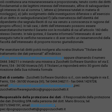
ciò costituisca una misuranecessaria e proporzionata, tenuto conto dei diritti
fondamentali e dei legittimi interessi dell’interessato, alfine di salvaguardare
gli interessi di cui al comma 1, lettere a) (interessi tutelati in materia di
riciclaggio), e) (allo svolgimento delle investigazioni difensive o all’esercizio
di un diritto in sedegiudiziaria)ed f) (alla riservatezza dell’identità del
dipendente che segnala illeciti di cui sia venuto a conoscenza in ragione del
proprio ufficio). In tali casi, i diritti dell’interessato possono essere
esercitatianche tramite il Garante con le modalità di cui all’articolo 160 dello
stesso Decreto. In tale ipotesi, il Garante informerà l’interessato di aver
eseguito tutte le verifiche necessarie o di aver svolto un riesamenonché della
facoltà dell’interessato di proporre ricorso giurisdizionale.
Per esercitare tali diritti potrà rivolgersi alla nostra Struttura "Titolare del
trattamento dei dati personali" all'indirizzo
ufficio.privacy@zucchettisofwaregiuridico.it
oppure chiamando il numero
0444. 346211 o inviando una missiva a Zucchetti Software Giuridico srl via E.
Fermi,134 - 36100 Vicenza (VI). Il Titolare Le risponderà entro 30 giorni dalla
ricezione della Sua richiesta formale.
Dati di contatto
- Zucchetti Software Giuridico s.r.l., con sede legale in via E.
Fermi, 134 - 36100 Vicenza (VI); Tel 0444.346211 - fax 0444.1429728;
email:
ufficio.privacy@zucchettisoftwaregiuridico.it
,pec:
zucchettisoftwaregiuridico@gruppozucchetti.it
Responsabile della protezione dei dati
- Il Responsabile della protezione
dei dati ZHolding SPA nella persona del dott. Mario Brocca, tel.
0371/5943191, email:
dpo@zucchetti.it
,
pec:dpogruppozucchetti@gruppozucchetti.it