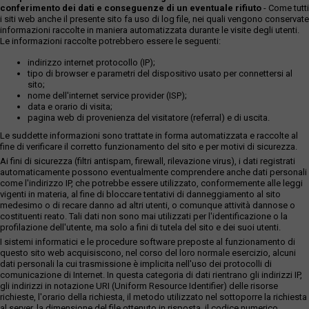
conferimento dei dati e conseguenze di un eventuale rifiuto
- Come tutti
i siti web anche il presente sito fa uso di log file, nei quali vengono conservate
informazioni raccolte in maniera automatizzata durante le visite degli utenti.
Le informazioni raccolte potrebbero essere le seguenti:
indirizzo internet protocollo (IP);
tipo di browser e parametri del dispositivo usato per connettersi al
sito;
nome dell'internet service provider (ISP);
data e orario di visita;
pagina web di provenienza del visitatore (referral) e di uscita.
Le suddette informazioni sono trattate in forma automatizzata e raccolte al
fine di verificare il corretto funzionamento del sito e per motivi di sicurezza.
Ai fini di sicurezza (filtri antispam, firewall, rilevazione virus), i dati registrati
automaticamente possono eventualmente comprendere anche dati personali
come l'indirizzo IP, che potrebbe essere utilizzato, conformemente alle leggi
vigenti in materia, al fine di bloccare tentativi di danneggiamento al sito
medesimo o di recare danno ad altri utenti, o comunque attività dannose o
costituenti reato. Tali dati non sono mai utilizzati per l'identificazione o la
profilazione dell'utente, ma solo a fini di tutela del sito e dei suoi utenti.
I sistemi informatici e le procedure software preposte al funzionamento di
questo sito web acquisiscono, nel corso del loro normale esercizio, alcuni
dati personali la cui trasmissione è implicita nell'uso dei protocolli di
comunicazione di Internet. In questa categoria di dati rientrano gli indirizzi IP,
gli indirizzi in notazione URI (Uniform Resource Identifier) delle risorse
richieste, l'orario della richiesta, il metodo utilizzato nel sottoporre la richiesta
al server, la dimensione del file ottenuto in risposta, il codice numerico