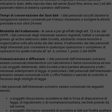
ndicante lo stato della risposta data dal server (buon fine, errore, ecc.) ed altri
parametri relativi al sistema operativo dell'utente.
Tempi di conservazione dei Suoi dati
- I dati personali raccolti durante la
navigazione saranno conservati per il tempo necessario a svolgere le attività
precisate e non oltre 24 mesi.
Modalità del trattamento
- Ai sensi e per gli effetti degli artt. 12 e ss. del
GDPR, i dati personali degli interessati saranno registrati, trattati e conservati
presso gli archivi elettronici delle Società, adottando misure tecniche e
organizzative volte alla tutela dei dati stessi. Il trattamento dei dati personali
degli interessati può consistere in qualunque operazione o complesso di
operazioni tra quelle indicate all' art. 4, comma 1, punto 2 del GDPR.
Comunicazione e diffusione
- I dati personali dell’interessato potranno
essere comunicati,intendendosi con tale termine il darne conoscenza ad uno
o più soggetti determinati, dalla Società a terzi perdare attuazione a tutti i
necessari adempimenti di legge. In particolare i dati personali dell’interessato
potranno essere comunicati a Enti o Uffici Pubblici o autorità di controllo in
funzione degli obblighi di legge.
I dati personali dell’interessato potranno essere comunicati nei seguenti
termini:
a soggetti che possono accedere ai dati in forza di disposizione di
legge, di regolamento o di normativacomunitaria, nei limiti previsti da
tali norme;
a soggetti che hanno necessità di accedere ai dati per finalità ausiliare