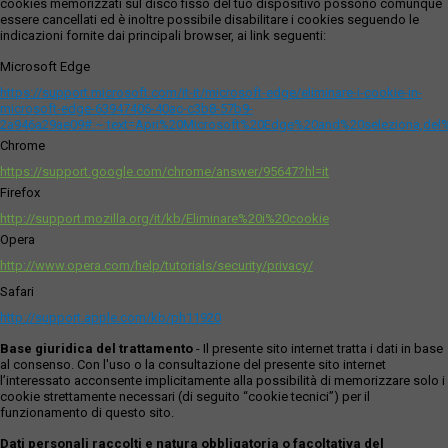
cookies memorizzati sul disco fisso del tuo dispositivo possono comunque
essere cancellati ed è inoltre possibile disabilitare i cookies seguendo le
indicazioni fornite dai principali browser, ai link seguenti:
Microsoft Edge
https://support.microsoft.com/it-it/microsoft-edge/eliminare-i-cookie-in-
microsoft-edge-63947406-40ac-c3b8-57b9-
2a946a29ae09#:~:text=Apri%20Microsoft%20Edge%20and%20seleziona,del
Chrome
https://support.google.com/chrome/answer/95647?hl=it
Firefox
http://support.mozilla.org/it/kb/Eliminare%20i%20cookie
Opera
http://www.opera.com/help/tutorials/security/privacy/
Safari
http://support.apple.com/kb/ph11920
Base giuridica del trattamento
- Il presente sito internet tratta i dati in base
al consenso. Con l'uso o la consultazione del presente sito internet
l’interessato acconsente implicitamente alla possibilità di memorizzare solo i
cookie strettamente necessari (di seguito “cookie tecnici”) per il
funzionamento di questo sito.
Dati personali raccolti e natura obbligatoria o facoltativa del