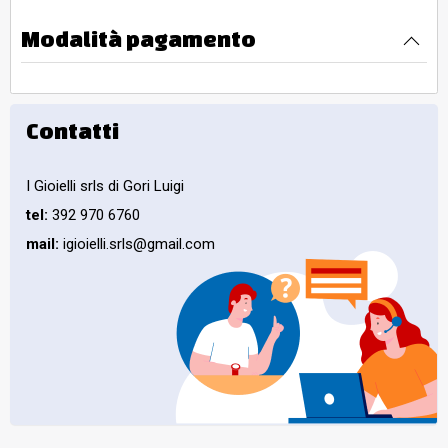
Modalità pagamento
Contatti
I Gioielli srls di Gori Luigi
tel:
392 970 6760
mail:
igioielli.srls@gmail.com