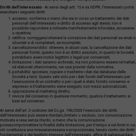
Diritti dell’interessato
- Ai sensi degli artt. 15 e ss GDPR, l’interessato potrà
esercitare i seguenti diritti:
accesso: conferma o meno che sia in corso un trattamento dei dati
personali dell’interessato e diritto di accesso agli stessi; non è
possibile rispondere a richieste manifestamente infondate, eccessive
o ripetitive;
rettifica: correggere/ottenere la correzione dei dati personali se errati o
obsoleti e di completarli, se incompleti;
cancellazione/oblio: ottenere, in alcuni casi, la cancellazione dei dati
personali forniti; questo non è un diritto assoluto, in quanto le Società
potrebbero avere motivi legittimi o legali per conservarli;
limitazione: i dati saranno archiviati, ma non potranno essere né trattati,
né elaborati ulteriormente, nei casi previsti dalla normativa;
portabilità: spostare, copiare o trasferire i dati dai database delle
Società a terzi. Questo vale solo per i dati forniti dall’interessato per
l’esecuzione di un contratto o per i quali è stato fornito consenso e
espresso e il trattamento viene eseguito con mezzi automatizzati;
opposizione al marketing diretto;
revoca del consenso in qualsiasi momento, qualora il trattamento si
basi sul consenso.
Ai sensi dell’art. 2-undicies del D.Lgs. 196/2003 l’esercizio dei diritti
dell’interessato può essere ritardato,limitato o escluso, con comunicazione
motivata e resa senza ritardo, a meno che la comunicazione
possacompromettere la finalità della limitazione, per il tempo e nei limiti in cui
ciò costituisca una misuranecessaria e proporzionata, tenuto conto dei diritti
fondamentali e dei legittimi interessi dell’interessato, alfine di salvaguardare