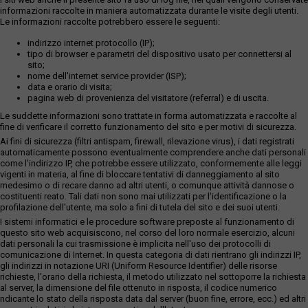
informazioni raccolte in maniera automatizzata durante le visite degli utenti.
Le informazioni raccolte potrebbero essere le seguenti:
indirizzo internet protocollo (IP);
tipo di browser e parametri del dispositivo usato per connettersi al
sito;
nome dell'internet service provider (ISP);
data e orario di visita;
pagina web di provenienza del visitatore (referral) e di uscita.
Le suddette informazioni sono trattate in forma automatizzata e raccolte al
fine di verificare il corretto funzionamento del sito e per motivi di sicurezza.
Ai fini di sicurezza (filtri antispam, firewall, rilevazione virus), i dati registrati
automaticamente possono eventualmente comprendere anche dati personali
come l'indirizzo IP, che potrebbe essere utilizzato, conformemente alle leggi
vigenti in materia, al fine di bloccare tentativi di danneggiamento al sito
medesimo o di recare danno ad altri utenti, o comunque attività dannose o
costituenti reato. Tali dati non sono mai utilizzati per l'identificazione o la
profilazione dell'utente, ma solo a fini di tutela del sito e dei suoi utenti.
I sistemi informatici e le procedure software preposte al funzionamento di
questo sito web acquisiscono, nel corso del loro normale esercizio, alcuni
dati personali la cui trasmissione è implicita nell'uso dei protocolli di
comunicazione di Internet. In questa categoria di dati rientrano gli indirizzi IP,
gli indirizzi in notazione URI (Uniform Resource Identifier) delle risorse
richieste, l'orario della richiesta, il metodo utilizzato nel sottoporre la richiesta
al server, la dimensione del file ottenuto in risposta, il codice numerico
ndicante lo stato della risposta data dal server (buon fine, errore, ecc.) ed altri