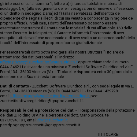
gli interessi di cui al comma 1, lettere a) (interessi tutelati in materia di
riciclaggio), e) (allo svolgimento delle investigazioni difensive o all’esercizio
di un diritto in sedegiudiziaria)ed f) (alla riservatezza dell’identità del
dipendente che segnala illeciti di cui sia venuto a conoscenza in ragione del
proprio ufficio). In tali casi, i diritti dell’interessato possono essere
esercitatianche tramite il Garante con le modalità di cui all’articolo 160 dello
stesso Decreto. In tale ipotesi, il Garante informerà l’interessato di aver
eseguito tutte le verifiche necessarie o di aver svolto un riesamenonché della
facoltà dell’interessato di proporre ricorso giurisdizionale.
Per esercitare tali diritti potrà rivolgersi alla nostra Struttura "Titolare del
trattamento dei dati personali" all'indirizzo
ufficio.privacy@zucchettisofwaregiuridico.it
oppure chiamando il numero
0444. 346211 o inviando una missiva a Zucchetti Software Giuridico srl via E.
Fermi,134 - 36100 Vicenza (VI). Il Titolare Le risponderà entro 30 giorni dalla
ricezione della Sua richiesta formale.
Dati di contatto
- Zucchetti Software Giuridico s.r.l., con sede legale in via E.
Fermi, 134 - 36100 Vicenza (VI); Tel 0444.346211 - fax 0444.1429728;
email:
ufficio.privacy@zucchettisoftwaregiuridico.it
,pec:
zucchettisoftwaregiuridico@gruppozucchetti.it
Responsabile della protezione dei dati
- Il Responsabile della protezione
dei dati ZHolding SPA nella persona del dott. Mario Brocca, tel.
0371/5943191, email:
dpo@zucchetti.it
,
pec:dpogruppozucchetti@gruppozucchetti.it
Il TITOLARE