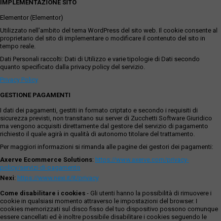
IMPLEMENTAZIONE SITO
Elementor (Elementor)
Utilizzato nell'ambito del tema WordPress del sito web. Il cookie consente al
proprietario del sito di implementare o modificare il contenuto del sito in
tempo reale.
Dati Personali raccolti: Dati di Utilizzo e varie tipologie di Dati secondo
quanto specificato dalla privacy policy del servizio.
Privacy Policy
GESTIONE PAGAMENTI
I dati dei pagamenti, gestiti in formato criptato e secondo i requisiti di
sicurezza previsti, non transitano sui server di Zucchetti Software Giuridico
ma vengono acquisiti direttamente dal gestore del servizio di pagamento
richiesto il quale agirà in qualità di autonomo titolare del trattamento.
Per maggiori informazioni si rimanda alle pagine dei gestori dei pagamenti:
Axerve Ecommerce Solutions
:
https://www.axerve.com/privacy-
policy/servizi-di-pagamento
Nexi
:
https://www.nexi.it/it/privacy
Come disabilitare i cookies
- Gli utenti hanno la possibilità di rimuovere i
cookie in qualsiasi momento attraverso le impostazioni del browser. I
cookies memorizzati sul disco fisso del tuo dispositivo possono comunque
essere cancellati ed è inoltre possibile disabilitare i cookies seguendo le