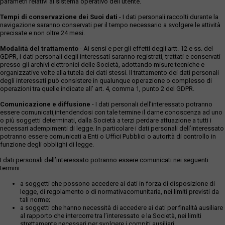
parametri relativi al sistema operativo dell'utente.
Tempi di conservazione dei Suoi dati
- I dati personali raccolti durante la
navigazione saranno conservati per il tempo necessario a svolgere le attività
precisate e non oltre 24 mesi.
Modalità del trattamento
- Ai sensi e per gli effetti degli artt. 12 e ss. del
GDPR, i dati personali degli interessati saranno registrati, trattati e conservati
presso gli archivi elettronici delle Società, adottando misure tecniche e
organizzative volte alla tutela dei dati stessi. Il trattamento dei dati personali
degli interessati può consistere in qualunque operazione o complesso di
operazioni tra quelle indicate all' art. 4, comma 1, punto 2 del GDPR.
Comunicazione e diffusione
- I dati personali dell’interessato potranno
essere comunicati,intendendosi con tale termine il darne conoscenza ad uno
o più soggetti determinati, dalla Società a terzi perdare attuazione a tutti i
necessari adempimenti di legge. In particolare i dati personali dell’interessato
potranno essere comunicati a Enti o Uffici Pubblici o autorità di controllo in
funzione degli obblighi di legge.
I dati personali dell’interessato potranno essere comunicati nei seguenti
termini:
a soggetti che possono accedere ai dati in forza di disposizione di
legge, di regolamento o di normativacomunitaria, nei limiti previsti da
tali norme;
a soggetti che hanno necessità di accedere ai dati per finalità ausiliare
al rapporto che intercorre tra l’interessato e la Società, nei limiti
strettamente necessari per svolgere i compiti ausiliari.