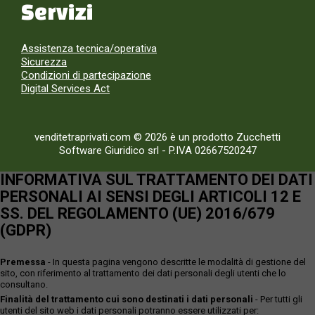
Servizi
Assistenza tecnica/operativa
Sicurezza
Condizioni di partecipazione
Digital Services Act
venditetraprivati.com © 2026 è un prodotto Zucchetti
Software Giuridico srl
-
P.IVA 02667520247
INFORMATIVA SUL TRATTAMENTO DEI DATI
PERSONALI AI SENSI DEGLI ARTICOLI 12 E
SS. DEL REGOLAMENTO (UE) 2016/679
(GDPR)
Premessa
- In questa pagina vengono descritte le modalità di gestione del
sito, con riferimento al trattamento dei dati personali degli utenti che lo
consultano.
Finalità del trattamento cui sono destinati i dati personali
- Per tutti gli
utenti del sito web i dati personali potranno essere utilizzati per: