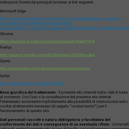
indicazioni fornite dai principali browser, ai link seguenti:
Microsoft Edge
https://support.microsoft.com/it-it/microsoft-edge/eliminare-i-cookie-in-
microsoft-edge-63947406-40ac-c3b8-57b9-
2a946a29ae09#:~:text=Apri%20Microsoft%20Edge%20and%20seleziona,del
Chrome
https://support.google.com/chrome/answer/95647?hl=it
Firefox
http://support.mozilla.org/it/kb/Eliminare%20i%20cookie
Opera
http://www.opera.com/help/tutorials/security/privacy/
Safari
http://support.apple.com/kb/ph11920
Base giuridica del trattamento
- Il presente sito internet tratta i dati in base
al consenso. Con l'uso o la consultazione del presente sito internet
l’interessato acconsente implicitamente alla possibilità di memorizzare solo i
cookie strettamente necessari (di seguito “cookie tecnici”) per il
funzionamento di questo sito.
Dati personali raccolti e natura obbligatoria o facoltativa del
conferimento dei dati e conseguenze di un eventuale rifiuto
- Come tutti
i siti web anche il presente sito fa uso di log file, nei quali vengono conservate