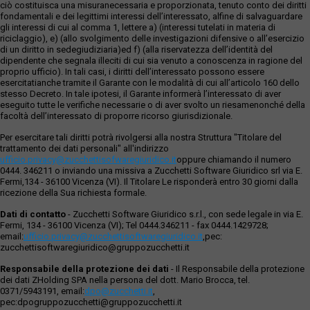
ciò costituisca una misuranecessaria e proporzionata, tenuto conto dei diritti
fondamentali e dei legittimi interessi dell’interessato, alfine di salvaguardare
gli interessi di cui al comma 1, lettere a) (interessi tutelati in materia di
riciclaggio), e) (allo svolgimento delle investigazioni difensive o all’esercizio
di un diritto in sedegiudiziaria)ed f) (alla riservatezza dell’identità del
dipendente che segnala illeciti di cui sia venuto a conoscenza in ragione del
proprio ufficio). In tali casi, i diritti dell’interessato possono essere
esercitatianche tramite il Garante con le modalità di cui all’articolo 160 dello
stesso Decreto. In tale ipotesi, il Garante informerà l’interessato di aver
eseguito tutte le verifiche necessarie o di aver svolto un riesamenonché della
facoltà dell’interessato di proporre ricorso giurisdizionale.
Per esercitare tali diritti potrà rivolgersi alla nostra Struttura "Titolare del
trattamento dei dati personali" all'indirizzo
ufficio.privacy@zucchettisofwaregiuridico.it
oppure chiamando il numero
0444. 346211 o inviando una missiva a Zucchetti Software Giuridico srl via E.
Fermi,134 - 36100 Vicenza (VI). Il Titolare Le risponderà entro 30 giorni dalla
ricezione della Sua richiesta formale.
Dati di contatto
- Zucchetti Software Giuridico s.r.l., con sede legale in via E.
Fermi, 134 - 36100 Vicenza (VI); Tel 0444.346211 - fax 0444.1429728;
email:
ufficio.privacy@zucchettisoftwaregiuridico.it
,pec:
zucchettisoftwaregiuridico@gruppozucchetti.it
Responsabile della protezione dei dati
- Il Responsabile della protezione
dei dati ZHolding SPA nella persona del dott. Mario Brocca, tel.
0371/5943191, email:
dpo@zucchetti.it
,
pec:dpogruppozucchetti@gruppozucchetti.it