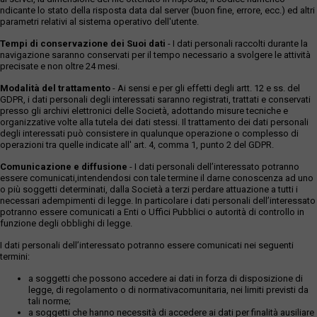
ndicante lo stato della risposta data dal server (buon fine, errore, ecc.) ed altri
parametri relativi al sistema operativo dell'utente.
Tempi di conservazione dei Suoi dati
- I dati personali raccolti durante la
navigazione saranno conservati per il tempo necessario a svolgere le attività
precisate e non oltre 24 mesi.
Modalità del trattamento
- Ai sensi e per gli effetti degli artt. 12 e ss. del
GDPR, i dati personali degli interessati saranno registrati, trattati e conservati
presso gli archivi elettronici delle Società, adottando misure tecniche e
organizzative volte alla tutela dei dati stessi. Il trattamento dei dati personali
degli interessati può consistere in qualunque operazione o complesso di
operazioni tra quelle indicate all' art. 4, comma 1, punto 2 del GDPR.
Comunicazione e diffusione
- I dati personali dell’interessato potranno
essere comunicati,intendendosi con tale termine il darne conoscenza ad uno
o più soggetti determinati, dalla Società a terzi perdare attuazione a tutti i
necessari adempimenti di legge. In particolare i dati personali dell’interessato
potranno essere comunicati a Enti o Uffici Pubblici o autorità di controllo in
funzione degli obblighi di legge.
I dati personali dell’interessato potranno essere comunicati nei seguenti
termini:
a soggetti che possono accedere ai dati in forza di disposizione di
legge, di regolamento o di normativacomunitaria, nei limiti previsti da
tali norme;
a soggetti che hanno necessità di accedere ai dati per finalità ausiliare