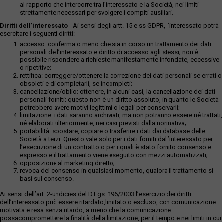
al rapporto che intercorre tra l’interessato e la Società, nei limiti
strettamente necessari per svolgere i compiti ausiliari.
Diritti dell’interessato
- Ai sensi degli artt. 15 e ss GDPR, l’interessato potrà
esercitare i seguenti diritti:
accesso: conferma o meno che sia in corso un trattamento dei dati
personali dell’interessato e diritto di accesso agli stessi; non è
possibile rispondere a richieste manifestamente infondate, eccessive
o ripetitive;
rettifica: correggere/ottenere la correzione dei dati personali se errati o
obsoleti e di completarli, se incompleti;
cancellazione/oblio: ottenere, in alcuni casi, la cancellazione dei dati
personali forniti; questo non è un diritto assoluto, in quanto le Società
potrebbero avere motivi legittimi o legali per conservarli;
limitazione: i dati saranno archiviati, ma non potranno essere né trattati,
né elaborati ulteriormente, nei casi previsti dalla normativa;
portabilità: spostare, copiare o trasferire i dati dai database delle
Società a terzi. Questo vale solo per i dati forniti dall’interessato per
l’esecuzione di un contratto o per i quali è stato fornito consenso e
espresso e il trattamento viene eseguito con mezzi automatizzati;
opposizione al marketing diretto;
revoca del consenso in qualsiasi momento, qualora il trattamento si
basi sul consenso.
Ai sensi dell’art. 2-undicies del D.Lgs. 196/2003 l’esercizio dei diritti
dell’interessato può essere ritardato,limitato o escluso, con comunicazione
motivata e resa senza ritardo, a meno che la comunicazione
possacompromettere la finalità della limitazione, per il tempo e nei limiti in cui