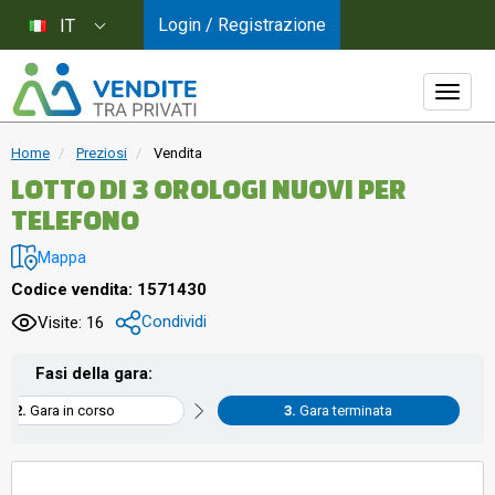
Login / Registrazione
IT
Home
Preziosi
Vendita
LOTTO DI 3 OROLOGI NUOVI PER
TELEFONO
Mappa
Codice vendita: 1571430
Condividi
Visite: 16
Fasi della gara:
Gara in corso
Gara terminata