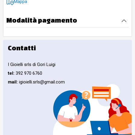
Mappa
Modalità pagamento
Contatti
I Gioielli srls di Gori Luigi
tel:
392 970 6760
mail:
igioielli.srls@gmail.com