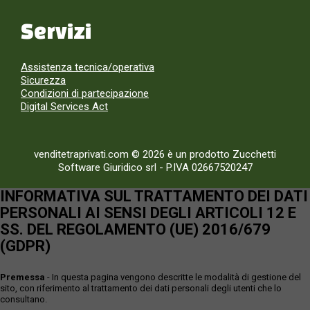
Servizi
Assistenza tecnica/operativa
Sicurezza
Condizioni di partecipazione
Digital Services Act
venditetraprivati.com © 2026 è un prodotto Zucchetti
Software Giuridico srl
-
P.IVA 02667520247
INFORMATIVA SUL TRATTAMENTO DEI DATI
PERSONALI AI SENSI DEGLI ARTICOLI 12 E
SS. DEL REGOLAMENTO (UE) 2016/679
(GDPR)
Premessa
- In questa pagina vengono descritte le modalità di gestione del
sito, con riferimento al trattamento dei dati personali degli utenti che lo
consultano.