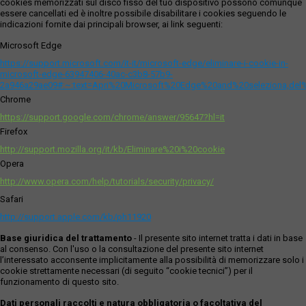
cookies memorizzati sul disco fisso del tuo dispositivo possono comunque
essere cancellati ed è inoltre possibile disabilitare i cookies seguendo le
indicazioni fornite dai principali browser, ai link seguenti:
Microsoft Edge
https://support.microsoft.com/it-it/microsoft-edge/eliminare-i-cookie-in-
microsoft-edge-63947406-40ac-c3b8-57b9-
2a946a29ae09#:~:text=Apri%20Microsoft%20Edge%20and%20seleziona,del
Chrome
https://support.google.com/chrome/answer/95647?hl=it
Firefox
http://support.mozilla.org/it/kb/Eliminare%20i%20cookie
Opera
http://www.opera.com/help/tutorials/security/privacy/
Safari
http://support.apple.com/kb/ph11920
Base giuridica del trattamento
- Il presente sito internet tratta i dati in base
al consenso. Con l'uso o la consultazione del presente sito internet
l’interessato acconsente implicitamente alla possibilità di memorizzare solo i
cookie strettamente necessari (di seguito “cookie tecnici”) per il
funzionamento di questo sito.
Dati personali raccolti e natura obbligatoria o facoltativa del