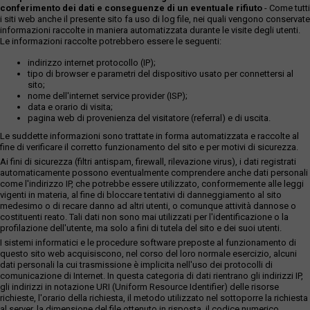
conferimento dei dati e conseguenze di un eventuale rifiuto
- Come tutti
i siti web anche il presente sito fa uso di log file, nei quali vengono conservate
informazioni raccolte in maniera automatizzata durante le visite degli utenti.
Le informazioni raccolte potrebbero essere le seguenti:
indirizzo internet protocollo (IP);
tipo di browser e parametri del dispositivo usato per connettersi al
sito;
nome dell'internet service provider (ISP);
data e orario di visita;
pagina web di provenienza del visitatore (referral) e di uscita.
Le suddette informazioni sono trattate in forma automatizzata e raccolte al
fine di verificare il corretto funzionamento del sito e per motivi di sicurezza.
Ai fini di sicurezza (filtri antispam, firewall, rilevazione virus), i dati registrati
automaticamente possono eventualmente comprendere anche dati personali
come l'indirizzo IP, che potrebbe essere utilizzato, conformemente alle leggi
vigenti in materia, al fine di bloccare tentativi di danneggiamento al sito
medesimo o di recare danno ad altri utenti, o comunque attività dannose o
costituenti reato. Tali dati non sono mai utilizzati per l'identificazione o la
profilazione dell'utente, ma solo a fini di tutela del sito e dei suoi utenti.
I sistemi informatici e le procedure software preposte al funzionamento di
questo sito web acquisiscono, nel corso del loro normale esercizio, alcuni
dati personali la cui trasmissione è implicita nell'uso dei protocolli di
comunicazione di Internet. In questa categoria di dati rientrano gli indirizzi IP,
gli indirizzi in notazione URI (Uniform Resource Identifier) delle risorse
richieste, l'orario della richiesta, il metodo utilizzato nel sottoporre la richiesta
al server, la dimensione del file ottenuto in risposta, il codice numerico