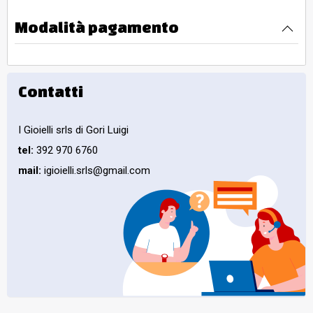
Modalità pagamento
Contatti
I Gioielli srls di Gori Luigi
tel:
392 970 6760
mail:
igioielli.srls@gmail.com