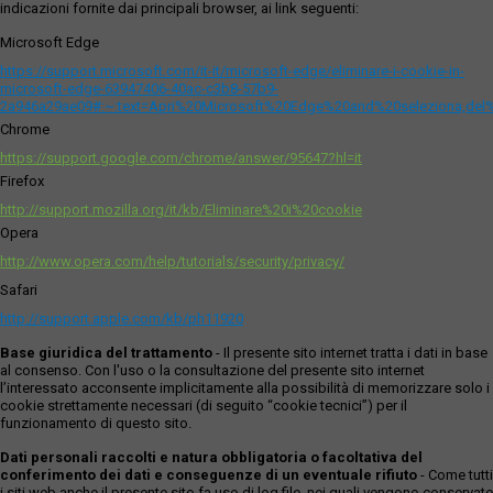
indicazioni fornite dai principali browser, ai link seguenti:
Microsoft Edge
https://support.microsoft.com/it-it/microsoft-edge/eliminare-i-cookie-in-
microsoft-edge-63947406-40ac-c3b8-57b9-
2a946a29ae09#:~:text=Apri%20Microsoft%20Edge%20and%20seleziona,del
Chrome
https://support.google.com/chrome/answer/95647?hl=it
Firefox
http://support.mozilla.org/it/kb/Eliminare%20i%20cookie
Opera
http://www.opera.com/help/tutorials/security/privacy/
Safari
http://support.apple.com/kb/ph11920
Base giuridica del trattamento
- Il presente sito internet tratta i dati in base
al consenso. Con l'uso o la consultazione del presente sito internet
l’interessato acconsente implicitamente alla possibilità di memorizzare solo i
cookie strettamente necessari (di seguito “cookie tecnici”) per il
funzionamento di questo sito.
Dati personali raccolti e natura obbligatoria o facoltativa del
conferimento dei dati e conseguenze di un eventuale rifiuto
- Come tutti
i siti web anche il presente sito fa uso di log file, nei quali vengono conservate