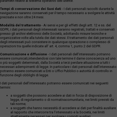
parametri relativi al sistema operativo dell'utente.
Tempi di conservazione dei Suoi dati
- I dati personali raccolti durante la
navigazione saranno conservati per il tempo necessario a svolgere le attività
precisate e non oltre 24 mesi.
Modalità del trattamento
- Ai sensi e per gli effetti degli artt. 12 e ss. del
GDPR, i dati personali degli interessati saranno registrati, trattati e conservati
presso gli archivi elettronici delle Società, adottando misure tecniche e
organizzative volte alla tutela dei dati stessi. Il trattamento dei dati personali
degli interessati può consistere in qualunque operazione o complesso di
operazioni tra quelle indicate all' art. 4, comma 1, punto 2 del GDPR.
Comunicazione e diffusione
- I dati personali dell’interessato potranno
essere comunicati,intendendosi con tale termine il darne conoscenza ad uno
o più soggetti determinati, dalla Società a terzi perdare attuazione a tutti i
necessari adempimenti di legge. In particolare i dati personali dell’interessato
potranno essere comunicati a Enti o Uffici Pubblici o autorità di controllo in
funzione degli obblighi di legge.
I dati personali dell’interessato potranno essere comunicati nei seguenti
termini:
a soggetti che possono accedere ai dati in forza di disposizione di
legge, di regolamento o di normativacomunitaria, nei limiti previsti da
tali norme;
a soggetti che hanno necessità di accedere ai dati per finalità ausiliare
al rapporto che intercorre tra l’interessato e la Società, nei limiti
strettamente necessari per svolgere i compiti ausiliari.