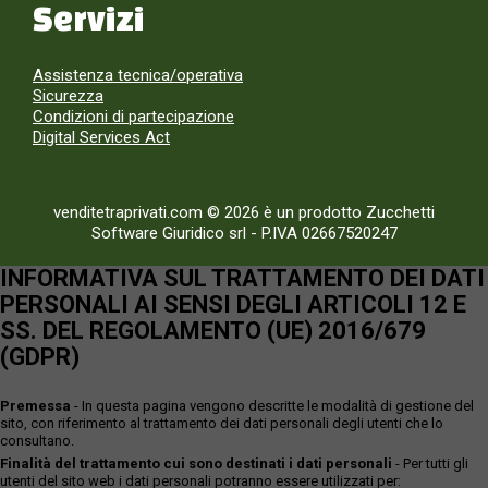
Servizi
Assistenza tecnica/operativa
Sicurezza
Condizioni di partecipazione
Digital Services Act
venditetraprivati.com © 2026 è un prodotto Zucchetti
Software Giuridico srl
-
P.IVA 02667520247
INFORMATIVA SUL TRATTAMENTO DEI DATI
PERSONALI AI SENSI DEGLI ARTICOLI 12 E
SS. DEL REGOLAMENTO (UE) 2016/679
(GDPR)
Premessa
- In questa pagina vengono descritte le modalità di gestione del
sito, con riferimento al trattamento dei dati personali degli utenti che lo
consultano.
Finalità del trattamento cui sono destinati i dati personali
- Per tutti gli
utenti del sito web i dati personali potranno essere utilizzati per: