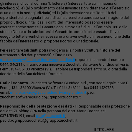
gli interessi di cui al comma 1, lettere a) (interessi tutelati in materia di
riciclaggio), e) (allo svolgimento delle investigazioni difensive o all’esercizio
di un diritto in sedegiudiziaria)ed f) (alla riservatezza dell’identità del
dipendente che segnala illeciti di cui sia venuto a conoscenza in ragione del
proprio ufficio). In tali casi, i diritti dell’interessato possono essere
esercitatianche tramite il Garante con le modalità di cui all’articolo 160 dello
stesso Decreto. In tale ipotesi, il Garante informerà l’interessato di aver
eseguito tutte le verifiche necessarie o di aver svolto un riesamenonché della
facoltà dell’interessato di proporre ricorso giurisdizionale.
Per esercitare tali diritti potrà rivolgersi alla nostra Struttura "Titolare del
trattamento dei dati personali" all'indirizzo
ufficio.privacy@zucchettisofwaregiuridico.it
oppure chiamando il numero
0444. 346211 o inviando una missiva a Zucchetti Software Giuridico srl via E.
Fermi,134 - 36100 Vicenza (VI). Il Titolare Le risponderà entro 30 giorni dalla
ricezione della Sua richiesta formale.
Dati di contatto
- Zucchetti Software Giuridico s.r.l., con sede legale in via E.
Fermi, 134 - 36100 Vicenza (VI); Tel 0444.346211 - fax 0444.1429728;
email:
ufficio.privacy@zucchettisoftwaregiuridico.it
,pec:
zucchettisoftwaregiuridico@gruppozucchetti.it
Responsabile della protezione dei dati
- Il Responsabile della protezione
dei dati ZHolding SPA nella persona del dott. Mario Brocca, tel.
0371/5943191, email:
dpo@zucchetti.it
,
pec:dpogruppozucchetti@gruppozucchetti.it
Il TITOLARE