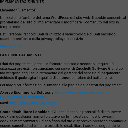
IMPLEMENTAZIONE SITO
Elementor (Elementor)
Utilizzato nell'ambito del tema WordPress del sito web. Il cookie consente al
proprietario del sito di implementare o modificare il contenuto del sito in
tempo reale.
Dati Personali raccolti: Dati di Utilizzo e varie tipologie di Dati secondo
quanto specificato dalla privacy policy del servizio.
Privacy Policy
GESTIONE PAGAMENTI
I dati dei pagamenti, gestiti in formato criptato e secondo i requisiti di
sicurezza previsti, non transitano sui server di Zucchetti Software Giuridico
ma vengono acquisiti direttamente dal gestore del servizio di pagamento
richiesto il quale agirà in qualità di autonomo titolare del trattamento.
Per maggiori informazioni si rimanda alle pagine dei gestori dei pagamenti:
Axerve Ecommerce Solutions
:
https://www.axerve.com/privacy-
policy/servizi-di-pagamento
Nexi
:
https://www.nexi.it/it/privacy
Come disabilitare i cookies
- Gli utenti hanno la possibilità di rimuovere i
cookie in qualsiasi momento attraverso le impostazioni del browser. I
cookies memorizzati sul disco fisso del tuo dispositivo possono comunque
essere cancellati ed è inoltre possibile disabilitare i cookies seguendo le