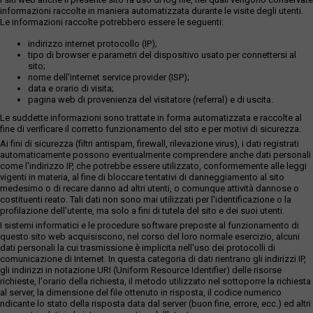
informazioni raccolte in maniera automatizzata durante le visite degli utenti.
Le informazioni raccolte potrebbero essere le seguenti:
indirizzo internet protocollo (IP);
tipo di browser e parametri del dispositivo usato per connettersi al
sito;
nome dell'internet service provider (ISP);
data e orario di visita;
pagina web di provenienza del visitatore (referral) e di uscita.
Le suddette informazioni sono trattate in forma automatizzata e raccolte al
fine di verificare il corretto funzionamento del sito e per motivi di sicurezza.
Ai fini di sicurezza (filtri antispam, firewall, rilevazione virus), i dati registrati
automaticamente possono eventualmente comprendere anche dati personali
come l'indirizzo IP, che potrebbe essere utilizzato, conformemente alle leggi
vigenti in materia, al fine di bloccare tentativi di danneggiamento al sito
medesimo o di recare danno ad altri utenti, o comunque attività dannose o
costituenti reato. Tali dati non sono mai utilizzati per l'identificazione o la
profilazione dell'utente, ma solo a fini di tutela del sito e dei suoi utenti.
I sistemi informatici e le procedure software preposte al funzionamento di
questo sito web acquisiscono, nel corso del loro normale esercizio, alcuni
dati personali la cui trasmissione è implicita nell'uso dei protocolli di
comunicazione di Internet. In questa categoria di dati rientrano gli indirizzi IP,
gli indirizzi in notazione URI (Uniform Resource Identifier) delle risorse
richieste, l'orario della richiesta, il metodo utilizzato nel sottoporre la richiesta
al server, la dimensione del file ottenuto in risposta, il codice numerico
ndicante lo stato della risposta data dal server (buon fine, errore, ecc.) ed altri