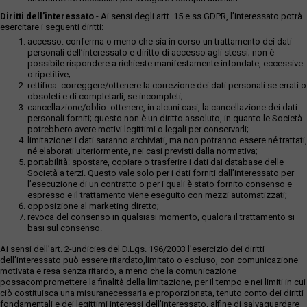
Diritti dell’interessato
- Ai sensi degli artt. 15 e ss GDPR, l’interessato potrà
esercitare i seguenti diritti:
accesso: conferma o meno che sia in corso un trattamento dei dati
personali dell’interessato e diritto di accesso agli stessi; non è
possibile rispondere a richieste manifestamente infondate, eccessive
o ripetitive;
rettifica: correggere/ottenere la correzione dei dati personali se errati o
obsoleti e di completarli, se incompleti;
cancellazione/oblio: ottenere, in alcuni casi, la cancellazione dei dati
personali forniti; questo non è un diritto assoluto, in quanto le Società
potrebbero avere motivi legittimi o legali per conservarli;
limitazione: i dati saranno archiviati, ma non potranno essere né trattati,
né elaborati ulteriormente, nei casi previsti dalla normativa;
portabilità: spostare, copiare o trasferire i dati dai database delle
Società a terzi. Questo vale solo per i dati forniti dall’interessato per
l’esecuzione di un contratto o per i quali è stato fornito consenso e
espresso e il trattamento viene eseguito con mezzi automatizzati;
opposizione al marketing diretto;
revoca del consenso in qualsiasi momento, qualora il trattamento si
basi sul consenso.
Ai sensi dell’art. 2-undicies del D.Lgs. 196/2003 l’esercizio dei diritti
dell’interessato può essere ritardato,limitato o escluso, con comunicazione
motivata e resa senza ritardo, a meno che la comunicazione
possacompromettere la finalità della limitazione, per il tempo e nei limiti in cui
ciò costituisca una misuranecessaria e proporzionata, tenuto conto dei diritti
fondamentali e dei legittimi interessi dell’interessato, alfine di salvaguardare