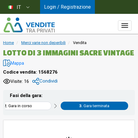
Login / Registrazione
IT
Home
Merci varie non deperibili
Vendita
LOTTO DI 3 IMMAGINI SACRE VINTAGE
Mappa
Codice vendita: 1568276
Condividi
Visite: 16
Fasi della gara:
Gara in corso
Gara terminata