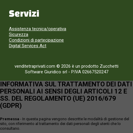
Servizi
Assistenza tecnica/operativa
Sicurezza
Condizioni di partecipazione
Digital Services Act
venditetraprivati.com © 2026 è un prodotto Zucchetti
Software Giuridico srl
-
P.IVA 02667520247
INFORMATIVA SUL TRATTAMENTO DEI DATI
PERSONALI AI SENSI DEGLI ARTICOLI 12 E
SS. DEL REGOLAMENTO (UE) 2016/679
(GDPR)
Premessa
- In questa pagina vengono descritte le modalità di gestione del
sito, con riferimento al trattamento dei dati personali degli utenti che lo
consultano.