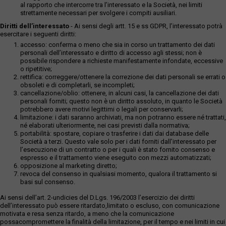
al rapporto che intercorre tra l’interessato e la Società, nei limiti
strettamente necessari per svolgere i compiti ausiliari.
Diritti dell’interessato
- Ai sensi degli artt. 15 e ss GDPR, l’interessato potrà
esercitare i seguenti diritti:
accesso: conferma o meno che sia in corso un trattamento dei dati
personali dell’interessato e diritto di accesso agli stessi; non è
possibile rispondere a richieste manifestamente infondate, eccessive
o ripetitive;
rettifica: correggere/ottenere la correzione dei dati personali se errati o
obsoleti e di completarli, se incompleti;
cancellazione/oblio: ottenere, in alcuni casi, la cancellazione dei dati
personali forniti; questo non è un diritto assoluto, in quanto le Società
potrebbero avere motivi legittimi o legali per conservarli;
limitazione: i dati saranno archiviati, ma non potranno essere né trattati,
né elaborati ulteriormente, nei casi previsti dalla normativa;
portabilità: spostare, copiare o trasferire i dati dai database delle
Società a terzi. Questo vale solo per i dati forniti dall’interessato per
l’esecuzione di un contratto o per i quali è stato fornito consenso e
espresso e il trattamento viene eseguito con mezzi automatizzati;
opposizione al marketing diretto;
revoca del consenso in qualsiasi momento, qualora il trattamento si
basi sul consenso.
Ai sensi dell’art. 2-undicies del D.Lgs. 196/2003 l’esercizio dei diritti
dell’interessato può essere ritardato,limitato o escluso, con comunicazione
motivata e resa senza ritardo, a meno che la comunicazione
possacompromettere la finalità della limitazione, per il tempo e nei limiti in cui