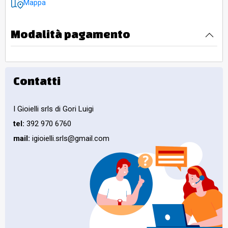
Mappa
Modalità pagamento
Contatti
I Gioielli srls di Gori Luigi
tel:
392 970 6760
mail:
igioielli.srls@gmail.com