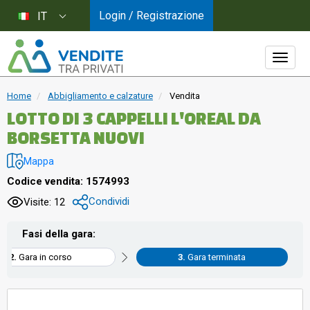
Login / Registrazione
IT
Home
Abbigliamento e calzature
Vendita
LOTTO DI 3 CAPPELLI L'OREAL DA
BORSETTA NUOVI
Mappa
Codice vendita: 1574993
Condividi
Visite: 12
Fasi della gara:
Gara in corso
Gara terminata