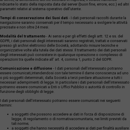
ndicante lo stato della risposta data dal server (buon fine, errore, ecc.) ed altri
parametri relativi al sistema operativo dell'utente.
Tempi di conservazione dei Suoi dati
- I dati personali raccolti durante la
navigazione saranno conservati per il tempo necessario a svolgere le attività
precisate e non oltre 24 mesi.
Modalità del trattamento
- Ai sensi e per gli effetti degli artt. 12 e ss. del
GDPR, i dati personali degli interessati saranno registrati, trattati e conservati
presso gli archivi elettronici delle Società, adottando misure tecniche e
organizzative volte alla tutela dei dati stessi. Il trattamento dei dati personali
degli interessati può consistere in qualunque operazione o complesso di
operazioni tra quelle indicate all' art. 4, comma 1, punto 2 del GDPR.
Comunicazione e diffusione
- I dati personali dell’interessato potranno
essere comunicati,intendendosi con tale termine il darne conoscenza ad uno
o più soggetti determinati, dalla Società a terzi perdare attuazione a tutti i
necessari adempimenti di legge. In particolare i dati personali dell’interessato
potranno essere comunicati a Enti o Uffici Pubblici o autorità di controllo in
funzione degli obblighi di legge.
I dati personali dell’interessato potranno essere comunicati nei seguenti
termini:
a soggetti che possono accedere ai dati in forza di disposizione di
legge, di regolamento o di normativacomunitaria, nei limiti previsti da
tali norme;
a soggetti che hanno necessità di accedere ai dati per finalità ausiliare