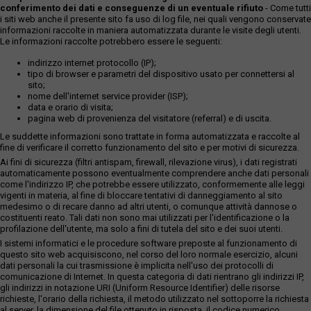
conferimento dei dati e conseguenze di un eventuale rifiuto
- Come tutti
i siti web anche il presente sito fa uso di log file, nei quali vengono conservate
informazioni raccolte in maniera automatizzata durante le visite degli utenti.
Le informazioni raccolte potrebbero essere le seguenti:
indirizzo internet protocollo (IP);
tipo di browser e parametri del dispositivo usato per connettersi al
sito;
nome dell'internet service provider (ISP);
data e orario di visita;
pagina web di provenienza del visitatore (referral) e di uscita.
Le suddette informazioni sono trattate in forma automatizzata e raccolte al
fine di verificare il corretto funzionamento del sito e per motivi di sicurezza.
Ai fini di sicurezza (filtri antispam, firewall, rilevazione virus), i dati registrati
automaticamente possono eventualmente comprendere anche dati personali
come l'indirizzo IP, che potrebbe essere utilizzato, conformemente alle leggi
vigenti in materia, al fine di bloccare tentativi di danneggiamento al sito
medesimo o di recare danno ad altri utenti, o comunque attività dannose o
costituenti reato. Tali dati non sono mai utilizzati per l'identificazione o la
profilazione dell'utente, ma solo a fini di tutela del sito e dei suoi utenti.
I sistemi informatici e le procedure software preposte al funzionamento di
questo sito web acquisiscono, nel corso del loro normale esercizio, alcuni
dati personali la cui trasmissione è implicita nell'uso dei protocolli di
comunicazione di Internet. In questa categoria di dati rientrano gli indirizzi IP,
gli indirizzi in notazione URI (Uniform Resource Identifier) delle risorse
richieste, l'orario della richiesta, il metodo utilizzato nel sottoporre la richiesta
al server, la dimensione del file ottenuto in risposta, il codice numerico