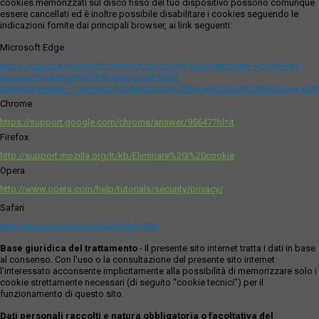
cookies memorizzati sul disco fisso del tuo dispositivo possono comunque
essere cancellati ed è inoltre possibile disabilitare i cookies seguendo le
indicazioni fornite dai principali browser, ai link seguenti:
Microsoft Edge
https://support.microsoft.com/it-it/microsoft-edge/eliminare-i-cookie-in-
microsoft-edge-63947406-40ac-c3b8-57b9-
2a946a29ae09#:~:text=Apri%20Microsoft%20Edge%20and%20seleziona,del
Chrome
https://support.google.com/chrome/answer/95647?hl=it
Firefox
http://support.mozilla.org/it/kb/Eliminare%20i%20cookie
Opera
http://www.opera.com/help/tutorials/security/privacy/
Safari
http://support.apple.com/kb/ph11920
Base giuridica del trattamento
- Il presente sito internet tratta i dati in base
al consenso. Con l'uso o la consultazione del presente sito internet
l’interessato acconsente implicitamente alla possibilità di memorizzare solo i
cookie strettamente necessari (di seguito “cookie tecnici”) per il
funzionamento di questo sito.
Dati personali raccolti e natura obbligatoria o facoltativa del