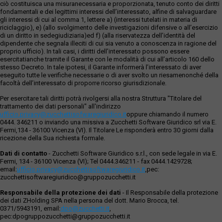
ciò costituisca una misuranecessaria e proporzionata, tenuto conto dei diritti
fondamentali e dei legittimi interessi dell’interessato, alfine di salvaguardare
gli interessi di cui al comma 1, lettere a) (interessi tutelati in materia di
riciclaggio), e) (allo svolgimento delle investigazioni difensive o all’esercizio
di un diritto in sedegiudiziaria)ed f) (alla riservatezza dell’identità del
dipendente che segnala illeciti di cui sia venuto a conoscenza in ragione del
proprio ufficio). In tali casi, i diritti dell’interessato possono essere
esercitatianche tramite il Garante con le modalità di cui all’articolo 160 dello
stesso Decreto. In tale ipotesi, il Garante informerà l’interessato di aver
eseguito tutte le verifiche necessarie o di aver svolto un riesamenonché della
facoltà dell’interessato di proporre ricorso giurisdizionale.
Per esercitare tali diritti potrà rivolgersi alla nostra Struttura "Titolare del
trattamento dei dati personali" all'indirizzo
ufficio.privacy@zucchettisofwaregiuridico.it
oppure chiamando il numero
0444. 346211 o inviando una missiva a Zucchetti Software Giuridico srl via E.
Fermi,134 - 36100 Vicenza (VI). Il Titolare Le risponderà entro 30 giorni dalla
ricezione della Sua richiesta formale.
Dati di contatto
- Zucchetti Software Giuridico s.r.l., con sede legale in via E.
Fermi, 134 - 36100 Vicenza (VI); Tel 0444.346211 - fax 0444.1429728;
email:
ufficio.privacy@zucchettisoftwaregiuridico.it
,pec:
zucchettisoftwaregiuridico@gruppozucchetti.it
Responsabile della protezione dei dati
- Il Responsabile della protezione
dei dati ZHolding SPA nella persona del dott. Mario Brocca, tel.
0371/5943191, email:
dpo@zucchetti.it
,
pec:dpogruppozucchetti@gruppozucchetti.it