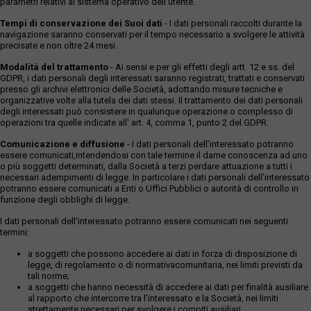
parametri relativi al sistema operativo dell'utente.
Tempi di conservazione dei Suoi dati
- I dati personali raccolti durante la
navigazione saranno conservati per il tempo necessario a svolgere le attività
precisate e non oltre 24 mesi.
Modalità del trattamento
- Ai sensi e per gli effetti degli artt. 12 e ss. del
GDPR, i dati personali degli interessati saranno registrati, trattati e conservati
presso gli archivi elettronici delle Società, adottando misure tecniche e
organizzative volte alla tutela dei dati stessi. Il trattamento dei dati personali
degli interessati può consistere in qualunque operazione o complesso di
operazioni tra quelle indicate all' art. 4, comma 1, punto 2 del GDPR.
Comunicazione e diffusione
- I dati personali dell’interessato potranno
essere comunicati,intendendosi con tale termine il darne conoscenza ad uno
o più soggetti determinati, dalla Società a terzi perdare attuazione a tutti i
necessari adempimenti di legge. In particolare i dati personali dell’interessato
potranno essere comunicati a Enti o Uffici Pubblici o autorità di controllo in
funzione degli obblighi di legge.
I dati personali dell’interessato potranno essere comunicati nei seguenti
termini:
a soggetti che possono accedere ai dati in forza di disposizione di
legge, di regolamento o di normativacomunitaria, nei limiti previsti da
tali norme;
a soggetti che hanno necessità di accedere ai dati per finalità ausiliare
al rapporto che intercorre tra l’interessato e la Società, nei limiti
strettamente necessari per svolgere i compiti ausiliari.