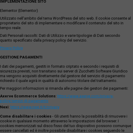
IMPLEMENTAZIONE SITO
Elementor (Elementor)
Utilizzato nell'ambito del tema WordPress del sito web. Il cookie consente al
proprietario del sito di implementare o modificare il contenuto del sito in
tempo reale.
Dati Personali raccolti: Dati di Utilizzo e varie tipologie di Dati secondo
quanto specificato dalla privacy policy del servizio.
Privacy Policy
GESTIONE PAGAMENTI
I dati dei pagamenti, gestiti in formato criptato e secondo i requisiti di
sicurezza previsti, non transitano sui server di Zucchetti Software Giuridico
ma vengono acquisiti direttamente dal gestore del servizio di pagamento
richiesto il quale agirà in qualità di autonomo titolare del trattamento.
Per maggiori informazioni si rimanda alle pagine dei gestori dei pagamenti:
Axerve Ecommerce Solutions
:
https://www.axerve.com/privacy-
policy/servizi-di-pagamento
Nexi
:
https://www.nexi.it/it/privacy
Come disabilitare i cookies
- Gli utenti hanno la possibilità di rimuovere i
cookie in qualsiasi momento attraverso le impostazioni del browser. I
cookies memorizzati sul disco fisso del tuo dispositivo possono comunque
essere cancellati ed è inoltre possibile disabilitare i cookies seguendo le