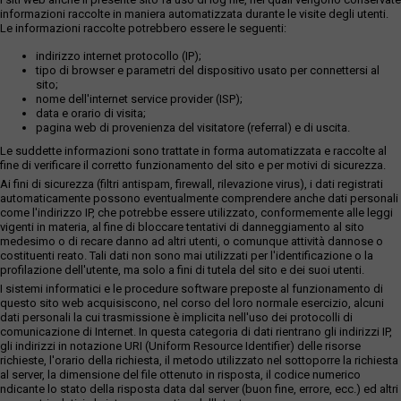
informazioni raccolte in maniera automatizzata durante le visite degli utenti.
Le informazioni raccolte potrebbero essere le seguenti:
indirizzo internet protocollo (IP);
tipo di browser e parametri del dispositivo usato per connettersi al
sito;
nome dell'internet service provider (ISP);
data e orario di visita;
pagina web di provenienza del visitatore (referral) e di uscita.
Le suddette informazioni sono trattate in forma automatizzata e raccolte al
fine di verificare il corretto funzionamento del sito e per motivi di sicurezza.
Ai fini di sicurezza (filtri antispam, firewall, rilevazione virus), i dati registrati
automaticamente possono eventualmente comprendere anche dati personali
come l'indirizzo IP, che potrebbe essere utilizzato, conformemente alle leggi
vigenti in materia, al fine di bloccare tentativi di danneggiamento al sito
medesimo o di recare danno ad altri utenti, o comunque attività dannose o
costituenti reato. Tali dati non sono mai utilizzati per l'identificazione o la
profilazione dell'utente, ma solo a fini di tutela del sito e dei suoi utenti.
I sistemi informatici e le procedure software preposte al funzionamento di
questo sito web acquisiscono, nel corso del loro normale esercizio, alcuni
dati personali la cui trasmissione è implicita nell'uso dei protocolli di
comunicazione di Internet. In questa categoria di dati rientrano gli indirizzi IP,
gli indirizzi in notazione URI (Uniform Resource Identifier) delle risorse
richieste, l'orario della richiesta, il metodo utilizzato nel sottoporre la richiesta
al server, la dimensione del file ottenuto in risposta, il codice numerico
ndicante lo stato della risposta data dal server (buon fine, errore, ecc.) ed altri