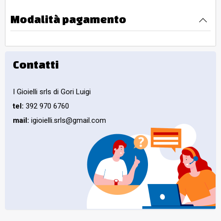
Modalità pagamento
Contatti
I Gioielli srls di Gori Luigi
tel:
392 970 6760
mail:
igioielli.srls@gmail.com