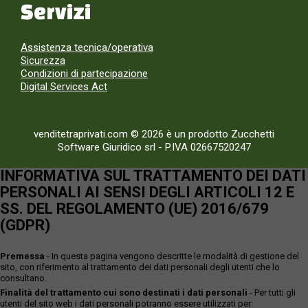
Servizi
Assistenza tecnica/operativa
Sicurezza
Condizioni di partecipazione
Digital Services Act
venditetraprivati.com © 2026 è un prodotto Zucchetti
Software Giuridico srl
-
P.IVA 02667520247
INFORMATIVA SUL TRATTAMENTO DEI DATI
PERSONALI AI SENSI DEGLI ARTICOLI 12 E
SS. DEL REGOLAMENTO (UE) 2016/679
(GDPR)
Premessa
- In questa pagina vengono descritte le modalità di gestione del
sito, con riferimento al trattamento dei dati personali degli utenti che lo
consultano.
Finalità del trattamento cui sono destinati i dati personali
- Per tutti gli
utenti del sito web i dati personali potranno essere utilizzati per: