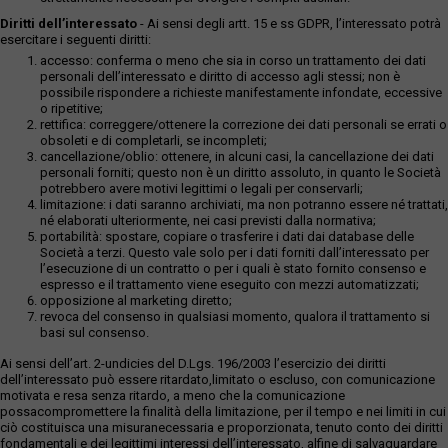
Diritti dell’interessato
- Ai sensi degli artt. 15 e ss GDPR, l’interessato potrà
esercitare i seguenti diritti:
accesso: conferma o meno che sia in corso un trattamento dei dati
personali dell’interessato e diritto di accesso agli stessi; non è
possibile rispondere a richieste manifestamente infondate, eccessive
o ripetitive;
rettifica: correggere/ottenere la correzione dei dati personali se errati o
obsoleti e di completarli, se incompleti;
cancellazione/oblio: ottenere, in alcuni casi, la cancellazione dei dati
personali forniti; questo non è un diritto assoluto, in quanto le Società
potrebbero avere motivi legittimi o legali per conservarli;
limitazione: i dati saranno archiviati, ma non potranno essere né trattati,
né elaborati ulteriormente, nei casi previsti dalla normativa;
portabilità: spostare, copiare o trasferire i dati dai database delle
Società a terzi. Questo vale solo per i dati forniti dall’interessato per
l’esecuzione di un contratto o per i quali è stato fornito consenso e
espresso e il trattamento viene eseguito con mezzi automatizzati;
opposizione al marketing diretto;
revoca del consenso in qualsiasi momento, qualora il trattamento si
basi sul consenso.
Ai sensi dell’art. 2-undicies del D.Lgs. 196/2003 l’esercizio dei diritti
dell’interessato può essere ritardato,limitato o escluso, con comunicazione
motivata e resa senza ritardo, a meno che la comunicazione
possacompromettere la finalità della limitazione, per il tempo e nei limiti in cui
ciò costituisca una misuranecessaria e proporzionata, tenuto conto dei diritti
fondamentali e dei legittimi interessi dell’interessato, alfine di salvaguardare