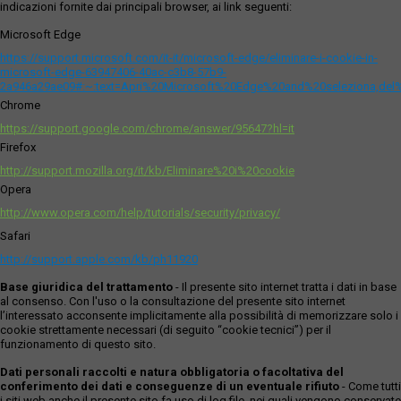
indicazioni fornite dai principali browser, ai link seguenti:
Microsoft Edge
https://support.microsoft.com/it-it/microsoft-edge/eliminare-i-cookie-in-
microsoft-edge-63947406-40ac-c3b8-57b9-
2a946a29ae09#:~:text=Apri%20Microsoft%20Edge%20and%20seleziona,del
Chrome
https://support.google.com/chrome/answer/95647?hl=it
Firefox
http://support.mozilla.org/it/kb/Eliminare%20i%20cookie
Opera
http://www.opera.com/help/tutorials/security/privacy/
Safari
http://support.apple.com/kb/ph11920
Base giuridica del trattamento
- Il presente sito internet tratta i dati in base
al consenso. Con l'uso o la consultazione del presente sito internet
l’interessato acconsente implicitamente alla possibilità di memorizzare solo i
cookie strettamente necessari (di seguito “cookie tecnici”) per il
funzionamento di questo sito.
Dati personali raccolti e natura obbligatoria o facoltativa del
conferimento dei dati e conseguenze di un eventuale rifiuto
- Come tutti
i siti web anche il presente sito fa uso di log file, nei quali vengono conservate