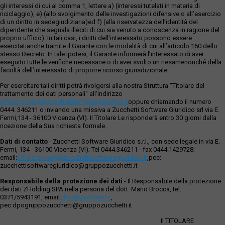
gli interessi di cui al comma 1, lettere a) (interessi tutelati in materia di
riciclaggio), e) (allo svolgimento delle investigazioni difensive o all’esercizio
di un diritto in sedegiudiziaria)ed f) (alla riservatezza dell’identità del
dipendente che segnala illeciti di cui sia venuto a conoscenza in ragione del
proprio ufficio). In tali casi, i diritti dell’interessato possono essere
esercitatianche tramite il Garante con le modalità di cui all’articolo 160 dello
stesso Decreto. In tale ipotesi, il Garante informerà l’interessato di aver
eseguito tutte le verifiche necessarie o di aver svolto un riesamenonché della
facoltà dell’interessato di proporre ricorso giurisdizionale.
Per esercitare tali diritti potrà rivolgersi alla nostra Struttura "Titolare del
trattamento dei dati personali" all'indirizzo
ufficio.privacy@zucchettisofwaregiuridico.it
oppure chiamando il numero
0444. 346211 o inviando una missiva a Zucchetti Software Giuridico srl via E.
Fermi,134 - 36100 Vicenza (VI). Il Titolare Le risponderà entro 30 giorni dalla
ricezione della Sua richiesta formale.
Dati di contatto
- Zucchetti Software Giuridico s.r.l., con sede legale in via E.
Fermi, 134 - 36100 Vicenza (VI); Tel 0444.346211 - fax 0444.1429728;
email:
ufficio.privacy@zucchettisoftwaregiuridico.it
,pec:
zucchettisoftwaregiuridico@gruppozucchetti.it
Responsabile della protezione dei dati
- Il Responsabile della protezione
dei dati ZHolding SPA nella persona del dott. Mario Brocca, tel.
0371/5943191, email:
dpo@zucchetti.it
,
pec:dpogruppozucchetti@gruppozucchetti.it
Il TITOLARE