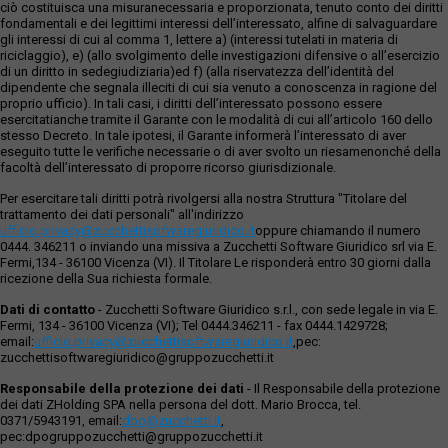
ciò costituisca una misuranecessaria e proporzionata, tenuto conto dei diritti
fondamentali e dei legittimi interessi dell’interessato, alfine di salvaguardare
gli interessi di cui al comma 1, lettere a) (interessi tutelati in materia di
riciclaggio), e) (allo svolgimento delle investigazioni difensive o all’esercizio
di un diritto in sedegiudiziaria)ed f) (alla riservatezza dell’identità del
dipendente che segnala illeciti di cui sia venuto a conoscenza in ragione del
proprio ufficio). In tali casi, i diritti dell’interessato possono essere
esercitatianche tramite il Garante con le modalità di cui all’articolo 160 dello
stesso Decreto. In tale ipotesi, il Garante informerà l’interessato di aver
eseguito tutte le verifiche necessarie o di aver svolto un riesamenonché della
facoltà dell’interessato di proporre ricorso giurisdizionale.
Per esercitare tali diritti potrà rivolgersi alla nostra Struttura "Titolare del
trattamento dei dati personali" all'indirizzo
ufficio.privacy@zucchettisofwaregiuridico.it
oppure chiamando il numero
0444. 346211 o inviando una missiva a Zucchetti Software Giuridico srl via E.
Fermi,134 - 36100 Vicenza (VI). Il Titolare Le risponderà entro 30 giorni dalla
ricezione della Sua richiesta formale.
Dati di contatto
- Zucchetti Software Giuridico s.r.l., con sede legale in via E.
Fermi, 134 - 36100 Vicenza (VI); Tel 0444.346211 - fax 0444.1429728;
email:
ufficio.privacy@zucchettisoftwaregiuridico.it
,pec:
zucchettisoftwaregiuridico@gruppozucchetti.it
Responsabile della protezione dei dati
- Il Responsabile della protezione
dei dati ZHolding SPA nella persona del dott. Mario Brocca, tel.
0371/5943191, email:
dpo@zucchetti.it
,
pec:dpogruppozucchetti@gruppozucchetti.it