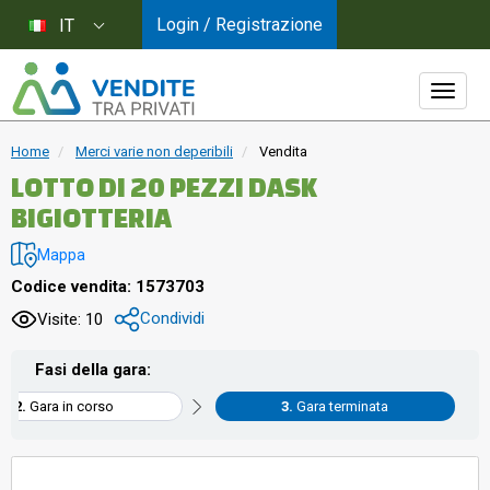
Login / Registrazione
IT
Home
Merci varie non deperibili
Vendita
LOTTO DI 20 PEZZI DASK
BIGIOTTERIA
Mappa
Codice vendita: 1573703
Condividi
Visite: 10
Fasi della gara:
Gara in corso
Gara terminata