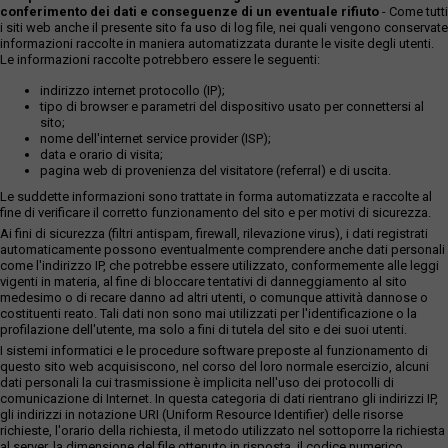
conferimento dei dati e conseguenze di un eventuale rifiuto
- Come tutti
i siti web anche il presente sito fa uso di log file, nei quali vengono conservate
informazioni raccolte in maniera automatizzata durante le visite degli utenti.
Le informazioni raccolte potrebbero essere le seguenti:
indirizzo internet protocollo (IP);
tipo di browser e parametri del dispositivo usato per connettersi al
sito;
nome dell'internet service provider (ISP);
data e orario di visita;
pagina web di provenienza del visitatore (referral) e di uscita.
Le suddette informazioni sono trattate in forma automatizzata e raccolte al
fine di verificare il corretto funzionamento del sito e per motivi di sicurezza.
Ai fini di sicurezza (filtri antispam, firewall, rilevazione virus), i dati registrati
automaticamente possono eventualmente comprendere anche dati personali
come l'indirizzo IP, che potrebbe essere utilizzato, conformemente alle leggi
vigenti in materia, al fine di bloccare tentativi di danneggiamento al sito
medesimo o di recare danno ad altri utenti, o comunque attività dannose o
costituenti reato. Tali dati non sono mai utilizzati per l'identificazione o la
profilazione dell'utente, ma solo a fini di tutela del sito e dei suoi utenti.
I sistemi informatici e le procedure software preposte al funzionamento di
questo sito web acquisiscono, nel corso del loro normale esercizio, alcuni
dati personali la cui trasmissione è implicita nell'uso dei protocolli di
comunicazione di Internet. In questa categoria di dati rientrano gli indirizzi IP,
gli indirizzi in notazione URI (Uniform Resource Identifier) delle risorse
richieste, l'orario della richiesta, il metodo utilizzato nel sottoporre la richiesta
al server, la dimensione del file ottenuto in risposta, il codice numerico