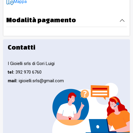
Mappa
Modalità pagamento
Contatti
I Gioielli srls di Gori Luigi
tel:
392 970 6760
mail:
igioielli.srls@gmail.com