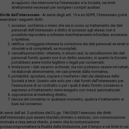
al rapporto che intercorre tra l’interessato e la Società, nei limiti
strettamente necessari per svolgere i compiti ausiliari.
Diritti dell’interessato
- Ai sensi degli artt. 15 e ss GDPR, l’interessato potrà
esercitare i seguenti diritti:
accesso: conferma o meno che sia in corso un trattamento dei dati
personali dell’interessato e diritto di accesso agli stessi; non è
possibile rispondere a richieste manifestamente infondate, eccessive
o ripetitive;
rettifica: correggere/ottenere la correzione dei dati personali se errati o
obsoleti e di completarli, se incompleti;
cancellazione/oblio: ottenere, in alcuni casi, la cancellazione dei dati
personali forniti; questo non è un diritto assoluto, in quanto le Società
potrebbero avere motivi legittimi o legali per conservarli;
limitazione: i dati saranno archiviati, ma non potranno essere né trattati,
né elaborati ulteriormente, nei casi previsti dalla normativa;
portabilità: spostare, copiare o trasferire i dati dai database delle
Società a terzi. Questo vale solo per i dati forniti dall’interessato per
l’esecuzione di un contratto o per i quali è stato fornito consenso e
espresso e il trattamento viene eseguito con mezzi automatizzati;
opposizione al marketing diretto;
revoca del consenso in qualsiasi momento, qualora il trattamento si
basi sul consenso.
Ai sensi dell’art. 2-undicies del D.Lgs. 196/2003 l’esercizio dei diritti
dell’interessato può essere ritardato,limitato o escluso, con comunicazione
motivata e resa senza ritardo, a meno che la comunicazione
possacompromettere la finalità della limitazione, per il tempo e nei limiti in cui