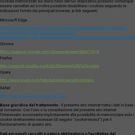
cookies memorizzati sul disco fisso del tuo dispositivo possono comunque
essere cancellati ed è inoltre possibile disabilitare i cookies seguendo le
indicazioni fornite dai principali browser, ai link seguenti:
Microsoft Edge
https://support.microsoft.com/it-it/microsoft-edge/eliminare-i-cookie-in-
microsoft-edge-63947406-40ac-c3b8-57b9-
2a946a29ae09#:~:text=Apri%20Microsoft%20Edge%20and%20seleziona,del
Chrome
https://support.google.com/chrome/answer/95647?hl=it
Firefox
http://support.mozilla.org/it/kb/Eliminare%20i%20cookie
Opera
http://www.opera.com/help/tutorials/security/privacy/
Safari
http://support.apple.com/kb/ph11920
Base giuridica del trattamento
- Il presente sito internet tratta i dati in base
al consenso. Con l'uso o la consultazione del presente sito internet
l’interessato acconsente implicitamente alla possibilità di memorizzare solo i
cookie strettamente necessari (di seguito “cookie tecnici”) per il
funzionamento di questo sito.
Dati personali raccolti e natura obbligatoria o facoltativa del