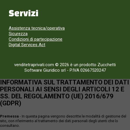
Servizi
Assistenza tecnica/operativa
Sicurezza
Condizioni di partecipazione
Digital Services Act
venditetraprivati.com © 2026 è un prodotto Zucchetti
Software Giuridico srl
-
P.IVA 02667520247
INFORMATIVA SUL TRATTAMENTO DEI DATI
PERSONALI AI SENSI DEGLI ARTICOLI 12 E
SS. DEL REGOLAMENTO (UE) 2016/679
(GDPR)
Premessa
- In questa pagina vengono descritte le modalità di gestione del
sito, con riferimento al trattamento dei dati personali degli utenti che lo
consultano.