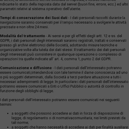
ndicante lo stato della risposta data dal server (buon fine, errore, ecc.) ed altri
parametri relativi al sistema operativo dell'utente.
Tempi di conservazione dei Suoi dati
- I dati personali raccolti durante la
navigazione saranno conservati per il tempo necessario a svolgere le attività
precisate e non oltre 24 mesi.
Modalità del trattamento
- Ai sensi e per gli effetti degli artt. 12 e ss. del
GDPR, i dati personali degli interessati saranno registrati, trattati e conservati
presso gli archivi elettronici delle Società, adottando misure tecniche e
organizzative volte alla tutela dei dati stessi. Il trattamento dei dati personali
degli interessati può consistere in qualunque operazione o complesso di
operazioni tra quelle indicate all' art. 4, comma 1, punto 2 del GDPR.
Comunicazione e diffusione
- I dati personali dell’interessato potranno
essere comunicati,intendendosi con tale termine il darne conoscenza ad uno
o più soggetti determinati, dalla Società a terzi perdare attuazione a tutti i
necessari adempimenti di legge. In particolare i dati personali dell’interessato
potranno essere comunicati a Enti o Uffici Pubblici o autorità di controllo in
funzione degli obblighi di legge.
I dati personali dell’interessato potranno essere comunicati nei seguenti
termini:
a soggetti che possono accedere ai dati in forza di disposizione di
legge, di regolamento o di normativacomunitaria, nei limiti previsti da
tali norme;
a soggetti che hanno necessità di accedere ai dati per finalità ausiliare