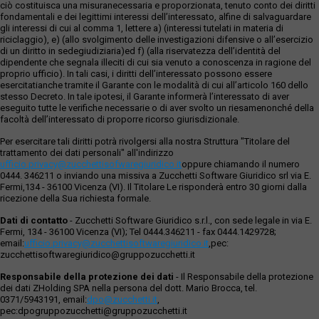
ciò costituisca una misuranecessaria e proporzionata, tenuto conto dei diritti
fondamentali e dei legittimi interessi dell’interessato, alfine di salvaguardare
gli interessi di cui al comma 1, lettere a) (interessi tutelati in materia di
riciclaggio), e) (allo svolgimento delle investigazioni difensive o all’esercizio
di un diritto in sedegiudiziaria)ed f) (alla riservatezza dell’identità del
dipendente che segnala illeciti di cui sia venuto a conoscenza in ragione del
proprio ufficio). In tali casi, i diritti dell’interessato possono essere
esercitatianche tramite il Garante con le modalità di cui all’articolo 160 dello
stesso Decreto. In tale ipotesi, il Garante informerà l’interessato di aver
eseguito tutte le verifiche necessarie o di aver svolto un riesamenonché della
facoltà dell’interessato di proporre ricorso giurisdizionale.
Per esercitare tali diritti potrà rivolgersi alla nostra Struttura "Titolare del
trattamento dei dati personali" all'indirizzo
ufficio.privacy@zucchettisofwaregiuridico.it
oppure chiamando il numero
0444. 346211 o inviando una missiva a Zucchetti Software Giuridico srl via E.
Fermi,134 - 36100 Vicenza (VI). Il Titolare Le risponderà entro 30 giorni dalla
ricezione della Sua richiesta formale.
Dati di contatto
- Zucchetti Software Giuridico s.r.l., con sede legale in via E.
Fermi, 134 - 36100 Vicenza (VI); Tel 0444.346211 - fax 0444.1429728;
email:
ufficio.privacy@zucchettisoftwaregiuridico.it
,pec:
zucchettisoftwaregiuridico@gruppozucchetti.it
Responsabile della protezione dei dati
- Il Responsabile della protezione
dei dati ZHolding SPA nella persona del dott. Mario Brocca, tel.
0371/5943191, email:
dpo@zucchetti.it
,
pec:dpogruppozucchetti@gruppozucchetti.it