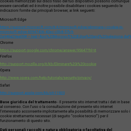
cookies memorizzati sul disco fisso del tuo dispositivo possono comunque
essere cancellati ed è inoltre possibile disabilitare i cookies seguendo le
indicazioni fornite dai principali browser, ai link seguenti:
Microsoft Edge
https://support.microsoft.com/it-it/microsoft-edge/eliminare-i-cookie-in-
microsoft-edge-63947406-40ac-c3b8-57b9-
2a946a29ae09#:~:text=Apri%20Microsoft%20Edge%20and%20seleziona,del
Chrome
https://support.google.com/chrome/answer/95647?hl=it
Firefox
http://support.mozilla.org/it/kb/Eliminare%20i%20cookie
Opera
http://www.opera.com/help/tutorials/security/privacy/
Safari
http://support.apple.com/kb/ph11920
Base giuridica del trattamento
- Il presente sito internet tratta i dati in base
al consenso. Con l'uso o la consultazione del presente sito internet
l’interessato acconsente implicitamente alla possibilità di memorizzare solo i
cookie strettamente necessari (di seguito “cookie tecnici”) per il
funzionamento di questo sito.
Dati personali raccolti e natura obbligatoria o facoltativa del