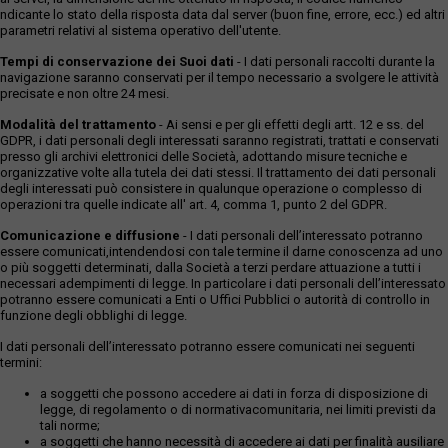
ndicante lo stato della risposta data dal server (buon fine, errore, ecc.) ed altri
parametri relativi al sistema operativo dell'utente.
Tempi di conservazione dei Suoi dati
- I dati personali raccolti durante la
navigazione saranno conservati per il tempo necessario a svolgere le attività
precisate e non oltre 24 mesi.
Modalità del trattamento
- Ai sensi e per gli effetti degli artt. 12 e ss. del
GDPR, i dati personali degli interessati saranno registrati, trattati e conservati
presso gli archivi elettronici delle Società, adottando misure tecniche e
organizzative volte alla tutela dei dati stessi. Il trattamento dei dati personali
degli interessati può consistere in qualunque operazione o complesso di
operazioni tra quelle indicate all' art. 4, comma 1, punto 2 del GDPR.
Comunicazione e diffusione
- I dati personali dell’interessato potranno
essere comunicati,intendendosi con tale termine il darne conoscenza ad uno
o più soggetti determinati, dalla Società a terzi perdare attuazione a tutti i
necessari adempimenti di legge. In particolare i dati personali dell’interessato
potranno essere comunicati a Enti o Uffici Pubblici o autorità di controllo in
funzione degli obblighi di legge.
I dati personali dell’interessato potranno essere comunicati nei seguenti
termini:
a soggetti che possono accedere ai dati in forza di disposizione di
legge, di regolamento o di normativacomunitaria, nei limiti previsti da
tali norme;
a soggetti che hanno necessità di accedere ai dati per finalità ausiliare