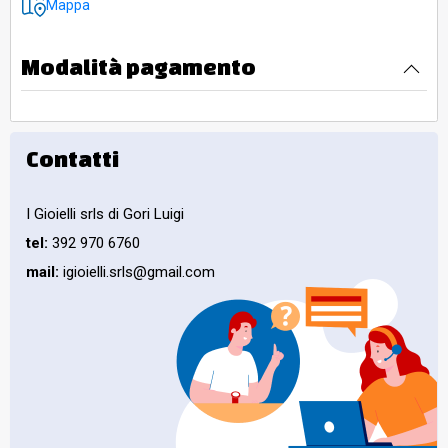
Mappa
Modalità pagamento
Contatti
I Gioielli srls di Gori Luigi
tel:
392 970 6760
mail:
igioielli.srls@gmail.com