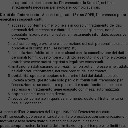
al rapporto che intercorre tra l’interessato e la Società, nei limiti
strettamente necessari per svolgere i compiti ausiliari.
Diritti dell’interessato
- Ai sensi degli artt. 15 e ss GDPR, l’interessato potrà
esercitare i seguenti diritti:
accesso: conferma o meno che sia in corso un trattamento dei dati
personali dell’interessato e diritto di accesso agli stessi; non è
possibile rispondere a richieste manifestamente infondate, eccessive
o ripetitive;
rettifica: correggere/ottenere la correzione dei dati personali se errati o
obsoleti e di completarli, se incompleti;
cancellazione/oblio: ottenere, in alcuni casi, la cancellazione dei dati
personali forniti; questo non è un diritto assoluto, in quanto le Società
potrebbero avere motivi legittimi o legali per conservarli;
limitazione: i dati saranno archiviati, ma non potranno essere né trattati,
né elaborati ulteriormente, nei casi previsti dalla normativa;
portabilità: spostare, copiare o trasferire i dati dai database delle
Società a terzi. Questo vale solo per i dati forniti dall’interessato per
l’esecuzione di un contratto o per i quali è stato fornito consenso e
espresso e il trattamento viene eseguito con mezzi automatizzati;
opposizione al marketing diretto;
revoca del consenso in qualsiasi momento, qualora il trattamento si
basi sul consenso.
Ai sensi dell’art. 2-undicies del D.Lgs. 196/2003 l’esercizio dei diritti
dell’interessato può essere ritardato,limitato o escluso, con comunicazione
motivata e resa senza ritardo, a meno che la comunicazione
possacompromettere la finalità della limitazione, per il tempo e nei limiti in cui