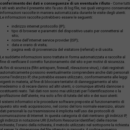
conferimento dei dati e conseguenze di un eventuale rifiuto
- Come tutti
i siti web anche il presente sito fa uso di log file, nei quali vengono conservate
informazioni raccolte in maniera automatizzata durante le visite degli utenti.
Le informazioni raccolte potrebbero essere le seguenti:
indirizzo internet protocollo (IP);
tipo di browser e parametri del dispositivo usato per connettersi al
sito;
nome dell'internet service provider (ISP);
data e orario di visita;
pagina web di provenienza del visitatore (referral) e di uscita.
Le suddette informazioni sono trattate in forma automatizzata e raccolte al
fine di verificare il corretto funzionamento del sito e per motivi di sicurezza.
Ai fini di sicurezza (filtri antispam, firewall, rilevazione virus), i dati registrati
automaticamente possono eventualmente comprendere anche dati personali
come l'indirizzo IP, che potrebbe essere utilizzato, conformemente alle leggi
vigenti in materia, al fine di bloccare tentativi di danneggiamento al sito
medesimo o di recare danno ad altri utenti, o comunque attività dannose o
costituenti reato. Tali dati non sono mai utilizzati per l'identificazione o la
profilazione dell'utente, ma solo a fini di tutela del sito e dei suoi utenti.
I sistemi informatici e le procedure software preposte al funzionamento di
questo sito web acquisiscono, nel corso del loro normale esercizio, alcuni
dati personali la cui trasmissione è implicita nell'uso dei protocolli di
comunicazione di Internet. In questa categoria di dati rientrano gli indirizzi IP,
gli indirizzi in notazione URI (Uniform Resource Identifier) delle risorse
richieste, l'orario della richiesta, il metodo utilizzato nel sottoporre la richiesta
al server, la dimensione del file ottenuto in risposta, il codice numerico