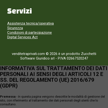
Servizi
Assistenza tecnica/operativa
Sicurezza
Condizioni di partecipazione
Digital Services Act
venditetraprivati.com © 2026 è un prodotto Zucchetti
Software Giuridico srl
-
P.IVA 02667520247
INFORMATIVA SUL TRATTAMENTO DEI DATI
PERSONALI AI SENSI DEGLI ARTICOLI 12 E
SS. DEL REGOLAMENTO (UE) 2016/679
(GDPR)
Premessa
- In questa pagina vengono descritte le modalità di gestione del
sito, con riferimento al trattamento dei dati personali degli utenti che lo
consultano.