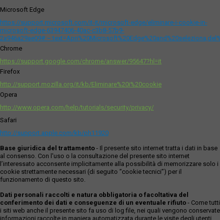
Microsoft Edge
https://support.microsoft.com/it-it/microsoft-edge/eliminare-i-cookie-in-
microsoft-edge-63947406-40ac-c3b8-57b9-
2a946a29ae09#:~:text=Apri%20Microsoft%20Edge%20and%20seleziona,del
Chrome
https://support.google.com/chrome/answer/95647?hl=it
Firefox
http://support.mozilla.org/it/kb/Eliminare%20i%20cookie
Opera
http://www.opera.com/help/tutorials/security/privacy/
Safari
http://support.apple.com/kb/ph11920
Base giuridica del trattamento
- Il presente sito internet tratta i dati in base
al consenso. Con l'uso o la consultazione del presente sito internet
l’interessato acconsente implicitamente alla possibilità di memorizzare solo i
cookie strettamente necessari (di seguito “cookie tecnici”) per il
funzionamento di questo sito.
Dati personali raccolti e natura obbligatoria o facoltativa del
conferimento dei dati e conseguenze di un eventuale rifiuto
- Come tutti
i siti web anche il presente sito fa uso di log file, nei quali vengono conservate
informazioni raccolte in maniera automatizzata durante le visite degli utenti.