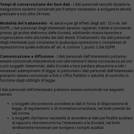
Tempi di conservazione dei Suoi dati
- I dati personali raccolti durante la
navigazione saranno conservati per il tempo necessario a svolgere le attività
precisate e non oltre 24 mesi.
Modalità del trattamento
- Ai sensi e per gli effetti degli artt. 12 e ss. del
GDPR, i dati personali degli interessati saranno registrati, trattati e conservati
presso gli archivi elettronici delle Società, adottando misure tecniche e
organizzative volte alla tutela dei dati stessi. Il trattamento dei dati personali
degli interessati può consistere in qualunque operazione o complesso di
operazioni tra quelle indicate all' art. 4, comma 1, punto 2 del GDPR.
Comunicazione e diffusione
- I dati personali dell’interessato potranno
essere comunicati,intendendosi con tale termine il darne conoscenza ad uno
o più soggetti determinati, dalla Società a terzi perdare attuazione a tutti i
necessari adempimenti di legge. In particolare i dati personali dell’interessato
potranno essere comunicati a Enti o Uffici Pubblici o autorità di controllo in
funzione degli obblighi di legge.
I dati personali dell’interessato potranno essere comunicati nei seguenti
termini:
a soggetti che possono accedere ai dati in forza di disposizione di
legge, di regolamento o di normativacomunitaria, nei limiti previsti da
tali norme;
a soggetti che hanno necessità di accedere ai dati per finalità ausiliare
al rapporto che intercorre tra l’interessato e la Società, nei limiti
strettamente necessari per svolgere i compiti ausiliari.