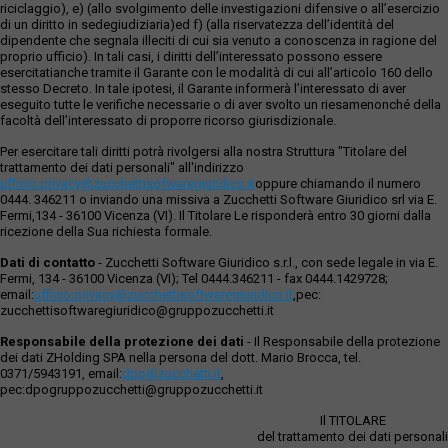
riciclaggio), e) (allo svolgimento delle investigazioni difensive o all’esercizio
di un diritto in sedegiudiziaria)ed f) (alla riservatezza dell’identità del
dipendente che segnala illeciti di cui sia venuto a conoscenza in ragione del
proprio ufficio). In tali casi, i diritti dell’interessato possono essere
esercitatianche tramite il Garante con le modalità di cui all’articolo 160 dello
stesso Decreto. In tale ipotesi, il Garante informerà l’interessato di aver
eseguito tutte le verifiche necessarie o di aver svolto un riesamenonché della
facoltà dell’interessato di proporre ricorso giurisdizionale.
Per esercitare tali diritti potrà rivolgersi alla nostra Struttura "Titolare del
trattamento dei dati personali" all'indirizzo
ufficio.privacy@zucchettisofwaregiuridico.it
oppure chiamando il numero
0444. 346211 o inviando una missiva a Zucchetti Software Giuridico srl via E.
Fermi,134 - 36100 Vicenza (VI). Il Titolare Le risponderà entro 30 giorni dalla
ricezione della Sua richiesta formale.
Dati di contatto
- Zucchetti Software Giuridico s.r.l., con sede legale in via E.
Fermi, 134 - 36100 Vicenza (VI); Tel 0444.346211 - fax 0444.1429728;
email:
ufficio.privacy@zucchettisoftwaregiuridico.it
,pec:
zucchettisoftwaregiuridico@gruppozucchetti.it
Responsabile della protezione dei dati
- Il Responsabile della protezione
dei dati ZHolding SPA nella persona del dott. Mario Brocca, tel.
0371/5943191, email:
dpo@zucchetti.it
,
pec:dpogruppozucchetti@gruppozucchetti.it
Il TITOLARE
del trattamento dei dati personali