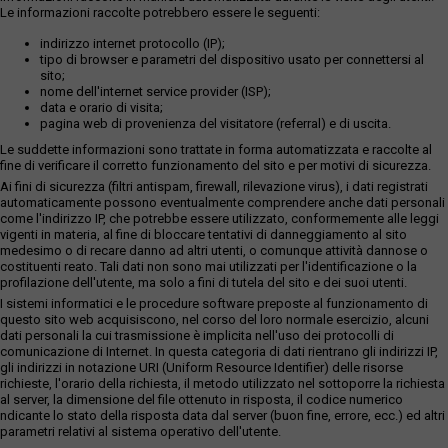
Le informazioni raccolte potrebbero essere le seguenti:
indirizzo internet protocollo (IP);
tipo di browser e parametri del dispositivo usato per connettersi al
sito;
nome dell'internet service provider (ISP);
data e orario di visita;
pagina web di provenienza del visitatore (referral) e di uscita.
Le suddette informazioni sono trattate in forma automatizzata e raccolte al
fine di verificare il corretto funzionamento del sito e per motivi di sicurezza.
Ai fini di sicurezza (filtri antispam, firewall, rilevazione virus), i dati registrati
automaticamente possono eventualmente comprendere anche dati personali
come l'indirizzo IP, che potrebbe essere utilizzato, conformemente alle leggi
vigenti in materia, al fine di bloccare tentativi di danneggiamento al sito
medesimo o di recare danno ad altri utenti, o comunque attività dannose o
costituenti reato. Tali dati non sono mai utilizzati per l'identificazione o la
profilazione dell'utente, ma solo a fini di tutela del sito e dei suoi utenti.
I sistemi informatici e le procedure software preposte al funzionamento di
questo sito web acquisiscono, nel corso del loro normale esercizio, alcuni
dati personali la cui trasmissione è implicita nell'uso dei protocolli di
comunicazione di Internet. In questa categoria di dati rientrano gli indirizzi IP,
gli indirizzi in notazione URI (Uniform Resource Identifier) delle risorse
richieste, l'orario della richiesta, il metodo utilizzato nel sottoporre la richiesta
al server, la dimensione del file ottenuto in risposta, il codice numerico
ndicante lo stato della risposta data dal server (buon fine, errore, ecc.) ed altri
parametri relativi al sistema operativo dell'utente.