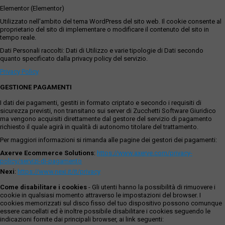
Elementor (Elementor)
Utilizzato nell'ambito del tema WordPress del sito web. Il cookie consente al
proprietario del sito di implementare o modificare il contenuto del sito in
tempo reale.
Dati Personali raccolti: Dati di Utilizzo e varie tipologie di Dati secondo
quanto specificato dalla privacy policy del servizio.
Privacy Policy
GESTIONE PAGAMENTI
I dati dei pagamenti, gestiti in formato criptato e secondo i requisiti di
sicurezza previsti, non transitano sui server di Zucchetti Software Giuridico
ma vengono acquisiti direttamente dal gestore del servizio di pagamento
richiesto il quale agirà in qualità di autonomo titolare del trattamento.
Per maggiori informazioni si rimanda alle pagine dei gestori dei pagamenti:
Axerve Ecommerce Solutions
:
https://www.axerve.com/privacy-
policy/servizi-di-pagamento
Nexi
:
https://www.nexi.it/it/privacy
Come disabilitare i cookies
- Gli utenti hanno la possibilità di rimuovere i
cookie in qualsiasi momento attraverso le impostazioni del browser. I
cookies memorizzati sul disco fisso del tuo dispositivo possono comunque
essere cancellati ed è inoltre possibile disabilitare i cookies seguendo le
indicazioni fornite dai principali browser, ai link seguenti: