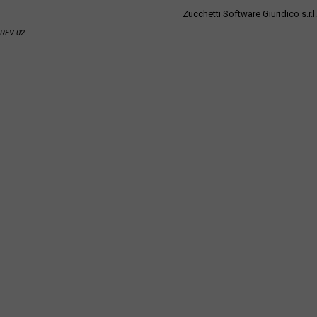
Zucchetti Software Giuridico s.r.l.
REV 02