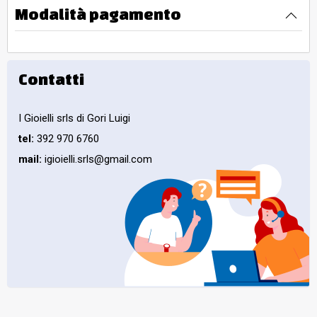
Modalità pagamento
Contatti
I Gioielli srls di Gori Luigi
tel:
392 970 6760
mail:
igioielli.srls@gmail.com