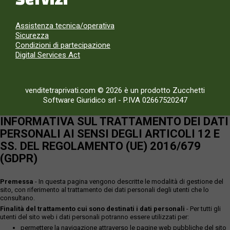
Assistenza tecnica/operativa
Sicurezza
Condizioni di partecipazione
Digital Services Act
venditetraprivati.com © 2026 è un prodotto Zucchetti
Software Giuridico srl
-
P.IVA 02667520247
INFORMATIVA SUL TRATTAMENTO DEI DATI
PERSONALI AI SENSI DEGLI ARTICOLI 12 E
SS. DEL REGOLAMENTO (UE) 2016/679
(GDPR)
Premessa
- In questa pagina vengono descritte le modalità di gestione del
sito, con riferimento al trattamento dei dati personali degli utenti che lo
consultano.
Finalità del trattamento cui sono destinati i dati personali
- Per tutti gli
utenti del sito web i dati personali potranno essere utilizzati per:
permettere la navigazione attraverso le pagine web pubbliche del sito