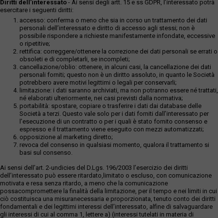
Diritti dell’interessato
- Ai sensi degli artt. 15 e ss GDPR, l’interessato potrà
esercitare i seguenti diritti:
accesso: conferma o meno che sia in corso un trattamento dei dati
personali dell’interessato e diritto di accesso agli stessi; non è
possibile rispondere a richieste manifestamente infondate, eccessive
o ripetitive;
rettifica: correggere/ottenere la correzione dei dati personali se errati o
obsoleti e di completarli, se incompleti;
cancellazione/oblio: ottenere, in alcuni casi, la cancellazione dei dati
personali forniti; questo non è un diritto assoluto, in quanto le Società
potrebbero avere motivi legittimi o legali per conservarli;
limitazione: i dati saranno archiviati, ma non potranno essere né trattati,
né elaborati ulteriormente, nei casi previsti dalla normativa;
portabilità: spostare, copiare o trasferire i dati dai database delle
Società a terzi. Questo vale solo per i dati forniti dall’interessato per
l’esecuzione di un contratto o per i quali è stato fornito consenso e
espresso e il trattamento viene eseguito con mezzi automatizzati;
opposizione al marketing diretto;
revoca del consenso in qualsiasi momento, qualora il trattamento si
basi sul consenso.
Ai sensi dell’art. 2-undicies del D.Lgs. 196/2003 l’esercizio dei diritti
dell’interessato può essere ritardato,limitato o escluso, con comunicazione
motivata e resa senza ritardo, a meno che la comunicazione
possacompromettere la finalità della limitazione, per il tempo e nei limiti in cui
ciò costituisca una misuranecessaria e proporzionata, tenuto conto dei diritti
fondamentali e dei legittimi interessi dell’interessato, alfine di salvaguardare
gli interessi di cui al comma 1, lettere a) (interessi tutelati in materia di