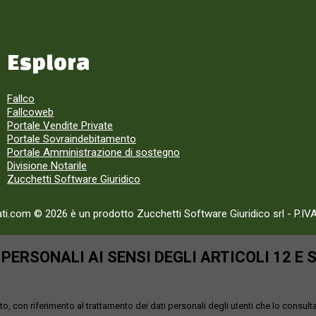
Esplora
Fallco
Fallcoweb
Portale Vendite Private
Portale Sovraindebitamento
Portale Amministrazione di sostegno
Divisione Notarile
Zucchetti Software Giuridico
ati.com © 2026 è un prodotto Zucchetti Software Giuridico srl
-
P.IV
ERSONALI AI SENSI DEGLI ARTICOLI 12 E 
o, con riferimento al trattamento dei dati personali degli utenti che lo consult