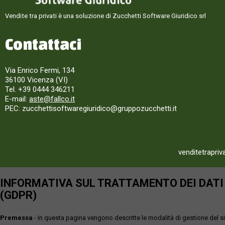
Vendite tra privati è una soluzione di Zucchetti Software Giuridico srl
Contattaci
Via Enrico Fermi, 134
36100 Vicenza (VI)
Tel. +39 0444 346211
E-mail:
aste@fallco.it
PEC: zucchettisoftwaregiuridico@gruppozucchetti.it
venditetrapriv
INFORMATIVA SUL TRATTAMENTO DEI DATI P
(GDPR)
Premessa
- In questa pagina vengono descritte le modalità di gestione del sit