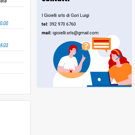
ata
I Gioielli srls di Gori Luigi
0,00
tel:
392 970 6760
mail:
igioielli.srls@gmail.com
4,03