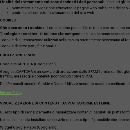
Finalità del trattamento cui sono destinati i dati personali
- Per tutti gli 
permettere la navigazione attraverso le pagine web pubbliche del sito
controllare il corretto funzionamento del sito web.
COOKIES
Che cosa sono i cookies
- I cookie sono piccoli file di testo che possono esse
Tipologie di cookies
- Si informa che navigando nel sito saranno scaricati coo
- cookie di autenticazione utilizzati nella misura strettamente necessaria al for
- cookie di terze parti, funzionali a:
PROTEZIONE SPAM
Google reCAPTCHA (Google Inc.)
Google reCAPTCHA è un servizio di protezione dallo SPAM fornito da Google Inc. Q
traffico, messaggi e contenuti riconosciuti come SPAM.
Dati Personali raccolti: Cookie e Dati di Utilizzo secondo quanto specificato da
Privacy Policy
VISUALIZZAZIONE DI CONTENUTI DA PIATTAFORME ESTERNE
Questo tipo di servizi permette di visualizzare contenuti ospitati su piattafor
Nel caso in cui sia installato un servizio di questo tipo, è possibile che, anche ne
Widget Google Maps (Google Inc.)