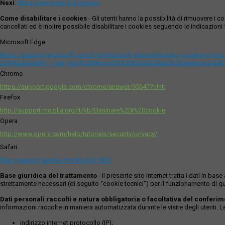
Nexi
:
https://www.nexi.it/it/privacy
Come disabilitare i cookies
- Gli utenti hanno la possibilità di rimuovere 
cancellati ed è inoltre possibile disabilitare i cookies seguendo le indicazioni f
Microsoft Edge
https://support.microsoft.com/it-it/microsoft-edge/eliminare-i-cookie-in-m
2a946a29ae09#:~:text=Apri%20Microsoft%20Edge%20and%20seleziona,del
Chrome
https://support.google.com/chrome/answer/95647?hl=it
Firefox
http://support.mozilla.org/it/kb/Eliminare%20i%20cookie
Opera
http://www.opera.com/help/tutorials/security/privacy/
Safari
http://support.apple.com/kb/ph11920
Base giuridica del trattamento
- Il presente sito internet tratta i dati in b
strettamente necessari (di seguito “cookie tecnici”) per il funzionamento di qu
Dati personali raccolti e natura obbligatoria o facoltativa del conferi
informazioni raccolte in maniera automatizzata durante le visite degli utenti. 
indirizzo internet protocollo (IP);