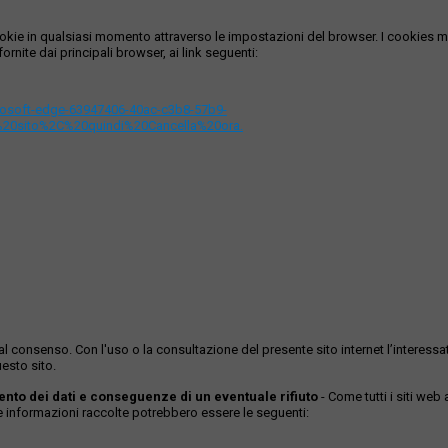
i cookie in qualsiasi momento attraverso le impostazioni del browser. I cooki
ornite dai principali browser, ai link seguenti:
icrosoft-edge-63947406-40ac-c3b8-57b9-
%20sito%2C%20quindi%20Cancella%20ora.
ase al consenso. Con l'uso o la consultazione del presente sito internet l’inter
esto sito.
mento dei dati e conseguenze di un eventuale rifiuto
- Come tutti i siti web
Le informazioni raccolte potrebbero essere le seguenti: