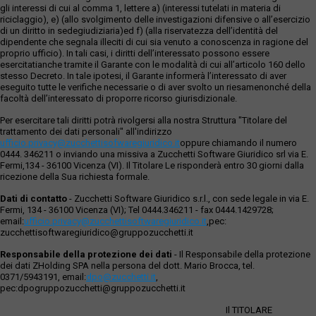
gli interessi di cui al comma 1, lettere a) (interessi tutelati in materia di
riciclaggio), e) (allo svolgimento delle investigazioni difensive o all’esercizio
di un diritto in sedegiudiziaria)ed f) (alla riservatezza dell’identità del
dipendente che segnala illeciti di cui sia venuto a conoscenza in ragione del
proprio ufficio). In tali casi, i diritti dell’interessato possono essere
esercitatianche tramite il Garante con le modalità di cui all’articolo 160 dello
stesso Decreto. In tale ipotesi, il Garante informerà l’interessato di aver
eseguito tutte le verifiche necessarie o di aver svolto un riesamenonché della
facoltà dell’interessato di proporre ricorso giurisdizionale.
Per esercitare tali diritti potrà rivolgersi alla nostra Struttura "Titolare del
trattamento dei dati personali" all'indirizzo
ufficio.privacy@zucchettisofwaregiuridico.it
oppure chiamando il numero
0444. 346211 o inviando una missiva a Zucchetti Software Giuridico srl via E.
Fermi,134 - 36100 Vicenza (VI). Il Titolare Le risponderà entro 30 giorni dalla
ricezione della Sua richiesta formale.
Dati di contatto
- Zucchetti Software Giuridico s.r.l., con sede legale in via E.
Fermi, 134 - 36100 Vicenza (VI); Tel 0444.346211 - fax 0444.1429728;
email:
ufficio.privacy@zucchettisoftwaregiuridico.it
,pec:
zucchettisoftwaregiuridico@gruppozucchetti.it
Responsabile della protezione dei dati
- Il Responsabile della protezione
dei dati ZHolding SPA nella persona del dott. Mario Brocca, tel.
0371/5943191, email:
dpo@zucchetti.it
,
pec:dpogruppozucchetti@gruppozucchetti.it
Il TITOLARE