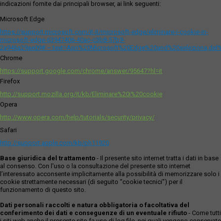
indicazioni fornite dai principali browser, ai link seguenti:
Microsoft Edge
https://support.microsoft.com/it-it/microsoft-edge/eliminare-i-cookie-in-
microsoft-edge-63947406-40ac-c3b8-57b9-
2a946a29ae09#:~:text=Apri%20Microsoft%20Edge%20and%20seleziona,del
Chrome
https://support.google.com/chrome/answer/95647?hl=it
Firefox
http://support.mozilla.org/it/kb/Eliminare%20i%20cookie
Opera
http://www.opera.com/help/tutorials/security/privacy/
Safari
http://support.apple.com/kb/ph11920
Base giuridica del trattamento
- Il presente sito internet tratta i dati in base
al consenso. Con l'uso o la consultazione del presente sito internet
l’interessato acconsente implicitamente alla possibilità di memorizzare solo i
cookie strettamente necessari (di seguito “cookie tecnici”) per il
funzionamento di questo sito.
Dati personali raccolti e natura obbligatoria o facoltativa del
conferimento dei dati e conseguenze di un eventuale rifiuto
- Come tutti
i siti web anche il presente sito fa uso di log file, nei quali vengono conservate