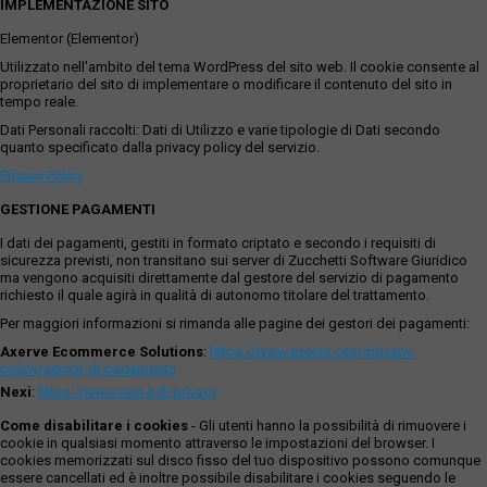
IMPLEMENTAZIONE SITO
Elementor (Elementor)
Utilizzato nell'ambito del tema WordPress del sito web. Il cookie consente al
proprietario del sito di implementare o modificare il contenuto del sito in
tempo reale.
Dati Personali raccolti: Dati di Utilizzo e varie tipologie di Dati secondo
quanto specificato dalla privacy policy del servizio.
Privacy Policy
GESTIONE PAGAMENTI
I dati dei pagamenti, gestiti in formato criptato e secondo i requisiti di
sicurezza previsti, non transitano sui server di Zucchetti Software Giuridico
ma vengono acquisiti direttamente dal gestore del servizio di pagamento
richiesto il quale agirà in qualità di autonomo titolare del trattamento.
Per maggiori informazioni si rimanda alle pagine dei gestori dei pagamenti:
Axerve Ecommerce Solutions
:
https://www.axerve.com/privacy-
policy/servizi-di-pagamento
Nexi
:
https://www.nexi.it/it/privacy
Come disabilitare i cookies
- Gli utenti hanno la possibilità di rimuovere i
cookie in qualsiasi momento attraverso le impostazioni del browser. I
cookies memorizzati sul disco fisso del tuo dispositivo possono comunque
essere cancellati ed è inoltre possibile disabilitare i cookies seguendo le