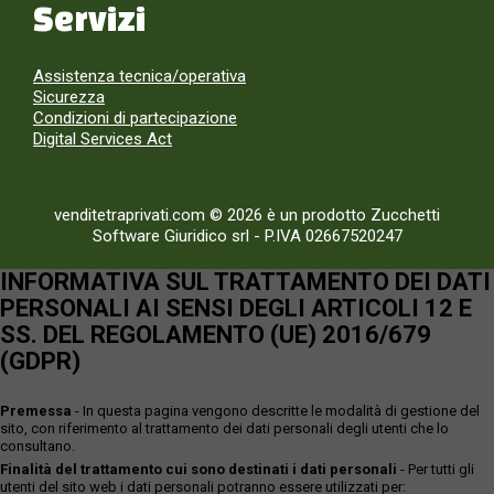
Servizi
Assistenza tecnica/operativa
Sicurezza
Condizioni di partecipazione
Digital Services Act
venditetraprivati.com © 2026 è un prodotto Zucchetti
Software Giuridico srl
-
P.IVA 02667520247
INFORMATIVA SUL TRATTAMENTO DEI DATI
PERSONALI AI SENSI DEGLI ARTICOLI 12 E
SS. DEL REGOLAMENTO (UE) 2016/679
(GDPR)
Premessa
- In questa pagina vengono descritte le modalità di gestione del
sito, con riferimento al trattamento dei dati personali degli utenti che lo
consultano.
Finalità del trattamento cui sono destinati i dati personali
- Per tutti gli
utenti del sito web i dati personali potranno essere utilizzati per: