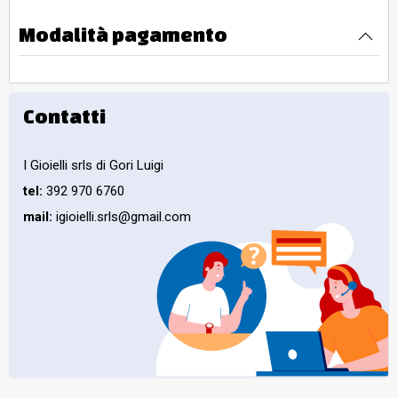
Modalità pagamento
Contatti
I Gioielli srls di Gori Luigi
tel:
392 970 6760
mail:
igioielli.srls@gmail.com