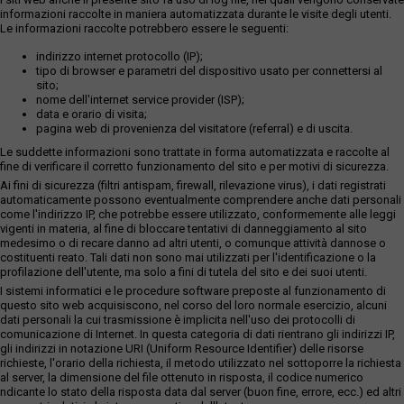
informazioni raccolte in maniera automatizzata durante le visite degli utenti.
Le informazioni raccolte potrebbero essere le seguenti:
indirizzo internet protocollo (IP);
tipo di browser e parametri del dispositivo usato per connettersi al
sito;
nome dell'internet service provider (ISP);
data e orario di visita;
pagina web di provenienza del visitatore (referral) e di uscita.
Le suddette informazioni sono trattate in forma automatizzata e raccolte al
fine di verificare il corretto funzionamento del sito e per motivi di sicurezza.
Ai fini di sicurezza (filtri antispam, firewall, rilevazione virus), i dati registrati
automaticamente possono eventualmente comprendere anche dati personali
come l'indirizzo IP, che potrebbe essere utilizzato, conformemente alle leggi
vigenti in materia, al fine di bloccare tentativi di danneggiamento al sito
medesimo o di recare danno ad altri utenti, o comunque attività dannose o
costituenti reato. Tali dati non sono mai utilizzati per l'identificazione o la
profilazione dell'utente, ma solo a fini di tutela del sito e dei suoi utenti.
I sistemi informatici e le procedure software preposte al funzionamento di
questo sito web acquisiscono, nel corso del loro normale esercizio, alcuni
dati personali la cui trasmissione è implicita nell'uso dei protocolli di
comunicazione di Internet. In questa categoria di dati rientrano gli indirizzi IP,
gli indirizzi in notazione URI (Uniform Resource Identifier) delle risorse
richieste, l'orario della richiesta, il metodo utilizzato nel sottoporre la richiesta
al server, la dimensione del file ottenuto in risposta, il codice numerico
ndicante lo stato della risposta data dal server (buon fine, errore, ecc.) ed altri