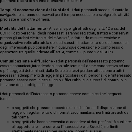
parametri relativi al sistema operativo dell'utente.
Tempi di conservazione dei Suoi dati
- I dati personali raccolti durante la
navigazione saranno conservati per il tempo necessario a svolgere le attività
precisate e non oltre 24 mesi.
Modalità del trattamento
- Ai sensi e per gli effetti degli artt. 12 e ss. del
GDPR, i dati personali degli interessati saranno registrati, trattati e conservati
presso gli archivi elettronici delle Società, adottando misure tecniche e
organizzative volte alla tutela dei dati stessi. Il trattamento dei dati personali
degli interessati può consistere in qualunque operazione o complesso di
operazioni tra quelle indicate all' art. 4, comma 1, punto 2 del GDPR.
Comunicazione e diffusione
- I dati personali dell’interessato potranno
essere comunicati,intendendosi con tale termine il darne conoscenza ad uno
o più soggetti determinati, dalla Società a terzi perdare attuazione a tutti i
necessari adempimenti di legge. In particolare i dati personali dell’interessato
potranno essere comunicati a Enti o Uffici Pubblici o autorità di controllo in
funzione degli obblighi di legge.
I dati personali dell’interessato potranno essere comunicati nei seguenti
termini:
a soggetti che possono accedere ai dati in forza di disposizione di
legge, di regolamento o di normativacomunitaria, nei limiti previsti da
tali norme;
a soggetti che hanno necessità di accedere ai dati per finalità ausiliare
al rapporto che intercorre tra l’interessato e la Società, nei limiti
strettamente necessari per svolgere i compiti ausiliari.