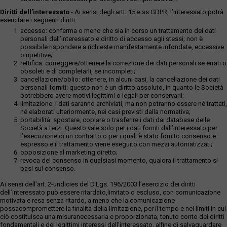
Diritti dell’interessato
- Ai sensi degli artt. 15 e ss GDPR, l’interessato potrà
esercitare i seguenti diritti:
accesso: conferma o meno che sia in corso un trattamento dei dati
personali dell’interessato e diritto di accesso agli stessi; non è
possibile rispondere a richieste manifestamente infondate, eccessive
o ripetitive;
rettifica: correggere/ottenere la correzione dei dati personali se errati o
obsoleti e di completarli, se incompleti;
cancellazione/oblio: ottenere, in alcuni casi, la cancellazione dei dati
personali forniti; questo non è un diritto assoluto, in quanto le Società
potrebbero avere motivi legittimi o legali per conservarli;
limitazione: i dati saranno archiviati, ma non potranno essere né trattati,
né elaborati ulteriormente, nei casi previsti dalla normativa;
portabilità: spostare, copiare o trasferire i dati dai database delle
Società a terzi. Questo vale solo per i dati forniti dall’interessato per
l’esecuzione di un contratto o per i quali è stato fornito consenso e
espresso e il trattamento viene eseguito con mezzi automatizzati;
opposizione al marketing diretto;
revoca del consenso in qualsiasi momento, qualora il trattamento si
basi sul consenso.
Ai sensi dell’art. 2-undicies del D.Lgs. 196/2003 l’esercizio dei diritti
dell’interessato può essere ritardato,limitato o escluso, con comunicazione
motivata e resa senza ritardo, a meno che la comunicazione
possacompromettere la finalità della limitazione, per il tempo e nei limiti in cui
ciò costituisca una misuranecessaria e proporzionata, tenuto conto dei diritti
fondamentali e dei legittimi interessi dell’interessato, alfine di salvaguardare