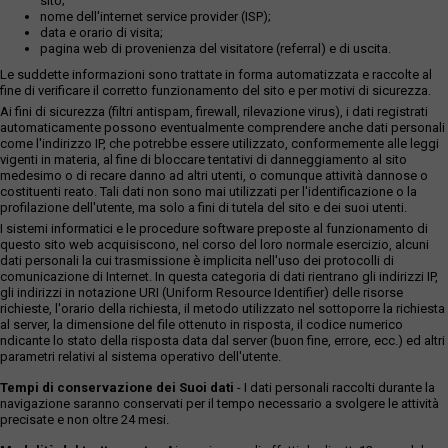
sito;
nome dell'internet service provider (ISP);
data e orario di visita;
pagina web di provenienza del visitatore (referral) e di uscita.
Le suddette informazioni sono trattate in forma automatizzata e raccolte al
fine di verificare il corretto funzionamento del sito e per motivi di sicurezza.
Ai fini di sicurezza (filtri antispam, firewall, rilevazione virus), i dati registrati
automaticamente possono eventualmente comprendere anche dati personali
come l'indirizzo IP, che potrebbe essere utilizzato, conformemente alle leggi
vigenti in materia, al fine di bloccare tentativi di danneggiamento al sito
medesimo o di recare danno ad altri utenti, o comunque attività dannose o
costituenti reato. Tali dati non sono mai utilizzati per l'identificazione o la
profilazione dell'utente, ma solo a fini di tutela del sito e dei suoi utenti.
I sistemi informatici e le procedure software preposte al funzionamento di
questo sito web acquisiscono, nel corso del loro normale esercizio, alcuni
dati personali la cui trasmissione è implicita nell'uso dei protocolli di
comunicazione di Internet. In questa categoria di dati rientrano gli indirizzi IP,
gli indirizzi in notazione URI (Uniform Resource Identifier) delle risorse
richieste, l'orario della richiesta, il metodo utilizzato nel sottoporre la richiesta
al server, la dimensione del file ottenuto in risposta, il codice numerico
ndicante lo stato della risposta data dal server (buon fine, errore, ecc.) ed altri
parametri relativi al sistema operativo dell'utente.
Tempi di conservazione dei Suoi dati
- I dati personali raccolti durante la
navigazione saranno conservati per il tempo necessario a svolgere le attività
precisate e non oltre 24 mesi.