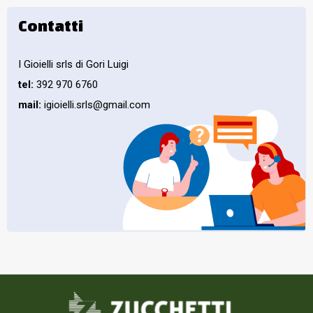
Contatti
I Gioielli srls di Gori Luigi
tel:
392 970 6760
mail:
igioielli.srls@gmail.com