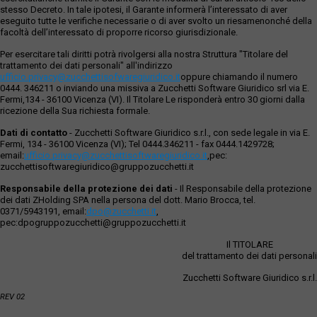
stesso Decreto. In tale ipotesi, il Garante informerà l’interessato di aver
eseguito tutte le verifiche necessarie o di aver svolto un riesamenonché della
facoltà dell’interessato di proporre ricorso giurisdizionale.
Per esercitare tali diritti potrà rivolgersi alla nostra Struttura "Titolare del
trattamento dei dati personali" all'indirizzo
ufficio.privacy@zucchettisofwaregiuridico.it
oppure chiamando il numero
0444. 346211 o inviando una missiva a Zucchetti Software Giuridico srl via E.
Fermi,134 - 36100 Vicenza (VI). Il Titolare Le risponderà entro 30 giorni dalla
ricezione della Sua richiesta formale.
Dati di contatto
- Zucchetti Software Giuridico s.r.l., con sede legale in via E.
Fermi, 134 - 36100 Vicenza (VI); Tel 0444.346211 - fax 0444.1429728;
email:
ufficio.privacy@zucchettisoftwaregiuridico.it
,pec:
zucchettisoftwaregiuridico@gruppozucchetti.it
Responsabile della protezione dei dati
- Il Responsabile della protezione
dei dati ZHolding SPA nella persona del dott. Mario Brocca, tel.
0371/5943191, email:
dpo@zucchetti.it
,
pec:dpogruppozucchetti@gruppozucchetti.it
Il TITOLARE
del trattamento dei dati personali
Zucchetti Software Giuridico s.r.l.
REV 02