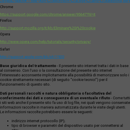
2a946a29ae09#:~:text=Apri%20Microsoft%20Edge%20and%20seleziona,del
Chrome
https://support.google.com/chrome/answer/95647?hl=it
Firefox
http://support.mozilla.org/it/kb/Eliminare%20i%20cookie
Opera
http://www.opera.com/help/tutorials/security/privacy/
Safari
http://support.apple.com/kb/ph11920
Base giuridica del trattamento
- Il presente sito internet tratta i dati in base
al consenso. Con l'uso o la consultazione del presente sito internet
l’interessato acconsente implicitamente alla possibilità di memorizzare solo i
cookie strettamente necessari (di seguito “cookie tecnici”) per il
funzionamento di questo sito.
Dati personali raccolti e natura obbligatoria o facoltativa del
conferimento dei dati e conseguenze di un eventuale rifiuto
- Come tutti
i siti web anche il presente sito fa uso di log file, nei quali vengono conservate
informazioni raccolte in maniera automatizzata durante le visite degli utenti.
Le informazioni raccolte potrebbero essere le seguenti:
indirizzo internet protocollo (IP);
tipo di browser e parametri del dispositivo usato per connettersi al