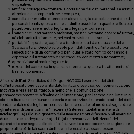
o ripetitive;
rettifica: correggere/ottenere la correzione dei dati personali se errati o
obsoleti e di completarli, se incompleti;
cancellazione/oblio: ottenere, in alcuni casi, la cancellazione dei dati
personali forniti; questo non è un diritto assoluto, in quanto le Società
potrebbero avere motivi legittimi o legali per conservarli;
limitazione: i dati saranno archiviati, ma non potranno essere né trattati,
né elaborati ulteriormente, nei casi previsti dalla normativa;
portabilità: spostare, copiare o trasferire i dati dai database delle
Società a terzi. Questo vale solo per i dati forniti dall’interessato per
l’esecuzione di un contratto o per i quali è stato fornito consenso e
espresso e il trattamento viene eseguito con mezzi automatizzati;
opposizione al marketing diretto;
revoca del consenso in qualsiasi momento, qualora il trattamento si
basi sul consenso.
Ai sensi dell’art. 2-undicies del D.Lgs. 196/2003 l’esercizio dei diritti
dell’interessato può essere ritardato,limitato o escluso, con comunicazione
motivata e resa senza ritardo, a meno che la comunicazione
possacompromettere la finalità della limitazione, per il tempo e nei limiti in cui
ciò costituisca una misuranecessaria e proporzionata, tenuto conto dei diritti
fondamentali e dei legittimi interessi dell’interessato, alfine di salvaguardare
gli interessi di cui al comma 1, lettere a) (interessi tutelati in materia di
riciclaggio), e) (allo svolgimento delle investigazioni difensive o all’esercizio
di un diritto in sedegiudiziaria)ed f) (alla riservatezza dell’identità del
dipendente che segnala illeciti di cui sia venuto a conoscenza in ragione del
proprio ufficio). In tali casi, i diritti dell’interessato possono essere
esercitatianche tramite il Garante con le modalità di cui all’articolo 160 dello