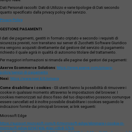
Dati Personali raccolti: Dati di Utilizzo e varie tipologie di Dati secondo
quanto specificato dalla privacy policy del servizio.
Privacy Policy
GESTIONE PAGAMENTI
I dati dei pagamenti, gestiti in formato criptato e secondo i requisiti di
sicurezza previsti, non transitano sui server di Zucchetti Software Giuridico
ma vengono acquisiti direttamente dal gestore del servizio di pagamento
richiesto il quale agirà in qualità di autonomo titolare del trattamento.
Per maggiori informazioni si rimanda alle pagine dei gestori dei pagamenti:
Axerve Ecommerce Solutions
:
https://www.axerve.com/privacy-
policy/servizi-di-pagamento
Nexi
:
https://www.nexi.it/it/privacy
Come disabilitare i cookies
- Gli utenti hanno la possibilità di rimuovere i
cookie in qualsiasi momento attraverso le impostazioni del browser. I
cookies memorizzati sul disco fisso del tuo dispositivo possono comunque
essere cancellati ed è inoltre possibile disabilitare i cookies seguendo le
indicazioni fornite dai principali browser, ai link seguenti:
Microsoft Edge
https://support.microsoft.com/it-it/microsoft-edge/eliminare-i-cookie-in-
microsoft-edge-63947406-40ac-c3b8-57b9-