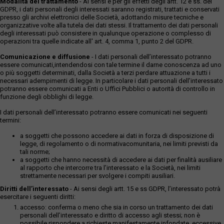
Modalità del trattamento
- Ai sensi e per gli effetti degli artt. 12 e ss. del
GDPR, i dati personali degli interessati saranno registrati, trattati e conservati
presso gli archivi elettronici delle Società, adottando misure tecniche e
organizzative volte alla tutela dei dati stessi. Il trattamento dei dati personali
degli interessati può consistere in qualunque operazione o complesso di
operazioni tra quelle indicate all' art. 4, comma 1, punto 2 del GDPR.
Comunicazione e diffusione
- I dati personali dell’interessato potranno
essere comunicati,intendendosi con tale termine il darne conoscenza ad uno
o più soggetti determinati, dalla Società a terzi perdare attuazione a tutti i
necessari adempimenti di legge. In particolare i dati personali dell’interessato
potranno essere comunicati a Enti o Uffici Pubblici o autorità di controllo in
funzione degli obblighi di legge.
I dati personali dell’interessato potranno essere comunicati nei seguenti
termini:
a soggetti che possono accedere ai dati in forza di disposizione di
legge, di regolamento o di normativacomunitaria, nei limiti previsti da
tali norme;
a soggetti che hanno necessità di accedere ai dati per finalità ausiliare
al rapporto che intercorre tra l’interessato e la Società, nei limiti
strettamente necessari per svolgere i compiti ausiliari.
Diritti dell’interessato
- Ai sensi degli artt. 15 e ss GDPR, l’interessato potrà
esercitare i seguenti diritti:
accesso: conferma o meno che sia in corso un trattamento dei dati
personali dell’interessato e diritto di accesso agli stessi; non è
possibile rispondere a richieste manifestamente infondate, eccessive