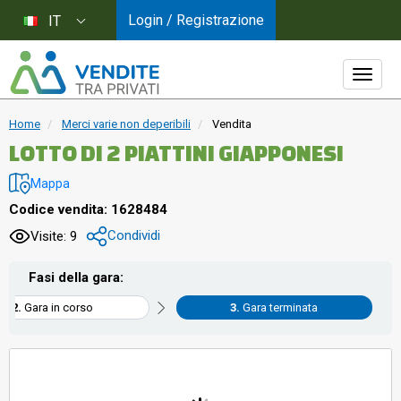
Login / Registrazione
IT
Home
Merci varie non deperibili
Vendita
LOTTO DI 2 PIATTINI GIAPPONESI
Mappa
Codice vendita: 1628484
Condividi
Visite: 9
Fasi della gara:
Gara in corso
Gara terminata