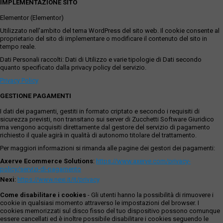
IMPLEMENTAZIONE SITO
Elementor (Elementor)
Utilizzato nell'ambito del tema WordPress del sito web. Il cookie consente al
proprietario del sito di implementare o modificare il contenuto del sito in
tempo reale.
Dati Personali raccolti: Dati di Utilizzo e varie tipologie di Dati secondo
quanto specificato dalla privacy policy del servizio.
Privacy Policy
GESTIONE PAGAMENTI
I dati dei pagamenti, gestiti in formato criptato e secondo i requisiti di
sicurezza previsti, non transitano sui server di Zucchetti Software Giuridico
ma vengono acquisiti direttamente dal gestore del servizio di pagamento
richiesto il quale agirà in qualità di autonomo titolare del trattamento.
Per maggiori informazioni si rimanda alle pagine dei gestori dei pagamenti:
Axerve Ecommerce Solutions
:
https://www.axerve.com/privacy-
policy/servizi-di-pagamento
Nexi
:
https://www.nexi.it/it/privacy
Come disabilitare i cookies
- Gli utenti hanno la possibilità di rimuovere i
cookie in qualsiasi momento attraverso le impostazioni del browser. I
cookies memorizzati sul disco fisso del tuo dispositivo possono comunque
essere cancellati ed è inoltre possibile disabilitare i cookies seguendo le