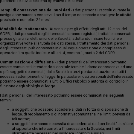
parametri relativi al sistema operativo dell'utente.
Tempi di conservazione dei Suoi dati
- I dati personali raccolti durante la
navigazione saranno conservati per il tempo necessario a svolgere le attività
precisate e non oltre 24 mesi.
Modalità del trattamento
- Ai sensi e per gli effetti degli artt. 12 e ss. del
GDPR, i dati personali degli interessati saranno registrati, trattati e conservati
presso gli archivi elettronici delle Società, adottando misure tecniche e
organizzative volte alla tutela dei dati stessi. Il trattamento dei dati personali
degli interessati può consistere in qualunque operazione o complesso di
operazioni tra quelle indicate all' art. 4, comma 1, punto 2 del GDPR.
Comunicazione e diffusione
- I dati personali dell’interessato potranno
essere comunicati,intendendosi con tale termine il darne conoscenza ad uno
o più soggetti determinati, dalla Società a terzi perdare attuazione a tutti i
necessari adempimenti di legge. In particolare i dati personali dell’interessato
potranno essere comunicati a Enti o Uffici Pubblici o autorità di controllo in
funzione degli obblighi di legge.
I dati personali dell’interessato potranno essere comunicati nei seguenti
termini:
a soggetti che possono accedere ai dati in forza di disposizione di
legge, di regolamento o di normativacomunitaria, nei limiti previsti da
tali norme;
a soggetti che hanno necessità di accedere ai dati per finalità ausiliare
al rapporto che intercorre tra l’interessato e la Società, nei limiti
strettamente necessari per svolgere i compiti ausiliari.