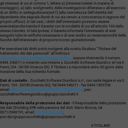
gli interessi di cui al comma 1, lettere a) (interessi tutelati in materia di
riciclaggio), e) (allo svolgimento delle investigazioni difensive o all’esercizio
di un diritto in sedegiudiziaria)ed f) (alla riservatezza dell’identità del
dipendente che segnala illeciti di cui sia venuto a conoscenza in ragione del
proprio ufficio). In tali casi, i diritti dell’interessato possono essere
esercitatianche tramite il Garante con le modalità di cui all’articolo 160 dello
stesso Decreto. In tale ipotesi, il Garante informerà l’interessato di aver
eseguito tutte le verifiche necessarie o di aver svolto un riesamenonché della
facoltà dell’interessato di proporre ricorso giurisdizionale.
Per esercitare tali diritti potrà rivolgersi alla nostra Struttura "Titolare del
trattamento dei dati personali" all'indirizzo
ufficio.privacy@zucchettisofwaregiuridico.it
oppure chiamando il numero
0444. 346211 o inviando una missiva a Zucchetti Software Giuridico srl via E.
Fermi,134 - 36100 Vicenza (VI). Il Titolare Le risponderà entro 30 giorni dalla
ricezione della Sua richiesta formale.
Dati di contatto
- Zucchetti Software Giuridico s.r.l., con sede legale in via E.
Fermi, 134 - 36100 Vicenza (VI); Tel 0444.346211 - fax 0444.1429728;
email:
ufficio.privacy@zucchettisoftwaregiuridico.it
,pec:
zucchettisoftwaregiuridico@gruppozucchetti.it
Responsabile della protezione dei dati
- Il Responsabile della protezione
dei dati ZHolding SPA nella persona del dott. Mario Brocca, tel.
0371/5943191, email:
dpo@zucchetti.it
,
pec:dpogruppozucchetti@gruppozucchetti.it
Il TITOLARE