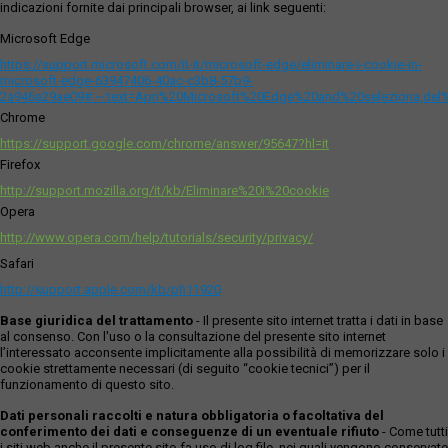
indicazioni fornite dai principali browser, ai link seguenti:
Microsoft Edge
https://support.microsoft.com/it-it/microsoft-edge/eliminare-i-cookie-in-
microsoft-edge-63947406-40ac-c3b8-57b9-
2a946a29ae09#:~:text=Apri%20Microsoft%20Edge%20and%20seleziona,del
Chrome
https://support.google.com/chrome/answer/95647?hl=it
Firefox
http://support.mozilla.org/it/kb/Eliminare%20i%20cookie
Opera
http://www.opera.com/help/tutorials/security/privacy/
Safari
http://support.apple.com/kb/ph11920
Base giuridica del trattamento
- Il presente sito internet tratta i dati in base
al consenso. Con l'uso o la consultazione del presente sito internet
l’interessato acconsente implicitamente alla possibilità di memorizzare solo i
cookie strettamente necessari (di seguito “cookie tecnici”) per il
funzionamento di questo sito.
Dati personali raccolti e natura obbligatoria o facoltativa del
conferimento dei dati e conseguenze di un eventuale rifiuto
- Come tutti
i siti web anche il presente sito fa uso di log file, nei quali vengono conservate