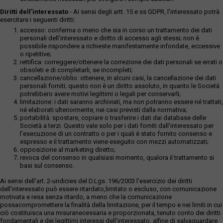
Diritti dell’interessato
- Ai sensi degli artt. 15 e ss GDPR, l’interessato potrà
esercitare i seguenti diritti:
accesso: conferma o meno che sia in corso un trattamento dei dati
personali dell’interessato e diritto di accesso agli stessi; non è
possibile rispondere a richieste manifestamente infondate, eccessive
o ripetitive;
rettifica: correggere/ottenere la correzione dei dati personali se errati o
obsoleti e di completarli, se incompleti;
cancellazione/oblio: ottenere, in alcuni casi, la cancellazione dei dati
personali forniti; questo non è un diritto assoluto, in quanto le Società
potrebbero avere motivi legittimi o legali per conservarli;
limitazione: i dati saranno archiviati, ma non potranno essere né trattati,
né elaborati ulteriormente, nei casi previsti dalla normativa;
portabilità: spostare, copiare o trasferire i dati dai database delle
Società a terzi. Questo vale solo per i dati forniti dall’interessato per
l’esecuzione di un contratto o per i quali è stato fornito consenso e
espresso e il trattamento viene eseguito con mezzi automatizzati;
opposizione al marketing diretto;
revoca del consenso in qualsiasi momento, qualora il trattamento si
basi sul consenso.
Ai sensi dell’art. 2-undicies del D.Lgs. 196/2003 l’esercizio dei diritti
dell’interessato può essere ritardato,limitato o escluso, con comunicazione
motivata e resa senza ritardo, a meno che la comunicazione
possacompromettere la finalità della limitazione, per il tempo e nei limiti in cui
ciò costituisca una misuranecessaria e proporzionata, tenuto conto dei diritti
fondamentali e dei legittimi interessi dell’interessato, alfine di salvaguardare