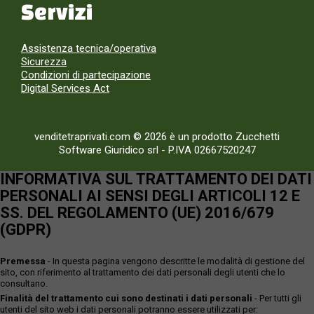
Servizi
Assistenza tecnica/operativa
Sicurezza
Condizioni di partecipazione
Digital Services Act
venditetraprivati.com © 2026 è un prodotto Zucchetti
Software Giuridico srl
-
P.IVA 02667520247
INFORMATIVA SUL TRATTAMENTO DEI DATI
PERSONALI AI SENSI DEGLI ARTICOLI 12 E
SS. DEL REGOLAMENTO (UE) 2016/679
(GDPR)
Premessa
- In questa pagina vengono descritte le modalità di gestione del
sito, con riferimento al trattamento dei dati personali degli utenti che lo
consultano.
Finalità del trattamento cui sono destinati i dati personali
- Per tutti gli
utenti del sito web i dati personali potranno essere utilizzati per: