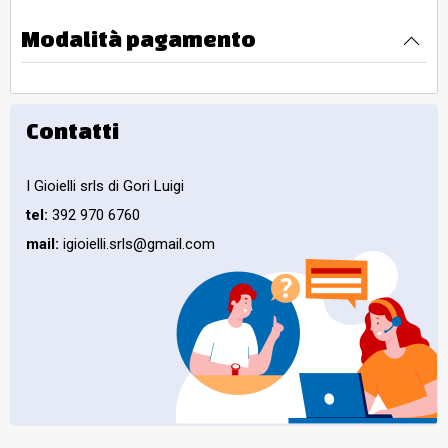
Modalità pagamento
Contatti
I Gioielli srls di Gori Luigi
tel:
392 970 6760
mail:
igioielli.srls@gmail.com