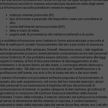
informazioni raccolte in maniera automatizzata durante le visite degli utenti.
Le informazioni raccolte potrebbero essere le seguenti:
indirizzo internet protocollo (IP);
tipo di browser e parametri del dispositivo usato per connettersi al
sito;
nome dell'internet service provider (ISP);
data e orario di visita;
pagina web di provenienza del visitatore (referral) e di uscita.
Le suddette informazioni sono trattate in forma automatizzata e raccolte al
fine di verificare il corretto funzionamento del sito e per motivi di sicurezza.
Ai fini di sicurezza (filtri antispam, firewall, rilevazione virus), i dati registrati
automaticamente possono eventualmente comprendere anche dati personali
come l'indirizzo IP, che potrebbe essere utilizzato, conformemente alle leggi
vigenti in materia, al fine di bloccare tentativi di danneggiamento al sito
medesimo o di recare danno ad altri utenti, o comunque attività dannose o
costituenti reato. Tali dati non sono mai utilizzati per l'identificazione o la
profilazione dell'utente, ma solo a fini di tutela del sito e dei suoi utenti.
I sistemi informatici e le procedure software preposte al funzionamento di
questo sito web acquisiscono, nel corso del loro normale esercizio, alcuni
dati personali la cui trasmissione è implicita nell'uso dei protocolli di
comunicazione di Internet. In questa categoria di dati rientrano gli indirizzi IP,
gli indirizzi in notazione URI (Uniform Resource Identifier) delle risorse
richieste, l'orario della richiesta, il metodo utilizzato nel sottoporre la richiesta
al server, la dimensione del file ottenuto in risposta, il codice numerico
ndicante lo stato della risposta data dal server (buon fine, errore, ecc.) ed altri