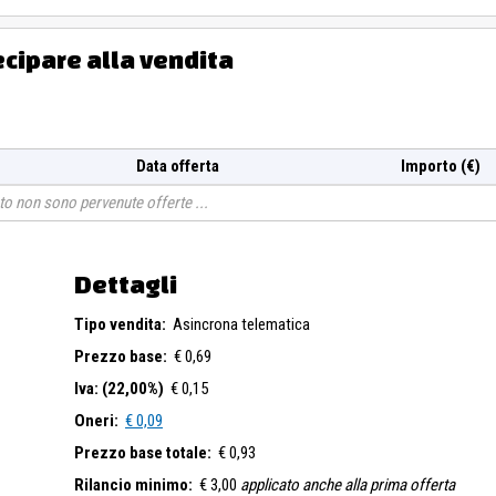
ecipare alla vendita
Data offerta
Importo (€)
o non sono pervenute offerte
Dettagli
Tipo vendita:
Asincrona telematica
Prezzo base:
€ 0,69
Iva: (22,00%)
€ 0,15
Oneri:
€ 0,09
Prezzo base totale:
€ 0,93
Rilancio minimo:
€ 3,00
applicato anche alla prima offerta