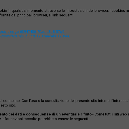
i cookie in qualsiasi momento attraverso le impostazioni del browser. I cooki
ornite dai principali browser, ai link seguenti:
icrosoft-edge-63947406-40ac-c3b8-57b9-
%20sito%2C%20quindi%20Cancella%20ora.
ase al consenso. Con l'uso o la consultazione del presente sito internet l’inter
esto sito.
mento dei dati e conseguenze di un eventuale rifiuto
- Come tutti i siti web
Le informazioni raccolte potrebbero essere le seguenti: