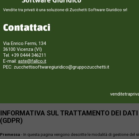
Vendite tra privati è una soluzione di Zucchetti Software Giuridico srl
Contattaci
Via Enrico Fermi, 134
36100 Vicenza (VI)
Tel. +39 0444 346211
E-mail:
aste@fallco.it
PEC: zucchettisoftwaregiuridico@gruppozucchetti.it
venditetrapriv
INFORMATIVA SUL TRATTAMENTO DEI DATI P
(GDPR)
Premessa
- In questa pagina vengono descritte le modalità di gestione del sit