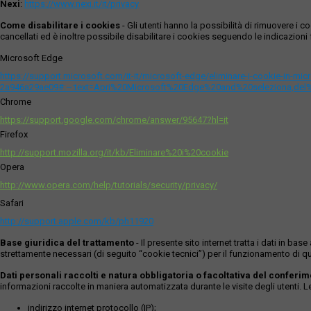
Nexi
:
https://www.nexi.it/it/privacy
Come disabilitare i cookies
- Gli utenti hanno la possibilità di rimuovere 
cancellati ed è inoltre possibile disabilitare i cookies seguendo le indicazioni f
Microsoft Edge
https://support.microsoft.com/it-it/microsoft-edge/eliminare-i-cookie-in-m
2a946a29ae09#:~:text=Apri%20Microsoft%20Edge%20and%20seleziona,del
Chrome
https://support.google.com/chrome/answer/95647?hl=it
Firefox
http://support.mozilla.org/it/kb/Eliminare%20i%20cookie
Opera
http://www.opera.com/help/tutorials/security/privacy/
Safari
http://support.apple.com/kb/ph11920
Base giuridica del trattamento
- Il presente sito internet tratta i dati in b
strettamente necessari (di seguito “cookie tecnici”) per il funzionamento di qu
Dati personali raccolti e natura obbligatoria o facoltativa del conferi
informazioni raccolte in maniera automatizzata durante le visite degli utenti. 
indirizzo internet protocollo (IP);