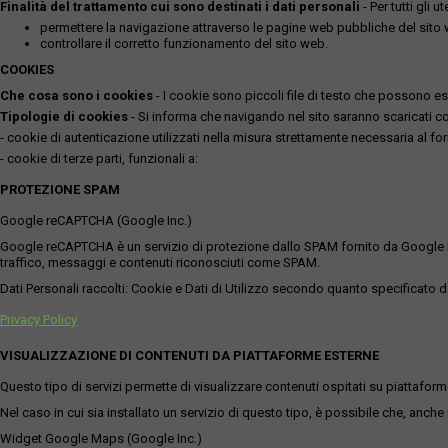
Finalità del trattamento cui sono destinati i dati personali
- Per tutti gli 
permettere la navigazione attraverso le pagine web pubbliche del sito
controllare il corretto funzionamento del sito web.
COOKIES
Che cosa sono i cookies
- I cookie sono piccoli file di testo che possono esse
Tipologie di cookies
- Si informa che navigando nel sito saranno scaricati coo
- cookie di autenticazione utilizzati nella misura strettamente necessaria al for
- cookie di terze parti, funzionali a:
PROTEZIONE SPAM
Google reCAPTCHA (Google Inc.)
Google reCAPTCHA è un servizio di protezione dallo SPAM fornito da Google Inc. Q
traffico, messaggi e contenuti riconosciuti come SPAM.
Dati Personali raccolti: Cookie e Dati di Utilizzo secondo quanto specificato da
Privacy Policy
VISUALIZZAZIONE DI CONTENUTI DA PIATTAFORME ESTERNE
Questo tipo di servizi permette di visualizzare contenuti ospitati su piattafor
Nel caso in cui sia installato un servizio di questo tipo, è possibile che, anche ne
Widget Google Maps (Google Inc.)