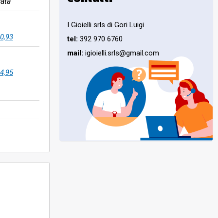
ata
I Gioielli srls di Gori Luigi
0,93
tel:
392 970 6760
mail:
igioielli.srls@gmail.com
4,95