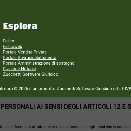
Esplora
Fallco
Fallcoweb
Portale Vendite Private
Portale Sovraindebitamento
Portale Amministrazione di sostegno
Divisione Notarile
Zucchetti Software Giuridico
ati.com © 2026 è un prodotto Zucchetti Software Giuridico srl
-
P.IV
ERSONALI AI SENSI DEGLI ARTICOLI 12 E 
o, con riferimento al trattamento dei dati personali degli utenti che lo consult