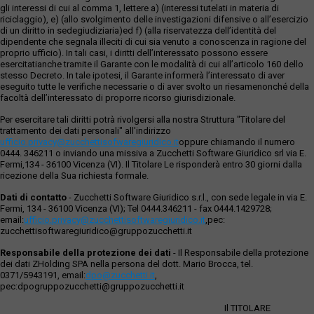
gli interessi di cui al comma 1, lettere a) (interessi tutelati in materia di
riciclaggio), e) (allo svolgimento delle investigazioni difensive o all’esercizio
di un diritto in sedegiudiziaria)ed f) (alla riservatezza dell’identità del
dipendente che segnala illeciti di cui sia venuto a conoscenza in ragione del
proprio ufficio). In tali casi, i diritti dell’interessato possono essere
esercitatianche tramite il Garante con le modalità di cui all’articolo 160 dello
stesso Decreto. In tale ipotesi, il Garante informerà l’interessato di aver
eseguito tutte le verifiche necessarie o di aver svolto un riesamenonché della
facoltà dell’interessato di proporre ricorso giurisdizionale.
Per esercitare tali diritti potrà rivolgersi alla nostra Struttura "Titolare del
trattamento dei dati personali" all'indirizzo
ufficio.privacy@zucchettisofwaregiuridico.it
oppure chiamando il numero
0444. 346211 o inviando una missiva a Zucchetti Software Giuridico srl via E.
Fermi,134 - 36100 Vicenza (VI). Il Titolare Le risponderà entro 30 giorni dalla
ricezione della Sua richiesta formale.
Dati di contatto
- Zucchetti Software Giuridico s.r.l., con sede legale in via E.
Fermi, 134 - 36100 Vicenza (VI); Tel 0444.346211 - fax 0444.1429728;
email:
ufficio.privacy@zucchettisoftwaregiuridico.it
,pec:
zucchettisoftwaregiuridico@gruppozucchetti.it
Responsabile della protezione dei dati
- Il Responsabile della protezione
dei dati ZHolding SPA nella persona del dott. Mario Brocca, tel.
0371/5943191, email:
dpo@zucchetti.it
,
pec:dpogruppozucchetti@gruppozucchetti.it
Il TITOLARE