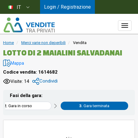
Login / Registrazione
IT
Home
Merci varie non deperibili
Vendita
LOTTO DI 2 MAIALINI SALVADANAI
Mappa
Codice vendita: 1614682
Condividi
Visite: 14
Fasi della gara:
Gara in corso
Gara terminata