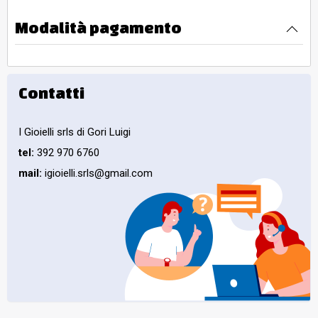
Modalità pagamento
Contatti
I Gioielli srls di Gori Luigi
tel:
392 970 6760
mail:
igioielli.srls@gmail.com