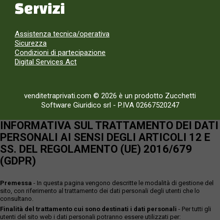
Servizi
Assistenza tecnica/operativa
Sicurezza
Condizioni di partecipazione
Digital Services Act
venditetraprivati.com © 2026 è un prodotto Zucchetti
Software Giuridico srl
-
P.IVA 02667520247
INFORMATIVA SUL TRATTAMENTO DEI DATI
PERSONALI AI SENSI DEGLI ARTICOLI 12 E
SS. DEL REGOLAMENTO (UE) 2016/679
(GDPR)
Premessa
- In questa pagina vengono descritte le modalità di gestione del
sito, con riferimento al trattamento dei dati personali degli utenti che lo
consultano.
Finalità del trattamento cui sono destinati i dati personali
- Per tutti gli
utenti del sito web i dati personali potranno essere utilizzati per: