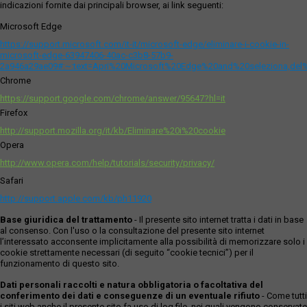
indicazioni fornite dai principali browser, ai link seguenti:
Microsoft Edge
https://support.microsoft.com/it-it/microsoft-edge/eliminare-i-cookie-in-
microsoft-edge-63947406-40ac-c3b8-57b9-
2a946a29ae09#:~:text=Apri%20Microsoft%20Edge%20and%20seleziona,del
Chrome
https://support.google.com/chrome/answer/95647?hl=it
Firefox
http://support.mozilla.org/it/kb/Eliminare%20i%20cookie
Opera
http://www.opera.com/help/tutorials/security/privacy/
Safari
http://support.apple.com/kb/ph11920
Base giuridica del trattamento
- Il presente sito internet tratta i dati in base
al consenso. Con l'uso o la consultazione del presente sito internet
l’interessato acconsente implicitamente alla possibilità di memorizzare solo i
cookie strettamente necessari (di seguito “cookie tecnici”) per il
funzionamento di questo sito.
Dati personali raccolti e natura obbligatoria o facoltativa del
conferimento dei dati e conseguenze di un eventuale rifiuto
- Come tutti
i siti web anche il presente sito fa uso di log file, nei quali vengono conservate