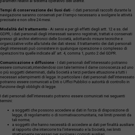
parametri relativi al sistema operativo dell'utente.
Tempi di conservazione dei Suoi dati
- I dati personali raccolti durante la
navigazione saranno conservati per il tempo necessario a svolgere le attività
precisate e non oltre 24 mesi.
Modalità del trattamento
- Ai sensi e per gli effetti degli artt. 12 e ss. del
GDPR, i dati personali degli interessati saranno registrati, trattati e conservati
presso gli archivi elettronici delle Società, adottando misure tecniche e
organizzative volte alla tutela dei dati stessi. Il trattamento dei dati personali
degli interessati può consistere in qualunque operazione o complesso di
operazioni tra quelle indicate all' art. 4, comma 1, punto 2 del GDPR.
Comunicazione e diffusione
- I dati personali dell’interessato potranno
essere comunicati,intendendosi con tale termine il darne conoscenza ad uno
o più soggetti determinati, dalla Società a terzi perdare attuazione a tutti i
necessari adempimenti di legge. In particolare i dati personali dell’interessato
potranno essere comunicati a Enti o Uffici Pubblici o autorità di controllo in
funzione degli obblighi di legge.
I dati personali dell’interessato potranno essere comunicati nei seguenti
termini:
a soggetti che possono accedere ai dati in forza di disposizione di
legge, di regolamento o di normativacomunitaria, nei limiti previsti da
tali norme;
a soggetti che hanno necessità di accedere ai dati per finalità ausiliare
al rapporto che intercorre tra l’interessato e la Società, nei limiti
strettamente necessari per svolgere i compiti ausiliari.