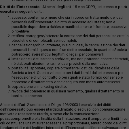
Diritti dell’interessato
- Ai sensi degli artt. 15 e ss GDPR, l’interessato potrà
esercitare i seguenti diritti:
accesso: conferma o meno che sia in corso un trattamento dei dati
personali dell’interessato e diritto di accesso agli stessi; non è
possibile rispondere a richieste manifestamente infondate, eccessive
o ripetitive;
rettifica: correggere/ottenere la correzione dei dati personali se errati o
obsoleti e di completarli, se incompleti;
cancellazione/oblio: ottenere, in alcuni casi, la cancellazione dei dati
personali forniti; questo non è un diritto assoluto, in quanto le Società
potrebbero avere motivi legittimi o legali per conservarli;
limitazione: i dati saranno archiviati, ma non potranno essere né trattati,
né elaborati ulteriormente, nei casi previsti dalla normativa;
portabilità: spostare, copiare o trasferire i dati dai database delle
Società a terzi. Questo vale solo per i dati forniti dall’interessato per
l’esecuzione di un contratto o per i quali è stato fornito consenso e
espresso e il trattamento viene eseguito con mezzi automatizzati;
opposizione al marketing diretto;
revoca del consenso in qualsiasi momento, qualora il trattamento si
basi sul consenso.
Ai sensi dell’art. 2-undicies del D.Lgs. 196/2003 l’esercizio dei diritti
dell’interessato può essere ritardato,limitato o escluso, con comunicazione
motivata e resa senza ritardo, a meno che la comunicazione
possacompromettere la finalità della limitazione, per il tempo e nei limiti in cui
ciò costituisca una misuranecessaria e proporzionata, tenuto conto dei diritti
fondamentali e dei legittimi interessi dell’interessato, alfine di salvaguardare