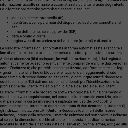
informazioni raccolte in maniera automatizzata durante le visite degli utenti.
Le informazioni raccolte potrebbero essere le seguenti:
indirizzo internet protocollo (IP);
tipo di browser e parametri del dispositivo usato per connettersi al
sito;
nome dell'internet service provider (ISP);
data e orario di visita;
pagina web di provenienza del visitatore (referral) e di uscita.
Le suddette informazioni sono trattate in forma automatizzata e raccolte al
fine di verificare il corretto funzionamento del sito e per motivi di sicurezza.
Ai fini di sicurezza (filtri antispam, firewall, rilevazione virus), i dati registrati
automaticamente possono eventualmente comprendere anche dati personali
come l'indirizzo IP, che potrebbe essere utilizzato, conformemente alle leggi
vigenti in materia, al fine di bloccare tentativi di danneggiamento al sito
medesimo o di recare danno ad altri utenti, o comunque attività dannose o
costituenti reato. Tali dati non sono mai utilizzati per l'identificazione o la
profilazione dell'utente, ma solo a fini di tutela del sito e dei suoi utenti.
I sistemi informatici e le procedure software preposte al funzionamento di
questo sito web acquisiscono, nel corso del loro normale esercizio, alcuni
dati personali la cui trasmissione è implicita nell'uso dei protocolli di
comunicazione di Internet. In questa categoria di dati rientrano gli indirizzi IP,
gli indirizzi in notazione URI (Uniform Resource Identifier) delle risorse
richieste, l'orario della richiesta, il metodo utilizzato nel sottoporre la richiesta
al server, la dimensione del file ottenuto in risposta, il codice numerico
ndicante lo stato della risposta data dal server (buon fine, errore, ecc.) ed altri