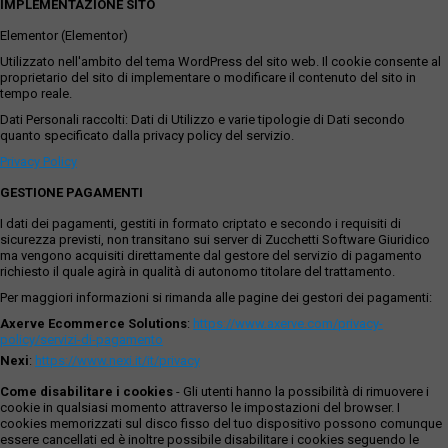
IMPLEMENTAZIONE SITO
Elementor (Elementor)
Utilizzato nell'ambito del tema WordPress del sito web. Il cookie consente al
proprietario del sito di implementare o modificare il contenuto del sito in
tempo reale.
Dati Personali raccolti: Dati di Utilizzo e varie tipologie di Dati secondo
quanto specificato dalla privacy policy del servizio.
Privacy Policy
GESTIONE PAGAMENTI
I dati dei pagamenti, gestiti in formato criptato e secondo i requisiti di
sicurezza previsti, non transitano sui server di Zucchetti Software Giuridico
ma vengono acquisiti direttamente dal gestore del servizio di pagamento
richiesto il quale agirà in qualità di autonomo titolare del trattamento.
Per maggiori informazioni si rimanda alle pagine dei gestori dei pagamenti:
Axerve Ecommerce Solutions
:
https://www.axerve.com/privacy-
policy/servizi-di-pagamento
Nexi
:
https://www.nexi.it/it/privacy
Come disabilitare i cookies
- Gli utenti hanno la possibilità di rimuovere i
cookie in qualsiasi momento attraverso le impostazioni del browser. I
cookies memorizzati sul disco fisso del tuo dispositivo possono comunque
essere cancellati ed è inoltre possibile disabilitare i cookies seguendo le