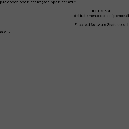
pec:dpogruppozucchetti@gruppozucchetti.it
Il TITOLARE
del trattamento dei dati personali
Zucchetti Software Giuridico s.r.l.
REV 02