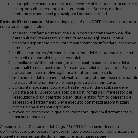
a soggetti che hanno necessità di accedere ai dati per finalità ausiliare
al rapporto che intercorre tra l’interessato e la Società, nei limiti
strettamente necessari per svolgere i compiti ausiliari.
Diritti dell’interessato
- Ai sensi degli artt. 15 e ss GDPR, l’interessato potrà
esercitare i seguenti diritti:
accesso: conferma o meno che sia in corso un trattamento dei dati
personali dell’interessato e diritto di accesso agli stessi; non è
possibile rispondere a richieste manifestamente infondate, eccessive
o ripetitive;
rettifica: correggere/ottenere la correzione dei dati personali se errati o
obsoleti e di completarli, se incompleti;
cancellazione/oblio: ottenere, in alcuni casi, la cancellazione dei dati
personali forniti; questo non è un diritto assoluto, in quanto le Società
potrebbero avere motivi legittimi o legali per conservarli;
limitazione: i dati saranno archiviati, ma non potranno essere né trattati,
né elaborati ulteriormente, nei casi previsti dalla normativa;
portabilità: spostare, copiare o trasferire i dati dai database delle
Società a terzi. Questo vale solo per i dati forniti dall’interessato per
l’esecuzione di un contratto o per i quali è stato fornito consenso e
espresso e il trattamento viene eseguito con mezzi automatizzati;
opposizione al marketing diretto;
revoca del consenso in qualsiasi momento, qualora il trattamento si
basi sul consenso.
Ai sensi dell’art. 2-undicies del D.Lgs. 196/2003 l’esercizio dei diritti
dell’interessato può essere ritardato,limitato o escluso, con comunicazione
motivata e resa senza ritardo, a meno che la comunicazione