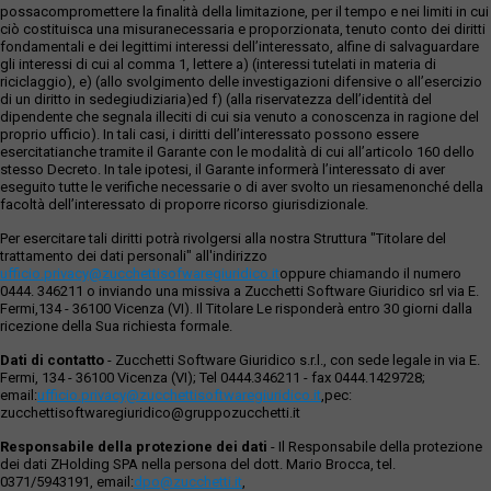
possacompromettere la finalità della limitazione, per il tempo e nei limiti in cui
ciò costituisca una misuranecessaria e proporzionata, tenuto conto dei diritti
fondamentali e dei legittimi interessi dell’interessato, alfine di salvaguardare
gli interessi di cui al comma 1, lettere a) (interessi tutelati in materia di
riciclaggio), e) (allo svolgimento delle investigazioni difensive o all’esercizio
di un diritto in sedegiudiziaria)ed f) (alla riservatezza dell’identità del
dipendente che segnala illeciti di cui sia venuto a conoscenza in ragione del
proprio ufficio). In tali casi, i diritti dell’interessato possono essere
esercitatianche tramite il Garante con le modalità di cui all’articolo 160 dello
stesso Decreto. In tale ipotesi, il Garante informerà l’interessato di aver
eseguito tutte le verifiche necessarie o di aver svolto un riesamenonché della
facoltà dell’interessato di proporre ricorso giurisdizionale.
Per esercitare tali diritti potrà rivolgersi alla nostra Struttura "Titolare del
trattamento dei dati personali" all'indirizzo
ufficio.privacy@zucchettisofwaregiuridico.it
oppure chiamando il numero
0444. 346211 o inviando una missiva a Zucchetti Software Giuridico srl via E.
Fermi,134 - 36100 Vicenza (VI). Il Titolare Le risponderà entro 30 giorni dalla
ricezione della Sua richiesta formale.
Dati di contatto
- Zucchetti Software Giuridico s.r.l., con sede legale in via E.
Fermi, 134 - 36100 Vicenza (VI); Tel 0444.346211 - fax 0444.1429728;
email:
ufficio.privacy@zucchettisoftwaregiuridico.it
,pec:
zucchettisoftwaregiuridico@gruppozucchetti.it
Responsabile della protezione dei dati
- Il Responsabile della protezione
dei dati ZHolding SPA nella persona del dott. Mario Brocca, tel.
0371/5943191, email:
dpo@zucchetti.it
,