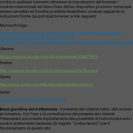
cookie in qualsiasi momento attraverso le impostazioni del browser. I
cookies memorizzati sul disco fisso del tuo dispositivo possono comunque
essere cancellati ed è inoltre possibile disabilitare i cookies seguendo le
indicazioni fornite dai principali browser, ai link seguenti:
Microsoft Edge
https://support.microsoft.com/it-it/microsoft-edge/eliminare-i-cookie-in-
microsoft-edge-63947406-40ac-c3b8-57b9-
2a946a29ae09#:~:text=Apri%20Microsoft%20Edge%20and%20seleziona,del
Chrome
https://support.google.com/chrome/answer/95647?hl=it
Firefox
http://support.mozilla.org/it/kb/Eliminare%20i%20cookie
Opera
http://www.opera.com/help/tutorials/security/privacy/
Safari
http://support.apple.com/kb/ph11920
Base giuridica del trattamento
- Il presente sito internet tratta i dati in base
al consenso. Con l'uso o la consultazione del presente sito internet
l’interessato acconsente implicitamente alla possibilità di memorizzare solo i
cookie strettamente necessari (di seguito “cookie tecnici”) per il
funzionamento di questo sito.