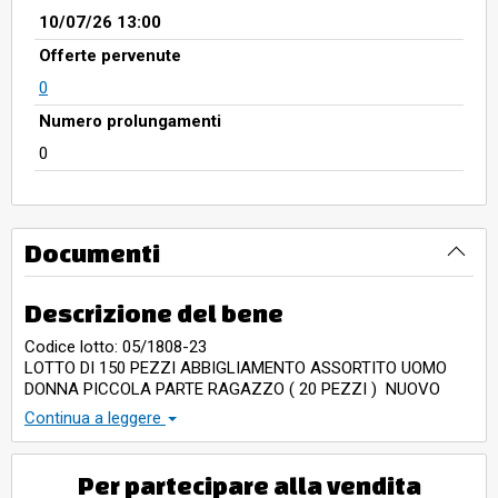
10/07/26 13:00
Offerte pervenute
0
Numero prolungamenti
0
Documenti
Descrizione del bene
Codice lotto: 05/1808-23
LOTTO DI 150 PEZZI ABBIGLIAMENTO ASSORTITO UOMO
DONNA PICCOLA PARTE RAGAZZO ( 20 PEZZI ) NUOVO
VARI MARCHI LE FOTO NON SONO DI TUTTO LO STOCK
Continua a leggere
Per partecipare alla vendita