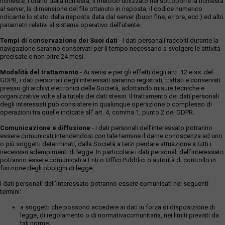
richieste, l'orario della richiesta, il metodo utilizzato nel sottoporre la richiesta
al server, la dimensione del file ottenuto in risposta, il codice numerico
ndicante lo stato della risposta data dal server (buon fine, errore, ecc.) ed altri
parametri relativi al sistema operativo dell'utente.
Tempi di conservazione dei Suoi dati
- I dati personali raccolti durante la
navigazione saranno conservati per il tempo necessario a svolgere le attività
precisate e non oltre 24 mesi.
Modalità del trattamento
- Ai sensi e per gli effetti degli artt. 12 e ss. del
GDPR, i dati personali degli interessati saranno registrati, trattati e conservati
presso gli archivi elettronici delle Società, adottando misure tecniche e
organizzative volte alla tutela dei dati stessi. Il trattamento dei dati personali
degli interessati può consistere in qualunque operazione o complesso di
operazioni tra quelle indicate all' art. 4, comma 1, punto 2 del GDPR.
Comunicazione e diffusione
- I dati personali dell’interessato potranno
essere comunicati,intendendosi con tale termine il darne conoscenza ad uno
o più soggetti determinati, dalla Società a terzi perdare attuazione a tutti i
necessari adempimenti di legge. In particolare i dati personali dell’interessato
potranno essere comunicati a Enti o Uffici Pubblici o autorità di controllo in
funzione degli obblighi di legge.
I dati personali dell’interessato potranno essere comunicati nei seguenti
termini:
a soggetti che possono accedere ai dati in forza di disposizione di
legge, di regolamento o di normativacomunitaria, nei limiti previsti da
tali norme;