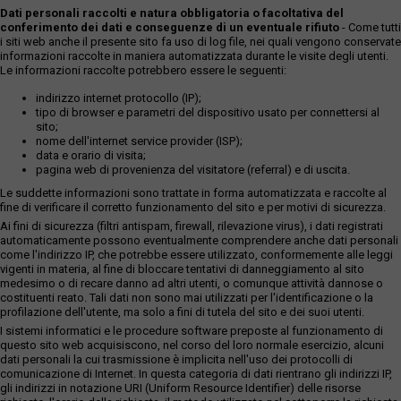
Dati personali raccolti e natura obbligatoria o facoltativa del
conferimento dei dati e conseguenze di un eventuale rifiuto
- Come tutti
i siti web anche il presente sito fa uso di log file, nei quali vengono conservate
informazioni raccolte in maniera automatizzata durante le visite degli utenti.
Le informazioni raccolte potrebbero essere le seguenti:
indirizzo internet protocollo (IP);
tipo di browser e parametri del dispositivo usato per connettersi al
sito;
nome dell'internet service provider (ISP);
data e orario di visita;
pagina web di provenienza del visitatore (referral) e di uscita.
Le suddette informazioni sono trattate in forma automatizzata e raccolte al
fine di verificare il corretto funzionamento del sito e per motivi di sicurezza.
Ai fini di sicurezza (filtri antispam, firewall, rilevazione virus), i dati registrati
automaticamente possono eventualmente comprendere anche dati personali
come l'indirizzo IP, che potrebbe essere utilizzato, conformemente alle leggi
vigenti in materia, al fine di bloccare tentativi di danneggiamento al sito
medesimo o di recare danno ad altri utenti, o comunque attività dannose o
costituenti reato. Tali dati non sono mai utilizzati per l'identificazione o la
profilazione dell'utente, ma solo a fini di tutela del sito e dei suoi utenti.
I sistemi informatici e le procedure software preposte al funzionamento di
questo sito web acquisiscono, nel corso del loro normale esercizio, alcuni
dati personali la cui trasmissione è implicita nell'uso dei protocolli di
comunicazione di Internet. In questa categoria di dati rientrano gli indirizzi IP,
gli indirizzi in notazione URI (Uniform Resource Identifier) delle risorse