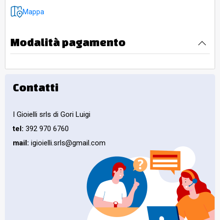
Mappa
Modalità pagamento
Contatti
I Gioielli srls di Gori Luigi
tel:
392 970 6760
mail:
igioielli.srls@gmail.com