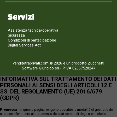
Servizi
Assistenza tecnica/operativa
Sicurezza
Condizioni di partecipazione
Digital Services Act
venditetraprivati.com © 2026 è un prodotto Zucchetti
Software Giuridico srl
-
P.IVA 02667520247
INFORMATIVA SUL TRATTAMENTO DEI DATI
PERSONALI AI SENSI DEGLI ARTICOLI 12 E
SS. DEL REGOLAMENTO (UE) 2016/679
(GDPR)
Premessa
- In questa pagina vengono descritte le modalità di gestione del
sito, con riferimento al trattamento dei dati personali degli utenti che lo