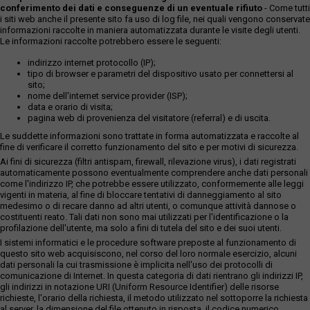
conferimento dei dati e conseguenze di un eventuale rifiuto
- Come tutti
i siti web anche il presente sito fa uso di log file, nei quali vengono conservate
informazioni raccolte in maniera automatizzata durante le visite degli utenti.
Le informazioni raccolte potrebbero essere le seguenti:
indirizzo internet protocollo (IP);
tipo di browser e parametri del dispositivo usato per connettersi al
sito;
nome dell'internet service provider (ISP);
data e orario di visita;
pagina web di provenienza del visitatore (referral) e di uscita.
Le suddette informazioni sono trattate in forma automatizzata e raccolte al
fine di verificare il corretto funzionamento del sito e per motivi di sicurezza.
Ai fini di sicurezza (filtri antispam, firewall, rilevazione virus), i dati registrati
automaticamente possono eventualmente comprendere anche dati personali
come l'indirizzo IP, che potrebbe essere utilizzato, conformemente alle leggi
vigenti in materia, al fine di bloccare tentativi di danneggiamento al sito
medesimo o di recare danno ad altri utenti, o comunque attività dannose o
costituenti reato. Tali dati non sono mai utilizzati per l'identificazione o la
profilazione dell'utente, ma solo a fini di tutela del sito e dei suoi utenti.
I sistemi informatici e le procedure software preposte al funzionamento di
questo sito web acquisiscono, nel corso del loro normale esercizio, alcuni
dati personali la cui trasmissione è implicita nell'uso dei protocolli di
comunicazione di Internet. In questa categoria di dati rientrano gli indirizzi IP,
gli indirizzi in notazione URI (Uniform Resource Identifier) delle risorse
richieste, l'orario della richiesta, il metodo utilizzato nel sottoporre la richiesta
al server, la dimensione del file ottenuto in risposta, il codice numerico