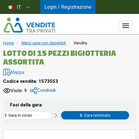
Login / Registrazione
IT
Home
Merci varie non deperibili
Vendita
LOTTO DI 15 PEZZI BIGIOTTERIA
ASSORTITA
Mappa
Codice vendita: 1573553
Condividi
Visite: 9
Fasi della gara:
Gara in corso
Gara terminata