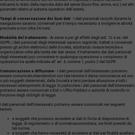
ndicante lo stato della risposta data dal server (buon fine, errore, ecc.) ed altri
parametri relativi al sistema operativo dell'utente.
Tempi di conservazione dei Suoi dati
- I dati personali raccolti durante la
navigazione saranno conservati per il tempo necessario a svolgere le attività
precisate e non oltre 24 mesi.
Modalità del trattamento
- Ai sensi e per gli effetti degli artt. 12 e ss. del
GDPR, i dati personali degli interessati saranno registrati, trattati e conservati
presso gli archivi elettronici delle Società, adottando misure tecniche e
organizzative volte alla tutela dei dati stessi. Il trattamento dei dati personali
degli interessati può consistere in qualunque operazione o complesso di
operazioni tra quelle indicate all' art. 4, comma 1, punto 2 del GDPR.
Comunicazione e diffusione
- I dati personali dell’interessato potranno
essere comunicati,intendendosi con tale termine il darne conoscenza ad uno
o più soggetti determinati, dalla Società a terzi perdare attuazione a tutti i
necessari adempimenti di legge. In particolare i dati personali dell’interessato
potranno essere comunicati a Enti o Uffici Pubblici o autorità di controllo in
funzione degli obblighi di legge.
I dati personali dell’interessato potranno essere comunicati nei seguenti
termini:
a soggetti che possono accedere ai dati in forza di disposizione di
legge, di regolamento o di normativacomunitaria, nei limiti previsti da
tali norme;
a soggetti che hanno necessità di accedere ai dati per finalità ausiliare