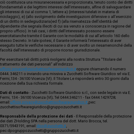
ciò costituisca una misuranecessaria e proporzionata, tenuto conto dei diritti
fondamentali e dei legittimi interessi dell’interessato, alfine di salvaguardare
gli interessi di cui al comma 1, lettere a) (interessi tutelati in materia di
riciclaggio), e) (allo svolgimento delle investigazioni difensive o all’esercizio
di un diritto in sedegiudiziaria)ed f) (alla riservatezza dell’identità del
dipendente che segnala illeciti di cui sia venuto a conoscenza in ragione del
proprio ufficio). In tali casi, i diritti dell’interessato possono essere
esercitatianche tramite il Garante con le modalità di cui all’articolo 160 dello
stesso Decreto. In tale ipotesi, il Garante informerà l’interessato di aver
eseguito tutte le verifiche necessarie o di aver svolto un riesamenonché della
facoltà dell’interessato di proporre ricorso giurisdizionale.
Per esercitare tali diritti potrà rivolgersi alla nostra Struttura "Titolare del
trattamento dei dati personali" all'indirizzo
ufficio.privacy@zucchettisofwaregiuridico.it
oppure chiamando il numero
0444. 346211 o inviando una missiva a Zucchetti Software Giuridico srl via E.
Fermi,134 - 36100 Vicenza (VI). Il Titolare Le risponderà entro 30 giorni dalla
ricezione della Sua richiesta formale.
Dati di contatto
- Zucchetti Software Giuridico s.r.l., con sede legale in via E.
Fermi, 134 - 36100 Vicenza (VI); Tel 0444.346211 - fax 0444.1429728;
email:
ufficio.privacy@zucchettisoftwaregiuridico.it
,pec:
zucchettisoftwaregiuridico@gruppozucchetti.it
Responsabile della protezione dei dati
- Il Responsabile della protezione
dei dati ZHolding SPA nella persona del dott. Mario Brocca, tel.
0371/5943191, email:
dpo@zucchetti.it
,
pec:dpogruppozucchetti@gruppozucchetti.it