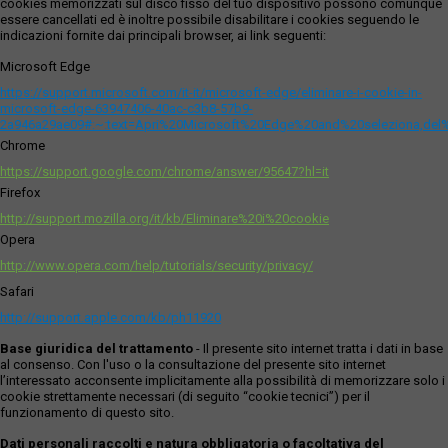
cookies memorizzati sul disco fisso del tuo dispositivo possono comunque
essere cancellati ed è inoltre possibile disabilitare i cookies seguendo le
indicazioni fornite dai principali browser, ai link seguenti:
Microsoft Edge
https://support.microsoft.com/it-it/microsoft-edge/eliminare-i-cookie-in-
microsoft-edge-63947406-40ac-c3b8-57b9-
2a946a29ae09#:~:text=Apri%20Microsoft%20Edge%20and%20seleziona,del
Chrome
https://support.google.com/chrome/answer/95647?hl=it
Firefox
http://support.mozilla.org/it/kb/Eliminare%20i%20cookie
Opera
http://www.opera.com/help/tutorials/security/privacy/
Safari
http://support.apple.com/kb/ph11920
Base giuridica del trattamento
- Il presente sito internet tratta i dati in base
al consenso. Con l'uso o la consultazione del presente sito internet
l’interessato acconsente implicitamente alla possibilità di memorizzare solo i
cookie strettamente necessari (di seguito “cookie tecnici”) per il
funzionamento di questo sito.
Dati personali raccolti e natura obbligatoria o facoltativa del