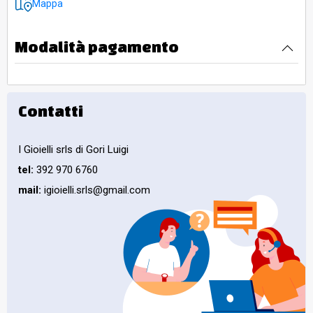
Mappa
Modalità pagamento
Contatti
I Gioielli srls di Gori Luigi
tel:
392 970 6760
mail:
igioielli.srls@gmail.com