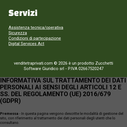
Servizi
Assistenza tecnica/operativa
Sicurezza
Condizioni di partecipazione
Digital Services Act
venditetraprivati.com © 2026 è un prodotto Zucchetti
Software Giuridico srl
-
P.IVA 02667520247
INFORMATIVA SUL TRATTAMENTO DEI DATI
PERSONALI AI SENSI DEGLI ARTICOLI 12 E
SS. DEL REGOLAMENTO (UE) 2016/679
(GDPR)
Premessa
- In questa pagina vengono descritte le modalità di gestione del
sito, con riferimento al trattamento dei dati personali degli utenti che lo
consultano.