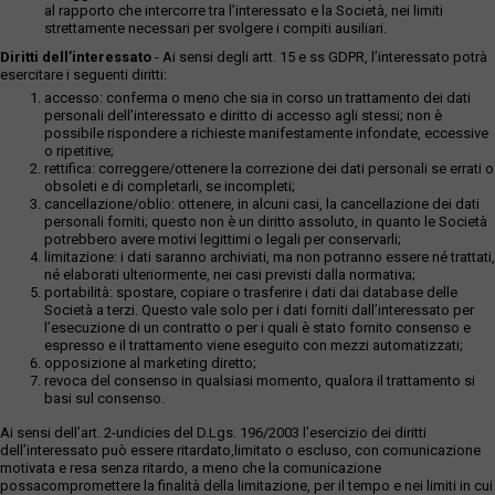
al rapporto che intercorre tra l’interessato e la Società, nei limiti
strettamente necessari per svolgere i compiti ausiliari.
Diritti dell’interessato
- Ai sensi degli artt. 15 e ss GDPR, l’interessato potrà
esercitare i seguenti diritti:
accesso: conferma o meno che sia in corso un trattamento dei dati
personali dell’interessato e diritto di accesso agli stessi; non è
possibile rispondere a richieste manifestamente infondate, eccessive
o ripetitive;
rettifica: correggere/ottenere la correzione dei dati personali se errati o
obsoleti e di completarli, se incompleti;
cancellazione/oblio: ottenere, in alcuni casi, la cancellazione dei dati
personali forniti; questo non è un diritto assoluto, in quanto le Società
potrebbero avere motivi legittimi o legali per conservarli;
limitazione: i dati saranno archiviati, ma non potranno essere né trattati,
né elaborati ulteriormente, nei casi previsti dalla normativa;
portabilità: spostare, copiare o trasferire i dati dai database delle
Società a terzi. Questo vale solo per i dati forniti dall’interessato per
l’esecuzione di un contratto o per i quali è stato fornito consenso e
espresso e il trattamento viene eseguito con mezzi automatizzati;
opposizione al marketing diretto;
revoca del consenso in qualsiasi momento, qualora il trattamento si
basi sul consenso.
Ai sensi dell’art. 2-undicies del D.Lgs. 196/2003 l’esercizio dei diritti
dell’interessato può essere ritardato,limitato o escluso, con comunicazione
motivata e resa senza ritardo, a meno che la comunicazione
possacompromettere la finalità della limitazione, per il tempo e nei limiti in cui