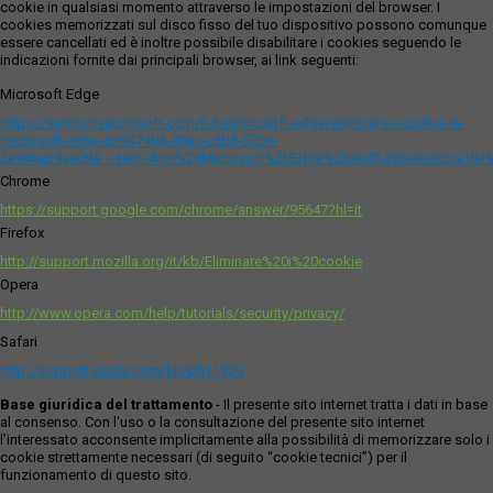
cookie in qualsiasi momento attraverso le impostazioni del browser. I
cookies memorizzati sul disco fisso del tuo dispositivo possono comunque
essere cancellati ed è inoltre possibile disabilitare i cookies seguendo le
indicazioni fornite dai principali browser, ai link seguenti:
Microsoft Edge
https://support.microsoft.com/it-it/microsoft-edge/eliminare-i-cookie-in-
microsoft-edge-63947406-40ac-c3b8-57b9-
2a946a29ae09#:~:text=Apri%20Microsoft%20Edge%20and%20seleziona,del
Chrome
https://support.google.com/chrome/answer/95647?hl=it
Firefox
http://support.mozilla.org/it/kb/Eliminare%20i%20cookie
Opera
http://www.opera.com/help/tutorials/security/privacy/
Safari
http://support.apple.com/kb/ph11920
Base giuridica del trattamento
- Il presente sito internet tratta i dati in base
al consenso. Con l'uso o la consultazione del presente sito internet
l’interessato acconsente implicitamente alla possibilità di memorizzare solo i
cookie strettamente necessari (di seguito “cookie tecnici”) per il
funzionamento di questo sito.