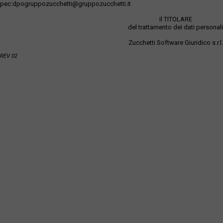
pec:dpogruppozucchetti@gruppozucchetti.it
Il TITOLARE
del trattamento dei dati personali
Zucchetti Software Giuridico s.r.l.
REV 02