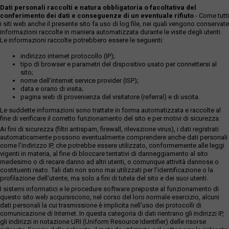
Dati personali raccolti e natura obbligatoria o facoltativa del
conferimento dei dati e conseguenze di un eventuale rifiuto
- Come tutti
i siti web anche il presente sito fa uso di log file, nei quali vengono conservate
informazioni raccolte in maniera automatizzata durante le visite degli utenti.
Le informazioni raccolte potrebbero essere le seguenti:
indirizzo internet protocollo (IP);
tipo di browser e parametri del dispositivo usato per connettersi al
sito;
nome dell'internet service provider (ISP);
data e orario di visita;
pagina web di provenienza del visitatore (referral) e di uscita.
Le suddette informazioni sono trattate in forma automatizzata e raccolte al
fine di verificare il corretto funzionamento del sito e per motivi di sicurezza.
Ai fini di sicurezza (filtri antispam, firewall, rilevazione virus), i dati registrati
automaticamente possono eventualmente comprendere anche dati personali
come l'indirizzo IP, che potrebbe essere utilizzato, conformemente alle leggi
vigenti in materia, al fine di bloccare tentativi di danneggiamento al sito
medesimo o di recare danno ad altri utenti, o comunque attività dannose o
costituenti reato. Tali dati non sono mai utilizzati per l'identificazione o la
profilazione dell'utente, ma solo a fini di tutela del sito e dei suoi utenti.
I sistemi informatici e le procedure software preposte al funzionamento di
questo sito web acquisiscono, nel corso del loro normale esercizio, alcuni
dati personali la cui trasmissione è implicita nell'uso dei protocolli di
comunicazione di Internet. In questa categoria di dati rientrano gli indirizzi IP,
gli indirizzi in notazione URI (Uniform Resource Identifier) delle risorse