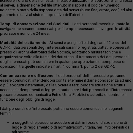
richieste, l'orario della richiesta, il metodo utilizzato nel sottoporre la richiesta
al server, la dimensione del file ottenuto in risposta, il codice numerico
ndicante lo stato della risposta data dal server (buon fine, errore, ecc.) ed altri
parametri relativi al sistema operativo dell'utente.
Tempi di conservazione dei Suoi dati
- I dati personali raccolti durante la
navigazione saranno conservati per il tempo necessario a svolgere le attività
precisate e non oltre 24 mesi.
Modalità del trattamento
- Ai sensi e per gli effetti degli artt. 12 e ss. del
GDPR, i dati personali degli interessati saranno registrati, trattati e conservati
presso gli archivi elettronici delle Società, adottando misure tecniche e
organizzative volte alla tutela dei dati stessi. Il trattamento dei dati personali
degli interessati può consistere in qualunque operazione o complesso di
operazioni tra quelle indicate all' art. 4, comma 1, punto 2 del GDPR.
Comunicazione e diffusione
- I dati personali dell’interessato potranno
essere comunicati,intendendosi con tale termine il darne conoscenza ad uno
o più soggetti determinati, dalla Società a terzi perdare attuazione a tutti i
necessari adempimenti di legge. In particolare i dati personali dell’interessato
potranno essere comunicati a Enti o Uffici Pubblici o autorità di controllo in
funzione degli obblighi di legge.
I dati personali dell’interessato potranno essere comunicati nei seguenti
termini:
a soggetti che possono accedere ai dati in forza di disposizione di
legge, di regolamento o di normativacomunitaria, nei limiti previsti da
tali norme;