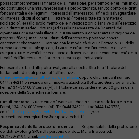
possacompromettere la finalità della limitazione, per il tempo e nei limiti in cui
ciò costituisca una misuranecessaria e proporzionata, tenuto conto dei diritti
fondamentali e dei legittimi interessi dell’interessato, alfine di salvaguardare
gli interessi di cui al comma 1, lettere a) (interessi tutelati in materia di
riciclaggio), e) (allo svolgimento delle investigazioni difensive o all’esercizio
di un diritto in sedegiudiziaria)ed f) (alla riservatezza dell’identità del
dipendente che segnala illeciti di cui sia venuto a conoscenza in ragione del
proprio ufficio). In tali casi, i diritti dell’interessato possono essere
esercitatianche tramite il Garante con le modalità di cui all’articolo 160 dello
stesso Decreto. In tale ipotesi, il Garante informerà l’interessato di aver
eseguito tutte le verifiche necessarie o di aver svolto un riesamenonché della
facoltà dell’interessato di proporre ricorso giurisdizionale.
Per esercitare tali diritti potrà rivolgersi alla nostra Struttura "Titolare del
trattamento dei dati personali" all'indirizzo
ufficio.privacy@zucchettisofwaregiuridico.it
oppure chiamando il numero
0444. 346211 o inviando una missiva a Zucchetti Software Giuridico srl via E.
Fermi,134 - 36100 Vicenza (VI). Il Titolare Le risponderà entro 30 giorni dalla
ricezione della Sua richiesta formale.
Dati di contatto
- Zucchetti Software Giuridico s.r.l., con sede legale in via E.
Fermi, 134 - 36100 Vicenza (VI); Tel 0444.346211 - fax 0444.1429728;
email:
ufficio.privacy@zucchettisoftwaregiuridico.it
,pec:
zucchettisoftwaregiuridico@gruppozucchetti.it
Responsabile della protezione dei dati
- Il Responsabile della protezione
dei dati ZHolding SPA nella persona del dott. Mario Brocca, tel.
0371/5943191, email:
dpo@zucchetti.it
,