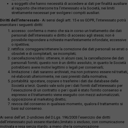
a soggetti che hanno necessità di accedere ai dati per finalità ausiliare
al rapporto che intercorre tra l’interessato e la Società, nei limiti
strettamente necessari per svolgere i compiti ausiliari.
Diritti dell’interessato
- Ai sensi degli artt. 15 e ss GDPR, l’interessato potrà
esercitare i seguenti diritti:
accesso: conferma o meno che sia in corso un trattamento dei dati
personali dell’interessato e diritto di accesso agli stessi; non è
possibile rispondere a richieste manifestamente infondate, eccessive
o ripetitive;
rettifica: correggere/ottenere la correzione dei dati personali se errati o
obsoleti e di completarli, se incompleti;
cancellazione/oblio: ottenere, in alcuni casi, la cancellazione dei dati
personali forniti; questo non è un diritto assoluto, in quanto le Società
potrebbero avere motivi legittimi o legali per conservarli;
limitazione: i dati saranno archiviati, ma non potranno essere né trattati,
né elaborati ulteriormente, nei casi previsti dalla normativa;
portabilità: spostare, copiare o trasferire i dati dai database delle
Società a terzi. Questo vale solo per i dati forniti dall’interessato per
l’esecuzione di un contratto o per i quali è stato fornito consenso e
espresso e il trattamento viene eseguito con mezzi automatizzati;
opposizione al marketing diretto;
revoca del consenso in qualsiasi momento, qualora il trattamento si
basi sul consenso.
Ai sensi dell’art. 2-undicies del D.Lgs. 196/2003 l’esercizio dei diritti
dell’interessato può essere ritardato,limitato o escluso, con comunicazione
motivata e resa senza ritardo, a meno che la comunicazione