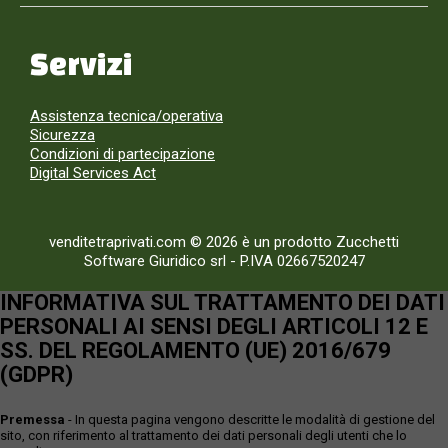
Servizi
Assistenza tecnica/operativa
Sicurezza
Condizioni di partecipazione
Digital Services Act
venditetraprivati.com © 2026 è un prodotto Zucchetti
Software Giuridico srl
-
P.IVA 02667520247
INFORMATIVA SUL TRATTAMENTO DEI DATI
PERSONALI AI SENSI DEGLI ARTICOLI 12 E
SS. DEL REGOLAMENTO (UE) 2016/679
(GDPR)
Premessa
- In questa pagina vengono descritte le modalità di gestione del
sito, con riferimento al trattamento dei dati personali degli utenti che lo