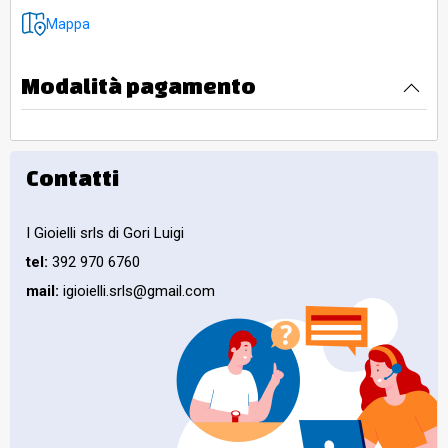
Mappa
Modalità pagamento
Contatti
I Gioielli srls di Gori Luigi
tel:
392 970 6760
mail:
igioielli.srls@gmail.com