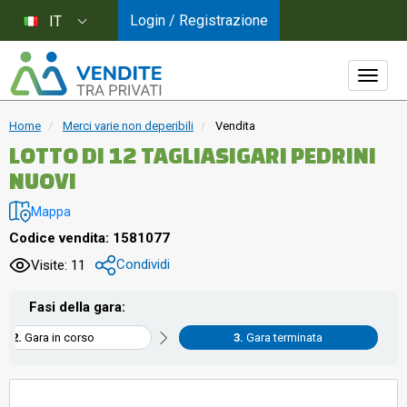
Login / Registrazione
IT
Home
Merci varie non deperibili
Vendita
LOTTO DI 12 TAGLIASIGARI PEDRINI
NUOVI
Mappa
Codice vendita: 1581077
Condividi
Visite: 11
Fasi della gara:
Gara in corso
Gara terminata