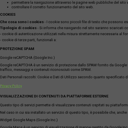
permettere la navigazione attraverso le pagine web pubbliche del sito
controllare il corretto funzionamento del sito web.
COOKIES
Che cosa sono i cookies
- I cookie sono piccoli file di testo che possono esse
Tipologie di cookies
- Si informa che navigando nel sito saranno scaricati coo
- cookie di autenticazione utilizzati nella misura strettamente necessaria al for
- cookie di terze parti, funzionali a:
PROTEZIONE SPAM
Google reCAPTCHA (Google Inc.)
Google reCAPTCHA è un servizio di protezione dallo SPAM fornito da Google Inc. Q
traffico, messaggi e contenuti riconosciuti come SPAM.
Dati Personali raccolti: Cookie e Dati di Utilizzo secondo quanto specificato da
Privacy Policy
VISUALIZZAZIONE DI CONTENUTI DA PIATTAFORME ESTERNE
Questo tipo di servizi permette di visualizzare contenuti ospitati su piattafor
Nel caso in cui sia installato un servizio di questo tipo, è possibile che, anche ne
Widget Google Maps (Google Inc.)
Google Maps è un servizio di visualizzazione di mappe gestito da Google Inc. c