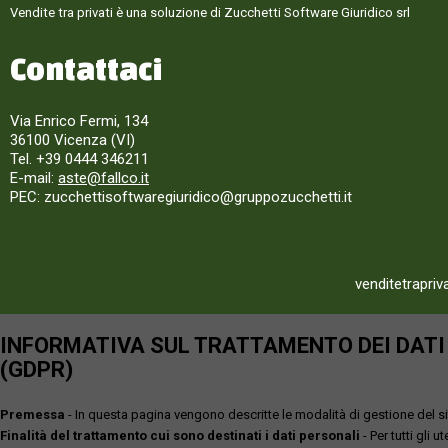
Vendite tra privati è una soluzione di Zucchetti Software Giuridico srl
Contattaci
Via Enrico Fermi, 134
36100 Vicenza (VI)
Tel. +39 0444 346211
E-mail:
aste@fallco.it
PEC: zucchettisoftwaregiuridico@gruppozucchetti.it
venditetrapriv
INFORMATIVA SUL TRATTAMENTO DEI DATI P
(GDPR)
Premessa
- In questa pagina vengono descritte le modalità di gestione del sit
Finalità del trattamento cui sono destinati i dati personali
- Per tutti gli 