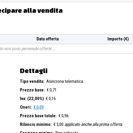
ecipare alla vendita
Data offerta
Importo (€)
o non sono pervenute offerte
Dettagli
Tipo vendita:
Asincrona telematica
Prezzo base:
€ 0,71
Iva: (22,00%)
€ 0,16
Oneri:
€ 0,09
Prezzo base totale:
€ 0,96
Rilancio minimo:
€ 3,00
applicato anche alla prima offerta