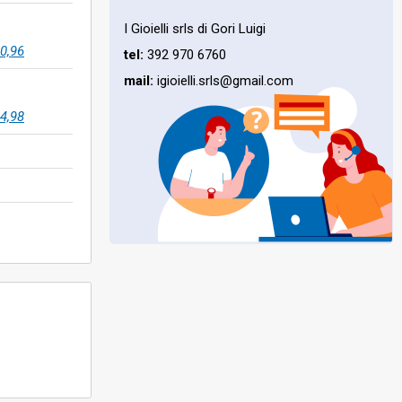
I Gioielli srls di Gori Luigi
0,96
tel:
392 970 6760
mail:
igioielli.srls@gmail.com
4,98