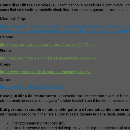
Come disabilitare i cookies
- Gli utenti hanno la possibilità di rimuovere 
cancellati ed è inoltre possibile disabilitare i cookies seguendo le indicazioni f
Microsoft Edge
https://support.microsoft.com/it-it/microsoft-edge/eliminare-i-cookie-in-m
2a946a29ae09#:~:text=Apri%20Microsoft%20Edge%20and%20seleziona,del
Chrome
https://support.google.com/chrome/answer/95647?hl=it
Firefox
http://support.mozilla.org/it/kb/Eliminare%20i%20cookie
Opera
http://www.opera.com/help/tutorials/security/privacy/
Safari
http://support.apple.com/kb/ph11920
Base giuridica del trattamento
- Il presente sito internet tratta i dati in b
strettamente necessari (di seguito “cookie tecnici”) per il funzionamento di qu
Dati personali raccolti e natura obbligatoria o facoltativa del conferi
informazioni raccolte in maniera automatizzata durante le visite degli utenti. 
indirizzo internet protocollo (IP);
tipo di browser e parametri del dispositivo usato per connettersi al sito