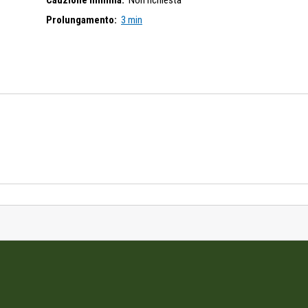
Cauzione minima:
Non richiesta
Prolungamento:
3 min