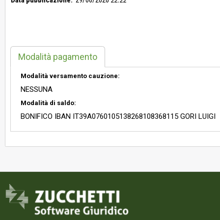
Data pubblicazione:
29/06/2026
22:22
Modalità pagamento
Modalità versamento cauzione:
NESSUNA
Modalità di saldo:
BONIFICO IBAN IT39A0760105138268108368115 GORI LUIGI