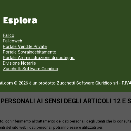
Esplora
Fallco
Fallcoweb
Portale Vendite Private
Portale Sovraindebitamento
Portale Amministrazione di sostegno
Divisione Notarile
Zucchetti Software Giuridico
ati.com © 2026 è un prodotto Zucchetti Software Giuridico srl
-
P.IV
ERSONALI AI SENSI DEGLI ARTICOLI 12 E 
o, con riferimento al trattamento dei dati personali degli utenti che lo consult
utenti del sito web i dati personali potranno essere utilizzati per: