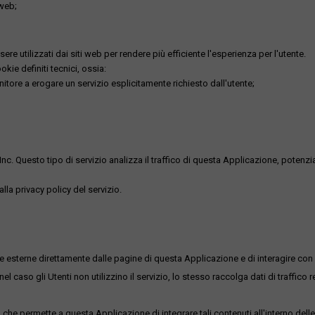
 web;
re utilizzati dai siti web per rendere più efficiente l'esperienza per l'utente.
kie definiti tecnici, ossia:
nitore a erogare un servizio esplicitamente richiesto dall'utente;
uesto tipo di servizio analizza il traffico di questa Applicazione, potenzialmen
lla privacy policy del servizio.
me esterne direttamente dalle pagine di questa Applicazione e di interagire con 
l caso gli Utenti non utilizzino il servizio, lo stesso raccolga dati di traffico rel
he permette a questa Applicazione di integrare tali contenuti all'interno delle