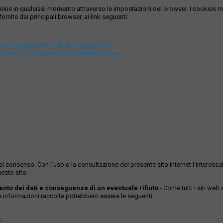
i cookie in qualsiasi momento attraverso le impostazioni del browser. I cooki
ornite dai principali browser, ai link seguenti:
icrosoft-edge-63947406-40ac-c3b8-57b9-
%20sito%2C%20quindi%20Cancella%20ora.
ase al consenso. Con l'uso o la consultazione del presente sito internet l’inter
esto sito.
mento dei dati e conseguenze di un eventuale rifiuto
- Come tutti i siti web
Le informazioni raccolte potrebbero essere le seguenti:
;