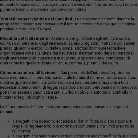
ndicante lo stato della risposta data dal server (buon fine, errore, ecc.) ed altri
parametri relativi al sistema operativo dell'utente.
Tempi di conservazione dei Suoi dati
- I dati personali raccolti durante la
navigazione saranno conservati per il tempo necessario a svolgere le attività
precisate e non oltre 24 mesi.
Modalità del trattamento
- Ai sensi e per gli effetti degli artt. 12 e ss. del
GDPR, i dati personali degli interessati saranno registrati, trattati e conservati
presso gli archivi elettronici delle Società, adottando misure tecniche e
organizzative volte alla tutela dei dati stessi. Il trattamento dei dati personali
degli interessati può consistere in qualunque operazione o complesso di
operazioni tra quelle indicate all' art. 4, comma 1, punto 2 del GDPR.
Comunicazione e diffusione
- I dati personali dell’interessato potranno
essere comunicati,intendendosi con tale termine il darne conoscenza ad uno
o più soggetti determinati, dalla Società a terzi perdare attuazione a tutti i
necessari adempimenti di legge. In particolare i dati personali dell’interessato
potranno essere comunicati a Enti o Uffici Pubblici o autorità di controllo in
funzione degli obblighi di legge.
I dati personali dell’interessato potranno essere comunicati nei seguenti
termini:
a soggetti che possono accedere ai dati in forza di disposizione di
legge, di regolamento o di normativacomunitaria, nei limiti previsti da
tali norme;
a soggetti che hanno necessità di accedere ai dati per finalità ausiliare