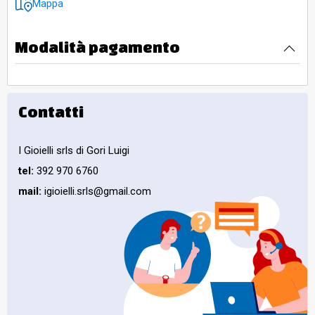
Mappa
Modalità pagamento
Contatti
I Gioielli srls di Gori Luigi
tel:
392 970 6760
mail:
igioielli.srls@gmail.com