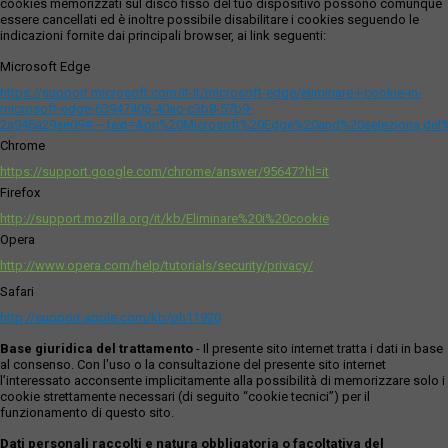
cookies memorizzati sul disco fisso del tuo dispositivo possono comunque
essere cancellati ed è inoltre possibile disabilitare i cookies seguendo le
indicazioni fornite dai principali browser, ai link seguenti:
Microsoft Edge
https://support.microsoft.com/it-it/microsoft-edge/eliminare-i-cookie-in-
microsoft-edge-63947406-40ac-c3b8-57b9-
2a946a29ae09#:~:text=Apri%20Microsoft%20Edge%20and%20seleziona,del
Chrome
https://support.google.com/chrome/answer/95647?hl=it
Firefox
http://support.mozilla.org/it/kb/Eliminare%20i%20cookie
Opera
http://www.opera.com/help/tutorials/security/privacy/
Safari
http://support.apple.com/kb/ph11920
Base giuridica del trattamento
- Il presente sito internet tratta i dati in base
al consenso. Con l'uso o la consultazione del presente sito internet
l’interessato acconsente implicitamente alla possibilità di memorizzare solo i
cookie strettamente necessari (di seguito “cookie tecnici”) per il
funzionamento di questo sito.
Dati personali raccolti e natura obbligatoria o facoltativa del