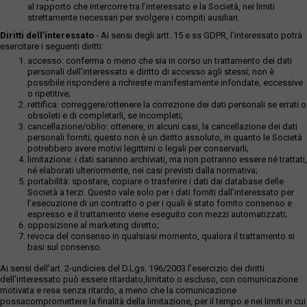
al rapporto che intercorre tra l’interessato e la Società, nei limiti
strettamente necessari per svolgere i compiti ausiliari.
Diritti dell’interessato
- Ai sensi degli artt. 15 e ss GDPR, l’interessato potrà
esercitare i seguenti diritti:
accesso: conferma o meno che sia in corso un trattamento dei dati
personali dell’interessato e diritto di accesso agli stessi; non è
possibile rispondere a richieste manifestamente infondate, eccessive
o ripetitive;
rettifica: correggere/ottenere la correzione dei dati personali se errati o
obsoleti e di completarli, se incompleti;
cancellazione/oblio: ottenere, in alcuni casi, la cancellazione dei dati
personali forniti; questo non è un diritto assoluto, in quanto le Società
potrebbero avere motivi legittimi o legali per conservarli;
limitazione: i dati saranno archiviati, ma non potranno essere né trattati,
né elaborati ulteriormente, nei casi previsti dalla normativa;
portabilità: spostare, copiare o trasferire i dati dai database delle
Società a terzi. Questo vale solo per i dati forniti dall’interessato per
l’esecuzione di un contratto o per i quali è stato fornito consenso e
espresso e il trattamento viene eseguito con mezzi automatizzati;
opposizione al marketing diretto;
revoca del consenso in qualsiasi momento, qualora il trattamento si
basi sul consenso.
Ai sensi dell’art. 2-undicies del D.Lgs. 196/2003 l’esercizio dei diritti
dell’interessato può essere ritardato,limitato o escluso, con comunicazione
motivata e resa senza ritardo, a meno che la comunicazione
possacompromettere la finalità della limitazione, per il tempo e nei limiti in cui