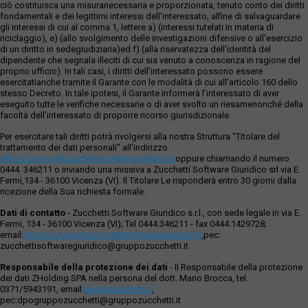
ciò costituisca una misuranecessaria e proporzionata, tenuto conto dei diritti
fondamentali e dei legittimi interessi dell’interessato, alfine di salvaguardare
gli interessi di cui al comma 1, lettere a) (interessi tutelati in materia di
riciclaggio), e) (allo svolgimento delle investigazioni difensive o all’esercizio
di un diritto in sedegiudiziaria)ed f) (alla riservatezza dell’identità del
dipendente che segnala illeciti di cui sia venuto a conoscenza in ragione del
proprio ufficio). In tali casi, i diritti dell’interessato possono essere
esercitatianche tramite il Garante con le modalità di cui all’articolo 160 dello
stesso Decreto. In tale ipotesi, il Garante informerà l’interessato di aver
eseguito tutte le verifiche necessarie o di aver svolto un riesamenonché della
facoltà dell’interessato di proporre ricorso giurisdizionale.
Per esercitare tali diritti potrà rivolgersi alla nostra Struttura "Titolare del
trattamento dei dati personali" all'indirizzo
ufficio.privacy@zucchettisofwaregiuridico.it
oppure chiamando il numero
0444. 346211 o inviando una missiva a Zucchetti Software Giuridico srl via E.
Fermi,134 - 36100 Vicenza (VI). Il Titolare Le risponderà entro 30 giorni dalla
ricezione della Sua richiesta formale.
Dati di contatto
- Zucchetti Software Giuridico s.r.l., con sede legale in via E.
Fermi, 134 - 36100 Vicenza (VI); Tel 0444.346211 - fax 0444.1429728;
email:
ufficio.privacy@zucchettisoftwaregiuridico.it
,pec:
zucchettisoftwaregiuridico@gruppozucchetti.it
Responsabile della protezione dei dati
- Il Responsabile della protezione
dei dati ZHolding SPA nella persona del dott. Mario Brocca, tel.
0371/5943191, email:
dpo@zucchetti.it
,
pec:dpogruppozucchetti@gruppozucchetti.it