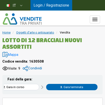
Login / Registrazione
IT
Home
Oggetti d'arte o antiquariato
Vendita
LOTTO DI 12 BRACCIALI NUOVI
ASSORTITI
Mappa
Codice vendita: 1630508
Condividi
Visite: 9
Fasi della gara:
Gara in corso
Gara terminata