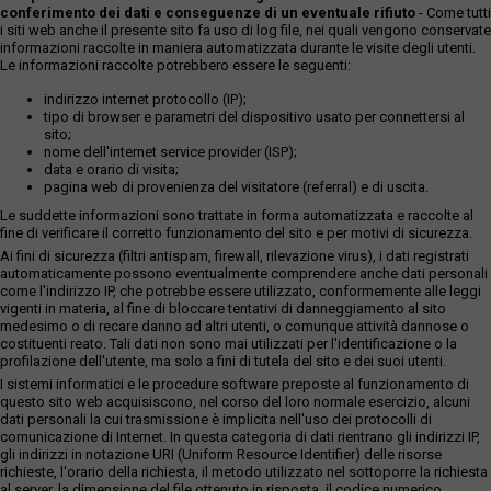
conferimento dei dati e conseguenze di un eventuale rifiuto
- Come tutti
i siti web anche il presente sito fa uso di log file, nei quali vengono conservate
informazioni raccolte in maniera automatizzata durante le visite degli utenti.
Le informazioni raccolte potrebbero essere le seguenti:
indirizzo internet protocollo (IP);
tipo di browser e parametri del dispositivo usato per connettersi al
sito;
nome dell'internet service provider (ISP);
data e orario di visita;
pagina web di provenienza del visitatore (referral) e di uscita.
Le suddette informazioni sono trattate in forma automatizzata e raccolte al
fine di verificare il corretto funzionamento del sito e per motivi di sicurezza.
Ai fini di sicurezza (filtri antispam, firewall, rilevazione virus), i dati registrati
automaticamente possono eventualmente comprendere anche dati personali
come l'indirizzo IP, che potrebbe essere utilizzato, conformemente alle leggi
vigenti in materia, al fine di bloccare tentativi di danneggiamento al sito
medesimo o di recare danno ad altri utenti, o comunque attività dannose o
costituenti reato. Tali dati non sono mai utilizzati per l'identificazione o la
profilazione dell'utente, ma solo a fini di tutela del sito e dei suoi utenti.
I sistemi informatici e le procedure software preposte al funzionamento di
questo sito web acquisiscono, nel corso del loro normale esercizio, alcuni
dati personali la cui trasmissione è implicita nell'uso dei protocolli di
comunicazione di Internet. In questa categoria di dati rientrano gli indirizzi IP,
gli indirizzi in notazione URI (Uniform Resource Identifier) delle risorse
richieste, l'orario della richiesta, il metodo utilizzato nel sottoporre la richiesta
al server, la dimensione del file ottenuto in risposta, il codice numerico