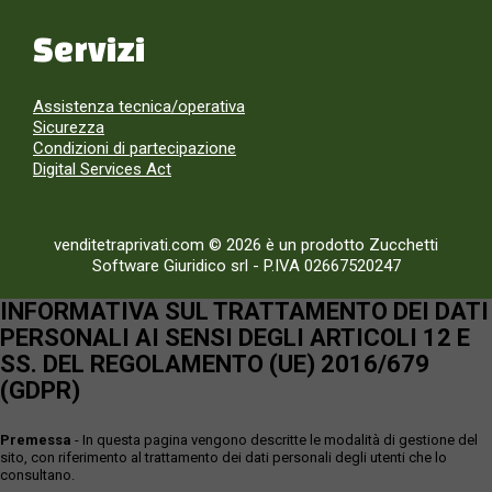
Servizi
Assistenza tecnica/operativa
Sicurezza
Condizioni di partecipazione
Digital Services Act
venditetraprivati.com © 2026 è un prodotto Zucchetti
Software Giuridico srl
-
P.IVA 02667520247
INFORMATIVA SUL TRATTAMENTO DEI DATI
PERSONALI AI SENSI DEGLI ARTICOLI 12 E
SS. DEL REGOLAMENTO (UE) 2016/679
(GDPR)
Premessa
- In questa pagina vengono descritte le modalità di gestione del
sito, con riferimento al trattamento dei dati personali degli utenti che lo
consultano.