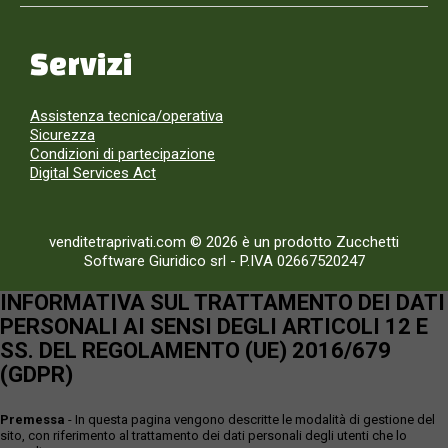
Servizi
Assistenza tecnica/operativa
Sicurezza
Condizioni di partecipazione
Digital Services Act
venditetraprivati.com © 2026 è un prodotto Zucchetti
Software Giuridico srl
-
P.IVA 02667520247
INFORMATIVA SUL TRATTAMENTO DEI DATI
PERSONALI AI SENSI DEGLI ARTICOLI 12 E
SS. DEL REGOLAMENTO (UE) 2016/679
(GDPR)
Premessa
- In questa pagina vengono descritte le modalità di gestione del
sito, con riferimento al trattamento dei dati personali degli utenti che lo