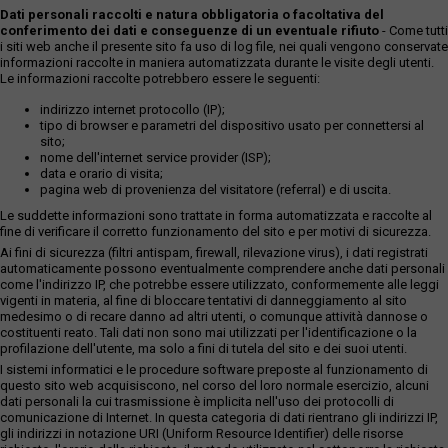
Dati personali raccolti e natura obbligatoria o facoltativa del
conferimento dei dati e conseguenze di un eventuale rifiuto
- Come tutti
i siti web anche il presente sito fa uso di log file, nei quali vengono conservate
informazioni raccolte in maniera automatizzata durante le visite degli utenti.
Le informazioni raccolte potrebbero essere le seguenti:
indirizzo internet protocollo (IP);
tipo di browser e parametri del dispositivo usato per connettersi al
sito;
nome dell'internet service provider (ISP);
data e orario di visita;
pagina web di provenienza del visitatore (referral) e di uscita.
Le suddette informazioni sono trattate in forma automatizzata e raccolte al
fine di verificare il corretto funzionamento del sito e per motivi di sicurezza.
Ai fini di sicurezza (filtri antispam, firewall, rilevazione virus), i dati registrati
automaticamente possono eventualmente comprendere anche dati personali
come l'indirizzo IP, che potrebbe essere utilizzato, conformemente alle leggi
vigenti in materia, al fine di bloccare tentativi di danneggiamento al sito
medesimo o di recare danno ad altri utenti, o comunque attività dannose o
costituenti reato. Tali dati non sono mai utilizzati per l'identificazione o la
profilazione dell'utente, ma solo a fini di tutela del sito e dei suoi utenti.
I sistemi informatici e le procedure software preposte al funzionamento di
questo sito web acquisiscono, nel corso del loro normale esercizio, alcuni
dati personali la cui trasmissione è implicita nell'uso dei protocolli di
comunicazione di Internet. In questa categoria di dati rientrano gli indirizzi IP,
gli indirizzi in notazione URI (Uniform Resource Identifier) delle risorse