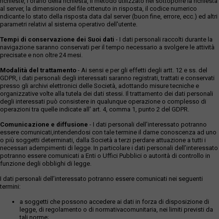
richieste, l'orario della richiesta, il metodo utilizzato nel sottoporre la richiesta
al server, la dimensione del file ottenuto in risposta, il codice numerico
ndicante lo stato della risposta data dal server (buon fine, errore, ecc.) ed altri
parametri relativi al sistema operativo dell'utente.
Tempi di conservazione dei Suoi dati
- I dati personali raccolti durante la
navigazione saranno conservati per il tempo necessario a svolgere le attività
precisate e non oltre 24 mesi.
Modalità del trattamento
- Ai sensi e per gli effetti degli artt. 12 e ss. del
GDPR, i dati personali degli interessati saranno registrati, trattati e conservati
presso gli archivi elettronici delle Società, adottando misure tecniche e
organizzative volte alla tutela dei dati stessi. Il trattamento dei dati personali
degli interessati può consistere in qualunque operazione o complesso di
operazioni tra quelle indicate all' art. 4, comma 1, punto 2 del GDPR.
Comunicazione e diffusione
- I dati personali dell’interessato potranno
essere comunicati,intendendosi con tale termine il darne conoscenza ad uno
o più soggetti determinati, dalla Società a terzi perdare attuazione a tutti i
necessari adempimenti di legge. In particolare i dati personali dell’interessato
potranno essere comunicati a Enti o Uffici Pubblici o autorità di controllo in
funzione degli obblighi di legge.
I dati personali dell’interessato potranno essere comunicati nei seguenti
termini:
a soggetti che possono accedere ai dati in forza di disposizione di
legge, di regolamento o di normativacomunitaria, nei limiti previsti da
tali norme;