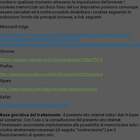
cookie in qualsiasi momento attraverso le impostazioni del browser. I
cookies memorizzati sul disco fisso del tuo dispositivo possono comunque
essere cancellati ed è inoltre possibile disabilitare i cookies seguendo le
indicazioni fornite dai principali browser, ai link seguenti:
Microsoft Edge
https://support.microsoft.com/it-it/microsoft-edge/eliminare-i-cookie-in-
microsoft-edge-63947406-40ac-c3b8-57b9-
2a946a29ae09#:~:text=Apri%20Microsoft%20Edge%20and%20seleziona,del
Chrome
https://support.google.com/chrome/answer/95647?hl=it
Firefox
http://support.mozilla.org/it/kb/Eliminare%20i%20cookie
Opera
http://www.opera.com/help/tutorials/security/privacy/
Safari
http://support.apple.com/kb/ph11920
Base giuridica del trattamento
- Il presente sito internet tratta i dati in base
al consenso. Con l'uso o la consultazione del presente sito internet
l’interessato acconsente implicitamente alla possibilità di memorizzare solo i
cookie strettamente necessari (di seguito “cookie tecnici”) per il
funzionamento di questo sito.