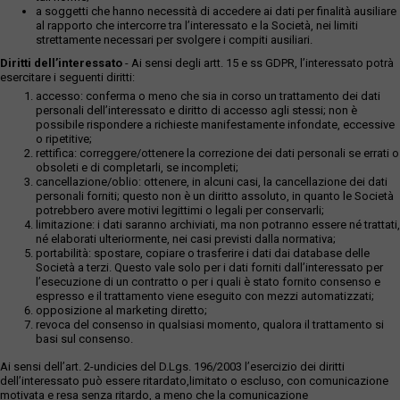
a soggetti che hanno necessità di accedere ai dati per finalità ausiliare
al rapporto che intercorre tra l’interessato e la Società, nei limiti
strettamente necessari per svolgere i compiti ausiliari.
Diritti dell’interessato
- Ai sensi degli artt. 15 e ss GDPR, l’interessato potrà
esercitare i seguenti diritti:
accesso: conferma o meno che sia in corso un trattamento dei dati
personali dell’interessato e diritto di accesso agli stessi; non è
possibile rispondere a richieste manifestamente infondate, eccessive
o ripetitive;
rettifica: correggere/ottenere la correzione dei dati personali se errati o
obsoleti e di completarli, se incompleti;
cancellazione/oblio: ottenere, in alcuni casi, la cancellazione dei dati
personali forniti; questo non è un diritto assoluto, in quanto le Società
potrebbero avere motivi legittimi o legali per conservarli;
limitazione: i dati saranno archiviati, ma non potranno essere né trattati,
né elaborati ulteriormente, nei casi previsti dalla normativa;
portabilità: spostare, copiare o trasferire i dati dai database delle
Società a terzi. Questo vale solo per i dati forniti dall’interessato per
l’esecuzione di un contratto o per i quali è stato fornito consenso e
espresso e il trattamento viene eseguito con mezzi automatizzati;
opposizione al marketing diretto;
revoca del consenso in qualsiasi momento, qualora il trattamento si
basi sul consenso.
Ai sensi dell’art. 2-undicies del D.Lgs. 196/2003 l’esercizio dei diritti
dell’interessato può essere ritardato,limitato o escluso, con comunicazione
motivata e resa senza ritardo, a meno che la comunicazione