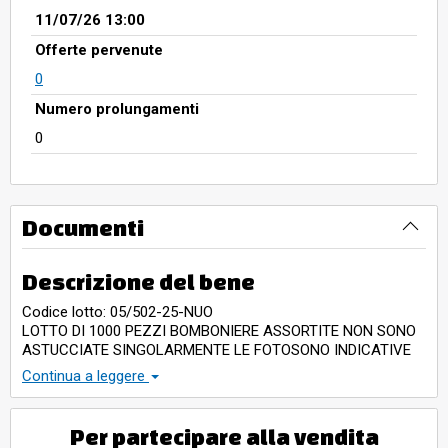
11/07/26 13:00
Offerte pervenute
0
Numero prolungamenti
0
Documenti
Descrizione del bene
Codice lotto: 05/502-25-NUO
LOTTO DI 1000 PEZZI BOMBONIERE ASSORTITE NON SONO
ASTUCCIATE SINGOLARMENTE LE FOTOSONO INDICATIVE
AVENDO PIU' LOTTI DISPONIBILI ,
Continua a leggere
LA MERCE E' GIA' MESSA SEPARATA NEI CARTONI CON LE
QUANTITA'
Per partecipare alla vendita