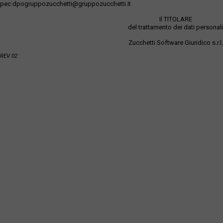
pec:dpogruppozucchetti@gruppozucchetti.it
Il TITOLARE
del trattamento dei dati personali
Zucchetti Software Giuridico s.r.l.
REV 02