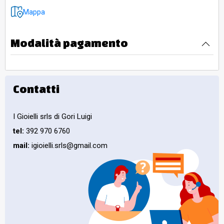
Mappa
Modalità pagamento
Contatti
I Gioielli srls di Gori Luigi
tel:
392 970 6760
mail:
igioielli.srls@gmail.com