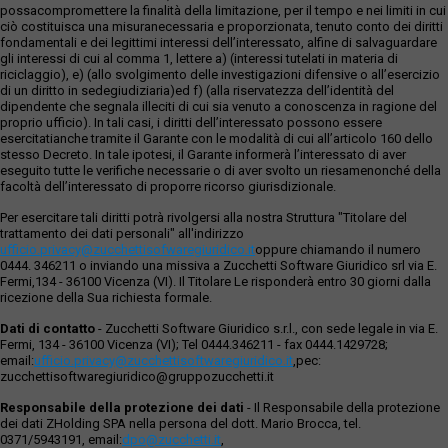
possacompromettere la finalità della limitazione, per il tempo e nei limiti in cui
ciò costituisca una misuranecessaria e proporzionata, tenuto conto dei diritti
fondamentali e dei legittimi interessi dell’interessato, alfine di salvaguardare
gli interessi di cui al comma 1, lettere a) (interessi tutelati in materia di
riciclaggio), e) (allo svolgimento delle investigazioni difensive o all’esercizio
di un diritto in sedegiudiziaria)ed f) (alla riservatezza dell’identità del
dipendente che segnala illeciti di cui sia venuto a conoscenza in ragione del
proprio ufficio). In tali casi, i diritti dell’interessato possono essere
esercitatianche tramite il Garante con le modalità di cui all’articolo 160 dello
stesso Decreto. In tale ipotesi, il Garante informerà l’interessato di aver
eseguito tutte le verifiche necessarie o di aver svolto un riesamenonché della
facoltà dell’interessato di proporre ricorso giurisdizionale.
Per esercitare tali diritti potrà rivolgersi alla nostra Struttura "Titolare del
trattamento dei dati personali" all'indirizzo
ufficio.privacy@zucchettisofwaregiuridico.it
oppure chiamando il numero
0444. 346211 o inviando una missiva a Zucchetti Software Giuridico srl via E.
Fermi,134 - 36100 Vicenza (VI). Il Titolare Le risponderà entro 30 giorni dalla
ricezione della Sua richiesta formale.
Dati di contatto
- Zucchetti Software Giuridico s.r.l., con sede legale in via E.
Fermi, 134 - 36100 Vicenza (VI); Tel 0444.346211 - fax 0444.1429728;
email:
ufficio.privacy@zucchettisoftwaregiuridico.it
,pec:
zucchettisoftwaregiuridico@gruppozucchetti.it
Responsabile della protezione dei dati
- Il Responsabile della protezione
dei dati ZHolding SPA nella persona del dott. Mario Brocca, tel.
0371/5943191, email:
dpo@zucchetti.it
,