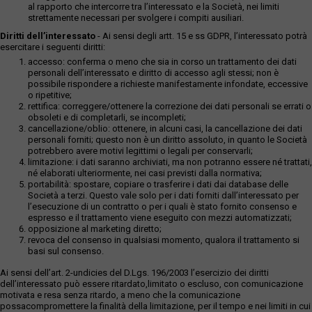
al rapporto che intercorre tra l’interessato e la Società, nei limiti
strettamente necessari per svolgere i compiti ausiliari.
Diritti dell’interessato
- Ai sensi degli artt. 15 e ss GDPR, l’interessato potrà
esercitare i seguenti diritti:
accesso: conferma o meno che sia in corso un trattamento dei dati
personali dell’interessato e diritto di accesso agli stessi; non è
possibile rispondere a richieste manifestamente infondate, eccessive
o ripetitive;
rettifica: correggere/ottenere la correzione dei dati personali se errati o
obsoleti e di completarli, se incompleti;
cancellazione/oblio: ottenere, in alcuni casi, la cancellazione dei dati
personali forniti; questo non è un diritto assoluto, in quanto le Società
potrebbero avere motivi legittimi o legali per conservarli;
limitazione: i dati saranno archiviati, ma non potranno essere né trattati,
né elaborati ulteriormente, nei casi previsti dalla normativa;
portabilità: spostare, copiare o trasferire i dati dai database delle
Società a terzi. Questo vale solo per i dati forniti dall’interessato per
l’esecuzione di un contratto o per i quali è stato fornito consenso e
espresso e il trattamento viene eseguito con mezzi automatizzati;
opposizione al marketing diretto;
revoca del consenso in qualsiasi momento, qualora il trattamento si
basi sul consenso.
Ai sensi dell’art. 2-undicies del D.Lgs. 196/2003 l’esercizio dei diritti
dell’interessato può essere ritardato,limitato o escluso, con comunicazione
motivata e resa senza ritardo, a meno che la comunicazione
possacompromettere la finalità della limitazione, per il tempo e nei limiti in cui