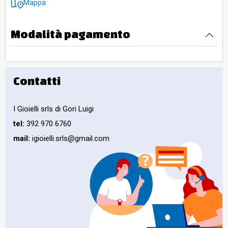
Mappa
Modalità pagamento
Contatti
I Gioielli srls di Gori Luigi
tel:
392 970 6760
mail:
igioielli.srls@gmail.com