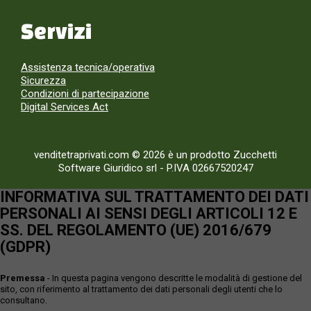
Servizi
Assistenza tecnica/operativa
Sicurezza
Condizioni di partecipazione
Digital Services Act
venditetraprivati.com © 2026 è un prodotto Zucchetti
Software Giuridico srl
-
P.IVA 02667520247
INFORMATIVA SUL TRATTAMENTO DEI DATI
PERSONALI AI SENSI DEGLI ARTICOLI 12 E
SS. DEL REGOLAMENTO (UE) 2016/679
(GDPR)
Premessa
- In questa pagina vengono descritte le modalità di gestione del
sito, con riferimento al trattamento dei dati personali degli utenti che lo
consultano.