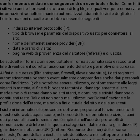
conferimento dei dati e conseguenze di un eventuale rifiuto
- Come tutti
i siti web anche il presente sito fa uso di log file, nei quali vengono conservate
informazioni raccolte in maniera automatizzata durante le visite degli utenti.
Le informazioni raccolte potrebbero essere le seguenti:
indirizzo internet protocollo (IP);
tipo di browser e parametri del dispositivo usato per connettersi al
sito;
nome dell'internet service provider (ISP);
data e orario di visita;
pagina web di provenienza del visitatore (referral) e di uscita.
Le suddette informazioni sono trattate in forma automatizzata e raccolte al
fine di verificare il corretto funzionamento del sito e per motivi di sicurezza.
Ai fini di sicurezza (filtri antispam, firewall, rilevazione virus), i dati registrati
automaticamente possono eventualmente comprendere anche dati personali
come l'indirizzo IP, che potrebbe essere utilizzato, conformemente alle leggi
vigenti in materia, al fine di bloccare tentativi di danneggiamento al sito
medesimo o di recare danno ad altri utenti, o comunque attività dannose o
costituenti reato. Tali dati non sono mai utilizzati per l'identificazione o la
profilazione dell'utente, ma solo a fini di tutela del sito e dei suoi utenti.
I sistemi informatici e le procedure software preposte al funzionamento di
questo sito web acquisiscono, nel corso del loro normale esercizio, alcuni
dati personali la cui trasmissione è implicita nell'uso dei protocolli di
comunicazione di Internet. In questa categoria di dati rientrano gli indirizzi IP,
gli indirizzi in notazione URI (Uniform Resource Identifier) delle risorse
richieste, l'orario della richiesta, il metodo utilizzato nel sottoporre la richiesta
al server, la dimensione del file ottenuto in risposta, il codice numerico