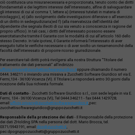
ciò costituisca una misuranecessaria e proporzionata, tenuto conto dei diritti
fondamentali e dei legittimi interessi dell’interessato, alfine di salvaguardare
gli interessi di cui al comma 1, lettere a) (interessi tutelati in materia di
riciclaggio), e) (allo svolgimento delle investigazioni difensive o all’esercizio
di un diritto in sedegiudiziaria)ed f) (alla riservatezza dell’identità del
dipendente che segnala illeciti di cui sia venuto a conoscenza in ragione del
proprio ufficio). In tali casi, i diritti dell’interessato possono essere
esercitatianche tramite il Garante con le modalità di cui all’articolo 160 dello
stesso Decreto. In tale ipotesi, il Garante informerà l’interessato di aver
eseguito tutte le verifiche necessarie o di aver svolto un riesamenonché della
facoltà dell’interessato di proporre ricorso giurisdizionale.
Per esercitare tali diritti potrà rivolgersi alla nostra Struttura "Titolare del
trattamento dei dati personali" all'indirizzo
ufficio.privacy@zucchettisofwaregiuridico.it
oppure chiamando il numero
0444. 346211 o inviando una missiva a Zucchetti Software Giuridico srl via E.
Fermi,134 - 36100 Vicenza (VI). Il Titolare Le risponderà entro 30 giorni dalla
ricezione della Sua richiesta formale.
Dati di contatto
- Zucchetti Software Giuridico s.r.l., con sede legale in via E.
Fermi, 134 - 36100 Vicenza (VI); Tel 0444.346211 - fax 0444.1429728;
email:
ufficio.privacy@zucchettisoftwaregiuridico.it
,pec:
zucchettisoftwaregiuridico@gruppozucchetti.it
Responsabile della protezione dei dati
- Il Responsabile della protezione
dei dati ZHolding SPA nella persona del dott. Mario Brocca, tel.
0371/5943191, email:
dpo@zucchetti.it
,
pec:dpogruppozucchetti@gruppozucchetti.it