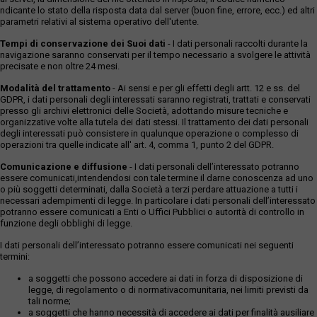
ndicante lo stato della risposta data dal server (buon fine, errore, ecc.) ed altri
parametri relativi al sistema operativo dell'utente.
Tempi di conservazione dei Suoi dati
- I dati personali raccolti durante la
navigazione saranno conservati per il tempo necessario a svolgere le attività
precisate e non oltre 24 mesi.
Modalità del trattamento
- Ai sensi e per gli effetti degli artt. 12 e ss. del
GDPR, i dati personali degli interessati saranno registrati, trattati e conservati
presso gli archivi elettronici delle Società, adottando misure tecniche e
organizzative volte alla tutela dei dati stessi. Il trattamento dei dati personali
degli interessati può consistere in qualunque operazione o complesso di
operazioni tra quelle indicate all' art. 4, comma 1, punto 2 del GDPR.
Comunicazione e diffusione
- I dati personali dell’interessato potranno
essere comunicati,intendendosi con tale termine il darne conoscenza ad uno
o più soggetti determinati, dalla Società a terzi perdare attuazione a tutti i
necessari adempimenti di legge. In particolare i dati personali dell’interessato
potranno essere comunicati a Enti o Uffici Pubblici o autorità di controllo in
funzione degli obblighi di legge.
I dati personali dell’interessato potranno essere comunicati nei seguenti
termini:
a soggetti che possono accedere ai dati in forza di disposizione di
legge, di regolamento o di normativacomunitaria, nei limiti previsti da
tali norme;
a soggetti che hanno necessità di accedere ai dati per finalità ausiliare