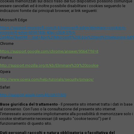
cookies memorizzati sul disco fisso del tuo dispositivo possono comunque
essere cancellati ed è inoltre possibile disabilitare i cookies seguendo le
indicazioni fornite dai principali browser, ai link seguenti:
Microsoft Edge
https://support.microsoft.com/it-it/microsoft-edge/eliminare-i-cookie-in-
microsoft-edge-63947406-40ac-c3b8-57b9-
2a946a29ae09#:~:text=Apri%20Microsoft%20Edge%20and%20seleziona,del
Chrome
https://support.google.com/chrome/answer/95647?hl=it
Firefox
http://support.mozilla.org/it/kb/Eliminare%20i%20cookie
Opera
http://www.opera.com/help/tutorials/security/privacy/
Safari
http://support.apple.com/kb/ph11920
Base giuridica del trattamento
- Il presente sito internet tratta i dati in base
al consenso. Con l'uso o la consultazione del presente sito internet
l’interessato acconsente implicitamente alla possibilità di memorizzare solo i
cookie strettamente necessari (di seguito “cookie tecnici”) per il
funzionamento di questo sito.
Dati personali raccolti e natura obbligatoria o facoltativa del