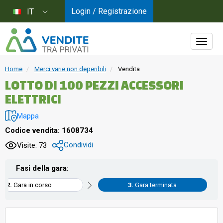
Login / Registrazione
IT
Home
Merci varie non deperibili
Vendita
LOTTO DI 100 PEZZI ACCESSORI
ELETTRICI
Mappa
Codice vendita: 1608734
Condividi
Visite: 73
Fasi della gara:
Gara in corso
Gara terminata