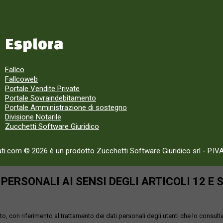
Esplora
Fallco
Fallcoweb
Portale Vendite Private
Portale Sovraindebitamento
Portale Amministrazione di sostegno
Divisione Notarile
Zucchetti Software Giuridico
ati.com © 2026 è un prodotto Zucchetti Software Giuridico srl
-
P.IV
ERSONALI AI SENSI DEGLI ARTICOLI 12 E 
o, con riferimento al trattamento dei dati personali degli utenti che lo consult