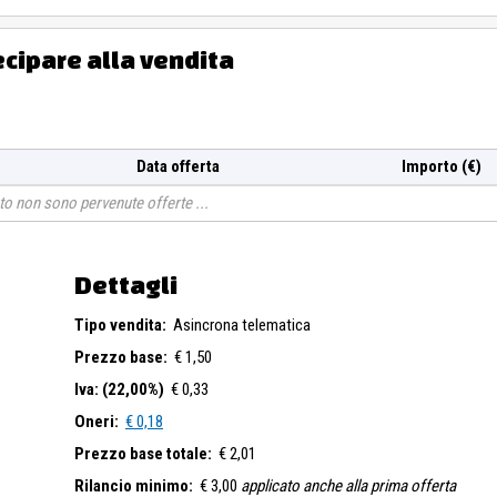
ecipare alla vendita
Data offerta
Importo (€)
o non sono pervenute offerte
Dettagli
Tipo vendita:
Asincrona telematica
Prezzo base:
€ 1,50
Iva: (22,00%)
€ 0,33
Oneri:
€ 0,18
Prezzo base totale:
€ 2,01
Rilancio minimo:
€ 3,00
applicato anche alla prima offerta