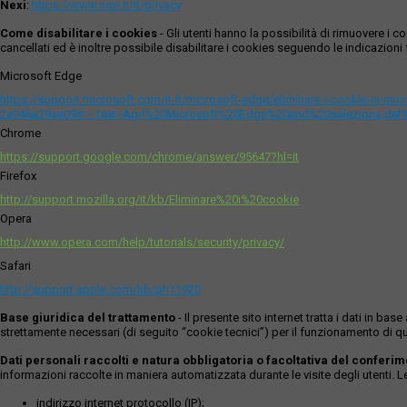
Nexi
:
https://www.nexi.it/it/privacy
Come disabilitare i cookies
- Gli utenti hanno la possibilità di rimuovere 
cancellati ed è inoltre possibile disabilitare i cookies seguendo le indicazioni f
Microsoft Edge
https://support.microsoft.com/it-it/microsoft-edge/eliminare-i-cookie-in-m
2a946a29ae09#:~:text=Apri%20Microsoft%20Edge%20and%20seleziona,del
Chrome
https://support.google.com/chrome/answer/95647?hl=it
Firefox
http://support.mozilla.org/it/kb/Eliminare%20i%20cookie
Opera
http://www.opera.com/help/tutorials/security/privacy/
Safari
http://support.apple.com/kb/ph11920
Base giuridica del trattamento
- Il presente sito internet tratta i dati in b
strettamente necessari (di seguito “cookie tecnici”) per il funzionamento di qu
Dati personali raccolti e natura obbligatoria o facoltativa del conferi
informazioni raccolte in maniera automatizzata durante le visite degli utenti. 
indirizzo internet protocollo (IP);