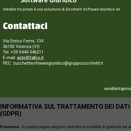
Vendite tra privati è una soluzione di Zucchetti Software Giuridico srl
Contattaci
Via Enrico Fermi, 134
36100 Vicenza (VI)
Tel. +39 0444 346211
E-mail:
aste@fallco.it
PEC: zucchettisoftwaregiuridico@gruppozucchetti.it
venditetrapriv
INFORMATIVA SUL TRATTAMENTO DEI DATI P
(GDPR)
Premessa
- In questa pagina vengono descritte le modalità di gestione del sit