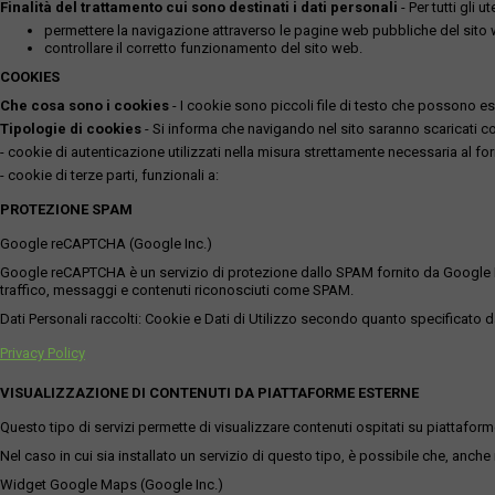
Finalità del trattamento cui sono destinati i dati personali
- Per tutti gli 
permettere la navigazione attraverso le pagine web pubbliche del sito
controllare il corretto funzionamento del sito web.
COOKIES
Che cosa sono i cookies
- I cookie sono piccoli file di testo che possono esse
Tipologie di cookies
- Si informa che navigando nel sito saranno scaricati coo
- cookie di autenticazione utilizzati nella misura strettamente necessaria al for
- cookie di terze parti, funzionali a:
PROTEZIONE SPAM
Google reCAPTCHA (Google Inc.)
Google reCAPTCHA è un servizio di protezione dallo SPAM fornito da Google Inc. Q
traffico, messaggi e contenuti riconosciuti come SPAM.
Dati Personali raccolti: Cookie e Dati di Utilizzo secondo quanto specificato da
Privacy Policy
VISUALIZZAZIONE DI CONTENUTI DA PIATTAFORME ESTERNE
Questo tipo di servizi permette di visualizzare contenuti ospitati su piattafor
Nel caso in cui sia installato un servizio di questo tipo, è possibile che, anche ne
Widget Google Maps (Google Inc.)