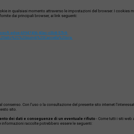
i cookie in qualsiasi momento attraverso le impostazioni del browser. I cooki
ornite dai principali browser, ai link seguenti:
icrosoft-edge-63947406-40ac-c3b8-57b9-
%20sito%2C%20quindi%20Cancella%20ora.
ase al consenso. Con l'uso o la consultazione del presente sito internet l’inter
esto sito.
mento dei dati e conseguenze di un eventuale rifiuto
- Come tutti i siti web
Le informazioni raccolte potrebbero essere le seguenti: