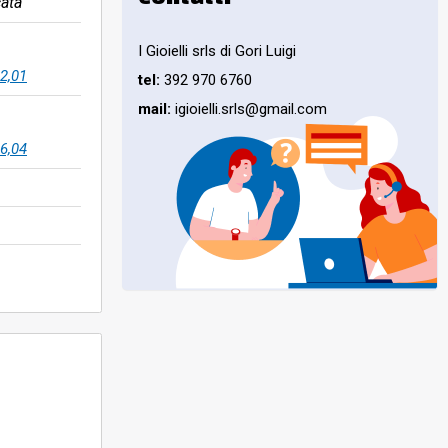
ata
I Gioielli srls di Gori Luigi
2,01
tel:
392 970 6760
mail:
igioielli.srls@gmail.com
6,04