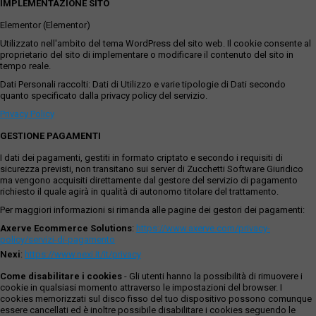
IMPLEMENTAZIONE SITO
Elementor (Elementor)
Utilizzato nell'ambito del tema WordPress del sito web. Il cookie consente al
proprietario del sito di implementare o modificare il contenuto del sito in
tempo reale.
Dati Personali raccolti: Dati di Utilizzo e varie tipologie di Dati secondo
quanto specificato dalla privacy policy del servizio.
Privacy Policy
GESTIONE PAGAMENTI
I dati dei pagamenti, gestiti in formato criptato e secondo i requisiti di
sicurezza previsti, non transitano sui server di Zucchetti Software Giuridico
ma vengono acquisiti direttamente dal gestore del servizio di pagamento
richiesto il quale agirà in qualità di autonomo titolare del trattamento.
Per maggiori informazioni si rimanda alle pagine dei gestori dei pagamenti:
Axerve Ecommerce Solutions
:
https://www.axerve.com/privacy-
policy/servizi-di-pagamento
Nexi
:
https://www.nexi.it/it/privacy
Come disabilitare i cookies
- Gli utenti hanno la possibilità di rimuovere i
cookie in qualsiasi momento attraverso le impostazioni del browser. I
cookies memorizzati sul disco fisso del tuo dispositivo possono comunque
essere cancellati ed è inoltre possibile disabilitare i cookies seguendo le