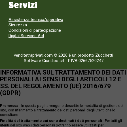
Servizi
Assistenza tecnica/operativa
Sicurezza
Condizioni di partecipazione
Digital Services Act
venditetraprivati.com © 2026 è un prodotto Zucchetti
Software Giuridico srl
-
P.IVA 02667520247
INFORMATIVA SUL TRATTAMENTO DEI DATI
PERSONALI AI SENSI DEGLI ARTICOLI 12 E
SS. DEL REGOLAMENTO (UE) 2016/679
(GDPR)
Premessa
- In questa pagina vengono descritte le modalità di gestione del
sito, con riferimento al trattamento dei dati personali degli utenti che lo
consultano.
Finalità del trattamento cui sono destinati i dati personali
- Per tutti gli
utenti del sito web i dati personali potranno essere utilizzati per: