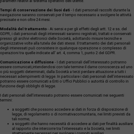
parametri relativi al sistema operativo dell'utente.
Tempi di conservazione dei Suoi dati
- I dati personali raccolti durante la
navigazione saranno conservati per il tempo necessario a svolgere le attività
precisate e non oltre 24 mesi.
Modalità del trattamento
- Ai sensi e per gli effetti degli artt. 12 e ss. del
GDPR, i dati personali degli interessati saranno registrati, trattati e conservati
presso gli archivi elettronici delle Società, adottando misure tecniche e
organizzative volte alla tutela dei dati stessi. Il trattamento dei dati personali
degli interessati può consistere in qualunque operazione o complesso di
operazioni tra quelle indicate all' art. 4, comma 1, punto 2 del GDPR.
Comunicazione e diffusione
- I dati personali dell’interessato potranno
essere comunicati,intendendosi con tale termine il darne conoscenza ad uno
o più soggetti determinati, dalla Società a terzi perdare attuazione a tutti i
necessari adempimenti di legge. In particolare i dati personali dell’interessato
potranno essere comunicati a Enti o Uffici Pubblici o autorità di controllo in
funzione degli obblighi di legge.
I dati personali dell’interessato potranno essere comunicati nei seguenti
termini:
a soggetti che possono accedere ai dati in forza di disposizione di
legge, di regolamento o di normativacomunitaria, nei limiti previsti da
tali norme;
a soggetti che hanno necessità di accedere ai dati per finalità ausiliare
al rapporto che intercorre tra l’interessato e la Società, nei limiti
strettamente necessari per svolgere i compiti ausiliari.