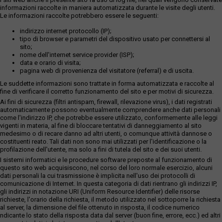
informazioni raccolte in maniera automatizzata durante le visite degli utenti.
Le informazioni raccolte potrebbero essere le seguenti:
indirizzo internet protocollo (IP);
tipo di browser e parametri del dispositivo usato per connettersi al
sito;
nome dell'internet service provider (ISP);
data e orario di visita;
pagina web di provenienza del visitatore (referral) e di uscita.
Le suddette informazioni sono trattate in forma automatizzata e raccolte al
fine di verificare il corretto funzionamento del sito e per motivi di sicurezza.
Ai fini di sicurezza (filtri antispam, firewall, rilevazione virus), i dati registrati
automaticamente possono eventualmente comprendere anche dati personali
come l'indirizzo IP, che potrebbe essere utilizzato, conformemente alle leggi
vigenti in materia, al fine di bloccare tentativi di danneggiamento al sito
medesimo o di recare danno ad altri utenti, o comunque attività dannose o
costituenti reato. Tali dati non sono mai utilizzati per l'identificazione o la
profilazione dell'utente, ma solo a fini di tutela del sito e dei suoi utenti.
I sistemi informatici e le procedure software preposte al funzionamento di
questo sito web acquisiscono, nel corso del loro normale esercizio, alcuni
dati personali la cui trasmissione è implicita nell'uso dei protocolli di
comunicazione di Internet. In questa categoria di dati rientrano gli indirizzi IP,
gli indirizzi in notazione URI (Uniform Resource Identifier) delle risorse
richieste, l'orario della richiesta, il metodo utilizzato nel sottoporre la richiesta
al server, la dimensione del file ottenuto in risposta, il codice numerico
ndicante lo stato della risposta data dal server (buon fine, errore, ecc.) ed altri