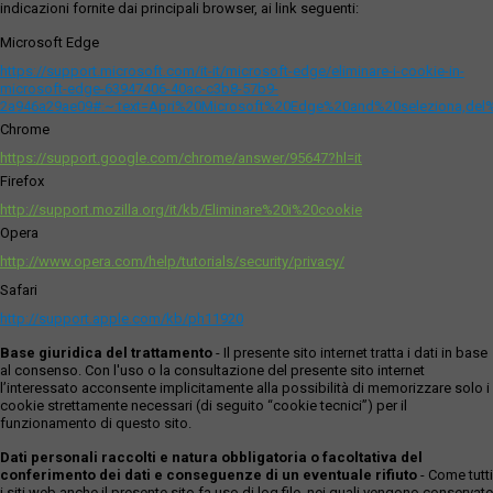
indicazioni fornite dai principali browser, ai link seguenti:
Microsoft Edge
https://support.microsoft.com/it-it/microsoft-edge/eliminare-i-cookie-in-
microsoft-edge-63947406-40ac-c3b8-57b9-
2a946a29ae09#:~:text=Apri%20Microsoft%20Edge%20and%20seleziona,del
Chrome
https://support.google.com/chrome/answer/95647?hl=it
Firefox
http://support.mozilla.org/it/kb/Eliminare%20i%20cookie
Opera
http://www.opera.com/help/tutorials/security/privacy/
Safari
http://support.apple.com/kb/ph11920
Base giuridica del trattamento
- Il presente sito internet tratta i dati in base
al consenso. Con l'uso o la consultazione del presente sito internet
l’interessato acconsente implicitamente alla possibilità di memorizzare solo i
cookie strettamente necessari (di seguito “cookie tecnici”) per il
funzionamento di questo sito.
Dati personali raccolti e natura obbligatoria o facoltativa del
conferimento dei dati e conseguenze di un eventuale rifiuto
- Come tutti
i siti web anche il presente sito fa uso di log file, nei quali vengono conservate