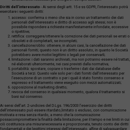
Diritti dell’interessato
- Ai sensi degli artt. 15 e ss GDPR, l’interessato potrà
esercitare i seguenti diritti:
accesso: conferma o meno che sia in corso un trattamento dei dati
personali dell’interessato e diritto di accesso agli stessi; non è
possibile rispondere a richieste manifestamente infondate, eccessive
o ripetitive;
rettifica: correggere/ottenere la correzione dei dati personali se errati o
obsoleti e di completarli, se incompleti;
cancellazione/oblio: ottenere, in alcuni casi, la cancellazione dei dati
personali forniti; questo non è un diritto assoluto, in quanto le Società
potrebbero avere motivi legittimi o legali per conservarli;
limitazione: i dati saranno archiviati, ma non potranno essere né trattati,
né elaborati ulteriormente, nei casi previsti dalla normativa;
portabilità: spostare, copiare o trasferire i dati dai database delle
Società a terzi. Questo vale solo per i dati forniti dall’interessato per
l’esecuzione di un contratto o per i quali è stato fornito consenso e
espresso e il trattamento viene eseguito con mezzi automatizzati;
opposizione al marketing diretto;
revoca del consenso in qualsiasi momento, qualora il trattamento si
basi sul consenso.
Ai sensi dell’art. 2-undicies del D.Lgs. 196/2003 l’esercizio dei diritti
dell’interessato può essere ritardato,limitato o escluso, con comunicazione
motivata e resa senza ritardo, a meno che la comunicazione
possacompromettere la finalità della limitazione, per il tempo e nei limiti in cui
ciò costituisca una misuranecessaria e proporzionata, tenuto conto dei diritti
fondamentali e dei legittimi interessi dell’interessato, alfine di salvaguardare