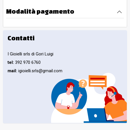
Modalità pagamento
Contatti
I Gioielli srls di Gori Luigi
tel:
392 970 6760
mail:
igioielli.srls@gmail.com