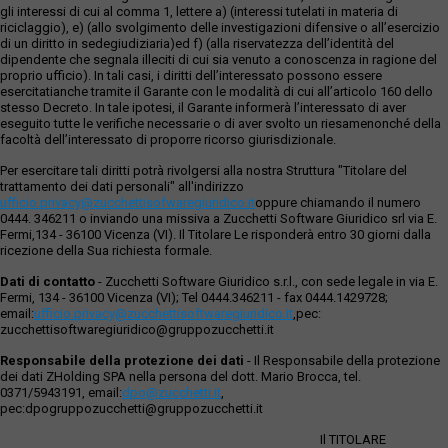
gli interessi di cui al comma 1, lettere a) (interessi tutelati in materia di
riciclaggio), e) (allo svolgimento delle investigazioni difensive o all’esercizio
di un diritto in sedegiudiziaria)ed f) (alla riservatezza dell’identità del
dipendente che segnala illeciti di cui sia venuto a conoscenza in ragione del
proprio ufficio). In tali casi, i diritti dell’interessato possono essere
esercitatianche tramite il Garante con le modalità di cui all’articolo 160 dello
stesso Decreto. In tale ipotesi, il Garante informerà l’interessato di aver
eseguito tutte le verifiche necessarie o di aver svolto un riesamenonché della
facoltà dell’interessato di proporre ricorso giurisdizionale.
Per esercitare tali diritti potrà rivolgersi alla nostra Struttura "Titolare del
trattamento dei dati personali" all'indirizzo
ufficio.privacy@zucchettisofwaregiuridico.it
oppure chiamando il numero
0444. 346211 o inviando una missiva a Zucchetti Software Giuridico srl via E.
Fermi,134 - 36100 Vicenza (VI). Il Titolare Le risponderà entro 30 giorni dalla
ricezione della Sua richiesta formale.
Dati di contatto
- Zucchetti Software Giuridico s.r.l., con sede legale in via E.
Fermi, 134 - 36100 Vicenza (VI); Tel 0444.346211 - fax 0444.1429728;
email:
ufficio.privacy@zucchettisoftwaregiuridico.it
,pec:
zucchettisoftwaregiuridico@gruppozucchetti.it
Responsabile della protezione dei dati
- Il Responsabile della protezione
dei dati ZHolding SPA nella persona del dott. Mario Brocca, tel.
0371/5943191, email:
dpo@zucchetti.it
,
pec:dpogruppozucchetti@gruppozucchetti.it
Il TITOLARE