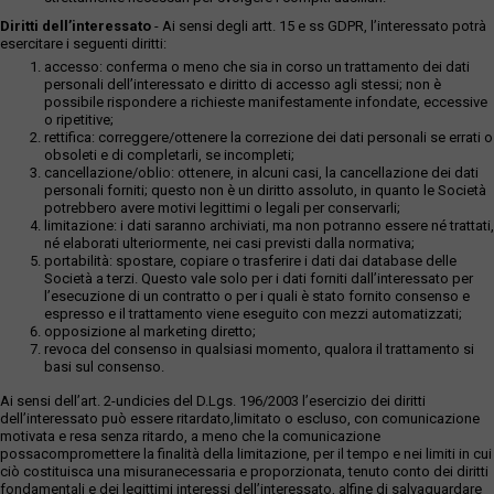
Diritti dell’interessato
- Ai sensi degli artt. 15 e ss GDPR, l’interessato potrà
esercitare i seguenti diritti:
accesso: conferma o meno che sia in corso un trattamento dei dati
personali dell’interessato e diritto di accesso agli stessi; non è
possibile rispondere a richieste manifestamente infondate, eccessive
o ripetitive;
rettifica: correggere/ottenere la correzione dei dati personali se errati o
obsoleti e di completarli, se incompleti;
cancellazione/oblio: ottenere, in alcuni casi, la cancellazione dei dati
personali forniti; questo non è un diritto assoluto, in quanto le Società
potrebbero avere motivi legittimi o legali per conservarli;
limitazione: i dati saranno archiviati, ma non potranno essere né trattati,
né elaborati ulteriormente, nei casi previsti dalla normativa;
portabilità: spostare, copiare o trasferire i dati dai database delle
Società a terzi. Questo vale solo per i dati forniti dall’interessato per
l’esecuzione di un contratto o per i quali è stato fornito consenso e
espresso e il trattamento viene eseguito con mezzi automatizzati;
opposizione al marketing diretto;
revoca del consenso in qualsiasi momento, qualora il trattamento si
basi sul consenso.
Ai sensi dell’art. 2-undicies del D.Lgs. 196/2003 l’esercizio dei diritti
dell’interessato può essere ritardato,limitato o escluso, con comunicazione
motivata e resa senza ritardo, a meno che la comunicazione
possacompromettere la finalità della limitazione, per il tempo e nei limiti in cui
ciò costituisca una misuranecessaria e proporzionata, tenuto conto dei diritti
fondamentali e dei legittimi interessi dell’interessato, alfine di salvaguardare