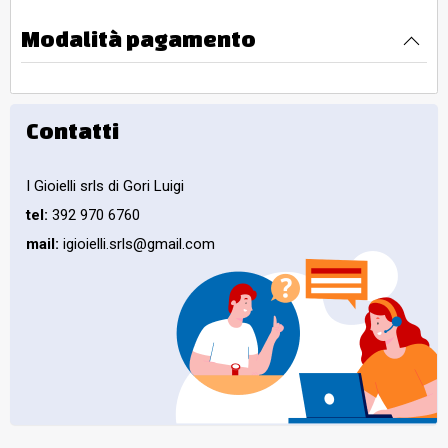
Modalità pagamento
Contatti
I Gioielli srls di Gori Luigi
tel:
392 970 6760
mail:
igioielli.srls@gmail.com