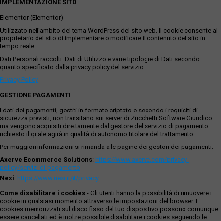
IMPLEMENTAZIONE SITO
Elementor (Elementor)
Utilizzato nell'ambito del tema WordPress del sito web. Il cookie consente al
proprietario del sito di implementare o modificare il contenuto del sito in
tempo reale.
Dati Personali raccolti: Dati di Utilizzo e varie tipologie di Dati secondo
quanto specificato dalla privacy policy del servizio.
Privacy Policy
GESTIONE PAGAMENTI
I dati dei pagamenti, gestiti in formato criptato e secondo i requisiti di
sicurezza previsti, non transitano sui server di Zucchetti Software Giuridico
ma vengono acquisiti direttamente dal gestore del servizio di pagamento
richiesto il quale agirà in qualità di autonomo titolare del trattamento.
Per maggiori informazioni si rimanda alle pagine dei gestori dei pagamenti:
Axerve Ecommerce Solutions
:
https://www.axerve.com/privacy-
policy/servizi-di-pagamento
Nexi
:
https://www.nexi.it/it/privacy
Come disabilitare i cookies
- Gli utenti hanno la possibilità di rimuovere i
cookie in qualsiasi momento attraverso le impostazioni del browser. I
cookies memorizzati sul disco fisso del tuo dispositivo possono comunque
essere cancellati ed è inoltre possibile disabilitare i cookies seguendo le