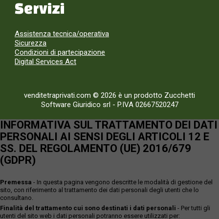
Servizi
Assistenza tecnica/operativa
Sicurezza
Condizioni di partecipazione
Digital Services Act
venditetraprivati.com © 2026 è un prodotto Zucchetti
Software Giuridico srl
-
P.IVA 02667520247
INFORMATIVA SUL TRATTAMENTO DEI DATI
PERSONALI AI SENSI DEGLI ARTICOLI 12 E
SS. DEL REGOLAMENTO (UE) 2016/679
(GDPR)
Premessa
- In questa pagina vengono descritte le modalità di gestione del
sito, con riferimento al trattamento dei dati personali degli utenti che lo
consultano.
Finalità del trattamento cui sono destinati i dati personali
- Per tutti gli
utenti del sito web i dati personali potranno essere utilizzati per: