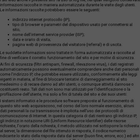
informazioni raccolte in maniera automatizzata durante le visite degli utenti.
Le informazioni raccolte potrebbero essere le seguenti:
indirizzo internet protocollo (IP);
tipo di browser e parametri del dispositivo usato per connettersi al
sito;
nome dell'internet service provider (ISP);
data e orario di visita;
pagina web di provenienza del visitatore (referral) e di uscita.
Le suddette informazioni sono trattate in forma automatizzata e raccolte al
fine di verificare il corretto funzionamento del sito e per motivi di sicurezza.
Ai fini di sicurezza (filtri antispam, firewall, rilevazione virus), i dati registrati
automaticamente possono eventualmente comprendere anche dati personali
come l'indirizzo IP, che potrebbe essere utilizzato, conformemente alle leggi
vigenti in materia, al fine di bloccare tentativi di danneggiamento al sito
medesimo o di recare danno ad altri utenti, o comunque attività dannose o
costituenti reato. Tali dati non sono mai utilizzati per l'identificazione o la
profilazione dell'utente, ma solo a fini di tutela del sito e dei suoi utenti.
I sistemi informatici e le procedure software preposte al funzionamento di
questo sito web acquisiscono, nel corso del loro normale esercizio, alcuni
dati personali la cui trasmissione è implicita nell'uso dei protocolli di
comunicazione di Internet. In questa categoria di dati rientrano gli indirizzi IP,
gli indirizzi in notazione URI (Uniform Resource Identifier) delle risorse
richieste, l'orario della richiesta, il metodo utilizzato nel sottoporre la richiesta
al server, la dimensione del file ottenuto in risposta, il codice numerico
ndicante lo stato della risposta data dal server (buon fine, errore, ecc.) ed altri