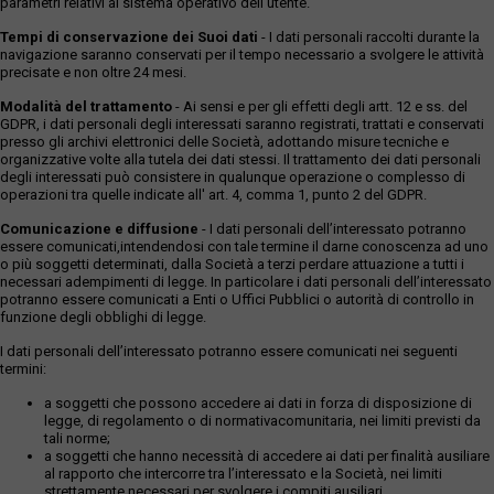
parametri relativi al sistema operativo dell'utente.
Tempi di conservazione dei Suoi dati
- I dati personali raccolti durante la
navigazione saranno conservati per il tempo necessario a svolgere le attività
precisate e non oltre 24 mesi.
Modalità del trattamento
- Ai sensi e per gli effetti degli artt. 12 e ss. del
GDPR, i dati personali degli interessati saranno registrati, trattati e conservati
presso gli archivi elettronici delle Società, adottando misure tecniche e
organizzative volte alla tutela dei dati stessi. Il trattamento dei dati personali
degli interessati può consistere in qualunque operazione o complesso di
operazioni tra quelle indicate all' art. 4, comma 1, punto 2 del GDPR.
Comunicazione e diffusione
- I dati personali dell’interessato potranno
essere comunicati,intendendosi con tale termine il darne conoscenza ad uno
o più soggetti determinati, dalla Società a terzi perdare attuazione a tutti i
necessari adempimenti di legge. In particolare i dati personali dell’interessato
potranno essere comunicati a Enti o Uffici Pubblici o autorità di controllo in
funzione degli obblighi di legge.
I dati personali dell’interessato potranno essere comunicati nei seguenti
termini:
a soggetti che possono accedere ai dati in forza di disposizione di
legge, di regolamento o di normativacomunitaria, nei limiti previsti da
tali norme;
a soggetti che hanno necessità di accedere ai dati per finalità ausiliare
al rapporto che intercorre tra l’interessato e la Società, nei limiti
strettamente necessari per svolgere i compiti ausiliari.