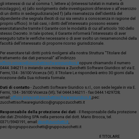
gli interessi di cui al comma 1, lettere a) (interessi tutelati in materia di
riciclaggio), e) (allo svolgimento delle investigazioni difensive o all’esercizio
di un diritto in sedegiudiziaria)ed f) (alla riservatezza dell’identità del
dipendente che segnala illeciti di cui sia venuto a conoscenza in ragione del
proprio ufficio). In tali casi, i diritti dell’interessato possono essere
esercitatianche tramite il Garante con le modalità di cui all’articolo 160 dello
stesso Decreto. In tale ipotesi, il Garante informerà l’interessato di aver
eseguito tutte le verifiche necessarie o di aver svolto un riesamenonché della
facoltà dell’interessato di proporre ricorso giurisdizionale.
Per esercitare tali diritti potrà rivolgersi alla nostra Struttura "Titolare del
trattamento dei dati personali" all'indirizzo
ufficio.privacy@zucchettisofwaregiuridico.it
oppure chiamando il numero
0444. 346211 o inviando una missiva a Zucchetti Software Giuridico srl via E.
Fermi,134 - 36100 Vicenza (VI). Il Titolare Le risponderà entro 30 giorni dalla
ricezione della Sua richiesta formale.
Dati di contatto
- Zucchetti Software Giuridico s.r.l., con sede legale in via E.
Fermi, 134 - 36100 Vicenza (VI); Tel 0444.346211 - fax 0444.1429728;
email:
ufficio.privacy@zucchettisoftwaregiuridico.it
,pec:
zucchettisoftwaregiuridico@gruppozucchetti.it
Responsabile della protezione dei dati
- Il Responsabile della protezione
dei dati ZHolding SPA nella persona del dott. Mario Brocca, tel.
0371/5943191, email:
dpo@zucchetti.it
,
pec:dpogruppozucchetti@gruppozucchetti.it
Il TITOLARE