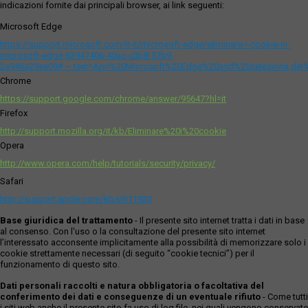
indicazioni fornite dai principali browser, ai link seguenti:
Microsoft Edge
https://support.microsoft.com/it-it/microsoft-edge/eliminare-i-cookie-in-
microsoft-edge-63947406-40ac-c3b8-57b9-
2a946a29ae09#:~:text=Apri%20Microsoft%20Edge%20and%20seleziona,del
Chrome
https://support.google.com/chrome/answer/95647?hl=it
Firefox
http://support.mozilla.org/it/kb/Eliminare%20i%20cookie
Opera
http://www.opera.com/help/tutorials/security/privacy/
Safari
http://support.apple.com/kb/ph11920
Base giuridica del trattamento
- Il presente sito internet tratta i dati in base
al consenso. Con l'uso o la consultazione del presente sito internet
l’interessato acconsente implicitamente alla possibilità di memorizzare solo i
cookie strettamente necessari (di seguito “cookie tecnici”) per il
funzionamento di questo sito.
Dati personali raccolti e natura obbligatoria o facoltativa del
conferimento dei dati e conseguenze di un eventuale rifiuto
- Come tutti
i siti web anche il presente sito fa uso di log file, nei quali vengono conservate