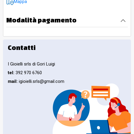
Mappa
Modalità pagamento
Contatti
I Gioielli srls di Gori Luigi
tel:
392 970 6760
mail:
igioielli.srls@gmail.com