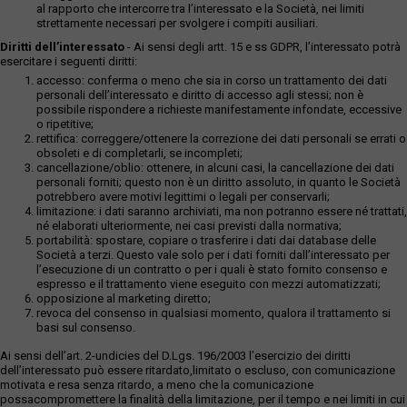
al rapporto che intercorre tra l’interessato e la Società, nei limiti
strettamente necessari per svolgere i compiti ausiliari.
Diritti dell’interessato
- Ai sensi degli artt. 15 e ss GDPR, l’interessato potrà
esercitare i seguenti diritti:
accesso: conferma o meno che sia in corso un trattamento dei dati
personali dell’interessato e diritto di accesso agli stessi; non è
possibile rispondere a richieste manifestamente infondate, eccessive
o ripetitive;
rettifica: correggere/ottenere la correzione dei dati personali se errati o
obsoleti e di completarli, se incompleti;
cancellazione/oblio: ottenere, in alcuni casi, la cancellazione dei dati
personali forniti; questo non è un diritto assoluto, in quanto le Società
potrebbero avere motivi legittimi o legali per conservarli;
limitazione: i dati saranno archiviati, ma non potranno essere né trattati,
né elaborati ulteriormente, nei casi previsti dalla normativa;
portabilità: spostare, copiare o trasferire i dati dai database delle
Società a terzi. Questo vale solo per i dati forniti dall’interessato per
l’esecuzione di un contratto o per i quali è stato fornito consenso e
espresso e il trattamento viene eseguito con mezzi automatizzati;
opposizione al marketing diretto;
revoca del consenso in qualsiasi momento, qualora il trattamento si
basi sul consenso.
Ai sensi dell’art. 2-undicies del D.Lgs. 196/2003 l’esercizio dei diritti
dell’interessato può essere ritardato,limitato o escluso, con comunicazione
motivata e resa senza ritardo, a meno che la comunicazione
possacompromettere la finalità della limitazione, per il tempo e nei limiti in cui