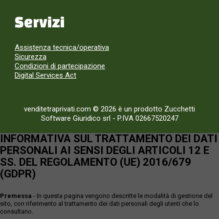
Servizi
Assistenza tecnica/operativa
Sicurezza
Condizioni di partecipazione
Digital Services Act
venditetraprivati.com © 2026 è un prodotto Zucchetti
Software Giuridico srl
-
P.IVA 02667520247
INFORMATIVA SUL TRATTAMENTO DEI DATI
PERSONALI AI SENSI DEGLI ARTICOLI 12 E
SS. DEL REGOLAMENTO (UE) 2016/679
(GDPR)
Premessa
- In questa pagina vengono descritte le modalità di gestione del
sito, con riferimento al trattamento dei dati personali degli utenti che lo
consultano.