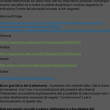
cookies memorizzati sul disco fisso del tuo dispositivo possono comunque
essere cancellati ed è inoltre possibile disabilitare i cookies seguendo le
indicazioni fornite dai principali browser, ai link seguenti:
Microsoft Edge
https://support.microsoft.com/it-it/microsoft-edge/eliminare-i-cookie-in-
microsoft-edge-63947406-40ac-c3b8-57b9-
2a946a29ae09#:~:text=Apri%20Microsoft%20Edge%20and%20seleziona,del
Chrome
https://support.google.com/chrome/answer/95647?hl=it
Firefox
http://support.mozilla.org/it/kb/Eliminare%20i%20cookie
Opera
http://www.opera.com/help/tutorials/security/privacy/
Safari
http://support.apple.com/kb/ph11920
Base giuridica del trattamento
- Il presente sito internet tratta i dati in base
al consenso. Con l'uso o la consultazione del presente sito internet
l’interessato acconsente implicitamente alla possibilità di memorizzare solo i
cookie strettamente necessari (di seguito “cookie tecnici”) per il
funzionamento di questo sito.
Dati personali raccolti e natura obbligatoria o facoltativa del