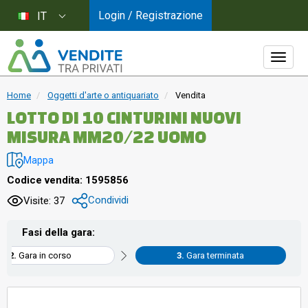
Login / Registrazione
IT
Home
Oggetti d'arte o antiquariato
Vendita
LOTTO DI 10 CINTURINI NUOVI
MISURA MM20/22 UOMO
Mappa
Codice vendita: 1595856
Condividi
Visite: 37
Fasi della gara:
Gara in corso
Gara terminata