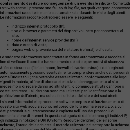
conferimento dei dati e conseguenze di un eventuale rifiuto
- Come tutti
i siti web anche il presente sito fa uso di log file, nei quali vengono conservate
informazioni raccolte in maniera automatizzata durante le visite degli utenti.
Le informazioni raccolte potrebbero essere le seguenti:
indirizzo internet protocollo (IP);
tipo di browser e parametri del dispositivo usato per connettersi al
sito;
nome dell'internet service provider (ISP);
data e orario di visita;
pagina web di provenienza del visitatore (referral) e di uscita.
Le suddette informazioni sono trattate in forma automatizzata e raccolte al
fine di verificare il corretto funzionamento del sito e per motivi di sicurezza.
Ai fini di sicurezza (filtri antispam, firewall, rilevazione virus), i dati registrati
automaticamente possono eventualmente comprendere anche dati personali
come l'indirizzo IP, che potrebbe essere utilizzato, conformemente alle leggi
vigenti in materia, al fine di bloccare tentativi di danneggiamento al sito
medesimo o di recare danno ad altri utenti, o comunque attività dannose o
costituenti reato. Tali dati non sono mai utilizzati per l'identificazione o la
profilazione dell'utente, ma solo a fini di tutela del sito e dei suoi utenti.
I sistemi informatici e le procedure software preposte al funzionamento di
questo sito web acquisiscono, nel corso del loro normale esercizio, alcuni
dati personali la cui trasmissione è implicita nell'uso dei protocolli di
comunicazione di Internet. In questa categoria di dati rientrano gli indirizzi IP,
gli indirizzi in notazione URI (Uniform Resource Identifier) delle risorse
richieste, l'orario della richiesta, il metodo utilizzato nel sottoporre la richiesta
al server, la dimensione del file ottenuto in risposta, il codice numerico