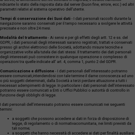
ndicante lo stato della risposta data dal server (buon fine, errore, ecc.) ed altri
parametri relativi al sistema operativo dell'utente.
Tempi di conservazione dei Suoi dati
- I dati personali raccolti durante la
navigazione saranno conservati per il tempo necessario a svolgere le attività
precisate e non oltre 24 mesi.
Modalità del trattamento
- Ai sensi e per gli effetti degli artt. 12 e ss. del
GDPR, i dati personali degli interessati saranno registrati, trattati e conservati
presso gli archivi elettronici delle Società, adottando misure tecniche e
organizzative volte alla tutela dei dati stessi. Il trattamento dei dati personali
degli interessati può consistere in qualunque operazione o complesso di
operazioni tra quelle indicate all' art. 4, comma 1, punto 2 del GDPR.
Comunicazione e diffusione
- I dati personali dell’interessato potranno
essere comunicati,intendendosi con tale termine il darne conoscenza ad uno
o più soggetti determinati, dalla Società a terzi perdare attuazione a tutti i
necessari adempimenti di legge. In particolare i dati personali dell’interessato
potranno essere comunicati a Enti o Uffici Pubblici o autorità di controllo in
funzione degli obblighi di legge.
I dati personali dell’interessato potranno essere comunicati nei seguenti
termini:
a soggetti che possono accedere ai dati in forza di disposizione di
legge, di regolamento o di normativacomunitaria, nei limiti previsti da
tali norme;
a soggetti che hanno necessità di accedere ai dati per finalità ausiliare