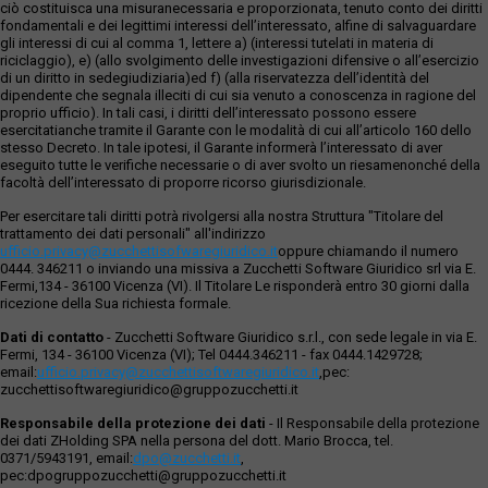
ciò costituisca una misuranecessaria e proporzionata, tenuto conto dei diritti
fondamentali e dei legittimi interessi dell’interessato, alfine di salvaguardare
gli interessi di cui al comma 1, lettere a) (interessi tutelati in materia di
riciclaggio), e) (allo svolgimento delle investigazioni difensive o all’esercizio
di un diritto in sedegiudiziaria)ed f) (alla riservatezza dell’identità del
dipendente che segnala illeciti di cui sia venuto a conoscenza in ragione del
proprio ufficio). In tali casi, i diritti dell’interessato possono essere
esercitatianche tramite il Garante con le modalità di cui all’articolo 160 dello
stesso Decreto. In tale ipotesi, il Garante informerà l’interessato di aver
eseguito tutte le verifiche necessarie o di aver svolto un riesamenonché della
facoltà dell’interessato di proporre ricorso giurisdizionale.
Per esercitare tali diritti potrà rivolgersi alla nostra Struttura "Titolare del
trattamento dei dati personali" all'indirizzo
ufficio.privacy@zucchettisofwaregiuridico.it
oppure chiamando il numero
0444. 346211 o inviando una missiva a Zucchetti Software Giuridico srl via E.
Fermi,134 - 36100 Vicenza (VI). Il Titolare Le risponderà entro 30 giorni dalla
ricezione della Sua richiesta formale.
Dati di contatto
- Zucchetti Software Giuridico s.r.l., con sede legale in via E.
Fermi, 134 - 36100 Vicenza (VI); Tel 0444.346211 - fax 0444.1429728;
email:
ufficio.privacy@zucchettisoftwaregiuridico.it
,pec:
zucchettisoftwaregiuridico@gruppozucchetti.it
Responsabile della protezione dei dati
- Il Responsabile della protezione
dei dati ZHolding SPA nella persona del dott. Mario Brocca, tel.
0371/5943191, email:
dpo@zucchetti.it
,
pec:dpogruppozucchetti@gruppozucchetti.it