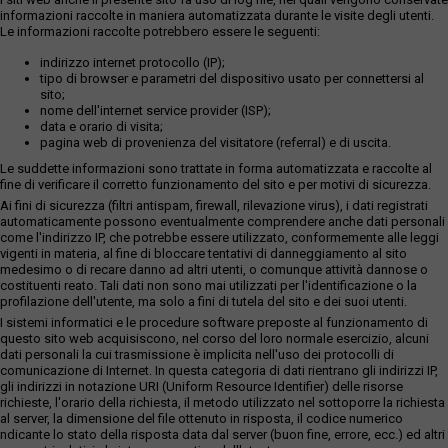
informazioni raccolte in maniera automatizzata durante le visite degli utenti.
Le informazioni raccolte potrebbero essere le seguenti:
indirizzo internet protocollo (IP);
tipo di browser e parametri del dispositivo usato per connettersi al
sito;
nome dell'internet service provider (ISP);
data e orario di visita;
pagina web di provenienza del visitatore (referral) e di uscita.
Le suddette informazioni sono trattate in forma automatizzata e raccolte al
fine di verificare il corretto funzionamento del sito e per motivi di sicurezza.
Ai fini di sicurezza (filtri antispam, firewall, rilevazione virus), i dati registrati
automaticamente possono eventualmente comprendere anche dati personali
come l'indirizzo IP, che potrebbe essere utilizzato, conformemente alle leggi
vigenti in materia, al fine di bloccare tentativi di danneggiamento al sito
medesimo o di recare danno ad altri utenti, o comunque attività dannose o
costituenti reato. Tali dati non sono mai utilizzati per l'identificazione o la
profilazione dell'utente, ma solo a fini di tutela del sito e dei suoi utenti.
I sistemi informatici e le procedure software preposte al funzionamento di
questo sito web acquisiscono, nel corso del loro normale esercizio, alcuni
dati personali la cui trasmissione è implicita nell'uso dei protocolli di
comunicazione di Internet. In questa categoria di dati rientrano gli indirizzi IP,
gli indirizzi in notazione URI (Uniform Resource Identifier) delle risorse
richieste, l'orario della richiesta, il metodo utilizzato nel sottoporre la richiesta
al server, la dimensione del file ottenuto in risposta, il codice numerico
ndicante lo stato della risposta data dal server (buon fine, errore, ecc.) ed altri