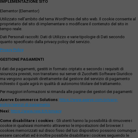
IMPLEMENTAZIONE SITO
Elementor (Elementor)
Utilizzato nell'ambito del tema WordPress del sito web. Il cookie consente al
proprietario del sito di implementare o modificare il contenuto del sito in
tempo reale.
Dati Personali raccolti: Dati di Utilizzo e varie tipologie di Dati secondo
quanto specificato dalla privacy policy del servizio.
Privacy Policy
GESTIONE PAGAMENTI
I dati dei pagamenti, gestiti in formato criptato e secondo i requisiti di
sicurezza previsti, non transitano sui server di Zucchetti Software Giuridico
ma vengono acquisiti direttamente dal gestore del servizio di pagamento
richiesto il quale agirà in qualità di autonomo titolare del trattamento.
Per maggiori informazioni si rimanda alle pagine dei gestori dei pagamenti:
Axerve Ecommerce Solutions
:
https://www.axerve.com/privacy-
policy/servizi-di-pagamento
Nexi
:
https://www.nexi.it/it/privacy
Come disabilitare i cookies
- Gli utenti hanno la possibilità di rimuovere i
cookie in qualsiasi momento attraverso le impostazioni del browser. I
cookies memorizzati sul disco fisso del tuo dispositivo possono comunque
essere cancellati ed è inoltre possibile disabilitare i cookies seguendo le