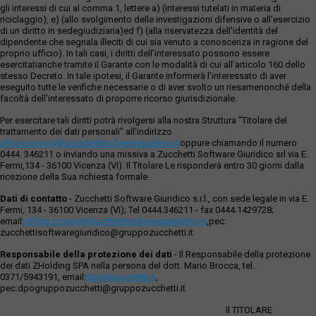
gli interessi di cui al comma 1, lettere a) (interessi tutelati in materia di
riciclaggio), e) (allo svolgimento delle investigazioni difensive o all’esercizio
di un diritto in sedegiudiziaria)ed f) (alla riservatezza dell’identità del
dipendente che segnala illeciti di cui sia venuto a conoscenza in ragione del
proprio ufficio). In tali casi, i diritti dell’interessato possono essere
esercitatianche tramite il Garante con le modalità di cui all’articolo 160 dello
stesso Decreto. In tale ipotesi, il Garante informerà l’interessato di aver
eseguito tutte le verifiche necessarie o di aver svolto un riesamenonché della
facoltà dell’interessato di proporre ricorso giurisdizionale.
Per esercitare tali diritti potrà rivolgersi alla nostra Struttura "Titolare del
trattamento dei dati personali" all'indirizzo
ufficio.privacy@zucchettisofwaregiuridico.it
oppure chiamando il numero
0444. 346211 o inviando una missiva a Zucchetti Software Giuridico srl via E.
Fermi,134 - 36100 Vicenza (VI). Il Titolare Le risponderà entro 30 giorni dalla
ricezione della Sua richiesta formale.
Dati di contatto
- Zucchetti Software Giuridico s.r.l., con sede legale in via E.
Fermi, 134 - 36100 Vicenza (VI); Tel 0444.346211 - fax 0444.1429728;
email:
ufficio.privacy@zucchettisoftwaregiuridico.it
,pec:
zucchettisoftwaregiuridico@gruppozucchetti.it
Responsabile della protezione dei dati
- Il Responsabile della protezione
dei dati ZHolding SPA nella persona del dott. Mario Brocca, tel.
0371/5943191, email:
dpo@zucchetti.it
,
pec:dpogruppozucchetti@gruppozucchetti.it
Il TITOLARE