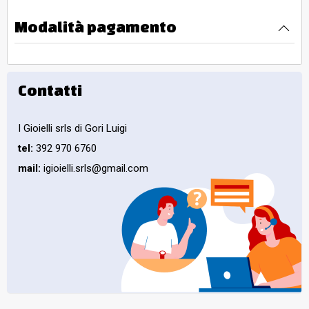
Modalità pagamento
Contatti
I Gioielli srls di Gori Luigi
tel:
392 970 6760
mail:
igioielli.srls@gmail.com