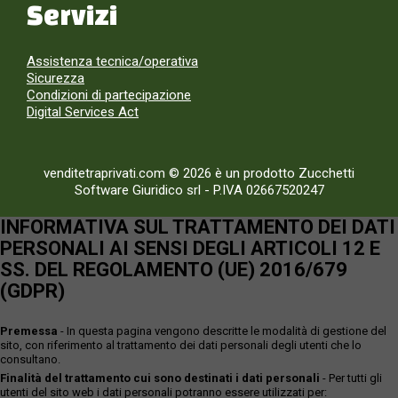
Servizi
Assistenza tecnica/operativa
Sicurezza
Condizioni di partecipazione
Digital Services Act
venditetraprivati.com © 2026 è un prodotto Zucchetti
Software Giuridico srl
-
P.IVA 02667520247
INFORMATIVA SUL TRATTAMENTO DEI DATI
PERSONALI AI SENSI DEGLI ARTICOLI 12 E
SS. DEL REGOLAMENTO (UE) 2016/679
(GDPR)
Premessa
- In questa pagina vengono descritte le modalità di gestione del
sito, con riferimento al trattamento dei dati personali degli utenti che lo
consultano.
Finalità del trattamento cui sono destinati i dati personali
- Per tutti gli
utenti del sito web i dati personali potranno essere utilizzati per: