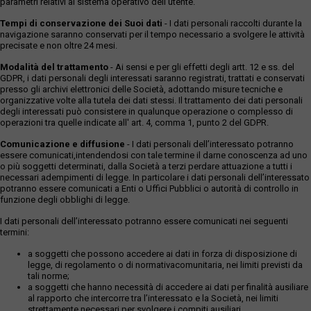
parametri relativi al sistema operativo dell'utente.
Tempi di conservazione dei Suoi dati
- I dati personali raccolti durante la
navigazione saranno conservati per il tempo necessario a svolgere le attività
precisate e non oltre 24 mesi.
Modalità del trattamento
- Ai sensi e per gli effetti degli artt. 12 e ss. del
GDPR, i dati personali degli interessati saranno registrati, trattati e conservati
presso gli archivi elettronici delle Società, adottando misure tecniche e
organizzative volte alla tutela dei dati stessi. Il trattamento dei dati personali
degli interessati può consistere in qualunque operazione o complesso di
operazioni tra quelle indicate all' art. 4, comma 1, punto 2 del GDPR.
Comunicazione e diffusione
- I dati personali dell’interessato potranno
essere comunicati,intendendosi con tale termine il darne conoscenza ad uno
o più soggetti determinati, dalla Società a terzi perdare attuazione a tutti i
necessari adempimenti di legge. In particolare i dati personali dell’interessato
potranno essere comunicati a Enti o Uffici Pubblici o autorità di controllo in
funzione degli obblighi di legge.
I dati personali dell’interessato potranno essere comunicati nei seguenti
termini:
a soggetti che possono accedere ai dati in forza di disposizione di
legge, di regolamento o di normativacomunitaria, nei limiti previsti da
tali norme;
a soggetti che hanno necessità di accedere ai dati per finalità ausiliare
al rapporto che intercorre tra l’interessato e la Società, nei limiti
strettamente necessari per svolgere i compiti ausiliari.