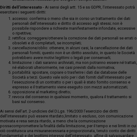
Diritti dell’interessato
- Ai sensi degli artt. 15 e ss GDPR, l’interessato potrà
esercitare i seguenti diritti:
accesso: conferma o meno che sia in corso un trattamento dei dati
personali dell’interessato e diritto di accesso agli stessi; non è
possibile rispondere a richieste manifestamente infondate, eccessive
o ripetitive;
rettifica: correggere/ottenere la correzione dei dati personali se errati o
obsoleti e di completarli, se incompleti;
cancellazione/oblio: ottenere, in alcuni casi, la cancellazione dei dati
personali forniti; questo non è un diritto assoluto, in quanto le Società
potrebbero avere motivi legittimi o legali per conservarli;
limitazione: i dati saranno archiviati, ma non potranno essere né trattati,
né elaborati ulteriormente, nei casi previsti dalla normativa;
portabilità: spostare, copiare o trasferire i dati dai database delle
Società a terzi. Questo vale solo per i dati forniti dall’interessato per
l’esecuzione di un contratto o per i quali è stato fornito consenso e
espresso e il trattamento viene eseguito con mezzi automatizzati;
opposizione al marketing diretto;
revoca del consenso in qualsiasi momento, qualora il trattamento si
basi sul consenso.
Ai sensi dell’art. 2-undicies del D.Lgs. 196/2003 l’esercizio dei diritti
dell’interessato può essere ritardato,limitato o escluso, con comunicazione
motivata e resa senza ritardo, a meno che la comunicazione
possacompromettere la finalità della limitazione, per il tempo e nei limiti in cui
ciò costituisca una misuranecessaria e proporzionata, tenuto conto dei diritti
fondamentali e dei legittimi interessi dell’interessato, alfine di salvaguardare