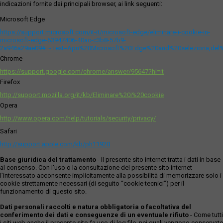
indicazioni fornite dai principali browser, ai link seguenti:
Microsoft Edge
https://support.microsoft.com/it-it/microsoft-edge/eliminare-i-cookie-in-
microsoft-edge-63947406-40ac-c3b8-57b9-
2a946a29ae09#:~:text=Apri%20Microsoft%20Edge%20and%20seleziona,del
Chrome
https://support.google.com/chrome/answer/95647?hl=it
Firefox
http://support.mozilla.org/it/kb/Eliminare%20i%20cookie
Opera
http://www.opera.com/help/tutorials/security/privacy/
Safari
http://support.apple.com/kb/ph11920
Base giuridica del trattamento
- Il presente sito internet tratta i dati in base
al consenso. Con l'uso o la consultazione del presente sito internet
l’interessato acconsente implicitamente alla possibilità di memorizzare solo i
cookie strettamente necessari (di seguito “cookie tecnici”) per il
funzionamento di questo sito.
Dati personali raccolti e natura obbligatoria o facoltativa del
conferimento dei dati e conseguenze di un eventuale rifiuto
- Come tutti
i siti web anche il presente sito fa uso di log file, nei quali vengono conservate