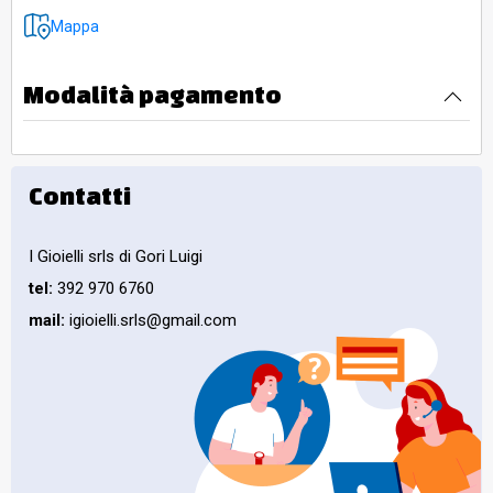
Mappa
Modalità pagamento
Contatti
I Gioielli srls di Gori Luigi
tel:
392 970 6760
mail:
igioielli.srls@gmail.com