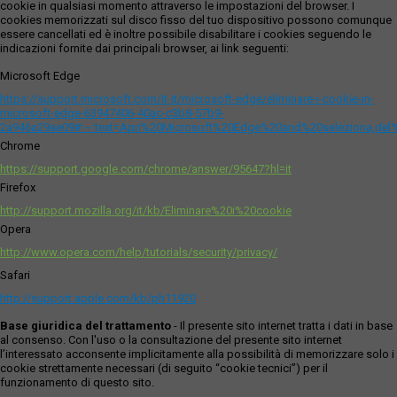
cookie in qualsiasi momento attraverso le impostazioni del browser. I
cookies memorizzati sul disco fisso del tuo dispositivo possono comunque
essere cancellati ed è inoltre possibile disabilitare i cookies seguendo le
indicazioni fornite dai principali browser, ai link seguenti:
Microsoft Edge
https://support.microsoft.com/it-it/microsoft-edge/eliminare-i-cookie-in-
microsoft-edge-63947406-40ac-c3b8-57b9-
2a946a29ae09#:~:text=Apri%20Microsoft%20Edge%20and%20seleziona,del
Chrome
https://support.google.com/chrome/answer/95647?hl=it
Firefox
http://support.mozilla.org/it/kb/Eliminare%20i%20cookie
Opera
http://www.opera.com/help/tutorials/security/privacy/
Safari
http://support.apple.com/kb/ph11920
Base giuridica del trattamento
- Il presente sito internet tratta i dati in base
al consenso. Con l'uso o la consultazione del presente sito internet
l’interessato acconsente implicitamente alla possibilità di memorizzare solo i
cookie strettamente necessari (di seguito “cookie tecnici”) per il
funzionamento di questo sito.