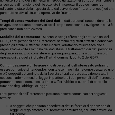
richieste, l'orario della richiesta, il metodo utilizzato nel sottoporre la richiesta
al server, la dimensione del file ottenuto in risposta, il codice numerico
ndicante lo stato della risposta data dal server (buon fine, errore, ecc.) ed altri
parametri relativi al sistema operativo dell'utente.
Tempi di conservazione dei Suoi dati
- I dati personali raccolti durante la
navigazione saranno conservati per il tempo necessario a svolgere le attività
precisate e non oltre 24 mesi.
Modalità del trattamento
- Ai sensi e per gli effetti degli artt. 12 e ss. del
GDPR, i dati personali degli interessati saranno registrati, trattati e conservati
presso gli archivi elettronici delle Società, adottando misure tecniche e
organizzative volte alla tutela dei dati stessi. Il trattamento dei dati personali
degli interessati può consistere in qualunque operazione o complesso di
operazioni tra quelle indicate all' art. 4, comma 1, punto 2 del GDPR.
Comunicazione e diffusione
- I dati personali dell’interessato potranno
essere comunicati,intendendosi con tale termine il darne conoscenza ad uno
o più soggetti determinati, dalla Società a terzi perdare attuazione a tutti i
necessari adempimenti di legge. In particolare i dati personali dell’interessato
potranno essere comunicati a Enti o Uffici Pubblici o autorità di controllo in
funzione degli obblighi di legge.
I dati personali dell’interessato potranno essere comunicati nei seguenti
termini:
a soggetti che possono accedere ai dati in forza di disposizione di
legge, di regolamento o di normativacomunitaria, nei limiti previsti da
tali norme;