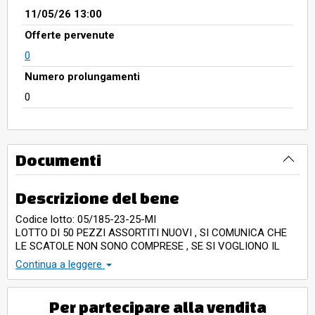
11/05/26 13:00
Offerte pervenute
0
Numero prolungamenti
0
Documenti
Descrizione del bene
Codice lotto: 05/185-23-25-MI
LOTTO DI 50 PEZZI ASSORTITI NUOVI , SI COMUNICA CHE
LE SCATOLE NON SONO COMPRESE , SE SI VOGLIONO IL
COSTO SINGOLA SCATOLA 2,00 CHE SI POSSONO
Continua a leggere
ACQUISTARE A PARTE IL NUMERO CHE SI VOGLIONO .
Per partecipare alla vendita