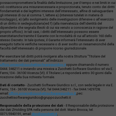
possacompromettere la finalità della limitazione, per il tempo e nei limiti in cui
ciò costituisca una misuranecessaria e proporzionata, tenuto conto dei diritti
fondamentali e dei legittimi interessi dell’interessato, alfine di salvaguardare
gli interessi di cui al comma 1, lettere a) (interessi tutelati in materia di
riciclaggio), e) (allo svolgimento delle investigazioni difensive o all’esercizio
di un diritto in sedegiudiziaria)ed f) (alla riservatezza dell’identità del
dipendente che segnala illeciti di cui sia venuto a conoscenza in ragione del
proprio ufficio). In tali casi, i diritti dell’interessato possono essere
esercitatianche tramite il Garante con le modalità di cui all’articolo 160 dello
stesso Decreto. In tale ipotesi, il Garante informerà l’interessato di aver
eseguito tutte le verifiche necessarie o di aver svolto un riesamenonché della
facoltà dell’interessato di proporre ricorso giurisdizionale.
Per esercitare tali diritti potrà rivolgersi alla nostra Struttura "Titolare del
trattamento dei dati personali" all'indirizzo
ufficio.privacy@zucchettisofwaregiuridico.it
oppure chiamando il numero
0444. 346211 o inviando una missiva a Zucchetti Software Giuridico srl via E.
Fermi,134 - 36100 Vicenza (VI). Il Titolare Le risponderà entro 30 giorni dalla
ricezione della Sua richiesta formale.
Dati di contatto
- Zucchetti Software Giuridico s.r.l., con sede legale in via E.
Fermi, 134 - 36100 Vicenza (VI); Tel 0444.346211 - fax 0444.1429728;
email:
ufficio.privacy@zucchettisoftwaregiuridico.it
,pec:
zucchettisoftwaregiuridico@gruppozucchetti.it
Responsabile della protezione dei dati
- Il Responsabile della protezione
dei dati ZHolding SPA nella persona del dott. Mario Brocca, tel.
0371/5943191, email:
dpo@zucchetti.it
,