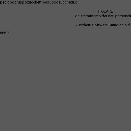
pec:dpogruppozucchetti@gruppozucchetti.it
Il TITOLARE
del trattamento dei dati personali
Zucchetti Software Giuridico s.r.l.
REV 02