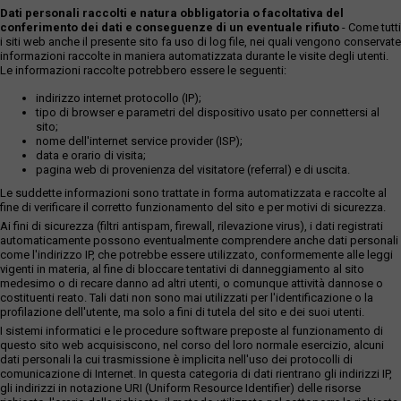
Dati personali raccolti e natura obbligatoria o facoltativa del
conferimento dei dati e conseguenze di un eventuale rifiuto
- Come tutti
i siti web anche il presente sito fa uso di log file, nei quali vengono conservate
informazioni raccolte in maniera automatizzata durante le visite degli utenti.
Le informazioni raccolte potrebbero essere le seguenti:
indirizzo internet protocollo (IP);
tipo di browser e parametri del dispositivo usato per connettersi al
sito;
nome dell'internet service provider (ISP);
data e orario di visita;
pagina web di provenienza del visitatore (referral) e di uscita.
Le suddette informazioni sono trattate in forma automatizzata e raccolte al
fine di verificare il corretto funzionamento del sito e per motivi di sicurezza.
Ai fini di sicurezza (filtri antispam, firewall, rilevazione virus), i dati registrati
automaticamente possono eventualmente comprendere anche dati personali
come l'indirizzo IP, che potrebbe essere utilizzato, conformemente alle leggi
vigenti in materia, al fine di bloccare tentativi di danneggiamento al sito
medesimo o di recare danno ad altri utenti, o comunque attività dannose o
costituenti reato. Tali dati non sono mai utilizzati per l'identificazione o la
profilazione dell'utente, ma solo a fini di tutela del sito e dei suoi utenti.
I sistemi informatici e le procedure software preposte al funzionamento di
questo sito web acquisiscono, nel corso del loro normale esercizio, alcuni
dati personali la cui trasmissione è implicita nell'uso dei protocolli di
comunicazione di Internet. In questa categoria di dati rientrano gli indirizzi IP,
gli indirizzi in notazione URI (Uniform Resource Identifier) delle risorse