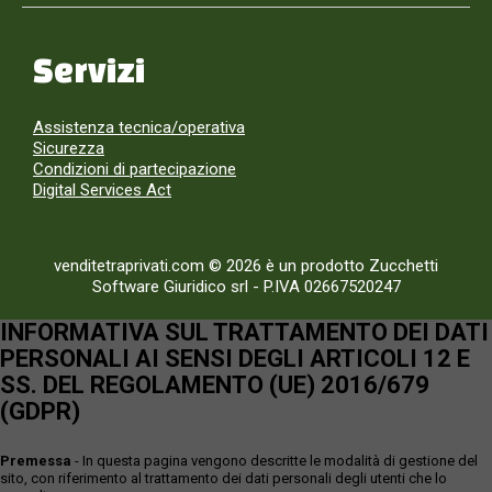
Servizi
Assistenza tecnica/operativa
Sicurezza
Condizioni di partecipazione
Digital Services Act
venditetraprivati.com © 2026 è un prodotto Zucchetti
Software Giuridico srl
-
P.IVA 02667520247
INFORMATIVA SUL TRATTAMENTO DEI DATI
PERSONALI AI SENSI DEGLI ARTICOLI 12 E
SS. DEL REGOLAMENTO (UE) 2016/679
(GDPR)
Premessa
- In questa pagina vengono descritte le modalità di gestione del
sito, con riferimento al trattamento dei dati personali degli utenti che lo