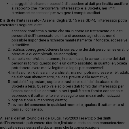
a soggetti che hanno necessità di accedere ai dati per finalità ausiliare
al rapporto che intercorre tra l’interessato e la Società, nei limiti
strettamente necessari per svolgere i compiti ausiliari.
Diritti dell’interessato
- Ai sensi degli artt. 15 e ss GDPR, l’interessato potrà
esercitare i seguenti diritti:
accesso: conferma o meno che sia in corso un trattamento dei dati
personali dell’interessato e diritto di accesso agli stessi; non è
possibile rispondere a richieste manifestamente infondate, eccessive
o ripetitive;
rettifica: correggere/ottenere la correzione dei dati personali se errati o
obsoleti e di completarli, se incompleti;
cancellazione/oblio: ottenere, in alcuni casi, la cancellazione dei dati
personali forniti; questo non è un diritto assoluto, in quanto le Società
potrebbero avere motivi legittimi o legali per conservarli;
limitazione: i dati saranno archiviati, ma non potranno essere né trattati,
né elaborati ulteriormente, nei casi previsti dalla normativa;
portabilità: spostare, copiare o trasferire i dati dai database delle
Società a terzi. Questo vale solo per i dati forniti dall’interessato per
l’esecuzione di un contratto o per i quali è stato fornito consenso e
espresso e il trattamento viene eseguito con mezzi automatizzati;
opposizione al marketing diretto;
revoca del consenso in qualsiasi momento, qualora il trattamento si
basi sul consenso.
Ai sensi dell’art. 2-undicies del D.Lgs. 196/2003 l’esercizio dei diritti
dell’interessato può essere ritardato,limitato o escluso, con comunicazione
motivata e resa senza ritardo, a meno che la comunicazione