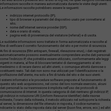
informazioni raccolte in maniera automatizzata durante le visite degli utenti.
Le informazioni raccolte potrebbero essere le seguenti:
indirizzo internet protocollo (IP);
tipo di browser e parametri del dispositivo usato per connettersi al
sito;
nome dell'internet service provider (ISP);
data e orario di visita;
pagina web di provenienza del visitatore (referral) e di uscita.
Le suddette informazioni sono trattate in forma automatizzata e raccolte al
fine di verificare il corretto funzionamento del sito e per motivi di sicurezza.
Ai fini di sicurezza (filtri antispam, firewall, rilevazione virus), i dati registrati
automaticamente possono eventualmente comprendere anche dati personali
come l'indirizzo IP, che potrebbe essere utilizzato, conformemente alle leggi
vigenti in materia, al fine di bloccare tentativi di danneggiamento al sito
medesimo o di recare danno ad altri utenti, o comunque attività dannose o
costituenti reato. Tali dati non sono mai utilizzati per l'identificazione o la
profilazione dell'utente, ma solo a fini di tutela del sito e dei suoi utenti.
I sistemi informatici e le procedure software preposte al funzionamento di
questo sito web acquisiscono, nel corso del loro normale esercizio, alcuni
dati personali la cui trasmissione è implicita nell'uso dei protocolli di
comunicazione di Internet. In questa categoria di dati rientrano gli indirizzi IP,
gli indirizzi in notazione URI (Uniform Resource Identifier) delle risorse
richieste, l'orario della richiesta, il metodo utilizzato nel sottoporre la richiesta
al server, la dimensione del file ottenuto in risposta, il codice numerico
ndicante lo stato della risposta data dal server (buon fine, errore, ecc.) ed altri