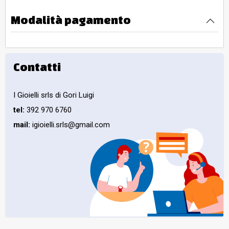
Modalità pagamento
Contatti
I Gioielli srls di Gori Luigi
tel:
392 970 6760
mail:
igioielli.srls@gmail.com