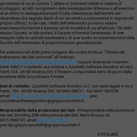
gli interessi di cui al comma 1, lettere a) (interessi tutelati in materia di
riciclaggio), e) (allo svolgimento delle investigazioni difensive o all’esercizio
di un diritto in sedegiudiziaria)ed f) (alla riservatezza dell’identità del
dipendente che segnala illeciti di cui sia venuto a conoscenza in ragione del
proprio ufficio). In tali casi, i diritti dell’interessato possono essere
esercitatianche tramite il Garante con le modalità di cui all’articolo 160 dello
stesso Decreto. In tale ipotesi, il Garante informerà l’interessato di aver
eseguito tutte le verifiche necessarie o di aver svolto un riesamenonché della
facoltà dell’interessato di proporre ricorso giurisdizionale.
Per esercitare tali diritti potrà rivolgersi alla nostra Struttura "Titolare del
trattamento dei dati personali" all'indirizzo
ufficio.privacy@zucchettisofwaregiuridico.it
oppure chiamando il numero
0444. 346211 o inviando una missiva a Zucchetti Software Giuridico srl via E.
Fermi,134 - 36100 Vicenza (VI). Il Titolare Le risponderà entro 30 giorni dalla
ricezione della Sua richiesta formale.
Dati di contatto
- Zucchetti Software Giuridico s.r.l., con sede legale in via E.
Fermi, 134 - 36100 Vicenza (VI); Tel 0444.346211 - fax 0444.1429728;
email:
ufficio.privacy@zucchettisoftwaregiuridico.it
,pec:
zucchettisoftwaregiuridico@gruppozucchetti.it
Responsabile della protezione dei dati
- Il Responsabile della protezione
dei dati ZHolding SPA nella persona del dott. Mario Brocca, tel.
0371/5943191, email:
dpo@zucchetti.it
,
pec:dpogruppozucchetti@gruppozucchetti.it
Il TITOLARE