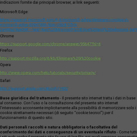
indicazioni fornite dai principali browser, ai link seguenti:
Microsoft Edge
https://support.microsoft.com/it-it/microsoft-edge/eliminare-i-cookie-in-
microsoft-edge-63947406-40ac-c3b8-57b9-
2a946a29ae09#:~:text=Apri%20Microsoft%20Edge%20and%20seleziona,del
Chrome
https://support.google.com/chrome/answer/95647?hl=it
Firefox
http://support.mozilla.org/it/kb/Eliminare%20i%20cookie
Opera
http://www.opera.com/help/tutorials/security/privacy/
Safari
http://support.apple.com/kb/ph11920
Base giuridica del trattamento
- Il presente sito internet tratta i dati in base
al consenso. Con l'uso o la consultazione del presente sito internet
l’interessato acconsente implicitamente alla possibilità di memorizzare solo i
cookie strettamente necessari (di seguito “cookie tecnici”) per il
funzionamento di questo sito.
Dati personali raccolti e natura obbligatoria o facoltativa del
conferimento dei dati e conseguenze di un eventuale rifiuto
- Come tutti
i siti web anche il presente sito fa uso di log file, nei quali vengono conservate