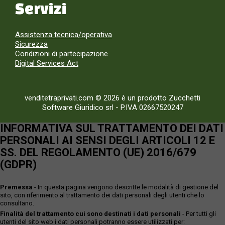
Servizi
Assistenza tecnica/operativa
Sicurezza
Condizioni di partecipazione
Digital Services Act
venditetraprivati.com © 2026 è un prodotto Zucchetti
Software Giuridico srl
-
P.IVA 02667520247
INFORMATIVA SUL TRATTAMENTO DEI DATI
PERSONALI AI SENSI DEGLI ARTICOLI 12 E
SS. DEL REGOLAMENTO (UE) 2016/679
(GDPR)
Premessa
- In questa pagina vengono descritte le modalità di gestione del
sito, con riferimento al trattamento dei dati personali degli utenti che lo
consultano.
Finalità del trattamento cui sono destinati i dati personali
- Per tutti gli
utenti del sito web i dati personali potranno essere utilizzati per: