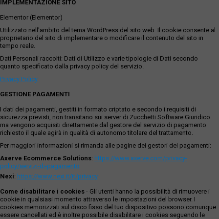
IMPLEMENTAZIONE SITO
Elementor (Elementor)
Utilizzato nell'ambito del tema WordPress del sito web. Il cookie consente al
proprietario del sito di implementare o modificare il contenuto del sito in
tempo reale.
Dati Personali raccolti: Dati di Utilizzo e varie tipologie di Dati secondo
quanto specificato dalla privacy policy del servizio.
Privacy Policy
GESTIONE PAGAMENTI
I dati dei pagamenti, gestiti in formato criptato e secondo i requisiti di
sicurezza previsti, non transitano sui server di Zucchetti Software Giuridico
ma vengono acquisiti direttamente dal gestore del servizio di pagamento
richiesto il quale agirà in qualità di autonomo titolare del trattamento.
Per maggiori informazioni si rimanda alle pagine dei gestori dei pagamenti:
Axerve Ecommerce Solutions
:
https://www.axerve.com/privacy-
policy/servizi-di-pagamento
Nexi
:
https://www.nexi.it/it/privacy
Come disabilitare i cookies
- Gli utenti hanno la possibilità di rimuovere i
cookie in qualsiasi momento attraverso le impostazioni del browser. I
cookies memorizzati sul disco fisso del tuo dispositivo possono comunque
essere cancellati ed è inoltre possibile disabilitare i cookies seguendo le