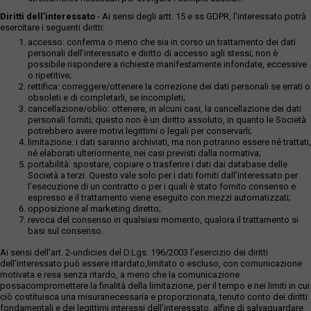
Diritti dell’interessato
- Ai sensi degli artt. 15 e ss GDPR, l’interessato potrà
esercitare i seguenti diritti:
accesso: conferma o meno che sia in corso un trattamento dei dati
personali dell’interessato e diritto di accesso agli stessi; non è
possibile rispondere a richieste manifestamente infondate, eccessive
o ripetitive;
rettifica: correggere/ottenere la correzione dei dati personali se errati o
obsoleti e di completarli, se incompleti;
cancellazione/oblio: ottenere, in alcuni casi, la cancellazione dei dati
personali forniti; questo non è un diritto assoluto, in quanto le Società
potrebbero avere motivi legittimi o legali per conservarli;
limitazione: i dati saranno archiviati, ma non potranno essere né trattati,
né elaborati ulteriormente, nei casi previsti dalla normativa;
portabilità: spostare, copiare o trasferire i dati dai database delle
Società a terzi. Questo vale solo per i dati forniti dall’interessato per
l’esecuzione di un contratto o per i quali è stato fornito consenso e
espresso e il trattamento viene eseguito con mezzi automatizzati;
opposizione al marketing diretto;
revoca del consenso in qualsiasi momento, qualora il trattamento si
basi sul consenso.
Ai sensi dell’art. 2-undicies del D.Lgs. 196/2003 l’esercizio dei diritti
dell’interessato può essere ritardato,limitato o escluso, con comunicazione
motivata e resa senza ritardo, a meno che la comunicazione
possacompromettere la finalità della limitazione, per il tempo e nei limiti in cui
ciò costituisca una misuranecessaria e proporzionata, tenuto conto dei diritti
fondamentali e dei legittimi interessi dell’interessato, alfine di salvaguardare