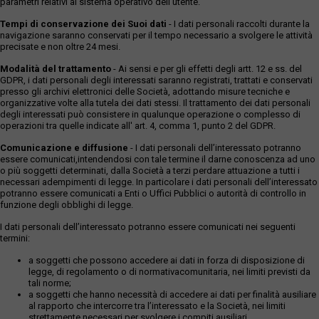
parametri relativi al sistema operativo dell'utente.
Tempi di conservazione dei Suoi dati
- I dati personali raccolti durante la
navigazione saranno conservati per il tempo necessario a svolgere le attività
precisate e non oltre 24 mesi.
Modalità del trattamento
- Ai sensi e per gli effetti degli artt. 12 e ss. del
GDPR, i dati personali degli interessati saranno registrati, trattati e conservati
presso gli archivi elettronici delle Società, adottando misure tecniche e
organizzative volte alla tutela dei dati stessi. Il trattamento dei dati personali
degli interessati può consistere in qualunque operazione o complesso di
operazioni tra quelle indicate all' art. 4, comma 1, punto 2 del GDPR.
Comunicazione e diffusione
- I dati personali dell’interessato potranno
essere comunicati,intendendosi con tale termine il darne conoscenza ad uno
o più soggetti determinati, dalla Società a terzi perdare attuazione a tutti i
necessari adempimenti di legge. In particolare i dati personali dell’interessato
potranno essere comunicati a Enti o Uffici Pubblici o autorità di controllo in
funzione degli obblighi di legge.
I dati personali dell’interessato potranno essere comunicati nei seguenti
termini:
a soggetti che possono accedere ai dati in forza di disposizione di
legge, di regolamento o di normativacomunitaria, nei limiti previsti da
tali norme;
a soggetti che hanno necessità di accedere ai dati per finalità ausiliare
al rapporto che intercorre tra l’interessato e la Società, nei limiti
strettamente necessari per svolgere i compiti ausiliari.