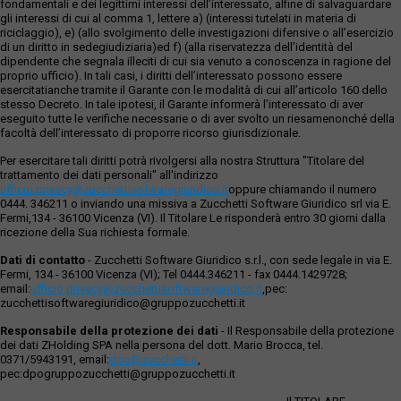
fondamentali e dei legittimi interessi dell’interessato, alfine di salvaguardare
gli interessi di cui al comma 1, lettere a) (interessi tutelati in materia di
riciclaggio), e) (allo svolgimento delle investigazioni difensive o all’esercizio
di un diritto in sedegiudiziaria)ed f) (alla riservatezza dell’identità del
dipendente che segnala illeciti di cui sia venuto a conoscenza in ragione del
proprio ufficio). In tali casi, i diritti dell’interessato possono essere
esercitatianche tramite il Garante con le modalità di cui all’articolo 160 dello
stesso Decreto. In tale ipotesi, il Garante informerà l’interessato di aver
eseguito tutte le verifiche necessarie o di aver svolto un riesamenonché della
facoltà dell’interessato di proporre ricorso giurisdizionale.
Per esercitare tali diritti potrà rivolgersi alla nostra Struttura "Titolare del
trattamento dei dati personali" all'indirizzo
ufficio.privacy@zucchettisofwaregiuridico.it
oppure chiamando il numero
0444. 346211 o inviando una missiva a Zucchetti Software Giuridico srl via E.
Fermi,134 - 36100 Vicenza (VI). Il Titolare Le risponderà entro 30 giorni dalla
ricezione della Sua richiesta formale.
Dati di contatto
- Zucchetti Software Giuridico s.r.l., con sede legale in via E.
Fermi, 134 - 36100 Vicenza (VI); Tel 0444.346211 - fax 0444.1429728;
email:
ufficio.privacy@zucchettisoftwaregiuridico.it
,pec:
zucchettisoftwaregiuridico@gruppozucchetti.it
Responsabile della protezione dei dati
- Il Responsabile della protezione
dei dati ZHolding SPA nella persona del dott. Mario Brocca, tel.
0371/5943191, email:
dpo@zucchetti.it
,
pec:dpogruppozucchetti@gruppozucchetti.it