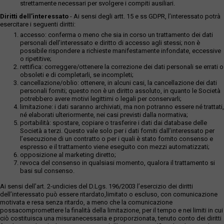
strettamente necessari per svolgere i compiti ausiliari.
Diritti dell’interessato
- Ai sensi degli artt. 15 e ss GDPR, l’interessato potrà
esercitare i seguenti diritti:
accesso: conferma o meno che sia in corso un trattamento dei dati
personali dell’interessato e diritto di accesso agli stessi; non è
possibile rispondere a richieste manifestamente infondate, eccessive
o ripetitive;
rettifica: correggere/ottenere la correzione dei dati personali se errati o
obsoleti e di completarli, se incompleti;
cancellazione/oblio: ottenere, in alcuni casi, la cancellazione dei dati
personali forniti; questo non è un diritto assoluto, in quanto le Società
potrebbero avere motivi legittimi o legali per conservarli;
limitazione: i dati saranno archiviati, ma non potranno essere né trattati,
né elaborati ulteriormente, nei casi previsti dalla normativa;
portabilità: spostare, copiare o trasferire i dati dai database delle
Società a terzi. Questo vale solo per i dati forniti dall’interessato per
l’esecuzione di un contratto o per i quali è stato fornito consenso e
espresso e il trattamento viene eseguito con mezzi automatizzati;
opposizione al marketing diretto;
revoca del consenso in qualsiasi momento, qualora il trattamento si
basi sul consenso.
Ai sensi dell’art. 2-undicies del D.Lgs. 196/2003 l’esercizio dei diritti
dell’interessato può essere ritardato,limitato o escluso, con comunicazione
motivata e resa senza ritardo, a meno che la comunicazione
possacompromettere la finalità della limitazione, per il tempo e nei limiti in cui
ciò costituisca una misuranecessaria e proporzionata, tenuto conto dei diritti