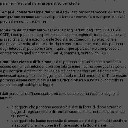
parametri relativi al sistema operativo dell'utente.
Tempi di conservazione dei Suoi dati
- I dati personali raccolti durante la
navigazione saranno conservati per il tempo necessario a svolgere le attività
precisate e non oltre 24 mesi.
Modalità del trattamento
- Ai sensi e per gli effetti degli artt. 12 e ss. del
GDPR, i dati personali degli interessati saranno registrati, trattati e conservati
presso gli archivi elettronici delle Società, adottando misure tecniche e
organizzative volte alla tutela dei dati stessi. Il trattamento dei dati personali
degli interessati può consistere in qualunque operazione o complesso di
operazioni tra quelle indicate all' art. 4, comma 1, punto 2 del GDPR.
Comunicazione e diffusione
- I dati personali dell’interessato potranno
essere comunicati,intendendosi con tale termine il darne conoscenza ad uno
o più soggetti determinati, dalla Società a terzi perdare attuazione a tutti i
necessari adempimenti di legge. In particolare i dati personali dell’interessato
potranno essere comunicati a Enti o Uffici Pubblici o autorità di controllo in
funzione degli obblighi di legge.
I dati personali dell’interessato potranno essere comunicati nei seguenti
termini:
a soggetti che possono accedere ai dati in forza di disposizione di
legge, di regolamento o di normativacomunitaria, nei limiti previsti da
tali norme;
a soggetti che hanno necessità di accedere ai dati per finalità ausiliare
al rapporto che intercorre tra l’interessato e la Società, nei limiti