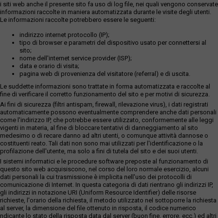
i siti web anche il presente sito fa uso di log file, nei quali vengono conservate
informazioni raccolte in maniera automatizzata durante le visite degli utenti.
Le informazioni raccolte potrebbero essere le seguenti:
indirizzo internet protocollo (IP);
tipo di browser e parametri del dispositivo usato per connettersi al
sito;
nome dell'internet service provider (ISP);
data e orario di visita;
pagina web di provenienza del visitatore (referral) e di uscita.
Le suddette informazioni sono trattate in forma automatizzata e raccolte al
fine di verificare il corretto funzionamento del sito e per motivi di sicurezza.
Ai fini di sicurezza (filtri antispam, firewall, rilevazione virus), i dati registrati
automaticamente possono eventualmente comprendere anche dati personali
come l'indirizzo IP, che potrebbe essere utilizzato, conformemente alle leggi
vigenti in materia, al fine di bloccare tentativi di danneggiamento al sito
medesimo o di recare danno ad altri utenti, o comunque attività dannose o
costituenti reato. Tali dati non sono mai utilizzati per l'identificazione o la
profilazione dell'utente, ma solo a fini di tutela del sito e dei suoi utenti.
I sistemi informatici e le procedure software preposte al funzionamento di
questo sito web acquisiscono, nel corso del loro normale esercizio, alcuni
dati personali la cui trasmissione è implicita nell'uso dei protocolli di
comunicazione di Internet. In questa categoria di dati rientrano gli indirizzi IP,
gli indirizzi in notazione URI (Uniform Resource Identifier) delle risorse
richieste, l'orario della richiesta, il metodo utilizzato nel sottoporre la richiesta
al server, la dimensione del file ottenuto in risposta, il codice numerico
ndicante lo stato della risposta data dal server (buon fine, errore, ecc.) ed altri