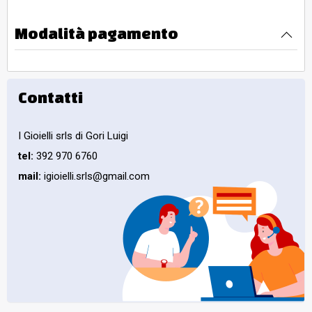
Modalità pagamento
Contatti
I Gioielli srls di Gori Luigi
tel:
392 970 6760
mail:
igioielli.srls@gmail.com