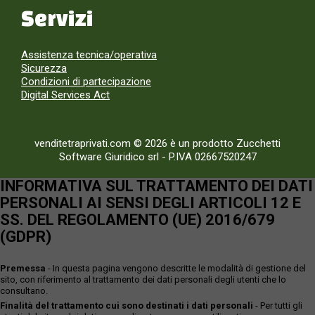
Servizi
Assistenza tecnica/operativa
Sicurezza
Condizioni di partecipazione
Digital Services Act
venditetraprivati.com © 2026 è un prodotto Zucchetti
Software Giuridico srl
-
P.IVA 02667520247
INFORMATIVA SUL TRATTAMENTO DEI DATI
PERSONALI AI SENSI DEGLI ARTICOLI 12 E
SS. DEL REGOLAMENTO (UE) 2016/679
(GDPR)
Premessa
- In questa pagina vengono descritte le modalità di gestione del
sito, con riferimento al trattamento dei dati personali degli utenti che lo
consultano.
Finalità del trattamento cui sono destinati i dati personali
- Per tutti gli