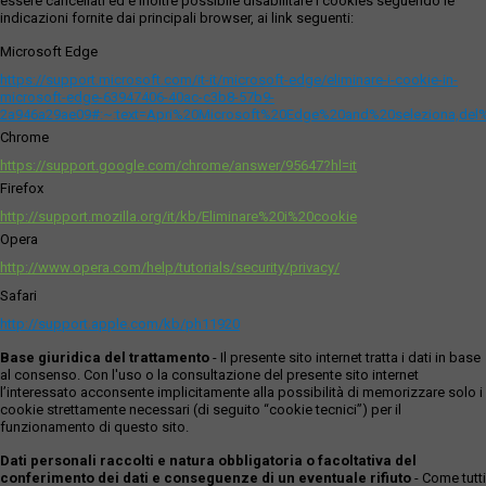
essere cancellati ed è inoltre possibile disabilitare i cookies seguendo le
indicazioni fornite dai principali browser, ai link seguenti:
Microsoft Edge
https://support.microsoft.com/it-it/microsoft-edge/eliminare-i-cookie-in-
microsoft-edge-63947406-40ac-c3b8-57b9-
2a946a29ae09#:~:text=Apri%20Microsoft%20Edge%20and%20seleziona,del
Chrome
https://support.google.com/chrome/answer/95647?hl=it
Firefox
http://support.mozilla.org/it/kb/Eliminare%20i%20cookie
Opera
http://www.opera.com/help/tutorials/security/privacy/
Safari
http://support.apple.com/kb/ph11920
Base giuridica del trattamento
- Il presente sito internet tratta i dati in base
al consenso. Con l'uso o la consultazione del presente sito internet
l’interessato acconsente implicitamente alla possibilità di memorizzare solo i
cookie strettamente necessari (di seguito “cookie tecnici”) per il
funzionamento di questo sito.
Dati personali raccolti e natura obbligatoria o facoltativa del
conferimento dei dati e conseguenze di un eventuale rifiuto
- Come tutti