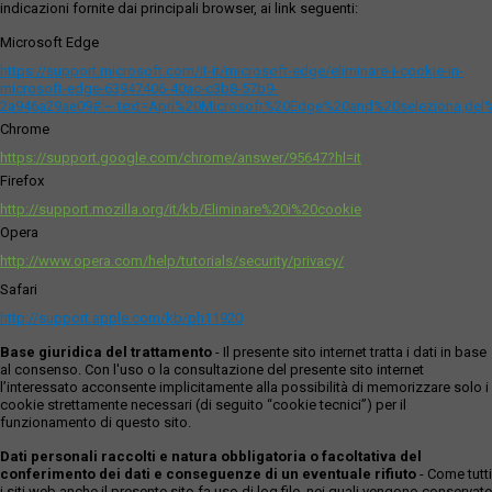
indicazioni fornite dai principali browser, ai link seguenti:
Microsoft Edge
https://support.microsoft.com/it-it/microsoft-edge/eliminare-i-cookie-in-
microsoft-edge-63947406-40ac-c3b8-57b9-
2a946a29ae09#:~:text=Apri%20Microsoft%20Edge%20and%20seleziona,del
Chrome
https://support.google.com/chrome/answer/95647?hl=it
Firefox
http://support.mozilla.org/it/kb/Eliminare%20i%20cookie
Opera
http://www.opera.com/help/tutorials/security/privacy/
Safari
http://support.apple.com/kb/ph11920
Base giuridica del trattamento
- Il presente sito internet tratta i dati in base
al consenso. Con l'uso o la consultazione del presente sito internet
l’interessato acconsente implicitamente alla possibilità di memorizzare solo i
cookie strettamente necessari (di seguito “cookie tecnici”) per il
funzionamento di questo sito.
Dati personali raccolti e natura obbligatoria o facoltativa del
conferimento dei dati e conseguenze di un eventuale rifiuto
- Come tutti
i siti web anche il presente sito fa uso di log file, nei quali vengono conservate