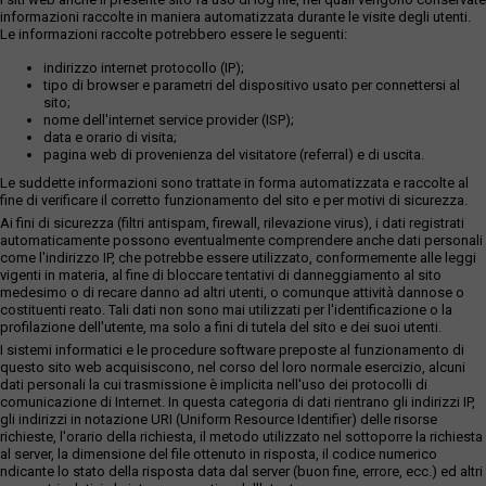
informazioni raccolte in maniera automatizzata durante le visite degli utenti.
Le informazioni raccolte potrebbero essere le seguenti:
indirizzo internet protocollo (IP);
tipo di browser e parametri del dispositivo usato per connettersi al
sito;
nome dell'internet service provider (ISP);
data e orario di visita;
pagina web di provenienza del visitatore (referral) e di uscita.
Le suddette informazioni sono trattate in forma automatizzata e raccolte al
fine di verificare il corretto funzionamento del sito e per motivi di sicurezza.
Ai fini di sicurezza (filtri antispam, firewall, rilevazione virus), i dati registrati
automaticamente possono eventualmente comprendere anche dati personali
come l'indirizzo IP, che potrebbe essere utilizzato, conformemente alle leggi
vigenti in materia, al fine di bloccare tentativi di danneggiamento al sito
medesimo o di recare danno ad altri utenti, o comunque attività dannose o
costituenti reato. Tali dati non sono mai utilizzati per l'identificazione o la
profilazione dell'utente, ma solo a fini di tutela del sito e dei suoi utenti.
I sistemi informatici e le procedure software preposte al funzionamento di
questo sito web acquisiscono, nel corso del loro normale esercizio, alcuni
dati personali la cui trasmissione è implicita nell'uso dei protocolli di
comunicazione di Internet. In questa categoria di dati rientrano gli indirizzi IP,
gli indirizzi in notazione URI (Uniform Resource Identifier) delle risorse
richieste, l'orario della richiesta, il metodo utilizzato nel sottoporre la richiesta
al server, la dimensione del file ottenuto in risposta, il codice numerico
ndicante lo stato della risposta data dal server (buon fine, errore, ecc.) ed altri