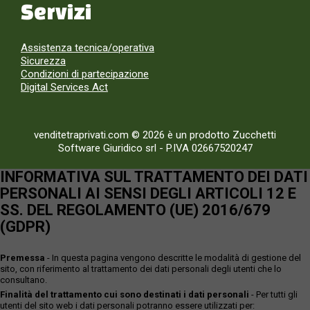
Servizi
Assistenza tecnica/operativa
Sicurezza
Condizioni di partecipazione
Digital Services Act
venditetraprivati.com © 2026 è un prodotto Zucchetti
Software Giuridico srl
-
P.IVA 02667520247
INFORMATIVA SUL TRATTAMENTO DEI DATI
PERSONALI AI SENSI DEGLI ARTICOLI 12 E
SS. DEL REGOLAMENTO (UE) 2016/679
(GDPR)
Premessa
- In questa pagina vengono descritte le modalità di gestione del
sito, con riferimento al trattamento dei dati personali degli utenti che lo
consultano.
Finalità del trattamento cui sono destinati i dati personali
- Per tutti gli
utenti del sito web i dati personali potranno essere utilizzati per: