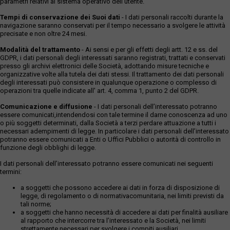
parametri relativi al sistema operativo dell'utente.
Tempi di conservazione dei Suoi dati
- I dati personali raccolti durante la
navigazione saranno conservati per il tempo necessario a svolgere le attività
precisate e non oltre 24 mesi.
Modalità del trattamento
- Ai sensi e per gli effetti degli artt. 12 e ss. del
GDPR, i dati personali degli interessati saranno registrati, trattati e conservati
presso gli archivi elettronici delle Società, adottando misure tecniche e
organizzative volte alla tutela dei dati stessi. Il trattamento dei dati personali
degli interessati può consistere in qualunque operazione o complesso di
operazioni tra quelle indicate all' art. 4, comma 1, punto 2 del GDPR.
Comunicazione e diffusione
- I dati personali dell’interessato potranno
essere comunicati,intendendosi con tale termine il darne conoscenza ad uno
o più soggetti determinati, dalla Società a terzi perdare attuazione a tutti i
necessari adempimenti di legge. In particolare i dati personali dell’interessato
potranno essere comunicati a Enti o Uffici Pubblici o autorità di controllo in
funzione degli obblighi di legge.
I dati personali dell’interessato potranno essere comunicati nei seguenti
termini:
a soggetti che possono accedere ai dati in forza di disposizione di
legge, di regolamento o di normativacomunitaria, nei limiti previsti da
tali norme;
a soggetti che hanno necessità di accedere ai dati per finalità ausiliare
al rapporto che intercorre tra l’interessato e la Società, nei limiti
strettamente necessari per svolgere i compiti ausiliari.