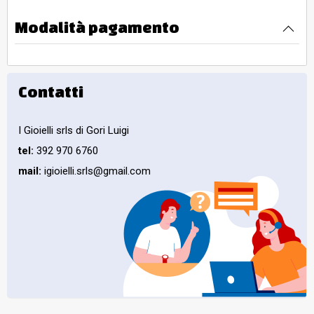
Modalità pagamento
Contatti
I Gioielli srls di Gori Luigi
tel:
392 970 6760
mail:
igioielli.srls@gmail.com