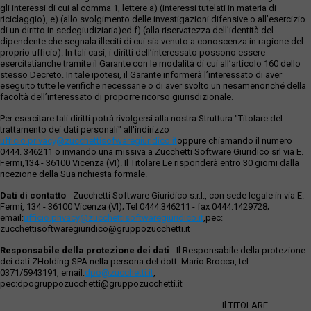
gli interessi di cui al comma 1, lettere a) (interessi tutelati in materia di
riciclaggio), e) (allo svolgimento delle investigazioni difensive o all’esercizio
di un diritto in sedegiudiziaria)ed f) (alla riservatezza dell’identità del
dipendente che segnala illeciti di cui sia venuto a conoscenza in ragione del
proprio ufficio). In tali casi, i diritti dell’interessato possono essere
esercitatianche tramite il Garante con le modalità di cui all’articolo 160 dello
stesso Decreto. In tale ipotesi, il Garante informerà l’interessato di aver
eseguito tutte le verifiche necessarie o di aver svolto un riesamenonché della
facoltà dell’interessato di proporre ricorso giurisdizionale.
Per esercitare tali diritti potrà rivolgersi alla nostra Struttura "Titolare del
trattamento dei dati personali" all'indirizzo
ufficio.privacy@zucchettisofwaregiuridico.it
oppure chiamando il numero
0444. 346211 o inviando una missiva a Zucchetti Software Giuridico srl via E.
Fermi,134 - 36100 Vicenza (VI). Il Titolare Le risponderà entro 30 giorni dalla
ricezione della Sua richiesta formale.
Dati di contatto
- Zucchetti Software Giuridico s.r.l., con sede legale in via E.
Fermi, 134 - 36100 Vicenza (VI); Tel 0444.346211 - fax 0444.1429728;
email:
ufficio.privacy@zucchettisoftwaregiuridico.it
,pec:
zucchettisoftwaregiuridico@gruppozucchetti.it
Responsabile della protezione dei dati
- Il Responsabile della protezione
dei dati ZHolding SPA nella persona del dott. Mario Brocca, tel.
0371/5943191, email:
dpo@zucchetti.it
,
pec:dpogruppozucchetti@gruppozucchetti.it
Il TITOLARE