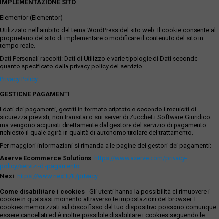
IMPLEMENTAZIONE SITO
Elementor (Elementor)
Utilizzato nell'ambito del tema WordPress del sito web. Il cookie consente al
proprietario del sito di implementare o modificare il contenuto del sito in
tempo reale.
Dati Personali raccolti: Dati di Utilizzo e varie tipologie di Dati secondo
quanto specificato dalla privacy policy del servizio.
Privacy Policy
GESTIONE PAGAMENTI
I dati dei pagamenti, gestiti in formato criptato e secondo i requisiti di
sicurezza previsti, non transitano sui server di Zucchetti Software Giuridico
ma vengono acquisiti direttamente dal gestore del servizio di pagamento
richiesto il quale agirà in qualità di autonomo titolare del trattamento.
Per maggiori informazioni si rimanda alle pagine dei gestori dei pagamenti:
Axerve Ecommerce Solutions
:
https://www.axerve.com/privacy-
policy/servizi-di-pagamento
Nexi
:
https://www.nexi.it/it/privacy
Come disabilitare i cookies
- Gli utenti hanno la possibilità di rimuovere i
cookie in qualsiasi momento attraverso le impostazioni del browser. I
cookies memorizzati sul disco fisso del tuo dispositivo possono comunque
essere cancellati ed è inoltre possibile disabilitare i cookies seguendo le