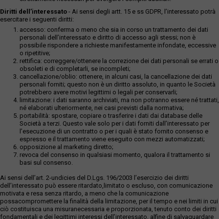
Diritti dell’interessato
- Ai sensi degli artt. 15 e ss GDPR, l’interessato potrà
esercitare i seguenti diritti:
accesso: conferma o meno che sia in corso un trattamento dei dati
personali dell’interessato e diritto di accesso agli stessi; non è
possibile rispondere a richieste manifestamente infondate, eccessive
o ripetitive;
rettifica: correggere/ottenere la correzione dei dati personali se errati o
obsoleti e di completarli, se incompleti;
cancellazione/oblio: ottenere, in alcuni casi, la cancellazione dei dati
personali forniti; questo non è un diritto assoluto, in quanto le Società
potrebbero avere motivi legittimi o legali per conservarli;
limitazione: i dati saranno archiviati, ma non potranno essere né trattati,
né elaborati ulteriormente, nei casi previsti dalla normativa;
portabilità: spostare, copiare o trasferire i dati dai database delle
Società a terzi. Questo vale solo per i dati forniti dall’interessato per
l’esecuzione di un contratto o per i quali è stato fornito consenso e
espresso e il trattamento viene eseguito con mezzi automatizzati;
opposizione al marketing diretto;
revoca del consenso in qualsiasi momento, qualora il trattamento si
basi sul consenso.
Ai sensi dell’art. 2-undicies del D.Lgs. 196/2003 l’esercizio dei diritti
dell’interessato può essere ritardato,limitato o escluso, con comunicazione
motivata e resa senza ritardo, a meno che la comunicazione
possacompromettere la finalità della limitazione, per il tempo e nei limiti in cui
ciò costituisca una misuranecessaria e proporzionata, tenuto conto dei diritti
fondamentali e dei legittimi interessi dell’interessato, alfine di salvaguardare