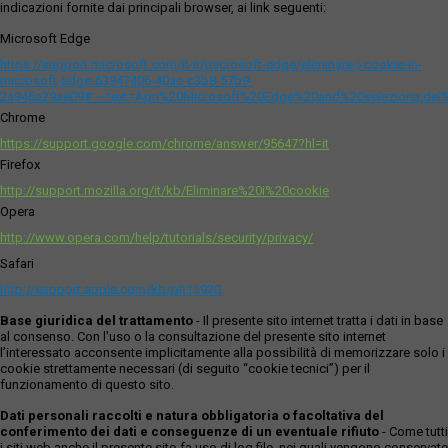
indicazioni fornite dai principali browser, ai link seguenti:
Microsoft Edge
https://support.microsoft.com/it-it/microsoft-edge/eliminare-i-cookie-in-
microsoft-edge-63947406-40ac-c3b8-57b9-
2a946a29ae09#:~:text=Apri%20Microsoft%20Edge%20and%20seleziona,del
Chrome
https://support.google.com/chrome/answer/95647?hl=it
Firefox
http://support.mozilla.org/it/kb/Eliminare%20i%20cookie
Opera
http://www.opera.com/help/tutorials/security/privacy/
Safari
http://support.apple.com/kb/ph11920
Base giuridica del trattamento
- Il presente sito internet tratta i dati in base
al consenso. Con l'uso o la consultazione del presente sito internet
l’interessato acconsente implicitamente alla possibilità di memorizzare solo i
cookie strettamente necessari (di seguito “cookie tecnici”) per il
funzionamento di questo sito.
Dati personali raccolti e natura obbligatoria o facoltativa del
conferimento dei dati e conseguenze di un eventuale rifiuto
- Come tutti
i siti web anche il presente sito fa uso di log file, nei quali vengono conservate