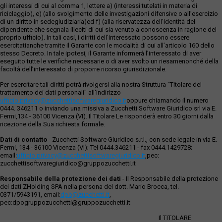
gli interessi di cui al comma 1, lettere a) (interessi tutelati in materia di
riciclaggio), e) (allo svolgimento delle investigazioni difensive o all’esercizio
di un diritto in sedegiudiziaria)ed f) (alla riservatezza dell’identità del
dipendente che segnala illeciti di cui sia venuto a conoscenza in ragione del
proprio ufficio). In tali casi, i diritti dell’interessato possono essere
esercitatianche tramite il Garante con le modalità di cui all’articolo 160 dello
stesso Decreto. In tale ipotesi, il Garante informerà l’interessato di aver
eseguito tutte le verifiche necessarie o di aver svolto un riesamenonché della
facoltà dell’interessato di proporre ricorso giurisdizionale.
Per esercitare tali diritti potrà rivolgersi alla nostra Struttura "Titolare del
trattamento dei dati personali" all'indirizzo
ufficio.privacy@zucchettisofwaregiuridico.it
oppure chiamando il numero
0444. 346211 o inviando una missiva a Zucchetti Software Giuridico srl via E.
Fermi,134 - 36100 Vicenza (VI). Il Titolare Le risponderà entro 30 giorni dalla
ricezione della Sua richiesta formale.
Dati di contatto
- Zucchetti Software Giuridico s.r.l., con sede legale in via E.
Fermi, 134 - 36100 Vicenza (VI); Tel 0444.346211 - fax 0444.1429728;
email:
ufficio.privacy@zucchettisoftwaregiuridico.it
,pec:
zucchettisoftwaregiuridico@gruppozucchetti.it
Responsabile della protezione dei dati
- Il Responsabile della protezione
dei dati ZHolding SPA nella persona del dott. Mario Brocca, tel.
0371/5943191, email:
dpo@zucchetti.it
,
pec:dpogruppozucchetti@gruppozucchetti.it
Il TITOLARE