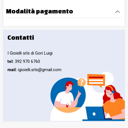
Modalità pagamento
Contatti
I Gioielli srls di Gori Luigi
tel:
392 970 6760
mail:
igioielli.srls@gmail.com