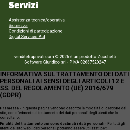
Servizi
Assistenza tecnica/operativa
Sicurezza
Condizioni di partecipazione
Digital Services Act
venditetraprivati.com © 2026 è un prodotto Zucchetti
Software Giuridico srl
-
P.IVA 02667520247
INFORMATIVA SUL TRATTAMENTO DEI DATI
PERSONALI AI SENSI DEGLI ARTICOLI 12 E
SS. DEL REGOLAMENTO (UE) 2016/679
(GDPR)
Premessa
- In questa pagina vengono descritte le modalità di gestione del
sito, con riferimento al trattamento dei dati personali degli utenti che lo
consultano.
Finalità del trattamento cui sono destinati i dati personali
- Per tutti gli
utenti del sito web i dati personali potranno essere utilizzati per: