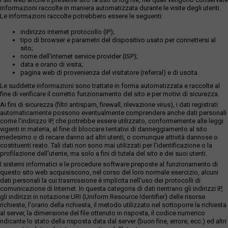
informazioni raccolte in maniera automatizzata durante le visite degli utenti.
Le informazioni raccolte potrebbero essere le seguenti:
indirizzo internet protocollo (IP);
tipo di browser e parametri del dispositivo usato per connettersi al
sito;
nome dell'internet service provider (ISP);
data e orario di visita;
pagina web di provenienza del visitatore (referral) e di uscita.
Le suddette informazioni sono trattate in forma automatizzata e raccolte al
fine di verificare il corretto funzionamento del sito e per motivi di sicurezza.
Ai fini di sicurezza (filtri antispam, firewall, rilevazione virus), i dati registrati
automaticamente possono eventualmente comprendere anche dati personali
come l'indirizzo IP, che potrebbe essere utilizzato, conformemente alle leggi
vigenti in materia, al fine di bloccare tentativi di danneggiamento al sito
medesimo o di recare danno ad altri utenti, o comunque attività dannose o
costituenti reato. Tali dati non sono mai utilizzati per l'identificazione o la
profilazione dell'utente, ma solo a fini di tutela del sito e dei suoi utenti.
I sistemi informatici e le procedure software preposte al funzionamento di
questo sito web acquisiscono, nel corso del loro normale esercizio, alcuni
dati personali la cui trasmissione è implicita nell'uso dei protocolli di
comunicazione di Internet. In questa categoria di dati rientrano gli indirizzi IP,
gli indirizzi in notazione URI (Uniform Resource Identifier) delle risorse
richieste, l'orario della richiesta, il metodo utilizzato nel sottoporre la richiesta
al server, la dimensione del file ottenuto in risposta, il codice numerico
ndicante lo stato della risposta data dal server (buon fine, errore, ecc.) ed altri