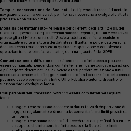
parametri relativi al sistema operativo dell'utente.
Tempi di conservazione dei Suoi dati
- I dati personali raccolti durante la
navigazione saranno conservati per il tempo necessario a svolgere le attività
precisate e non oltre 24 mesi.
Modalità del trattamento
- Ai sensi e per gli effetti degli artt. 12 e ss. del
GDPR, i dati personali degli interessati saranno registrati, trattati e conservati
presso gli archivi elettronici delle Società, adottando misure tecniche e
organizzative volte alla tutela dei dati stessi. Il trattamento dei dati personali
degli interessati può consistere in qualunque operazione o complesso di
operazioni tra quelle indicate all' art. 4, comma 1, punto 2 del GDPR.
Comunicazione e diffusione
- I dati personali dell’interessato potranno
essere comunicati,intendendosi con tale termine il darne conoscenza ad uno
o più soggetti determinati, dalla Società a terzi perdare attuazione a tutti i
necessari adempimenti di legge. In particolare i dati personali dell’interessato
potranno essere comunicati a Enti o Uffici Pubblici o autorità di controllo in
funzione degli obblighi di legge.
I dati personali dell’interessato potranno essere comunicati nei seguenti
termini:
a soggetti che possono accedere ai dati in forza di disposizione di
legge, di regolamento o di normativacomunitaria, nei limiti previsti da
tali norme;
a soggetti che hanno necessità di accedere ai dati per finalità ausiliare
al rapporto che intercorre tra l’interessato e la Società, nei limiti
strettamente necessari per svolgere i compiti ausiliari.