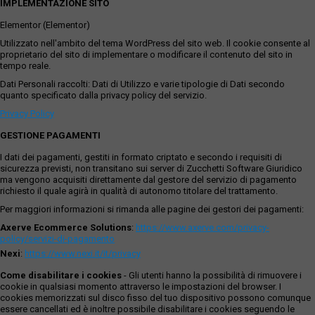
IMPLEMENTAZIONE SITO
Elementor (Elementor)
Utilizzato nell'ambito del tema WordPress del sito web. Il cookie consente al
proprietario del sito di implementare o modificare il contenuto del sito in
tempo reale.
Dati Personali raccolti: Dati di Utilizzo e varie tipologie di Dati secondo
quanto specificato dalla privacy policy del servizio.
Privacy Policy
GESTIONE PAGAMENTI
I dati dei pagamenti, gestiti in formato criptato e secondo i requisiti di
sicurezza previsti, non transitano sui server di Zucchetti Software Giuridico
ma vengono acquisiti direttamente dal gestore del servizio di pagamento
richiesto il quale agirà in qualità di autonomo titolare del trattamento.
Per maggiori informazioni si rimanda alle pagine dei gestori dei pagamenti:
Axerve Ecommerce Solutions
:
https://www.axerve.com/privacy-
policy/servizi-di-pagamento
Nexi
:
https://www.nexi.it/it/privacy
Come disabilitare i cookies
- Gli utenti hanno la possibilità di rimuovere i
cookie in qualsiasi momento attraverso le impostazioni del browser. I
cookies memorizzati sul disco fisso del tuo dispositivo possono comunque
essere cancellati ed è inoltre possibile disabilitare i cookies seguendo le