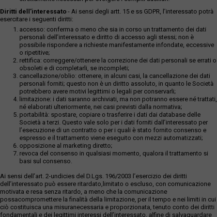
Diritti dell’interessato
- Ai sensi degli artt. 15 e ss GDPR, l’interessato potrà
esercitare i seguenti diritti:
accesso: conferma o meno che sia in corso un trattamento dei dati
personali dell’interessato e diritto di accesso agli stessi; non è
possibile rispondere a richieste manifestamente infondate, eccessive
o ripetitive;
rettifica: correggere/ottenere la correzione dei dati personali se errati o
obsoleti e di completarli, se incompleti;
cancellazione/oblio: ottenere, in alcuni casi, la cancellazione dei dati
personali forniti; questo non è un diritto assoluto, in quanto le Società
potrebbero avere motivi legittimi o legali per conservarli;
limitazione: i dati saranno archiviati, ma non potranno essere né trattati,
né elaborati ulteriormente, nei casi previsti dalla normativa;
portabilità: spostare, copiare o trasferire i dati dai database delle
Società a terzi. Questo vale solo per i dati forniti dall’interessato per
l’esecuzione di un contratto o per i quali è stato fornito consenso e
espresso e il trattamento viene eseguito con mezzi automatizzati;
opposizione al marketing diretto;
revoca del consenso in qualsiasi momento, qualora il trattamento si
basi sul consenso.
Ai sensi dell’art. 2-undicies del D.Lgs. 196/2003 l’esercizio dei diritti
dell’interessato può essere ritardato,limitato o escluso, con comunicazione
motivata e resa senza ritardo, a meno che la comunicazione
possacompromettere la finalità della limitazione, per il tempo e nei limiti in cui
ciò costituisca una misuranecessaria e proporzionata, tenuto conto dei diritti
fondamentali e dei legittimi interessi dell’interessato, alfine di salvaguardare