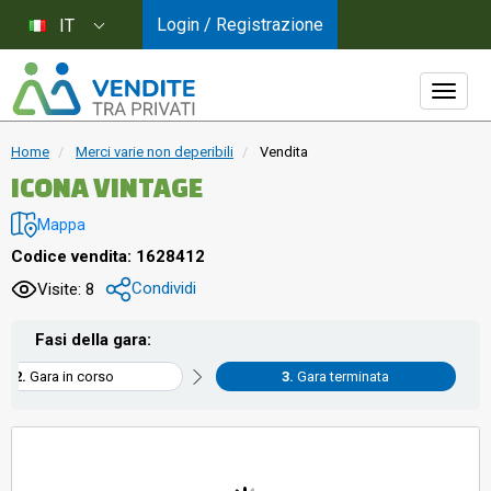
Login / Registrazione
IT
Home
Merci varie non deperibili
Vendita
ICONA VINTAGE
Mappa
Codice vendita: 1628412
Condividi
Visite: 8
Fasi della gara:
Gara in corso
Gara terminata