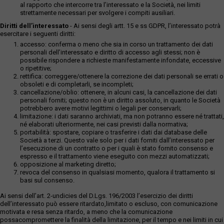
al rapporto che intercorre tra l’interessato e la Società, nei limiti
strettamente necessari per svolgere i compiti ausiliari.
Diritti dell’interessato
- Ai sensi degli artt. 15 e ss GDPR, l’interessato potrà
esercitare i seguenti diritti:
accesso: conferma o meno che sia in corso un trattamento dei dati
personali dell’interessato e diritto di accesso agli stessi; non è
possibile rispondere a richieste manifestamente infondate, eccessive
o ripetitive;
rettifica: correggere/ottenere la correzione dei dati personali se errati o
obsoleti e di completarli, se incompleti;
cancellazione/oblio: ottenere, in alcuni casi, la cancellazione dei dati
personali forniti; questo non è un diritto assoluto, in quanto le Società
potrebbero avere motivi legittimi o legali per conservarli;
limitazione: i dati saranno archiviati, ma non potranno essere né trattati,
né elaborati ulteriormente, nei casi previsti dalla normativa;
portabilità: spostare, copiare o trasferire i dati dai database delle
Società a terzi. Questo vale solo per i dati forniti dall’interessato per
l’esecuzione di un contratto o per i quali è stato fornito consenso e
espresso e il trattamento viene eseguito con mezzi automatizzati;
opposizione al marketing diretto;
revoca del consenso in qualsiasi momento, qualora il trattamento si
basi sul consenso.
Ai sensi dell’art. 2-undicies del D.Lgs. 196/2003 l’esercizio dei diritti
dell’interessato può essere ritardato,limitato o escluso, con comunicazione
motivata e resa senza ritardo, a meno che la comunicazione
possacompromettere la finalità della limitazione, per il tempo e nei limiti in cui