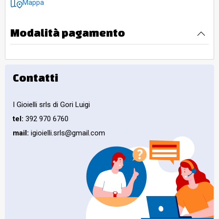
Mappa
Modalità pagamento
Contatti
I Gioielli srls di Gori Luigi
tel:
392 970 6760
mail:
igioielli.srls@gmail.com