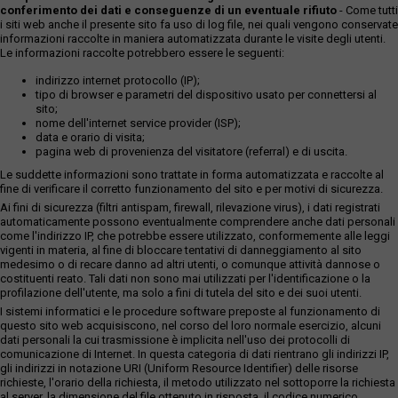
conferimento dei dati e conseguenze di un eventuale rifiuto
- Come tutti
i siti web anche il presente sito fa uso di log file, nei quali vengono conservate
informazioni raccolte in maniera automatizzata durante le visite degli utenti.
Le informazioni raccolte potrebbero essere le seguenti:
indirizzo internet protocollo (IP);
tipo di browser e parametri del dispositivo usato per connettersi al
sito;
nome dell'internet service provider (ISP);
data e orario di visita;
pagina web di provenienza del visitatore (referral) e di uscita.
Le suddette informazioni sono trattate in forma automatizzata e raccolte al
fine di verificare il corretto funzionamento del sito e per motivi di sicurezza.
Ai fini di sicurezza (filtri antispam, firewall, rilevazione virus), i dati registrati
automaticamente possono eventualmente comprendere anche dati personali
come l'indirizzo IP, che potrebbe essere utilizzato, conformemente alle leggi
vigenti in materia, al fine di bloccare tentativi di danneggiamento al sito
medesimo o di recare danno ad altri utenti, o comunque attività dannose o
costituenti reato. Tali dati non sono mai utilizzati per l'identificazione o la
profilazione dell'utente, ma solo a fini di tutela del sito e dei suoi utenti.
I sistemi informatici e le procedure software preposte al funzionamento di
questo sito web acquisiscono, nel corso del loro normale esercizio, alcuni
dati personali la cui trasmissione è implicita nell'uso dei protocolli di
comunicazione di Internet. In questa categoria di dati rientrano gli indirizzi IP,
gli indirizzi in notazione URI (Uniform Resource Identifier) delle risorse
richieste, l'orario della richiesta, il metodo utilizzato nel sottoporre la richiesta
al server, la dimensione del file ottenuto in risposta, il codice numerico