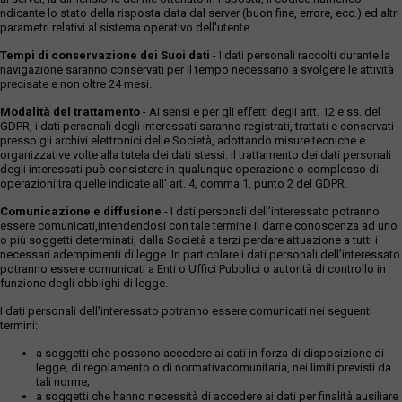
ndicante lo stato della risposta data dal server (buon fine, errore, ecc.) ed altri
parametri relativi al sistema operativo dell'utente.
Tempi di conservazione dei Suoi dati
- I dati personali raccolti durante la
navigazione saranno conservati per il tempo necessario a svolgere le attività
precisate e non oltre 24 mesi.
Modalità del trattamento
- Ai sensi e per gli effetti degli artt. 12 e ss. del
GDPR, i dati personali degli interessati saranno registrati, trattati e conservati
presso gli archivi elettronici delle Società, adottando misure tecniche e
organizzative volte alla tutela dei dati stessi. Il trattamento dei dati personali
degli interessati può consistere in qualunque operazione o complesso di
operazioni tra quelle indicate all' art. 4, comma 1, punto 2 del GDPR.
Comunicazione e diffusione
- I dati personali dell’interessato potranno
essere comunicati,intendendosi con tale termine il darne conoscenza ad uno
o più soggetti determinati, dalla Società a terzi perdare attuazione a tutti i
necessari adempimenti di legge. In particolare i dati personali dell’interessato
potranno essere comunicati a Enti o Uffici Pubblici o autorità di controllo in
funzione degli obblighi di legge.
I dati personali dell’interessato potranno essere comunicati nei seguenti
termini:
a soggetti che possono accedere ai dati in forza di disposizione di
legge, di regolamento o di normativacomunitaria, nei limiti previsti da
tali norme;
a soggetti che hanno necessità di accedere ai dati per finalità ausiliare