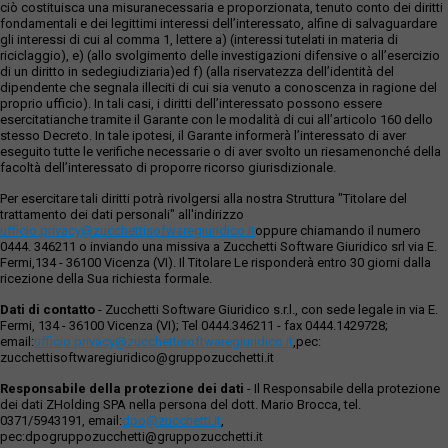
ciò costituisca una misuranecessaria e proporzionata, tenuto conto dei diritti
fondamentali e dei legittimi interessi dell’interessato, alfine di salvaguardare
gli interessi di cui al comma 1, lettere a) (interessi tutelati in materia di
riciclaggio), e) (allo svolgimento delle investigazioni difensive o all’esercizio
di un diritto in sedegiudiziaria)ed f) (alla riservatezza dell’identità del
dipendente che segnala illeciti di cui sia venuto a conoscenza in ragione del
proprio ufficio). In tali casi, i diritti dell’interessato possono essere
esercitatianche tramite il Garante con le modalità di cui all’articolo 160 dello
stesso Decreto. In tale ipotesi, il Garante informerà l’interessato di aver
eseguito tutte le verifiche necessarie o di aver svolto un riesamenonché della
facoltà dell’interessato di proporre ricorso giurisdizionale.
Per esercitare tali diritti potrà rivolgersi alla nostra Struttura "Titolare del
trattamento dei dati personali" all'indirizzo
ufficio.privacy@zucchettisofwaregiuridico.it
oppure chiamando il numero
0444. 346211 o inviando una missiva a Zucchetti Software Giuridico srl via E.
Fermi,134 - 36100 Vicenza (VI). Il Titolare Le risponderà entro 30 giorni dalla
ricezione della Sua richiesta formale.
Dati di contatto
- Zucchetti Software Giuridico s.r.l., con sede legale in via E.
Fermi, 134 - 36100 Vicenza (VI); Tel 0444.346211 - fax 0444.1429728;
email:
ufficio.privacy@zucchettisoftwaregiuridico.it
,pec:
zucchettisoftwaregiuridico@gruppozucchetti.it
Responsabile della protezione dei dati
- Il Responsabile della protezione
dei dati ZHolding SPA nella persona del dott. Mario Brocca, tel.
0371/5943191, email:
dpo@zucchetti.it
,
pec:dpogruppozucchetti@gruppozucchetti.it