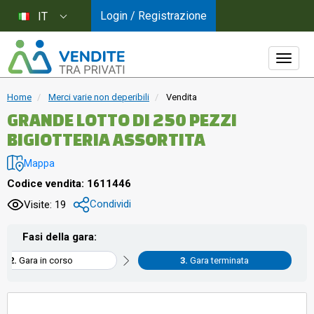
Login / Registrazione
IT
Home
Merci varie non deperibili
Vendita
GRANDE LOTTO DI 250 PEZZI
BIGIOTTERIA ASSORTITA
Mappa
Codice vendita: 1611446
Condividi
Visite: 19
Fasi della gara:
Gara in corso
Gara terminata