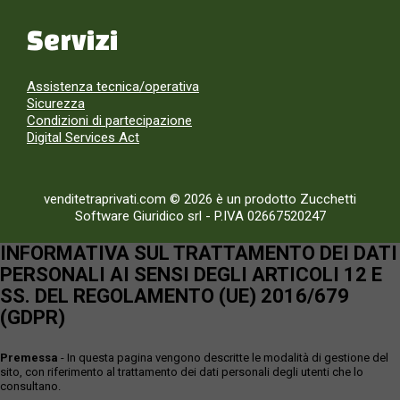
Servizi
Assistenza tecnica/operativa
Sicurezza
Condizioni di partecipazione
Digital Services Act
venditetraprivati.com © 2026 è un prodotto Zucchetti
Software Giuridico srl
-
P.IVA 02667520247
INFORMATIVA SUL TRATTAMENTO DEI DATI
PERSONALI AI SENSI DEGLI ARTICOLI 12 E
SS. DEL REGOLAMENTO (UE) 2016/679
(GDPR)
Premessa
- In questa pagina vengono descritte le modalità di gestione del
sito, con riferimento al trattamento dei dati personali degli utenti che lo
consultano.