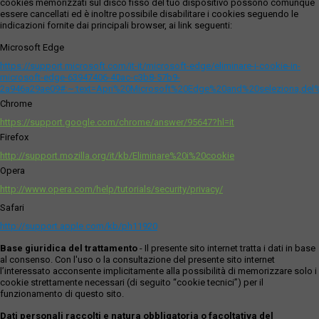
cookies memorizzati sul disco fisso del tuo dispositivo possono comunque
essere cancellati ed è inoltre possibile disabilitare i cookies seguendo le
indicazioni fornite dai principali browser, ai link seguenti:
Microsoft Edge
https://support.microsoft.com/it-it/microsoft-edge/eliminare-i-cookie-in-
microsoft-edge-63947406-40ac-c3b8-57b9-
2a946a29ae09#:~:text=Apri%20Microsoft%20Edge%20and%20seleziona,del
Chrome
https://support.google.com/chrome/answer/95647?hl=it
Firefox
http://support.mozilla.org/it/kb/Eliminare%20i%20cookie
Opera
http://www.opera.com/help/tutorials/security/privacy/
Safari
http://support.apple.com/kb/ph11920
Base giuridica del trattamento
- Il presente sito internet tratta i dati in base
al consenso. Con l'uso o la consultazione del presente sito internet
l’interessato acconsente implicitamente alla possibilità di memorizzare solo i
cookie strettamente necessari (di seguito “cookie tecnici”) per il
funzionamento di questo sito.
Dati personali raccolti e natura obbligatoria o facoltativa del