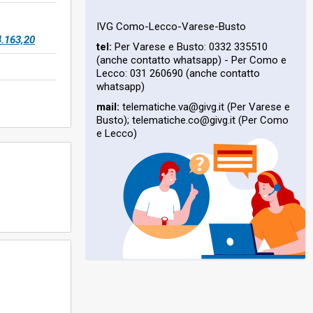
IVG Como-Lecco-Varese-Busto
4.163,20
tel:
Per Varese e Busto: 0332 335510
(anche contatto whatsapp) - Per Como e
Lecco: 031 260690 (anche contatto
whatsapp)
mail:
telematiche.va@givg.it (Per Varese e
Busto); telematiche.co@givg.it (Per Como
e Lecco)