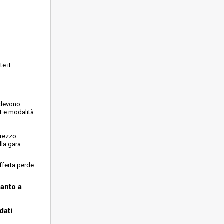
e.it
o devono
. Le modalità
prezzo
lla gara
offerta perde
tanto a
dati