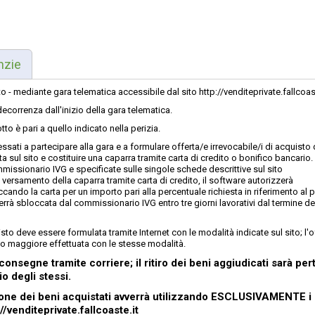
nzie
o - mediante gara telematica accessibile dal sito http://venditeprivate.fallcoast
decorrenza dall'inizio della gara telematica.
to è pari a quello indicato nella perizia.
ressati a partecipare alla gara e a formulare offerta/e irrevocabile/i di acquist
ta sul sito e costituire una caparra tramite carta di credito o bonifico bancario
mmissionario IVG e specificate sulle singole schede descrittive sul sito
i versamento della caparra tramite carta di credito, il software autorizzerà
ando la carta per un importo pari alla percentuale richiesta in riferimento al 
errà sbloccata dal commissionario IVG entro tre giorni lavorativi dal termine de
uisto deve essere formulata tramite Internet con le modalità indicate sul sito; l'
o maggiore effettuata con le stesse modalità.
consegne tramite corriere; il ritiro dei beni aggiudicati sarà per
o degli stessi.
ione dei beni acquistati avverrà utilizzando ESCLUSIVAMENTE i 
://venditeprivate.fallcoaste.it