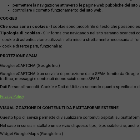
permettere la navigazione attraverso le pagine web pubbliche del sito
controllare il corretto funzionamento del sito web.
COOKIES
Che cosa sono i cookies
- I cookie sono piccoli file di testo che possono esse
Tipologie di cookies
- Si informa che navigando nel sito saranno scaricati coo
- cookie di autenticazione utilizzati nella misura strettamente necessaria al for
- cookie di terze parti, funzionali a:
PROTEZIONE SPAM
Google reCAPTCHA (Google Inc.)
Google reCAPTCHA è un servizio di protezione dallo SPAM fornito da Google Inc. Q
traffico, messaggi e contenuti riconosciuti come SPAM.
Dati Personali raccolti: Cookie e Dati di Utilizzo secondo quanto specificato da
Privacy Policy
VISUALIZZAZIONE DI CONTENUTI DA PIATTAFORME ESTERNE
Questo tipo di servizi permette di visualizzare contenuti ospitati su piattafor
Nel caso in cui sia installato un servizio di questo tipo, è possibile che, anche ne
Widget Google Maps (Google Inc.)