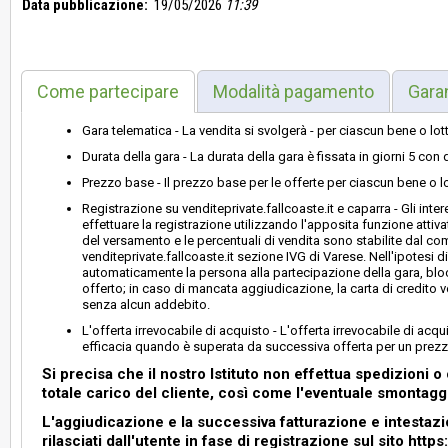
Data pubblicazione:
19/05/2026
11:39
Come partecipare
Modalità pagamento
Gara
Gara telematica - La vendita si svolgerà - per ciascun bene o lott
Durata della gara - La durata della gara è fissata in giorni 5 con 
Prezzo base - Il prezzo base per le offerte per ciascun bene o lot
Registrazione su venditeprivate.fallcoaste.it e caparra - Gli inte
effettuare la registrazione utilizzando l'apposita funzione attiva
del versamento e le percentuali di vendita sono stabilite dal co
venditeprivate.fallcoaste.it sezione IVG di Varese. Nell'ipotesi d
automaticamente la persona alla partecipazione della gara, blocc
offerto; in caso di mancata aggiudicazione, la carta di credito v
senza alcun addebito.
L'offerta irrevocabile di acquisto - L'offerta irrevocabile di acq
efficacia quando è superata da successiva offerta per un prezz
Si precisa che il nostro Istituto non effettua spedizioni o 
totale carico del cliente, così come l'eventuale smontaggi
L'aggiudicazione e la successiva fatturazione e intestaz
rilasciati dall'utente in fase di registrazione sul sito https