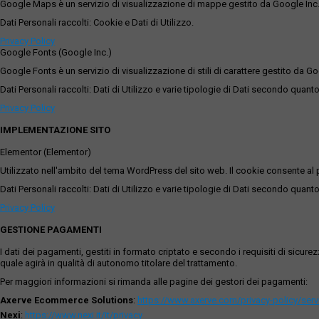
Google Maps è un servizio di visualizzazione di mappe gestito da Google Inc. c
Dati Personali raccolti: Cookie e Dati di Utilizzo.
Privacy Policy
Google Fonts (Google Inc.)
Google Fonts è un servizio di visualizzazione di stili di carattere gestito da Go
Dati Personali raccolti: Dati di Utilizzo e varie tipologie di Dati secondo quanto
Privacy Policy
IMPLEMENTAZIONE SITO
Elementor (Elementor)
Utilizzato nell'ambito del tema WordPress del sito web. Il cookie consente al p
Dati Personali raccolti: Dati di Utilizzo e varie tipologie di Dati secondo quanto
Privacy Policy
GESTIONE PAGAMENTI
I dati dei pagamenti, gestiti in formato criptato e secondo i requisiti di sicur
quale agirà in qualità di autonomo titolare del trattamento.
Per maggiori informazioni si rimanda alle pagine dei gestori dei pagamenti:
Axerve Ecommerce Solutions
:
https://www.axerve.com/privacy-policy/ser
Nexi
:
https://www.nexi.it/it/privacy