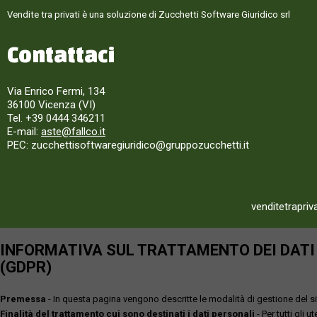
Vendite tra privati è una soluzione di Zucchetti Software Giuridico srl
Contattaci
Via Enrico Fermi, 134
36100 Vicenza (VI)
Tel. +39 0444 346211
E-mail:
aste@fallco.it
PEC: zucchettisoftwaregiuridico@gruppozucchetti.it
venditetrapriv
INFORMATIVA SUL TRATTAMENTO DEI DATI P
(GDPR)
Premessa
- In questa pagina vengono descritte le modalità di gestione del sit
Finalità del trattamento cui sono destinati i dati personali
- Per tutti gli 