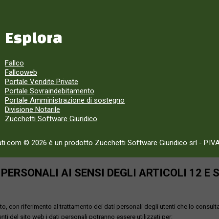
Esplora
Fallco
Fallcoweb
Portale Vendite Private
Portale Sovraindebitamento
Portale Amministrazione di sostegno
Divisione Notarile
Zucchetti Software Giuridico
ati.com © 2026 è un prodotto Zucchetti Software Giuridico srl
-
P.IV
ERSONALI AI SENSI DEGLI ARTICOLI 12 E 
o, con riferimento al trattamento dei dati personali degli utenti che lo consult
utenti del sito web i dati personali potranno essere utilizzati per: