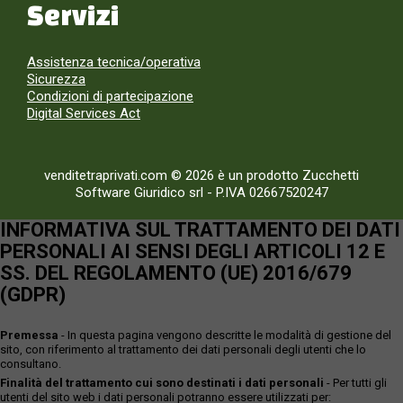
Servizi
Assistenza tecnica/operativa
Sicurezza
Condizioni di partecipazione
Digital Services Act
venditetraprivati.com © 2026 è un prodotto Zucchetti
Software Giuridico srl
-
P.IVA 02667520247
INFORMATIVA SUL TRATTAMENTO DEI DATI
PERSONALI AI SENSI DEGLI ARTICOLI 12 E
SS. DEL REGOLAMENTO (UE) 2016/679
(GDPR)
Premessa
- In questa pagina vengono descritte le modalità di gestione del
sito, con riferimento al trattamento dei dati personali degli utenti che lo
consultano.
Finalità del trattamento cui sono destinati i dati personali
- Per tutti gli
utenti del sito web i dati personali potranno essere utilizzati per: