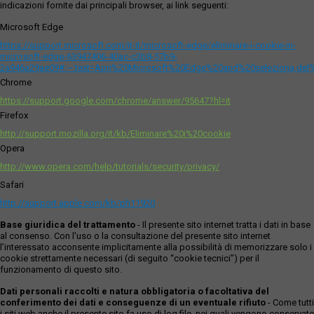
indicazioni fornite dai principali browser, ai link seguenti:
Microsoft Edge
https://support.microsoft.com/it-it/microsoft-edge/eliminare-i-cookie-in-
microsoft-edge-63947406-40ac-c3b8-57b9-
2a946a29ae09#:~:text=Apri%20Microsoft%20Edge%20and%20seleziona,del
Chrome
https://support.google.com/chrome/answer/95647?hl=it
Firefox
http://support.mozilla.org/it/kb/Eliminare%20i%20cookie
Opera
http://www.opera.com/help/tutorials/security/privacy/
Safari
http://support.apple.com/kb/ph11920
Base giuridica del trattamento
- Il presente sito internet tratta i dati in base
al consenso. Con l'uso o la consultazione del presente sito internet
l’interessato acconsente implicitamente alla possibilità di memorizzare solo i
cookie strettamente necessari (di seguito “cookie tecnici”) per il
funzionamento di questo sito.
Dati personali raccolti e natura obbligatoria o facoltativa del
conferimento dei dati e conseguenze di un eventuale rifiuto
- Come tutti
i siti web anche il presente sito fa uso di log file, nei quali vengono conservate