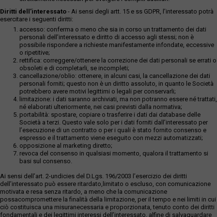
Diritti dell’interessato
- Ai sensi degli artt. 15 e ss GDPR, l’interessato potrà
esercitare i seguenti diritti:
accesso: conferma o meno che sia in corso un trattamento dei dati
personali dell’interessato e diritto di accesso agli stessi; non è
possibile rispondere a richieste manifestamente infondate, eccessive
o ripetitive;
rettifica: correggere/ottenere la correzione dei dati personali se errati o
obsoleti e di completarli, se incompleti;
cancellazione/oblio: ottenere, in alcuni casi, la cancellazione dei dati
personali forniti; questo non è un diritto assoluto, in quanto le Società
potrebbero avere motivi legittimi o legali per conservarli;
limitazione: i dati saranno archiviati, ma non potranno essere né trattati,
né elaborati ulteriormente, nei casi previsti dalla normativa;
portabilità: spostare, copiare o trasferire i dati dai database delle
Società a terzi. Questo vale solo per i dati forniti dall’interessato per
l’esecuzione di un contratto o per i quali è stato fornito consenso e
espresso e il trattamento viene eseguito con mezzi automatizzati;
opposizione al marketing diretto;
revoca del consenso in qualsiasi momento, qualora il trattamento si
basi sul consenso.
Ai sensi dell’art. 2-undicies del D.Lgs. 196/2003 l’esercizio dei diritti
dell’interessato può essere ritardato,limitato o escluso, con comunicazione
motivata e resa senza ritardo, a meno che la comunicazione
possacompromettere la finalità della limitazione, per il tempo e nei limiti in cui
ciò costituisca una misuranecessaria e proporzionata, tenuto conto dei diritti
fondamentali e dei legittimi interessi dell’interessato, alfine di salvaguardare