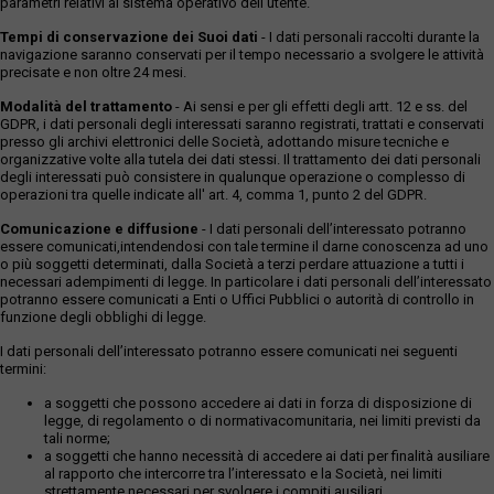
parametri relativi al sistema operativo dell'utente.
Tempi di conservazione dei Suoi dati
- I dati personali raccolti durante la
navigazione saranno conservati per il tempo necessario a svolgere le attività
precisate e non oltre 24 mesi.
Modalità del trattamento
- Ai sensi e per gli effetti degli artt. 12 e ss. del
GDPR, i dati personali degli interessati saranno registrati, trattati e conservati
presso gli archivi elettronici delle Società, adottando misure tecniche e
organizzative volte alla tutela dei dati stessi. Il trattamento dei dati personali
degli interessati può consistere in qualunque operazione o complesso di
operazioni tra quelle indicate all' art. 4, comma 1, punto 2 del GDPR.
Comunicazione e diffusione
- I dati personali dell’interessato potranno
essere comunicati,intendendosi con tale termine il darne conoscenza ad uno
o più soggetti determinati, dalla Società a terzi perdare attuazione a tutti i
necessari adempimenti di legge. In particolare i dati personali dell’interessato
potranno essere comunicati a Enti o Uffici Pubblici o autorità di controllo in
funzione degli obblighi di legge.
I dati personali dell’interessato potranno essere comunicati nei seguenti
termini:
a soggetti che possono accedere ai dati in forza di disposizione di
legge, di regolamento o di normativacomunitaria, nei limiti previsti da
tali norme;
a soggetti che hanno necessità di accedere ai dati per finalità ausiliare
al rapporto che intercorre tra l’interessato e la Società, nei limiti
strettamente necessari per svolgere i compiti ausiliari.