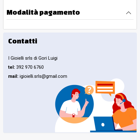
Modalità pagamento
Contatti
I Gioielli srls di Gori Luigi
tel:
392 970 6760
mail:
igioielli.srls@gmail.com