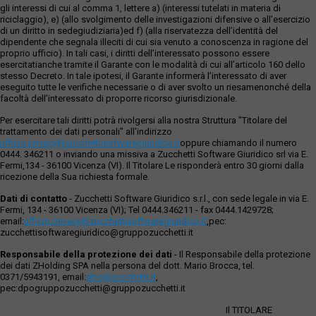
gli interessi di cui al comma 1, lettere a) (interessi tutelati in materia di
riciclaggio), e) (allo svolgimento delle investigazioni difensive o all’esercizio
di un diritto in sedegiudiziaria)ed f) (alla riservatezza dell’identità del
dipendente che segnala illeciti di cui sia venuto a conoscenza in ragione del
proprio ufficio). In tali casi, i diritti dell’interessato possono essere
esercitatianche tramite il Garante con le modalità di cui all’articolo 160 dello
stesso Decreto. In tale ipotesi, il Garante informerà l’interessato di aver
eseguito tutte le verifiche necessarie o di aver svolto un riesamenonché della
facoltà dell’interessato di proporre ricorso giurisdizionale.
Per esercitare tali diritti potrà rivolgersi alla nostra Struttura "Titolare del
trattamento dei dati personali" all'indirizzo
ufficio.privacy@zucchettisofwaregiuridico.it
oppure chiamando il numero
0444. 346211 o inviando una missiva a Zucchetti Software Giuridico srl via E.
Fermi,134 - 36100 Vicenza (VI). Il Titolare Le risponderà entro 30 giorni dalla
ricezione della Sua richiesta formale.
Dati di contatto
- Zucchetti Software Giuridico s.r.l., con sede legale in via E.
Fermi, 134 - 36100 Vicenza (VI); Tel 0444.346211 - fax 0444.1429728;
email:
ufficio.privacy@zucchettisoftwaregiuridico.it
,pec:
zucchettisoftwaregiuridico@gruppozucchetti.it
Responsabile della protezione dei dati
- Il Responsabile della protezione
dei dati ZHolding SPA nella persona del dott. Mario Brocca, tel.
0371/5943191, email:
dpo@zucchetti.it
,
pec:dpogruppozucchetti@gruppozucchetti.it
Il TITOLARE