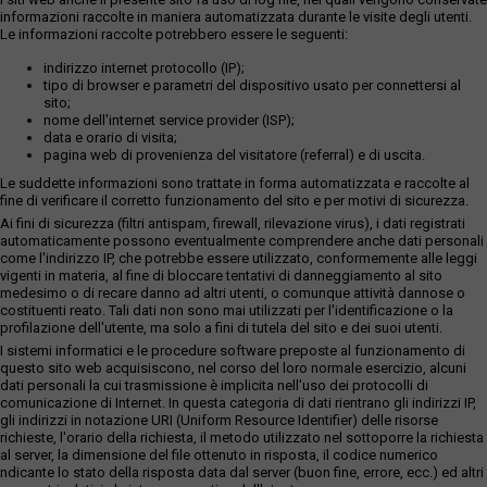
informazioni raccolte in maniera automatizzata durante le visite degli utenti.
Le informazioni raccolte potrebbero essere le seguenti:
indirizzo internet protocollo (IP);
tipo di browser e parametri del dispositivo usato per connettersi al
sito;
nome dell'internet service provider (ISP);
data e orario di visita;
pagina web di provenienza del visitatore (referral) e di uscita.
Le suddette informazioni sono trattate in forma automatizzata e raccolte al
fine di verificare il corretto funzionamento del sito e per motivi di sicurezza.
Ai fini di sicurezza (filtri antispam, firewall, rilevazione virus), i dati registrati
automaticamente possono eventualmente comprendere anche dati personali
come l'indirizzo IP, che potrebbe essere utilizzato, conformemente alle leggi
vigenti in materia, al fine di bloccare tentativi di danneggiamento al sito
medesimo o di recare danno ad altri utenti, o comunque attività dannose o
costituenti reato. Tali dati non sono mai utilizzati per l'identificazione o la
profilazione dell'utente, ma solo a fini di tutela del sito e dei suoi utenti.
I sistemi informatici e le procedure software preposte al funzionamento di
questo sito web acquisiscono, nel corso del loro normale esercizio, alcuni
dati personali la cui trasmissione è implicita nell'uso dei protocolli di
comunicazione di Internet. In questa categoria di dati rientrano gli indirizzi IP,
gli indirizzi in notazione URI (Uniform Resource Identifier) delle risorse
richieste, l'orario della richiesta, il metodo utilizzato nel sottoporre la richiesta
al server, la dimensione del file ottenuto in risposta, il codice numerico
ndicante lo stato della risposta data dal server (buon fine, errore, ecc.) ed altri