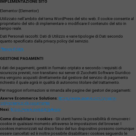
IMPLEMENTAZIONE SITO
Elementor (Elementor)
Utilizzato nell'ambito del tema WordPress del sito web. Il cookie consente al
proprietario del sito di implementare o modificare il contenuto del sito in
tempo reale.
Dati Personali raccolti: Dati di Utilizzo e varie tipologie di Dati secondo
quanto specificato dalla privacy policy del servizio.
Privacy Policy
GESTIONE PAGAMENTI
I dati dei pagamenti, gestiti in formato criptato e secondo i requisiti di
sicurezza previsti, non transitano sui server di Zucchetti Software Giuridico
ma vengono acquisiti direttamente dal gestore del servizio di pagamento
richiesto il quale agirà in qualità di autonomo titolare del trattamento.
Per maggiori informazioni si rimanda alle pagine dei gestori dei pagamenti:
Axerve Ecommerce Solutions
:
https://www.axerve.com/privacy-
policy/servizi-di-pagamento
Nexi
:
https://www.nexi.it/it/privacy
Come disabilitare i cookies
- Gli utenti hanno la possibilità di rimuovere i
cookie in qualsiasi momento attraverso le impostazioni del browser. I
cookies memorizzati sul disco fisso del tuo dispositivo possono comunque
essere cancellati ed è inoltre possibile disabilitare i cookies seguendo le