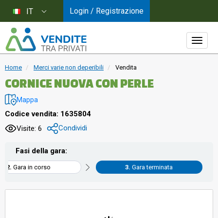
Login / Registrazione
IT
Home
Merci varie non deperibili
Vendita
CORNICE NUOVA CON PERLE
Mappa
Codice vendita: 1635804
Condividi
Visite: 6
Fasi della gara:
Gara in corso
Gara terminata