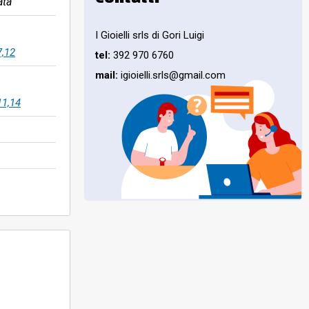
ata
I Gioielli srls di Gori Luigi
7,12
tel:
392 970 6760
mail:
igioielli.srls@gmail.com
11,14