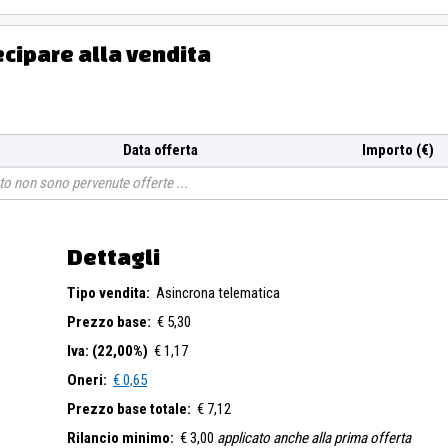
ecipare alla vendita
Data offerta
Importo (€)
o non sono pervenute offerte
Dettagli
Tipo vendita:
Asincrona telematica
Prezzo base:
€ 5,30
Iva: (22,00%)
€ 1,17
Oneri:
€ 0,65
Prezzo base totale:
€ 7,12
Rilancio minimo:
€ 3,00
applicato anche alla prima offerta