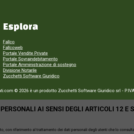
Esplora
Fallco
Fallcoweb
Portale Vendite Private
Portale Sovraindebitamento
Portale Amministrazione di sostegno
Divisione Notarile
Zucchetti Software Giuridico
ati.com © 2026 è un prodotto Zucchetti Software Giuridico srl
-
P.IV
ERSONALI AI SENSI DEGLI ARTICOLI 12 E 
o, con riferimento al trattamento dei dati personali degli utenti che lo consult