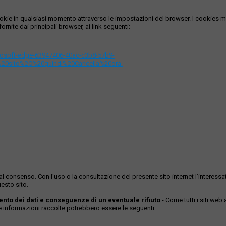
i cookie in qualsiasi momento attraverso le impostazioni del browser. I cooki
ornite dai principali browser, ai link seguenti:
icrosoft-edge-63947406-40ac-c3b8-57b9-
%20sito%2C%20quindi%20Cancella%20ora.
ase al consenso. Con l'uso o la consultazione del presente sito internet l’inter
esto sito.
mento dei dati e conseguenze di un eventuale rifiuto
- Come tutti i siti web
Le informazioni raccolte potrebbero essere le seguenti: