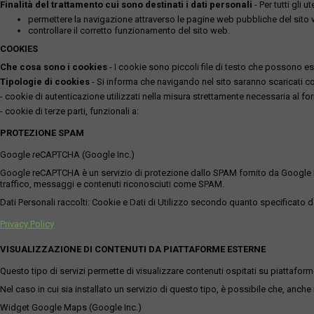
Finalità del trattamento cui sono destinati i dati personali
- Per tutti gli 
permettere la navigazione attraverso le pagine web pubbliche del sito
controllare il corretto funzionamento del sito web.
COOKIES
Che cosa sono i cookies
- I cookie sono piccoli file di testo che possono esse
Tipologie di cookies
- Si informa che navigando nel sito saranno scaricati coo
- cookie di autenticazione utilizzati nella misura strettamente necessaria al for
- cookie di terze parti, funzionali a:
PROTEZIONE SPAM
Google reCAPTCHA (Google Inc.)
Google reCAPTCHA è un servizio di protezione dallo SPAM fornito da Google Inc. Q
traffico, messaggi e contenuti riconosciuti come SPAM.
Dati Personali raccolti: Cookie e Dati di Utilizzo secondo quanto specificato da
Privacy Policy
VISUALIZZAZIONE DI CONTENUTI DA PIATTAFORME ESTERNE
Questo tipo di servizi permette di visualizzare contenuti ospitati su piattafor
Nel caso in cui sia installato un servizio di questo tipo, è possibile che, anche ne
Widget Google Maps (Google Inc.)