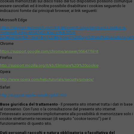
cookies memorizzati sul disco fisso del tuo dispositivo possono comunque
essere cancellati ed è inoltre possibile disabilitare i cookies seguendo le
indicazioni fornite dai principali browser, ai link seguenti:
Microsoft Edge
https://support.microsoft.com/it-it/microsoft-edge/eliminare-i-cookie-in-
microsoft-edge-63947406-40ac-c3b8-57b9-
2a946a29ae09#:~:text=Apri%20Microsoft%20Edge%20and%20seleziona,del
Chrome
https://support.google.com/chrome/answer/95647?hl=it
Firefox
http://support.mozilla.org/it/kb/Eliminare%20i%20cookie
Opera
http://www.opera.com/help/tutorials/security/privacy/
Safari
http://support.apple.com/kb/ph11920
Base giuridica del trattamento
- Il presente sito internet tratta i dati in base
al consenso. Con l'uso o la consultazione del presente sito internet
l’interessato acconsente implicitamente alla possibilità di memorizzare solo i
cookie strettamente necessari (di seguito “cookie tecnici”) per il
funzionamento di questo sito.
Dati personali raccolti e natura obbligatoria o facoltativa del