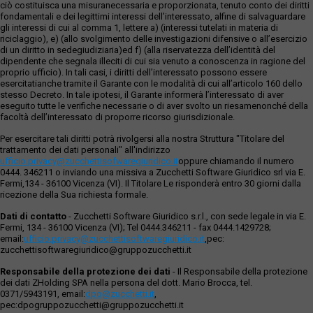
ciò costituisca una misuranecessaria e proporzionata, tenuto conto dei diritti
fondamentali e dei legittimi interessi dell’interessato, alfine di salvaguardare
gli interessi di cui al comma 1, lettere a) (interessi tutelati in materia di
riciclaggio), e) (allo svolgimento delle investigazioni difensive o all’esercizio
di un diritto in sedegiudiziaria)ed f) (alla riservatezza dell’identità del
dipendente che segnala illeciti di cui sia venuto a conoscenza in ragione del
proprio ufficio). In tali casi, i diritti dell’interessato possono essere
esercitatianche tramite il Garante con le modalità di cui all’articolo 160 dello
stesso Decreto. In tale ipotesi, il Garante informerà l’interessato di aver
eseguito tutte le verifiche necessarie o di aver svolto un riesamenonché della
facoltà dell’interessato di proporre ricorso giurisdizionale.
Per esercitare tali diritti potrà rivolgersi alla nostra Struttura "Titolare del
trattamento dei dati personali" all'indirizzo
ufficio.privacy@zucchettisofwaregiuridico.it
oppure chiamando il numero
0444. 346211 o inviando una missiva a Zucchetti Software Giuridico srl via E.
Fermi,134 - 36100 Vicenza (VI). Il Titolare Le risponderà entro 30 giorni dalla
ricezione della Sua richiesta formale.
Dati di contatto
- Zucchetti Software Giuridico s.r.l., con sede legale in via E.
Fermi, 134 - 36100 Vicenza (VI); Tel 0444.346211 - fax 0444.1429728;
email:
ufficio.privacy@zucchettisoftwaregiuridico.it
,pec:
zucchettisoftwaregiuridico@gruppozucchetti.it
Responsabile della protezione dei dati
- Il Responsabile della protezione
dei dati ZHolding SPA nella persona del dott. Mario Brocca, tel.
0371/5943191, email:
dpo@zucchetti.it
,
pec:dpogruppozucchetti@gruppozucchetti.it