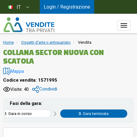
Login / Registrazione
IT
Home
Oggetti d'arte o antiquariato
Vendita
COLLANA SECTOR NUOVA CON
SCATOLA
Mappa
Codice vendita: 1571995
Condividi
Visite: 40
Fasi della gara:
Gara in corso
Gara terminata