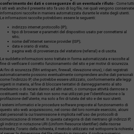
conferimento dei dati e conseguenze di un eventuale rifiuto
- Come tutti
i siti web anche il presente sito fa uso di log file, nei quali vengono conservate
informazioni raccolte in maniera automatizzata durante le visite degli utenti.
Le informazioni raccolte potrebbero essere le seguenti:
indirizzo internet protocollo (IP);
tipo di browser e parametri del dispositivo usato per connettersi al
sito;
nome dell'internet service provider (ISP);
data e orario di visita;
pagina web di provenienza del visitatore (referral) e di uscita.
Le suddette informazioni sono trattate in forma automatizzata e raccolte al
fine di verificare il corretto funzionamento del sito e per motivi di sicurezza.
Ai fini di sicurezza (filtri antispam, firewall, rilevazione virus), i dati registrati
automaticamente possono eventualmente comprendere anche dati personali
come l'indirizzo IP, che potrebbe essere utilizzato, conformemente alle leggi
vigenti in materia, al fine di bloccare tentativi di danneggiamento al sito
medesimo o di recare danno ad altri utenti, o comunque attività dannose o
costituenti reato. Tali dati non sono mai utilizzati per l'identificazione o la
profilazione dell'utente, ma solo a fini di tutela del sito e dei suoi utenti.
I sistemi informatici e le procedure software preposte al funzionamento di
questo sito web acquisiscono, nel corso del loro normale esercizio, alcuni
dati personali la cui trasmissione è implicita nell'uso dei protocolli di
comunicazione di Internet. In questa categoria di dati rientrano gli indirizzi IP,
gli indirizzi in notazione URI (Uniform Resource Identifier) delle risorse
richieste, l'orario della richiesta, il metodo utilizzato nel sottoporre la richiesta
al server, la dimensione del file ottenuto in risposta, il codice numerico