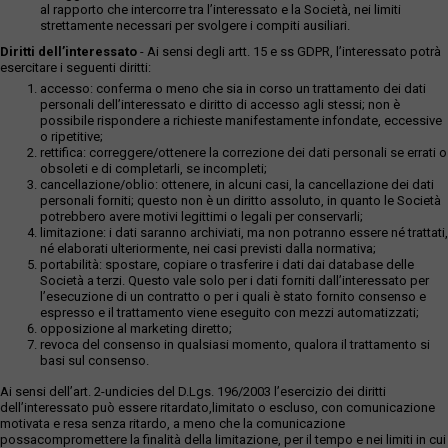
al rapporto che intercorre tra l’interessato e la Società, nei limiti
strettamente necessari per svolgere i compiti ausiliari.
Diritti dell’interessato
- Ai sensi degli artt. 15 e ss GDPR, l’interessato potrà
esercitare i seguenti diritti:
accesso: conferma o meno che sia in corso un trattamento dei dati
personali dell’interessato e diritto di accesso agli stessi; non è
possibile rispondere a richieste manifestamente infondate, eccessive
o ripetitive;
rettifica: correggere/ottenere la correzione dei dati personali se errati o
obsoleti e di completarli, se incompleti;
cancellazione/oblio: ottenere, in alcuni casi, la cancellazione dei dati
personali forniti; questo non è un diritto assoluto, in quanto le Società
potrebbero avere motivi legittimi o legali per conservarli;
limitazione: i dati saranno archiviati, ma non potranno essere né trattati,
né elaborati ulteriormente, nei casi previsti dalla normativa;
portabilità: spostare, copiare o trasferire i dati dai database delle
Società a terzi. Questo vale solo per i dati forniti dall’interessato per
l’esecuzione di un contratto o per i quali è stato fornito consenso e
espresso e il trattamento viene eseguito con mezzi automatizzati;
opposizione al marketing diretto;
revoca del consenso in qualsiasi momento, qualora il trattamento si
basi sul consenso.
Ai sensi dell’art. 2-undicies del D.Lgs. 196/2003 l’esercizio dei diritti
dell’interessato può essere ritardato,limitato o escluso, con comunicazione
motivata e resa senza ritardo, a meno che la comunicazione
possacompromettere la finalità della limitazione, per il tempo e nei limiti in cui