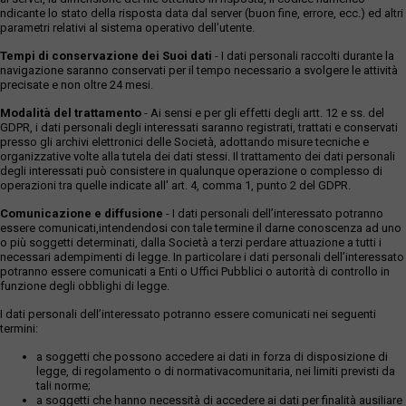
ndicante lo stato della risposta data dal server (buon fine, errore, ecc.) ed altri
parametri relativi al sistema operativo dell'utente.
Tempi di conservazione dei Suoi dati
- I dati personali raccolti durante la
navigazione saranno conservati per il tempo necessario a svolgere le attività
precisate e non oltre 24 mesi.
Modalità del trattamento
- Ai sensi e per gli effetti degli artt. 12 e ss. del
GDPR, i dati personali degli interessati saranno registrati, trattati e conservati
presso gli archivi elettronici delle Società, adottando misure tecniche e
organizzative volte alla tutela dei dati stessi. Il trattamento dei dati personali
degli interessati può consistere in qualunque operazione o complesso di
operazioni tra quelle indicate all' art. 4, comma 1, punto 2 del GDPR.
Comunicazione e diffusione
- I dati personali dell’interessato potranno
essere comunicati,intendendosi con tale termine il darne conoscenza ad uno
o più soggetti determinati, dalla Società a terzi perdare attuazione a tutti i
necessari adempimenti di legge. In particolare i dati personali dell’interessato
potranno essere comunicati a Enti o Uffici Pubblici o autorità di controllo in
funzione degli obblighi di legge.
I dati personali dell’interessato potranno essere comunicati nei seguenti
termini:
a soggetti che possono accedere ai dati in forza di disposizione di
legge, di regolamento o di normativacomunitaria, nei limiti previsti da
tali norme;
a soggetti che hanno necessità di accedere ai dati per finalità ausiliare