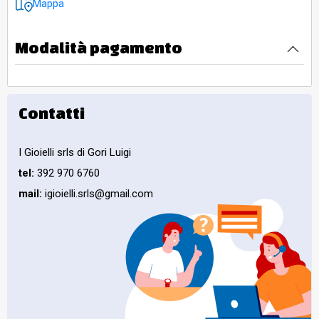
Mappa
Modalità pagamento
Contatti
I Gioielli srls di Gori Luigi
tel:
392 970 6760
mail:
igioielli.srls@gmail.com