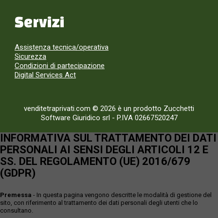
Servizi
Assistenza tecnica/operativa
Sicurezza
Condizioni di partecipazione
Digital Services Act
venditetraprivati.com © 2026 è un prodotto Zucchetti
Software Giuridico srl
-
P.IVA 02667520247
INFORMATIVA SUL TRATTAMENTO DEI DATI
PERSONALI AI SENSI DEGLI ARTICOLI 12 E
SS. DEL REGOLAMENTO (UE) 2016/679
(GDPR)
Premessa
- In questa pagina vengono descritte le modalità di gestione del
sito, con riferimento al trattamento dei dati personali degli utenti che lo
consultano.