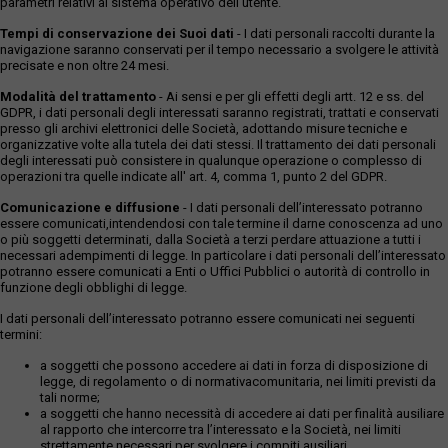
parametri relativi al sistema operativo dell'utente.
Tempi di conservazione dei Suoi dati
- I dati personali raccolti durante la
navigazione saranno conservati per il tempo necessario a svolgere le attività
precisate e non oltre 24 mesi.
Modalità del trattamento
- Ai sensi e per gli effetti degli artt. 12 e ss. del
GDPR, i dati personali degli interessati saranno registrati, trattati e conservati
presso gli archivi elettronici delle Società, adottando misure tecniche e
organizzative volte alla tutela dei dati stessi. Il trattamento dei dati personali
degli interessati può consistere in qualunque operazione o complesso di
operazioni tra quelle indicate all' art. 4, comma 1, punto 2 del GDPR.
Comunicazione e diffusione
- I dati personali dell’interessato potranno
essere comunicati,intendendosi con tale termine il darne conoscenza ad uno
o più soggetti determinati, dalla Società a terzi perdare attuazione a tutti i
necessari adempimenti di legge. In particolare i dati personali dell’interessato
potranno essere comunicati a Enti o Uffici Pubblici o autorità di controllo in
funzione degli obblighi di legge.
I dati personali dell’interessato potranno essere comunicati nei seguenti
termini:
a soggetti che possono accedere ai dati in forza di disposizione di
legge, di regolamento o di normativacomunitaria, nei limiti previsti da
tali norme;
a soggetti che hanno necessità di accedere ai dati per finalità ausiliare
al rapporto che intercorre tra l’interessato e la Società, nei limiti
strettamente necessari per svolgere i compiti ausiliari.