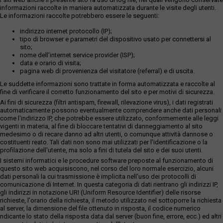
informazioni raccolte in maniera automatizzata durante le visite degli utenti.
Le informazioni raccolte potrebbero essere le seguenti:
indirizzo internet protocollo (IP);
tipo di browser e parametri del dispositivo usato per connettersi al
sito;
nome dell'internet service provider (ISP);
data e orario di visita;
pagina web di provenienza del visitatore (referral) e di uscita.
Le suddette informazioni sono trattate in forma automatizzata e raccolte al
fine di verificare il corretto funzionamento del sito e per motivi di sicurezza.
Ai fini di sicurezza (filtri antispam, firewall, rilevazione virus), i dati registrati
automaticamente possono eventualmente comprendere anche dati personali
come l'indirizzo IP, che potrebbe essere utilizzato, conformemente alle leggi
vigenti in materia, al fine di bloccare tentativi di danneggiamento al sito
medesimo o di recare danno ad altri utenti, o comunque attività dannose o
costituenti reato. Tali dati non sono mai utilizzati per l'identificazione o la
profilazione dell'utente, ma solo a fini di tutela del sito e dei suoi utenti.
I sistemi informatici e le procedure software preposte al funzionamento di
questo sito web acquisiscono, nel corso del loro normale esercizio, alcuni
dati personali la cui trasmissione è implicita nell'uso dei protocolli di
comunicazione di Internet. In questa categoria di dati rientrano gli indirizzi IP,
gli indirizzi in notazione URI (Uniform Resource Identifier) delle risorse
richieste, l'orario della richiesta, il metodo utilizzato nel sottoporre la richiesta
al server, la dimensione del file ottenuto in risposta, il codice numerico
ndicante lo stato della risposta data dal server (buon fine, errore, ecc.) ed altri