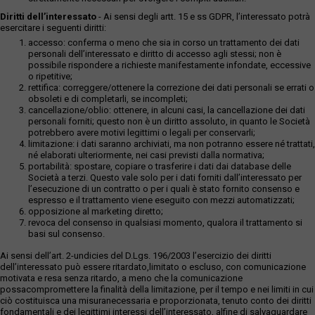
Diritti dell’interessato
- Ai sensi degli artt. 15 e ss GDPR, l’interessato potrà
esercitare i seguenti diritti:
accesso: conferma o meno che sia in corso un trattamento dei dati
personali dell’interessato e diritto di accesso agli stessi; non è
possibile rispondere a richieste manifestamente infondate, eccessive
o ripetitive;
rettifica: correggere/ottenere la correzione dei dati personali se errati o
obsoleti e di completarli, se incompleti;
cancellazione/oblio: ottenere, in alcuni casi, la cancellazione dei dati
personali forniti; questo non è un diritto assoluto, in quanto le Società
potrebbero avere motivi legittimi o legali per conservarli;
limitazione: i dati saranno archiviati, ma non potranno essere né trattati,
né elaborati ulteriormente, nei casi previsti dalla normativa;
portabilità: spostare, copiare o trasferire i dati dai database delle
Società a terzi. Questo vale solo per i dati forniti dall’interessato per
l’esecuzione di un contratto o per i quali è stato fornito consenso e
espresso e il trattamento viene eseguito con mezzi automatizzati;
opposizione al marketing diretto;
revoca del consenso in qualsiasi momento, qualora il trattamento si
basi sul consenso.
Ai sensi dell’art. 2-undicies del D.Lgs. 196/2003 l’esercizio dei diritti
dell’interessato può essere ritardato,limitato o escluso, con comunicazione
motivata e resa senza ritardo, a meno che la comunicazione
possacompromettere la finalità della limitazione, per il tempo e nei limiti in cui
ciò costituisca una misuranecessaria e proporzionata, tenuto conto dei diritti
fondamentali e dei legittimi interessi dell’interessato, alfine di salvaguardare