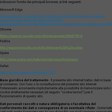
indicazioni fornite dai principali browser, ai link seguenti:
Microsoft Edge
https://support.microsoft.com/it-it/microsoft-edge/eliminare-i-cookie-in-
microsoft-edge-63947406-40ac-c3b8-57b9-
2a946a29ae09#:~:text=Apri%20Microsoft%20Edge%20and%20seleziona,del
Chrome
https://support.google.com/chrome/answer/95647?hl=it
Firefox
http://support.mozilla.org/it/kb/Eliminare%20i%20cookie
Opera
http://www.opera.com/help/tutorials/security/privacy/
Safari
http://support.apple.com/kb/ph11920
Base giuridica del trattamento
- Il presente sito internet tratta i dati in base
al consenso. Con l'uso o la consultazione del presente sito internet
l’interessato acconsente implicitamente alla possibilità di memorizzare solo i
cookie strettamente necessari (di seguito “cookie tecnici”) per il
funzionamento di questo sito.
Dati personali raccolti e natura obbligatoria o facoltativa del
conferimento dei dati e conseguenze di un eventuale rifiuto
- Come tutti
i siti web anche il presente sito fa uso di log file, nei quali vengono conservate