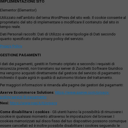
IMPLEMENTAZIONE SITO
Elementor (Elementor)
Utilizzato nell'ambito del tema WordPress del sito web. Il cookie consente al
proprietario del sito di implementare o modificare il contenuto del sito in
tempo reale.
Dati Personali raccolti: Dati di Utilizzo e varie tipologie di Dati secondo
quanto specificato dalla privacy policy del servizio.
Privacy Policy
GESTIONE PAGAMENTI
I dati dei pagamenti, gestiti in formato criptato e secondo i requisiti di
sicurezza previsti, non transitano sui server di Zucchetti Software Giuridico
ma vengono acquisiti direttamente dal gestore del servizio di pagamento
richiesto il quale agirà in qualità di autonomo titolare del trattamento.
Per maggiori informazioni si rimanda alle pagine dei gestori dei pagamenti:
Axerve Ecommerce Solutions
:
https://www.axerve.com/privacy-
policy/servizi-di-pagamento
Nexi
:
https://www.nexi.it/it/privacy
Come disabilitare i cookies
- Gli utenti hanno la possibilità di rimuovere i
cookie in qualsiasi momento attraverso le impostazioni del browser. I
cookies memorizzati sul disco fisso del tuo dispositivo possono comunque
essere cancellati ed è inoltre possibile disabilitare i cookies seguendo le