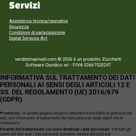
Servizi
Assistenza tecnica/operativa
Sicurezza
Condizioni di partecipazione
Digital Services Act
venditetraprivati.com © 2026 è un prodotto Zucchetti
Software Giuridico srl
-
P.IVA 02667520247
INFORMATIVA SUL TRATTAMENTO DEI DATI
PERSONALI AI SENSI DEGLI ARTICOLI 12 E
SS. DEL REGOLAMENTO (UE) 2016/679
(GDPR)
Premessa
- In questa pagina vengono descritte le modalità di gestione del
sito, con riferimento al trattamento dei dati personali degli utenti che lo
consultano.
Finalità del trattamento cui sono destinati i dati personali
- Per tutti gli
utenti del sito web i dati personali potranno essere utilizzati per: