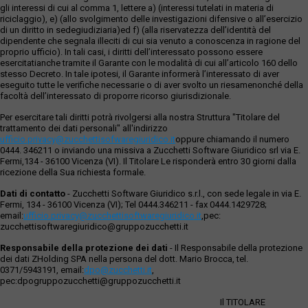
gli interessi di cui al comma 1, lettere a) (interessi tutelati in materia di
riciclaggio), e) (allo svolgimento delle investigazioni difensive o all’esercizio
di un diritto in sedegiudiziaria)ed f) (alla riservatezza dell’identità del
dipendente che segnala illeciti di cui sia venuto a conoscenza in ragione del
proprio ufficio). In tali casi, i diritti dell’interessato possono essere
esercitatianche tramite il Garante con le modalità di cui all’articolo 160 dello
stesso Decreto. In tale ipotesi, il Garante informerà l’interessato di aver
eseguito tutte le verifiche necessarie o di aver svolto un riesamenonché della
facoltà dell’interessato di proporre ricorso giurisdizionale.
Per esercitare tali diritti potrà rivolgersi alla nostra Struttura "Titolare del
trattamento dei dati personali" all'indirizzo
ufficio.privacy@zucchettisofwaregiuridico.it
oppure chiamando il numero
0444. 346211 o inviando una missiva a Zucchetti Software Giuridico srl via E.
Fermi,134 - 36100 Vicenza (VI). Il Titolare Le risponderà entro 30 giorni dalla
ricezione della Sua richiesta formale.
Dati di contatto
- Zucchetti Software Giuridico s.r.l., con sede legale in via E.
Fermi, 134 - 36100 Vicenza (VI); Tel 0444.346211 - fax 0444.1429728;
email:
ufficio.privacy@zucchettisoftwaregiuridico.it
,pec:
zucchettisoftwaregiuridico@gruppozucchetti.it
Responsabile della protezione dei dati
- Il Responsabile della protezione
dei dati ZHolding SPA nella persona del dott. Mario Brocca, tel.
0371/5943191, email:
dpo@zucchetti.it
,
pec:dpogruppozucchetti@gruppozucchetti.it
Il TITOLARE