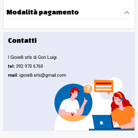
Modalità pagamento
Contatti
I Gioielli srls di Gori Luigi
tel:
392 970 6760
mail:
igioielli.srls@gmail.com