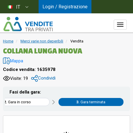
Login / Registrazione
IT
Home
Merci varie non deperibili
Vendita
COLLANA LUNGA NUOVA
Mappa
Codice vendita: 1635978
Condividi
Visite: 19
Fasi della gara:
Gara in corso
Gara terminata