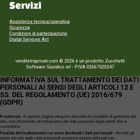
Servizi
Assistenza tecnica/operativa
Sicurezza
Condizioni di partecipazione
Digital Services Act
venditetraprivati.com © 2026 è un prodotto Zucchetti
Software Giuridico srl
-
P.IVA 02667520247
INFORMATIVA SUL TRATTAMENTO DEI DATI
PERSONALI AI SENSI DEGLI ARTICOLI 12 E
SS. DEL REGOLAMENTO (UE) 2016/679
(GDPR)
Premessa
- In questa pagina vengono descritte le modalità di gestione del
sito, con riferimento al trattamento dei dati personali degli utenti che lo
consultano.
Finalità del trattamento cui sono destinati i dati personali
- Per tutti gli
utenti del sito web i dati personali potranno essere utilizzati per: