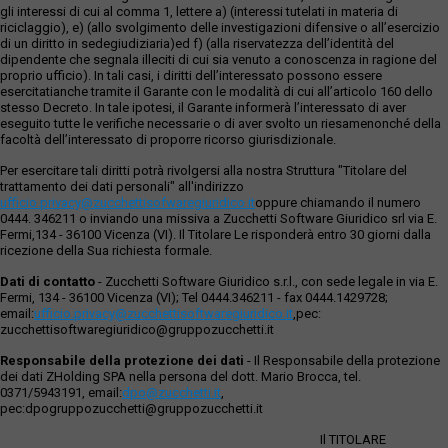
gli interessi di cui al comma 1, lettere a) (interessi tutelati in materia di
riciclaggio), e) (allo svolgimento delle investigazioni difensive o all’esercizio
di un diritto in sedegiudiziaria)ed f) (alla riservatezza dell’identità del
dipendente che segnala illeciti di cui sia venuto a conoscenza in ragione del
proprio ufficio). In tali casi, i diritti dell’interessato possono essere
esercitatianche tramite il Garante con le modalità di cui all’articolo 160 dello
stesso Decreto. In tale ipotesi, il Garante informerà l’interessato di aver
eseguito tutte le verifiche necessarie o di aver svolto un riesamenonché della
facoltà dell’interessato di proporre ricorso giurisdizionale.
Per esercitare tali diritti potrà rivolgersi alla nostra Struttura "Titolare del
trattamento dei dati personali" all'indirizzo
ufficio.privacy@zucchettisofwaregiuridico.it
oppure chiamando il numero
0444. 346211 o inviando una missiva a Zucchetti Software Giuridico srl via E.
Fermi,134 - 36100 Vicenza (VI). Il Titolare Le risponderà entro 30 giorni dalla
ricezione della Sua richiesta formale.
Dati di contatto
- Zucchetti Software Giuridico s.r.l., con sede legale in via E.
Fermi, 134 - 36100 Vicenza (VI); Tel 0444.346211 - fax 0444.1429728;
email:
ufficio.privacy@zucchettisoftwaregiuridico.it
,pec:
zucchettisoftwaregiuridico@gruppozucchetti.it
Responsabile della protezione dei dati
- Il Responsabile della protezione
dei dati ZHolding SPA nella persona del dott. Mario Brocca, tel.
0371/5943191, email:
dpo@zucchetti.it
,
pec:dpogruppozucchetti@gruppozucchetti.it
Il TITOLARE