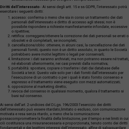
Diritti dell’interessato
- Ai sensi degli artt. 15 e ss GDPR, l’interessato potrà
esercitare i seguenti diritti:
accesso: conferma o meno che sia in corso un trattamento dei dati
personali dell’interessato e diritto di accesso agli stessi; non è
possibile rispondere a richieste manifestamente infondate, eccessive
o ripetitive;
rettifica: correggere/ottenere la correzione dei dati personali se errati o
obsoleti e di completarli, se incompleti;
cancellazione/oblio: ottenere, in alcuni casi, la cancellazione dei dati
personali forniti; questo non è un diritto assoluto, in quanto le Società
potrebbero avere motivi legittimi o legali per conservarli;
limitazione: i dati saranno archiviati, ma non potranno essere né trattati,
né elaborati ulteriormente, nei casi previsti dalla normativa;
portabilità: spostare, copiare o trasferire i dati dai database delle
Società a terzi. Questo vale solo per i dati forniti dall’interessato per
l’esecuzione di un contratto o per i quali è stato fornito consenso e
espresso e il trattamento viene eseguito con mezzi automatizzati;
opposizione al marketing diretto;
revoca del consenso in qualsiasi momento, qualora il trattamento si
basi sul consenso.
Ai sensi dell’art. 2-undicies del D.Lgs. 196/2003 l’esercizio dei diritti
dell’interessato può essere ritardato,limitato o escluso, con comunicazione
motivata e resa senza ritardo, a meno che la comunicazione
possacompromettere la finalità della limitazione, per il tempo e nei limiti in cui
ciò costituisca una misuranecessaria e proporzionata, tenuto conto dei diritti
fondamentali e dei legittimi interessi dell’interessato, alfine di salvaguardare