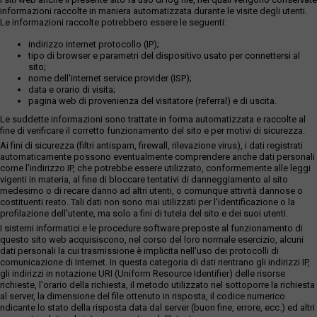
informazioni raccolte in maniera automatizzata durante le visite degli utenti.
Le informazioni raccolte potrebbero essere le seguenti:
indirizzo internet protocollo (IP);
tipo di browser e parametri del dispositivo usato per connettersi al
sito;
nome dell'internet service provider (ISP);
data e orario di visita;
pagina web di provenienza del visitatore (referral) e di uscita.
Le suddette informazioni sono trattate in forma automatizzata e raccolte al
fine di verificare il corretto funzionamento del sito e per motivi di sicurezza.
Ai fini di sicurezza (filtri antispam, firewall, rilevazione virus), i dati registrati
automaticamente possono eventualmente comprendere anche dati personali
come l'indirizzo IP, che potrebbe essere utilizzato, conformemente alle leggi
vigenti in materia, al fine di bloccare tentativi di danneggiamento al sito
medesimo o di recare danno ad altri utenti, o comunque attività dannose o
costituenti reato. Tali dati non sono mai utilizzati per l'identificazione o la
profilazione dell'utente, ma solo a fini di tutela del sito e dei suoi utenti.
I sistemi informatici e le procedure software preposte al funzionamento di
questo sito web acquisiscono, nel corso del loro normale esercizio, alcuni
dati personali la cui trasmissione è implicita nell'uso dei protocolli di
comunicazione di Internet. In questa categoria di dati rientrano gli indirizzi IP,
gli indirizzi in notazione URI (Uniform Resource Identifier) delle risorse
richieste, l'orario della richiesta, il metodo utilizzato nel sottoporre la richiesta
al server, la dimensione del file ottenuto in risposta, il codice numerico
ndicante lo stato della risposta data dal server (buon fine, errore, ecc.) ed altri