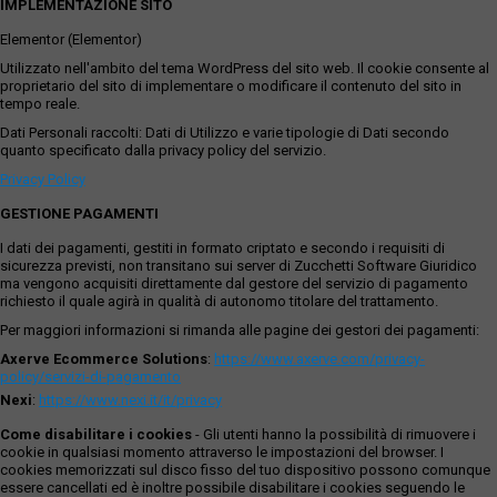
IMPLEMENTAZIONE SITO
Elementor (Elementor)
Utilizzato nell'ambito del tema WordPress del sito web. Il cookie consente al
proprietario del sito di implementare o modificare il contenuto del sito in
tempo reale.
Dati Personali raccolti: Dati di Utilizzo e varie tipologie di Dati secondo
quanto specificato dalla privacy policy del servizio.
Privacy Policy
GESTIONE PAGAMENTI
I dati dei pagamenti, gestiti in formato criptato e secondo i requisiti di
sicurezza previsti, non transitano sui server di Zucchetti Software Giuridico
ma vengono acquisiti direttamente dal gestore del servizio di pagamento
richiesto il quale agirà in qualità di autonomo titolare del trattamento.
Per maggiori informazioni si rimanda alle pagine dei gestori dei pagamenti:
Axerve Ecommerce Solutions
:
https://www.axerve.com/privacy-
policy/servizi-di-pagamento
Nexi
:
https://www.nexi.it/it/privacy
Come disabilitare i cookies
- Gli utenti hanno la possibilità di rimuovere i
cookie in qualsiasi momento attraverso le impostazioni del browser. I
cookies memorizzati sul disco fisso del tuo dispositivo possono comunque
essere cancellati ed è inoltre possibile disabilitare i cookies seguendo le