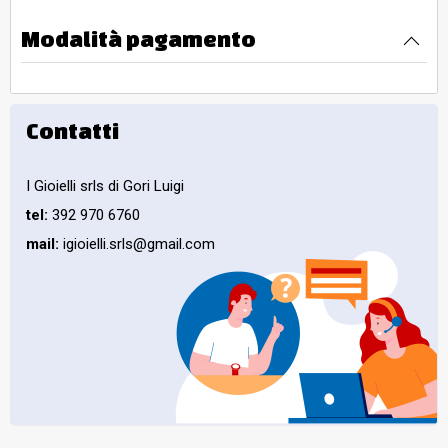
Modalità pagamento
Contatti
I Gioielli srls di Gori Luigi
tel:
392 970 6760
mail:
igioielli.srls@gmail.com