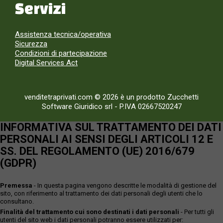
Servizi
Assistenza tecnica/operativa
Sicurezza
Condizioni di partecipazione
Digital Services Act
venditetraprivati.com © 2026 è un prodotto Zucchetti
Software Giuridico srl
-
P.IVA 02667520247
INFORMATIVA SUL TRATTAMENTO DEI DATI
PERSONALI AI SENSI DEGLI ARTICOLI 12 E
SS. DEL REGOLAMENTO (UE) 2016/679
(GDPR)
Premessa
- In questa pagina vengono descritte le modalità di gestione del
sito, con riferimento al trattamento dei dati personali degli utenti che lo
consultano.
Finalità del trattamento cui sono destinati i dati personali
- Per tutti gli
utenti del sito web i dati personali potranno essere utilizzati per: