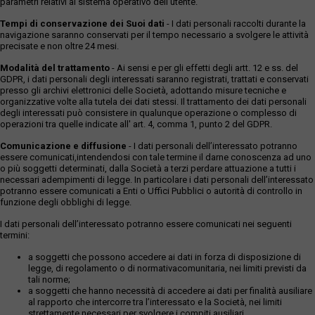
parametri relativi al sistema operativo dell'utente.
Tempi di conservazione dei Suoi dati
- I dati personali raccolti durante la
navigazione saranno conservati per il tempo necessario a svolgere le attività
precisate e non oltre 24 mesi.
Modalità del trattamento
- Ai sensi e per gli effetti degli artt. 12 e ss. del
GDPR, i dati personali degli interessati saranno registrati, trattati e conservati
presso gli archivi elettronici delle Società, adottando misure tecniche e
organizzative volte alla tutela dei dati stessi. Il trattamento dei dati personali
degli interessati può consistere in qualunque operazione o complesso di
operazioni tra quelle indicate all' art. 4, comma 1, punto 2 del GDPR.
Comunicazione e diffusione
- I dati personali dell’interessato potranno
essere comunicati,intendendosi con tale termine il darne conoscenza ad uno
o più soggetti determinati, dalla Società a terzi perdare attuazione a tutti i
necessari adempimenti di legge. In particolare i dati personali dell’interessato
potranno essere comunicati a Enti o Uffici Pubblici o autorità di controllo in
funzione degli obblighi di legge.
I dati personali dell’interessato potranno essere comunicati nei seguenti
termini:
a soggetti che possono accedere ai dati in forza di disposizione di
legge, di regolamento o di normativacomunitaria, nei limiti previsti da
tali norme;
a soggetti che hanno necessità di accedere ai dati per finalità ausiliare
al rapporto che intercorre tra l’interessato e la Società, nei limiti
strettamente necessari per svolgere i compiti ausiliari.