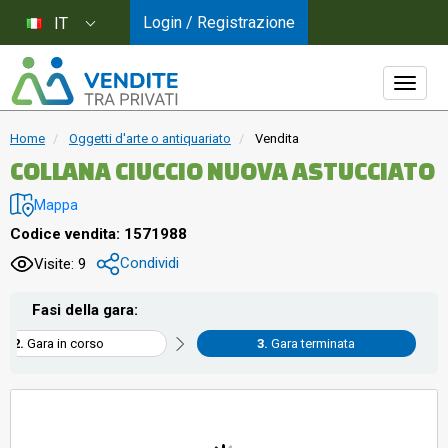
Login / Registrazione
IT
Home
Oggetti d'arte o antiquariato
Vendita
COLLANA CIUCCIO NUOVA ASTUCCIATO
Mappa
Codice vendita: 1571988
Condividi
Visite: 9
Fasi della gara:
Gara in corso
Gara terminata