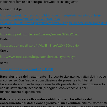
indicazioni fornite dai principali browser, ai link seguenti:
Microsoft Edge
https://support.microsoft.com/it-it/microsoft-edge/eliminare-i-cookie-in-
microsoft-edge-63947406-40ac-c3b8-57b9-
2a946a29ae09#:~:text=Apri%20Microsoft%20Edge%20and%20seleziona,del
Chrome
https://support.google.com/chrome/answer/95647?hl=it
Firefox
http://support.mozilla.org/it/kb/Eliminare%20i%20cookie
Opera
http://www.opera.com/help/tutorials/security/privacy/
Safari
http://support.apple.com/kb/ph11920
Base giuridica del trattamento
- Il presente sito internet tratta i dati in base
al consenso. Con l'uso o la consultazione del presente sito internet
l’interessato acconsente implicitamente alla possibilità di memorizzare solo i
cookie strettamente necessari (di seguito “cookie tecnici”) per il
funzionamento di questo sito.
Dati personali raccolti e natura obbligatoria o facoltativa del
conferimento dei dati e conseguenze di un eventuale rifiuto
- Come tutti
i siti web anche il presente sito fa uso di log file, nei quali vengono conservate