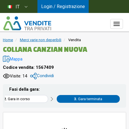
Login / Registrazione
IT
Home
Merci varie non deperibili
Vendita
COLLANA CANZIAN NUOVA
Mappa
Codice vendita: 1567409
Condividi
Visite: 14
Fasi della gara:
Gara in corso
Gara terminata