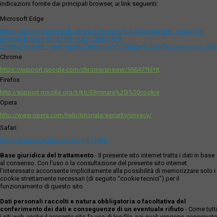
indicazioni fornite dai principali browser, ai link seguenti:
Microsoft Edge
https://support.microsoft.com/it-it/microsoft-edge/eliminare-i-cookie-in-
microsoft-edge-63947406-40ac-c3b8-57b9-
2a946a29ae09#:~:text=Apri%20Microsoft%20Edge%20and%20seleziona,del
Chrome
https://support.google.com/chrome/answer/95647?hl=it
Firefox
http://support.mozilla.org/it/kb/Eliminare%20i%20cookie
Opera
http://www.opera.com/help/tutorials/security/privacy/
Safari
http://support.apple.com/kb/ph11920
Base giuridica del trattamento
- Il presente sito internet tratta i dati in base
al consenso. Con l'uso o la consultazione del presente sito internet
l’interessato acconsente implicitamente alla possibilità di memorizzare solo i
cookie strettamente necessari (di seguito “cookie tecnici”) per il
funzionamento di questo sito.
Dati personali raccolti e natura obbligatoria o facoltativa del
conferimento dei dati e conseguenze di un eventuale rifiuto
- Come tutti
i siti web anche il presente sito fa uso di log file, nei quali vengono conservate