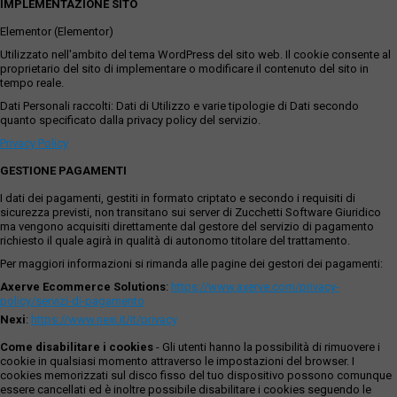
IMPLEMENTAZIONE SITO
Elementor (Elementor)
Utilizzato nell'ambito del tema WordPress del sito web. Il cookie consente al
proprietario del sito di implementare o modificare il contenuto del sito in
tempo reale.
Dati Personali raccolti: Dati di Utilizzo e varie tipologie di Dati secondo
quanto specificato dalla privacy policy del servizio.
Privacy Policy
GESTIONE PAGAMENTI
I dati dei pagamenti, gestiti in formato criptato e secondo i requisiti di
sicurezza previsti, non transitano sui server di Zucchetti Software Giuridico
ma vengono acquisiti direttamente dal gestore del servizio di pagamento
richiesto il quale agirà in qualità di autonomo titolare del trattamento.
Per maggiori informazioni si rimanda alle pagine dei gestori dei pagamenti:
Axerve Ecommerce Solutions
:
https://www.axerve.com/privacy-
policy/servizi-di-pagamento
Nexi
:
https://www.nexi.it/it/privacy
Come disabilitare i cookies
- Gli utenti hanno la possibilità di rimuovere i
cookie in qualsiasi momento attraverso le impostazioni del browser. I
cookies memorizzati sul disco fisso del tuo dispositivo possono comunque
essere cancellati ed è inoltre possibile disabilitare i cookies seguendo le