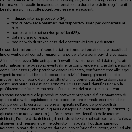
informazioni raccolte in maniera automatizzata durante le visite degli utenti.
Le informazioni raccolte potrebbero essere le seguenti:
indirizzo internet protocollo (IP);
tipo di browser e parametri del dispositivo usato per connettersi al
sito;
nome dell'internet service provider (ISP);
data e orario di visita;
pagina web di provenienza del visitatore (referral) e di uscita.
Le suddette informazioni sono trattate in forma automatizzata e raccolte al
fine di verificare il corretto funzionamento del sito e per motivi di sicurezza.
Ai fini di sicurezza (filtri antispam, firewall, rilevazione virus), i dati registrati
automaticamente possono eventualmente comprendere anche dati personali
come l'indirizzo IP, che potrebbe essere utilizzato, conformemente alle leggi
vigenti in materia, al fine di bloccare tentativi di danneggiamento al sito
medesimo o di recare danno ad altri utenti, o comunque attività dannose o
costituenti reato. Tali dati non sono mai utilizzati per l'identificazione o la
profilazione dell'utente, ma solo a fini di tutela del sito e dei suoi utenti.
I sistemi informatici e le procedure software preposte al funzionamento di
questo sito web acquisiscono, nel corso del loro normale esercizio, alcuni
dati personali la cui trasmissione è implicita nell'uso dei protocolli di
comunicazione di Internet. In questa categoria di dati rientrano gli indirizzi IP,
gli indirizzi in notazione URI (Uniform Resource Identifier) delle risorse
richieste, l'orario della richiesta, il metodo utilizzato nel sottoporre la richiesta
al server, la dimensione del file ottenuto in risposta, il codice numerico
ndicante lo stato della risposta data dal server (buon fine, errore, ecc.) ed altri