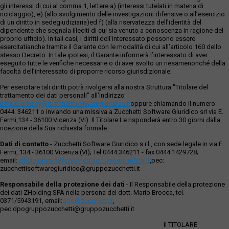
gli interessi di cui al comma 1, lettere a) (interessi tutelati in materia di
riciclaggio), e) (allo svolgimento delle investigazioni difensive o all’esercizio
di un diritto in sedegiudiziaria)ed f) (alla riservatezza dell’identità del
dipendente che segnala illeciti di cui sia venuto a conoscenza in ragione del
proprio ufficio). In tali casi, i diritti dell’interessato possono essere
esercitatianche tramite il Garante con le modalità di cui all’articolo 160 dello
stesso Decreto. In tale ipotesi, il Garante informerà l’interessato di aver
eseguito tutte le verifiche necessarie o di aver svolto un riesamenonché della
facoltà dell’interessato di proporre ricorso giurisdizionale.
Per esercitare tali diritti potrà rivolgersi alla nostra Struttura "Titolare del
trattamento dei dati personali" all'indirizzo
ufficio.privacy@zucchettisofwaregiuridico.it
oppure chiamando il numero
0444. 346211 o inviando una missiva a Zucchetti Software Giuridico srl via E.
Fermi,134 - 36100 Vicenza (VI). Il Titolare Le risponderà entro 30 giorni dalla
ricezione della Sua richiesta formale.
Dati di contatto
- Zucchetti Software Giuridico s.r.l., con sede legale in via E.
Fermi, 134 - 36100 Vicenza (VI); Tel 0444.346211 - fax 0444.1429728;
email:
ufficio.privacy@zucchettisoftwaregiuridico.it
,pec:
zucchettisoftwaregiuridico@gruppozucchetti.it
Responsabile della protezione dei dati
- Il Responsabile della protezione
dei dati ZHolding SPA nella persona del dott. Mario Brocca, tel.
0371/5943191, email:
dpo@zucchetti.it
,
pec:dpogruppozucchetti@gruppozucchetti.it
Il TITOLARE