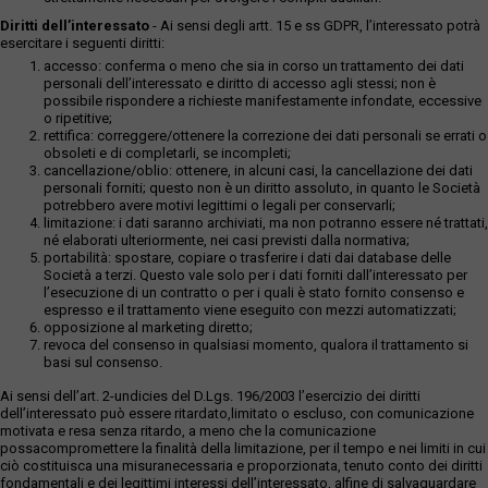
Diritti dell’interessato
- Ai sensi degli artt. 15 e ss GDPR, l’interessato potrà
esercitare i seguenti diritti:
accesso: conferma o meno che sia in corso un trattamento dei dati
personali dell’interessato e diritto di accesso agli stessi; non è
possibile rispondere a richieste manifestamente infondate, eccessive
o ripetitive;
rettifica: correggere/ottenere la correzione dei dati personali se errati o
obsoleti e di completarli, se incompleti;
cancellazione/oblio: ottenere, in alcuni casi, la cancellazione dei dati
personali forniti; questo non è un diritto assoluto, in quanto le Società
potrebbero avere motivi legittimi o legali per conservarli;
limitazione: i dati saranno archiviati, ma non potranno essere né trattati,
né elaborati ulteriormente, nei casi previsti dalla normativa;
portabilità: spostare, copiare o trasferire i dati dai database delle
Società a terzi. Questo vale solo per i dati forniti dall’interessato per
l’esecuzione di un contratto o per i quali è stato fornito consenso e
espresso e il trattamento viene eseguito con mezzi automatizzati;
opposizione al marketing diretto;
revoca del consenso in qualsiasi momento, qualora il trattamento si
basi sul consenso.
Ai sensi dell’art. 2-undicies del D.Lgs. 196/2003 l’esercizio dei diritti
dell’interessato può essere ritardato,limitato o escluso, con comunicazione
motivata e resa senza ritardo, a meno che la comunicazione
possacompromettere la finalità della limitazione, per il tempo e nei limiti in cui
ciò costituisca una misuranecessaria e proporzionata, tenuto conto dei diritti
fondamentali e dei legittimi interessi dell’interessato, alfine di salvaguardare