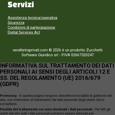
Servizi
Assistenza tecnica/operativa
Sicurezza
Condizioni di partecipazione
Digital Services Act
venditetraprivati.com © 2026 è un prodotto Zucchetti
Software Giuridico srl
-
P.IVA 02667520247
INFORMATIVA SUL TRATTAMENTO DEI DATI
PERSONALI AI SENSI DEGLI ARTICOLI 12 E
SS. DEL REGOLAMENTO (UE) 2016/679
(GDPR)
Premessa
- In questa pagina vengono descritte le modalità di gestione del
sito, con riferimento al trattamento dei dati personali degli utenti che lo
consultano.
Finalità del trattamento cui sono destinati i dati personali
- Per tutti gli
utenti del sito web i dati personali potranno essere utilizzati per: