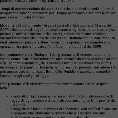
parametri relativi al sistema operativo dell'utente.
Tempi di conservazione dei Suoi dati
- I dati personali raccolti durante la
navigazione saranno conservati per il tempo necessario a svolgere le attività
precisate e non oltre 24 mesi.
Modalità del trattamento
- Ai sensi e per gli effetti degli artt. 12 e ss. del
GDPR, i dati personali degli interessati saranno registrati, trattati e conservati
presso gli archivi elettronici delle Società, adottando misure tecniche e
organizzative volte alla tutela dei dati stessi. Il trattamento dei dati personali
degli interessati può consistere in qualunque operazione o complesso di
operazioni tra quelle indicate all' art. 4, comma 1, punto 2 del GDPR.
Comunicazione e diffusione
- I dati personali dell’interessato potranno
essere comunicati,intendendosi con tale termine il darne conoscenza ad uno
o più soggetti determinati, dalla Società a terzi perdare attuazione a tutti i
necessari adempimenti di legge. In particolare i dati personali dell’interessato
potranno essere comunicati a Enti o Uffici Pubblici o autorità di controllo in
funzione degli obblighi di legge.
I dati personali dell’interessato potranno essere comunicati nei seguenti
termini:
a soggetti che possono accedere ai dati in forza di disposizione di
legge, di regolamento o di normativacomunitaria, nei limiti previsti da
tali norme;
a soggetti che hanno necessità di accedere ai dati per finalità ausiliare
al rapporto che intercorre tra l’interessato e la Società, nei limiti
strettamente necessari per svolgere i compiti ausiliari.