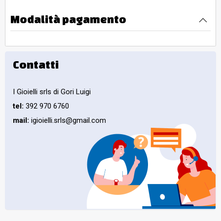
Modalità pagamento
Contatti
I Gioielli srls di Gori Luigi
tel:
392 970 6760
mail:
igioielli.srls@gmail.com