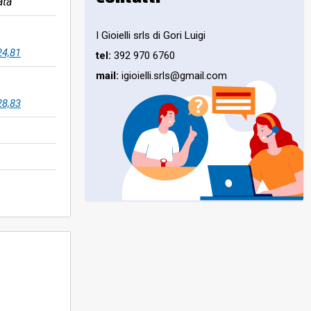
ata
I Gioielli srls di Gori Luigi
24,81
tel:
392 970 6760
mail:
igioielli.srls@gmail.com
28,83