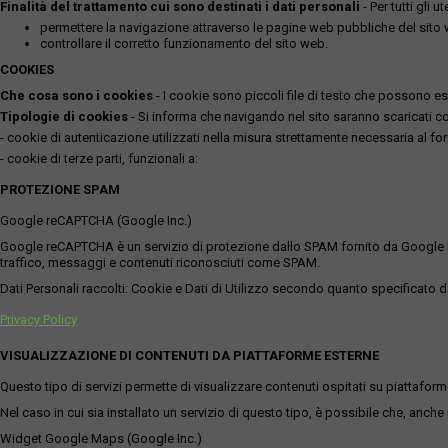
Finalità del trattamento cui sono destinati i dati personali
- Per tutti gli 
permettere la navigazione attraverso le pagine web pubbliche del sito
controllare il corretto funzionamento del sito web.
COOKIES
Che cosa sono i cookies
- I cookie sono piccoli file di testo che possono esse
Tipologie di cookies
- Si informa che navigando nel sito saranno scaricati coo
- cookie di autenticazione utilizzati nella misura strettamente necessaria al for
- cookie di terze parti, funzionali a:
PROTEZIONE SPAM
Google reCAPTCHA (Google Inc.)
Google reCAPTCHA è un servizio di protezione dallo SPAM fornito da Google Inc. Q
traffico, messaggi e contenuti riconosciuti come SPAM.
Dati Personali raccolti: Cookie e Dati di Utilizzo secondo quanto specificato da
Privacy Policy
VISUALIZZAZIONE DI CONTENUTI DA PIATTAFORME ESTERNE
Questo tipo di servizi permette di visualizzare contenuti ospitati su piattafor
Nel caso in cui sia installato un servizio di questo tipo, è possibile che, anche ne
Widget Google Maps (Google Inc.)