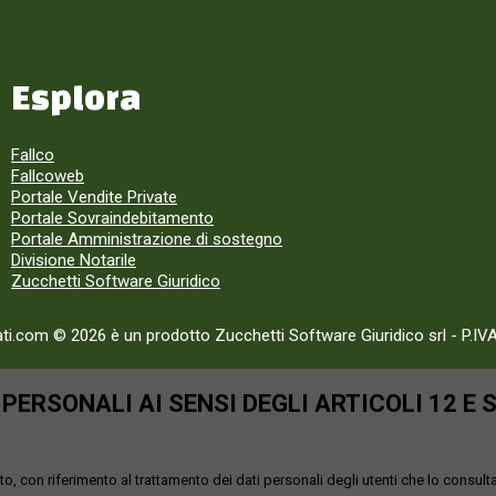
Esplora
Fallco
Fallcoweb
Portale Vendite Private
Portale Sovraindebitamento
Portale Amministrazione di sostegno
Divisione Notarile
Zucchetti Software Giuridico
ati.com © 2026 è un prodotto Zucchetti Software Giuridico srl
-
P.IV
ERSONALI AI SENSI DEGLI ARTICOLI 12 E 
o, con riferimento al trattamento dei dati personali degli utenti che lo consult