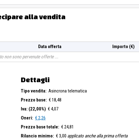
ecipare alla vendita
Data offerta
Importo (€)
o non sono pervenute offerte
Dettagli
Tipo vendita:
Asincrona telematica
Prezzo base:
€ 18,48
Iva: (22,00%)
€ 4,07
Oneri:
€ 2,26
Prezzo base totale:
€ 24,81
Rilancio minimo:
€ 3,00
applicato anche alla prima offerta