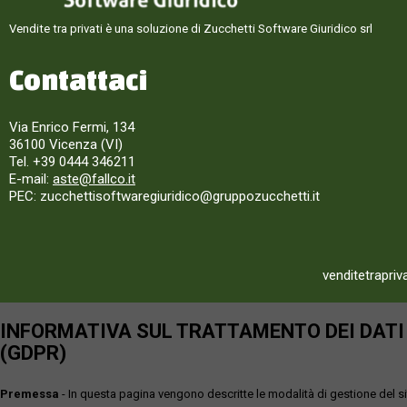
Vendite tra privati è una soluzione di Zucchetti Software Giuridico srl
Contattaci
Via Enrico Fermi, 134
36100 Vicenza (VI)
Tel. +39 0444 346211
E-mail:
aste@fallco.it
PEC: zucchettisoftwaregiuridico@gruppozucchetti.it
venditetrapriv
INFORMATIVA SUL TRATTAMENTO DEI DATI P
(GDPR)
Premessa
- In questa pagina vengono descritte le modalità di gestione del sit