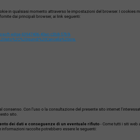
i cookie in qualsiasi momento attraverso le impostazioni del browser. I cooki
ornite dai principali browser, ai link seguenti:
icrosoft-edge-63947406-40ac-c3b8-57b9-
%20sito%2C%20quindi%20Cancella%20ora.
ase al consenso. Con l'uso o la consultazione del presente sito internet l’inter
esto sito.
mento dei dati e conseguenze di un eventuale rifiuto
- Come tutti i siti web
Le informazioni raccolte potrebbero essere le seguenti: