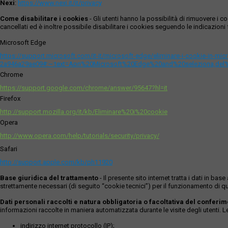
Nexi
:
https://www.nexi.it/it/privacy
Come disabilitare i cookies
- Gli utenti hanno la possibilità di rimuovere 
cancellati ed è inoltre possibile disabilitare i cookies seguendo le indicazioni f
Microsoft Edge
https://support.microsoft.com/it-it/microsoft-edge/eliminare-i-cookie-in-m
2a946a29ae09#:~:text=Apri%20Microsoft%20Edge%20and%20seleziona,del
Chrome
https://support.google.com/chrome/answer/95647?hl=it
Firefox
http://support.mozilla.org/it/kb/Eliminare%20i%20cookie
Opera
http://www.opera.com/help/tutorials/security/privacy/
Safari
http://support.apple.com/kb/ph11920
Base giuridica del trattamento
- Il presente sito internet tratta i dati in b
strettamente necessari (di seguito “cookie tecnici”) per il funzionamento di qu
Dati personali raccolti e natura obbligatoria o facoltativa del conferi
informazioni raccolte in maniera automatizzata durante le visite degli utenti. 
indirizzo internet protocollo (IP);