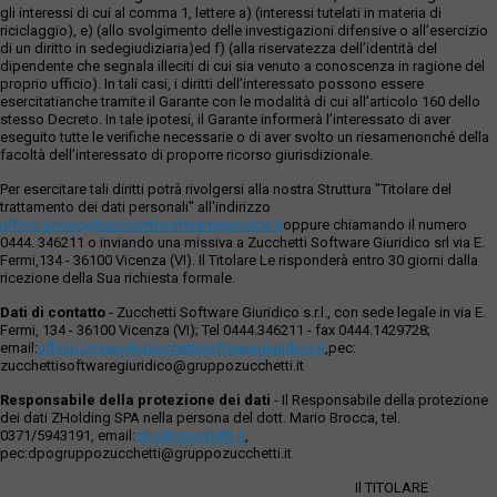
gli interessi di cui al comma 1, lettere a) (interessi tutelati in materia di
riciclaggio), e) (allo svolgimento delle investigazioni difensive o all’esercizio
di un diritto in sedegiudiziaria)ed f) (alla riservatezza dell’identità del
dipendente che segnala illeciti di cui sia venuto a conoscenza in ragione del
proprio ufficio). In tali casi, i diritti dell’interessato possono essere
esercitatianche tramite il Garante con le modalità di cui all’articolo 160 dello
stesso Decreto. In tale ipotesi, il Garante informerà l’interessato di aver
eseguito tutte le verifiche necessarie o di aver svolto un riesamenonché della
facoltà dell’interessato di proporre ricorso giurisdizionale.
Per esercitare tali diritti potrà rivolgersi alla nostra Struttura "Titolare del
trattamento dei dati personali" all'indirizzo
ufficio.privacy@zucchettisofwaregiuridico.it
oppure chiamando il numero
0444. 346211 o inviando una missiva a Zucchetti Software Giuridico srl via E.
Fermi,134 - 36100 Vicenza (VI). Il Titolare Le risponderà entro 30 giorni dalla
ricezione della Sua richiesta formale.
Dati di contatto
- Zucchetti Software Giuridico s.r.l., con sede legale in via E.
Fermi, 134 - 36100 Vicenza (VI); Tel 0444.346211 - fax 0444.1429728;
email:
ufficio.privacy@zucchettisoftwaregiuridico.it
,pec:
zucchettisoftwaregiuridico@gruppozucchetti.it
Responsabile della protezione dei dati
- Il Responsabile della protezione
dei dati ZHolding SPA nella persona del dott. Mario Brocca, tel.
0371/5943191, email:
dpo@zucchetti.it
,
pec:dpogruppozucchetti@gruppozucchetti.it
Il TITOLARE