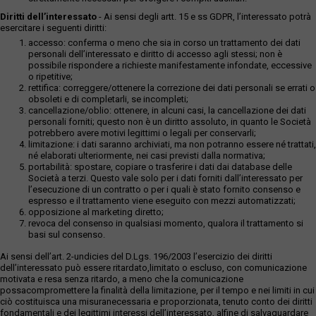
Diritti dell’interessato
- Ai sensi degli artt. 15 e ss GDPR, l’interessato potrà
esercitare i seguenti diritti:
accesso: conferma o meno che sia in corso un trattamento dei dati
personali dell’interessato e diritto di accesso agli stessi; non è
possibile rispondere a richieste manifestamente infondate, eccessive
o ripetitive;
rettifica: correggere/ottenere la correzione dei dati personali se errati o
obsoleti e di completarli, se incompleti;
cancellazione/oblio: ottenere, in alcuni casi, la cancellazione dei dati
personali forniti; questo non è un diritto assoluto, in quanto le Società
potrebbero avere motivi legittimi o legali per conservarli;
limitazione: i dati saranno archiviati, ma non potranno essere né trattati,
né elaborati ulteriormente, nei casi previsti dalla normativa;
portabilità: spostare, copiare o trasferire i dati dai database delle
Società a terzi. Questo vale solo per i dati forniti dall’interessato per
l’esecuzione di un contratto o per i quali è stato fornito consenso e
espresso e il trattamento viene eseguito con mezzi automatizzati;
opposizione al marketing diretto;
revoca del consenso in qualsiasi momento, qualora il trattamento si
basi sul consenso.
Ai sensi dell’art. 2-undicies del D.Lgs. 196/2003 l’esercizio dei diritti
dell’interessato può essere ritardato,limitato o escluso, con comunicazione
motivata e resa senza ritardo, a meno che la comunicazione
possacompromettere la finalità della limitazione, per il tempo e nei limiti in cui
ciò costituisca una misuranecessaria e proporzionata, tenuto conto dei diritti
fondamentali e dei legittimi interessi dell’interessato, alfine di salvaguardare