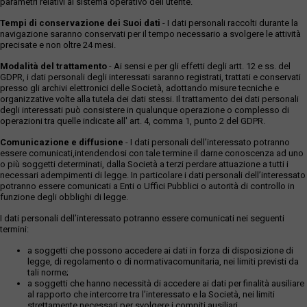
parametri relativi al sistema operativo dell'utente.
Tempi di conservazione dei Suoi dati
- I dati personali raccolti durante la
navigazione saranno conservati per il tempo necessario a svolgere le attività
precisate e non oltre 24 mesi.
Modalità del trattamento
- Ai sensi e per gli effetti degli artt. 12 e ss. del
GDPR, i dati personali degli interessati saranno registrati, trattati e conservati
presso gli archivi elettronici delle Società, adottando misure tecniche e
organizzative volte alla tutela dei dati stessi. Il trattamento dei dati personali
degli interessati può consistere in qualunque operazione o complesso di
operazioni tra quelle indicate all' art. 4, comma 1, punto 2 del GDPR.
Comunicazione e diffusione
- I dati personali dell’interessato potranno
essere comunicati,intendendosi con tale termine il darne conoscenza ad uno
o più soggetti determinati, dalla Società a terzi perdare attuazione a tutti i
necessari adempimenti di legge. In particolare i dati personali dell’interessato
potranno essere comunicati a Enti o Uffici Pubblici o autorità di controllo in
funzione degli obblighi di legge.
I dati personali dell’interessato potranno essere comunicati nei seguenti
termini:
a soggetti che possono accedere ai dati in forza di disposizione di
legge, di regolamento o di normativacomunitaria, nei limiti previsti da
tali norme;
a soggetti che hanno necessità di accedere ai dati per finalità ausiliare
al rapporto che intercorre tra l’interessato e la Società, nei limiti
strettamente necessari per svolgere i compiti ausiliari.