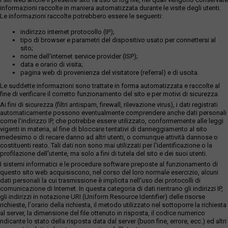
informazioni raccolte in maniera automatizzata durante le visite degli utenti.
Le informazioni raccolte potrebbero essere le seguenti:
indirizzo internet protocollo (IP);
tipo di browser e parametri del dispositivo usato per connettersi al
sito;
nome dell'internet service provider (ISP);
data e orario di visita;
pagina web di provenienza del visitatore (referral) e di uscita.
Le suddette informazioni sono trattate in forma automatizzata e raccolte al
fine di verificare il corretto funzionamento del sito e per motivi di sicurezza.
Ai fini di sicurezza (filtri antispam, firewall, rilevazione virus), i dati registrati
automaticamente possono eventualmente comprendere anche dati personali
come l'indirizzo IP, che potrebbe essere utilizzato, conformemente alle leggi
vigenti in materia, al fine di bloccare tentativi di danneggiamento al sito
medesimo o di recare danno ad altri utenti, o comunque attività dannose o
costituenti reato. Tali dati non sono mai utilizzati per l'identificazione o la
profilazione dell'utente, ma solo a fini di tutela del sito e dei suoi utenti.
I sistemi informatici e le procedure software preposte al funzionamento di
questo sito web acquisiscono, nel corso del loro normale esercizio, alcuni
dati personali la cui trasmissione è implicita nell'uso dei protocolli di
comunicazione di Internet. In questa categoria di dati rientrano gli indirizzi IP,
gli indirizzi in notazione URI (Uniform Resource Identifier) delle risorse
richieste, l'orario della richiesta, il metodo utilizzato nel sottoporre la richiesta
al server, la dimensione del file ottenuto in risposta, il codice numerico
ndicante lo stato della risposta data dal server (buon fine, errore, ecc.) ed altri