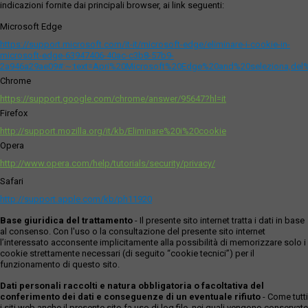
indicazioni fornite dai principali browser, ai link seguenti:
Microsoft Edge
https://support.microsoft.com/it-it/microsoft-edge/eliminare-i-cookie-in-
microsoft-edge-63947406-40ac-c3b8-57b9-
2a946a29ae09#:~:text=Apri%20Microsoft%20Edge%20and%20seleziona,del
Chrome
https://support.google.com/chrome/answer/95647?hl=it
Firefox
http://support.mozilla.org/it/kb/Eliminare%20i%20cookie
Opera
http://www.opera.com/help/tutorials/security/privacy/
Safari
http://support.apple.com/kb/ph11920
Base giuridica del trattamento
- Il presente sito internet tratta i dati in base
al consenso. Con l'uso o la consultazione del presente sito internet
l’interessato acconsente implicitamente alla possibilità di memorizzare solo i
cookie strettamente necessari (di seguito “cookie tecnici”) per il
funzionamento di questo sito.
Dati personali raccolti e natura obbligatoria o facoltativa del
conferimento dei dati e conseguenze di un eventuale rifiuto
- Come tutti
i siti web anche il presente sito fa uso di log file, nei quali vengono conservate