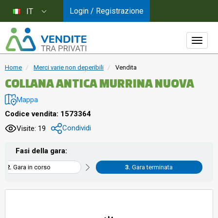
Login / Registrazione
IT
Home
Merci varie non deperibili
Vendita
COLLANA ANTICA MURRINA NUOVA
Mappa
Codice vendita: 1573364
Condividi
Visite: 19
Fasi della gara:
Gara in corso
Gara terminata