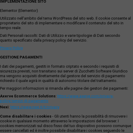
IMPLEMENTAZIONE SITO
Elementor (Elementor)
Utilizzato nell'ambito del tema WordPress del sito web. Il cookie consente al
proprietario del sito di implementare o modificare il contenuto del sito in
tempo reale.
Dati Personali raccolti: Dati di Utilizzo e varie tipologie di Dati secondo
quanto specificato dalla privacy policy del servizio.
Privacy Policy
GESTIONE PAGAMENTI
I dati dei pagamenti, gestiti in formato criptato e secondo i requisiti di
sicurezza previsti, non transitano sui server di Zucchetti Software Giuridico
ma vengono acquisiti direttamente dal gestore del servizio di pagamento
richiesto il quale agirà in qualità di autonomo titolare del trattamento.
Per maggiori informazioni si rimanda alle pagine dei gestori dei pagamenti:
Axerve Ecommerce Solutions
:
https://www.axerve.com/privacy-
policy/servizi-di-pagamento
Nexi
:
https://www.nexi.it/it/privacy
Come disabilitare i cookies
- Gli utenti hanno la possibilità di rimuovere i
cookie in qualsiasi momento attraverso le impostazioni del browser. I
cookies memorizzati sul disco fisso del tuo dispositivo possono comunque
essere cancellati ed è inoltre possibile disabilitare i cookies seguendo le