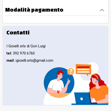
Modalità pagamento
Contatti
I Gioielli srls di Gori Luigi
tel:
392 970 6760
mail:
igioielli.srls@gmail.com