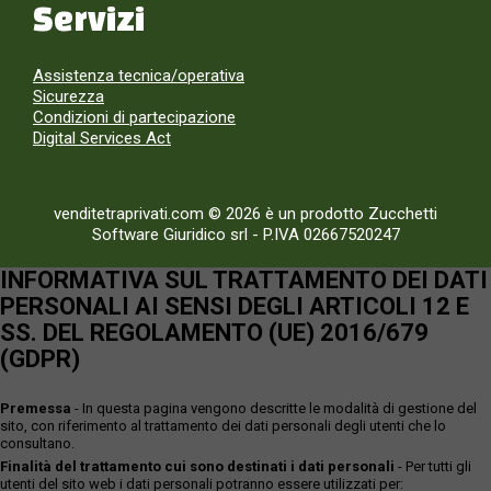
Servizi
Assistenza tecnica/operativa
Sicurezza
Condizioni di partecipazione
Digital Services Act
venditetraprivati.com © 2026 è un prodotto Zucchetti
Software Giuridico srl
-
P.IVA 02667520247
INFORMATIVA SUL TRATTAMENTO DEI DATI
PERSONALI AI SENSI DEGLI ARTICOLI 12 E
SS. DEL REGOLAMENTO (UE) 2016/679
(GDPR)
Premessa
- In questa pagina vengono descritte le modalità di gestione del
sito, con riferimento al trattamento dei dati personali degli utenti che lo
consultano.
Finalità del trattamento cui sono destinati i dati personali
- Per tutti gli
utenti del sito web i dati personali potranno essere utilizzati per: