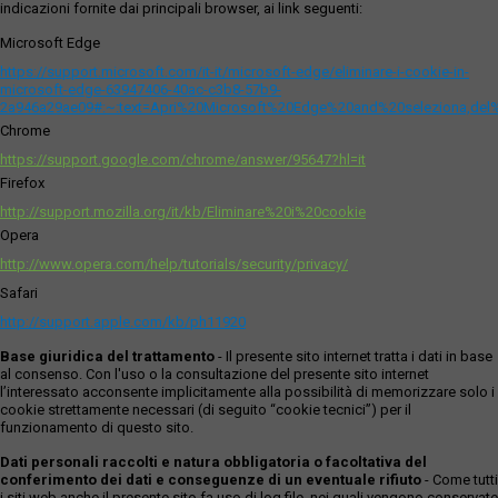
indicazioni fornite dai principali browser, ai link seguenti:
Microsoft Edge
https://support.microsoft.com/it-it/microsoft-edge/eliminare-i-cookie-in-
microsoft-edge-63947406-40ac-c3b8-57b9-
2a946a29ae09#:~:text=Apri%20Microsoft%20Edge%20and%20seleziona,del
Chrome
https://support.google.com/chrome/answer/95647?hl=it
Firefox
http://support.mozilla.org/it/kb/Eliminare%20i%20cookie
Opera
http://www.opera.com/help/tutorials/security/privacy/
Safari
http://support.apple.com/kb/ph11920
Base giuridica del trattamento
- Il presente sito internet tratta i dati in base
al consenso. Con l'uso o la consultazione del presente sito internet
l’interessato acconsente implicitamente alla possibilità di memorizzare solo i
cookie strettamente necessari (di seguito “cookie tecnici”) per il
funzionamento di questo sito.
Dati personali raccolti e natura obbligatoria o facoltativa del
conferimento dei dati e conseguenze di un eventuale rifiuto
- Come tutti
i siti web anche il presente sito fa uso di log file, nei quali vengono conservate