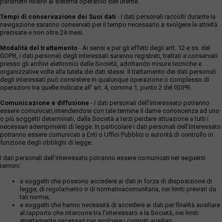
parametri relativi al sistema operativo dell'utente.
Tempi di conservazione dei Suoi dati
- I dati personali raccolti durante la
navigazione saranno conservati per il tempo necessario a svolgere le attività
precisate e non oltre 24 mesi.
Modalità del trattamento
- Ai sensi e per gli effetti degli artt. 12 e ss. del
GDPR, i dati personali degli interessati saranno registrati, trattati e conservati
presso gli archivi elettronici delle Società, adottando misure tecniche e
organizzative volte alla tutela dei dati stessi. Il trattamento dei dati personali
degli interessati può consistere in qualunque operazione o complesso di
operazioni tra quelle indicate all' art. 4, comma 1, punto 2 del GDPR.
Comunicazione e diffusione
- I dati personali dell’interessato potranno
essere comunicati,intendendosi con tale termine il darne conoscenza ad uno
o più soggetti determinati, dalla Società a terzi perdare attuazione a tutti i
necessari adempimenti di legge. In particolare i dati personali dell’interessato
potranno essere comunicati a Enti o Uffici Pubblici o autorità di controllo in
funzione degli obblighi di legge.
I dati personali dell’interessato potranno essere comunicati nei seguenti
termini:
a soggetti che possono accedere ai dati in forza di disposizione di
legge, di regolamento o di normativacomunitaria, nei limiti previsti da
tali norme;
a soggetti che hanno necessità di accedere ai dati per finalità ausiliare
al rapporto che intercorre tra l’interessato e la Società, nei limiti
strettamente necessari per svolgere i compiti ausiliari.