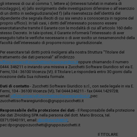
gli interessi di cui al comma 1, lettere a) (interessi tutelati in materia di
riciclaggio), e) (allo svolgimento delle investigazioni difensive o all’esercizio
di un diritto in sedegiudiziaria)ed f) (alla riservatezza dell’identità del
dipendente che segnala illeciti di cui sia venuto a conoscenza in ragione del
proprio ufficio). In tali casi, i diritti dell’interessato possono essere
esercitatianche tramite il Garante con le modalità di cui all’articolo 160 dello
stesso Decreto. In tale ipotesi, il Garante informerà l’interessato di aver
eseguito tutte le verifiche necessarie o di aver svolto un riesamenonché della
facoltà dell’interessato di proporre ricorso giurisdizionale.
Per esercitare tali diritti potrà rivolgersi alla nostra Struttura "Titolare del
trattamento dei dati personali" all'indirizzo
ufficio.privacy@zucchettisofwaregiuridico.it
oppure chiamando il numero
0444. 346211 o inviando una missiva a Zucchetti Software Giuridico srl via E.
Fermi,134 - 36100 Vicenza (VI). Il Titolare Le risponderà entro 30 giorni dalla
ricezione della Sua richiesta formale.
Dati di contatto
- Zucchetti Software Giuridico s.r.l., con sede legale in via E.
Fermi, 134 - 36100 Vicenza (VI); Tel 0444.346211 - fax 0444.1429728;
email:
ufficio.privacy@zucchettisoftwaregiuridico.it
,pec:
zucchettisoftwaregiuridico@gruppozucchetti.it
Responsabile della protezione dei dati
- Il Responsabile della protezione
dei dati ZHolding SPA nella persona del dott. Mario Brocca, tel.
0371/5943191, email:
dpo@zucchetti.it
,
pec:dpogruppozucchetti@gruppozucchetti.it
Il TITOLARE