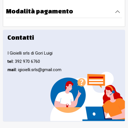
Modalità pagamento
Contatti
I Gioielli srls di Gori Luigi
tel:
392 970 6760
mail:
igioielli.srls@gmail.com