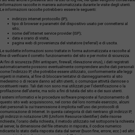
informazioni raccolte in maniera automatizzata durante le visite degli utenti.
Le informazioni raccolte potrebbero essere le seguenti:
indirizzo internet protocollo (IP);
tipo di browser e parametri del dispositivo usato per connettersi al
sito;
nome dell'internet service provider (ISP);
data e orario di visita;
pagina web di provenienza del visitatore (referral) e di uscita.
Le suddette informazioni sono trattate in forma automatizzata e raccolte al
fine di verificare il corretto funzionamento del sito e per motivi di sicurezza.
Ai fini di sicurezza (filtri antispam, firewall, rilevazione virus), i dati registrati
automaticamente possono eventualmente comprendere anche dati personali
come l'indirizzo IP, che potrebbe essere utilizzato, conformemente alle leggi
vigenti in materia, al fine di bloccare tentativi di danneggiamento al sito
medesimo o di recare danno ad altri utenti, o comunque attività dannose o
costituenti reato. Tali dati non sono mai utilizzati per l'identificazione o la
profilazione dell'utente, ma solo a fini di tutela del sito e dei suoi utenti.
I sistemi informatici e le procedure software preposte al funzionamento di
questo sito web acquisiscono, nel corso del loro normale esercizio, alcuni
dati personali la cui trasmissione è implicita nell'uso dei protocolli di
comunicazione di Internet. In questa categoria di dati rientrano gli indirizzi IP,
gli indirizzi in notazione URI (Uniform Resource Identifier) delle risorse
richieste, l'orario della richiesta, il metodo utilizzato nel sottoporre la richiesta
al server, la dimensione del file ottenuto in risposta, il codice numerico
ndicante lo stato della risposta data dal server (buon fine, errore, ecc.) ed altri