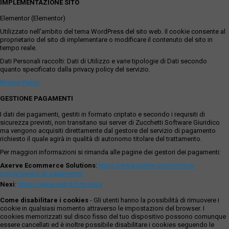
IMPLEMENTAZIONE SITO
Elementor (Elementor)
Utilizzato nell'ambito del tema WordPress del sito web. Il cookie consente al
proprietario del sito di implementare o modificare il contenuto del sito in
tempo reale.
Dati Personali raccolti: Dati di Utilizzo e varie tipologie di Dati secondo
quanto specificato dalla privacy policy del servizio.
Privacy Policy
GESTIONE PAGAMENTI
I dati dei pagamenti, gestiti in formato criptato e secondo i requisiti di
sicurezza previsti, non transitano sui server di Zucchetti Software Giuridico
ma vengono acquisiti direttamente dal gestore del servizio di pagamento
richiesto il quale agirà in qualità di autonomo titolare del trattamento.
Per maggiori informazioni si rimanda alle pagine dei gestori dei pagamenti:
Axerve Ecommerce Solutions
:
https://www.axerve.com/privacy-
policy/servizi-di-pagamento
Nexi
:
https://www.nexi.it/it/privacy
Come disabilitare i cookies
- Gli utenti hanno la possibilità di rimuovere i
cookie in qualsiasi momento attraverso le impostazioni del browser. I
cookies memorizzati sul disco fisso del tuo dispositivo possono comunque
essere cancellati ed è inoltre possibile disabilitare i cookies seguendo le