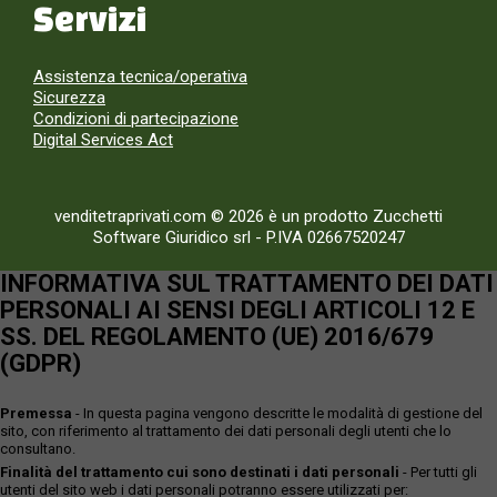
Servizi
Assistenza tecnica/operativa
Sicurezza
Condizioni di partecipazione
Digital Services Act
venditetraprivati.com © 2026 è un prodotto Zucchetti
Software Giuridico srl
-
P.IVA 02667520247
INFORMATIVA SUL TRATTAMENTO DEI DATI
PERSONALI AI SENSI DEGLI ARTICOLI 12 E
SS. DEL REGOLAMENTO (UE) 2016/679
(GDPR)
Premessa
- In questa pagina vengono descritte le modalità di gestione del
sito, con riferimento al trattamento dei dati personali degli utenti che lo
consultano.
Finalità del trattamento cui sono destinati i dati personali
- Per tutti gli
utenti del sito web i dati personali potranno essere utilizzati per: