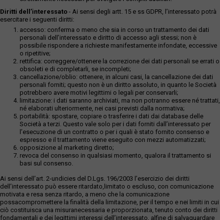
Diritti dell’interessato
- Ai sensi degli artt. 15 e ss GDPR, l’interessato potrà
esercitare i seguenti diritti:
accesso: conferma o meno che sia in corso un trattamento dei dati
personali dell’interessato e diritto di accesso agli stessi; non è
possibile rispondere a richieste manifestamente infondate, eccessive
o ripetitive;
rettifica: correggere/ottenere la correzione dei dati personali se errati o
obsoleti e di completarli, se incompleti;
cancellazione/oblio: ottenere, in alcuni casi, la cancellazione dei dati
personali forniti; questo non è un diritto assoluto, in quanto le Società
potrebbero avere motivi legittimi o legali per conservarli;
limitazione: i dati saranno archiviati, ma non potranno essere né trattati,
né elaborati ulteriormente, nei casi previsti dalla normativa;
portabilità: spostare, copiare o trasferire i dati dai database delle
Società a terzi. Questo vale solo per i dati forniti dall’interessato per
l’esecuzione di un contratto o per i quali è stato fornito consenso e
espresso e il trattamento viene eseguito con mezzi automatizzati;
opposizione al marketing diretto;
revoca del consenso in qualsiasi momento, qualora il trattamento si
basi sul consenso.
Ai sensi dell’art. 2-undicies del D.Lgs. 196/2003 l’esercizio dei diritti
dell’interessato può essere ritardato,limitato o escluso, con comunicazione
motivata e resa senza ritardo, a meno che la comunicazione
possacompromettere la finalità della limitazione, per il tempo e nei limiti in cui
ciò costituisca una misuranecessaria e proporzionata, tenuto conto dei diritti
fondamentali e dei legittimi interessi dell’interessato, alfine di salvaguardare