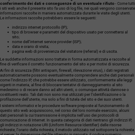
conferimento dei dati e conseguenze di un eventuale rifiuto
- Come tutti
i siti web anche il presente sito fa uso di log file, nei quali vengono conservate
informazioni raccolte in maniera automatizzata durante le visite degli utenti.
Le informazioni raccolte potrebbero essere le seguenti:
indirizzo internet protocollo (IP);
tipo di browser e parametri del dispositivo usato per connettersi al
sito;
nome dell'internet service provider (ISP);
data e orario di visita;
pagina web di provenienza del visitatore (referral) e di uscita.
Le suddette informazioni sono trattate in forma automatizzata e raccolte al
fine di verificare il corretto funzionamento del sito e per motivi di sicurezza.
Ai fini di sicurezza (filtri antispam, firewall, rilevazione virus), i dati registrati
automaticamente possono eventualmente comprendere anche dati personali
come l'indirizzo IP, che potrebbe essere utilizzato, conformemente alle leggi
vigenti in materia, al fine di bloccare tentativi di danneggiamento al sito
medesimo o di recare danno ad altri utenti, o comunque attività dannose o
costituenti reato. Tali dati non sono mai utilizzati per l'identificazione o la
profilazione dell'utente, ma solo a fini di tutela del sito e dei suoi utenti.
I sistemi informatici e le procedure software preposte al funzionamento di
questo sito web acquisiscono, nel corso del loro normale esercizio, alcuni
dati personali la cui trasmissione è implicita nell'uso dei protocolli di
comunicazione di Internet. In questa categoria di dati rientrano gli indirizzi IP,
gli indirizzi in notazione URI (Uniform Resource Identifier) delle risorse
richieste, l'orario della richiesta, il metodo utilizzato nel sottoporre la richiesta
al server, la dimensione del file ottenuto in risposta, il codice numerico