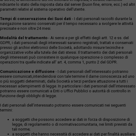
ndicante lo stato della risposta data dal server (buon fine, errore, ecc.) ed altri
parametri relativi al sistema operativo dell'utente.
Tempi di conservazione dei Suoi dati
- I dati personali raccolti durante la
navigazione saranno conservati per il tempo necessario a svolgere le attività
precisate e non oltre 24 mesi.
Modalità del trattamento
- Ai sensi e per gli effetti degli artt. 12 e ss. del
GDPR, i dati personali degli interessati saranno registrati, trattati e conservati
presso gli archivi elettronici delle Società, adottando misure tecniche e
organizzative volte alla tutela dei dati stessi. Il trattamento dei dati personali
degli interessati può consistere in qualunque operazione o complesso di
operazioni tra quelle indicate all' art. 4, comma 1, punto 2 del GDPR.
Comunicazione e diffusione
- I dati personali dell’interessato potranno
essere comunicati,intendendosi con tale termine il darne conoscenza ad uno
o più soggetti determinati, dalla Società a terzi perdare attuazione a tutti i
necessari adempimenti di legge. In particolare i dati personali dell’interessato
potranno essere comunicati a Enti o Uffici Pubblici o autorità di controllo in
funzione degli obblighi di legge.
I dati personali dell’interessato potranno essere comunicati nei seguenti
termini:
a soggetti che possono accedere ai dati in forza di disposizione di
legge, di regolamento o di normativacomunitaria, nei limiti previsti da
tali norme;
a soggetti che hanno necessità di accedere ai dati per finalità ausiliare