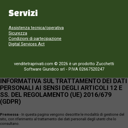
Servizi
Assistenza tecnica/operativa
Sicurezza
Condizioni di partecipazione
Digital Services Act
venditetraprivati.com © 2026 è un prodotto Zucchetti
Software Giuridico srl
-
P.IVA 02667520247
INFORMATIVA SUL TRATTAMENTO DEI DATI
PERSONALI AI SENSI DEGLI ARTICOLI 12 E
SS. DEL REGOLAMENTO (UE) 2016/679
(GDPR)
Premessa
- In questa pagina vengono descritte le modalità di gestione del
sito, con riferimento al trattamento dei dati personali degli utenti che lo
consultano.