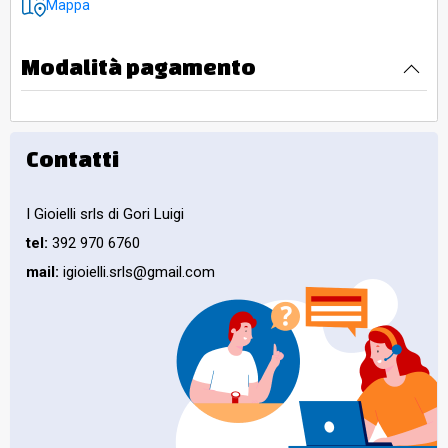
Mappa
Modalità pagamento
Contatti
I Gioielli srls di Gori Luigi
tel:
392 970 6760
mail:
igioielli.srls@gmail.com