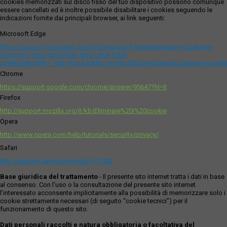
cookies memorizzati sul disco fisso del tuo dispositivo possono comunque
essere cancellati ed è inoltre possibile disabilitare i cookies seguendo le
indicazioni fornite dai principali browser, ai link seguenti:
Microsoft Edge
https://support.microsoft.com/it-it/microsoft-edge/eliminare-i-cookie-in-
microsoft-edge-63947406-40ac-c3b8-57b9-
2a946a29ae09#:~:text=Apri%20Microsoft%20Edge%20and%20seleziona,del
Chrome
https://support.google.com/chrome/answer/95647?hl=it
Firefox
http://support.mozilla.org/it/kb/Eliminare%20i%20cookie
Opera
http://www.opera.com/help/tutorials/security/privacy/
Safari
http://support.apple.com/kb/ph11920
Base giuridica del trattamento
- Il presente sito internet tratta i dati in base
al consenso. Con l'uso o la consultazione del presente sito internet
l’interessato acconsente implicitamente alla possibilità di memorizzare solo i
cookie strettamente necessari (di seguito “cookie tecnici”) per il
funzionamento di questo sito.
Dati personali raccolti e natura obbligatoria o facoltativa del