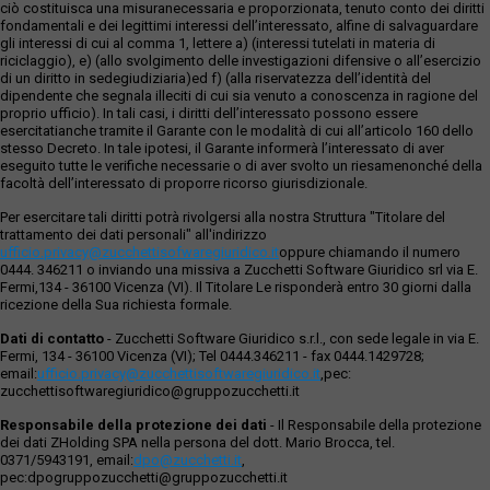
ciò costituisca una misuranecessaria e proporzionata, tenuto conto dei diritti
fondamentali e dei legittimi interessi dell’interessato, alfine di salvaguardare
gli interessi di cui al comma 1, lettere a) (interessi tutelati in materia di
riciclaggio), e) (allo svolgimento delle investigazioni difensive o all’esercizio
di un diritto in sedegiudiziaria)ed f) (alla riservatezza dell’identità del
dipendente che segnala illeciti di cui sia venuto a conoscenza in ragione del
proprio ufficio). In tali casi, i diritti dell’interessato possono essere
esercitatianche tramite il Garante con le modalità di cui all’articolo 160 dello
stesso Decreto. In tale ipotesi, il Garante informerà l’interessato di aver
eseguito tutte le verifiche necessarie o di aver svolto un riesamenonché della
facoltà dell’interessato di proporre ricorso giurisdizionale.
Per esercitare tali diritti potrà rivolgersi alla nostra Struttura "Titolare del
trattamento dei dati personali" all'indirizzo
ufficio.privacy@zucchettisofwaregiuridico.it
oppure chiamando il numero
0444. 346211 o inviando una missiva a Zucchetti Software Giuridico srl via E.
Fermi,134 - 36100 Vicenza (VI). Il Titolare Le risponderà entro 30 giorni dalla
ricezione della Sua richiesta formale.
Dati di contatto
- Zucchetti Software Giuridico s.r.l., con sede legale in via E.
Fermi, 134 - 36100 Vicenza (VI); Tel 0444.346211 - fax 0444.1429728;
email:
ufficio.privacy@zucchettisoftwaregiuridico.it
,pec:
zucchettisoftwaregiuridico@gruppozucchetti.it
Responsabile della protezione dei dati
- Il Responsabile della protezione
dei dati ZHolding SPA nella persona del dott. Mario Brocca, tel.
0371/5943191, email:
dpo@zucchetti.it
,
pec:dpogruppozucchetti@gruppozucchetti.it