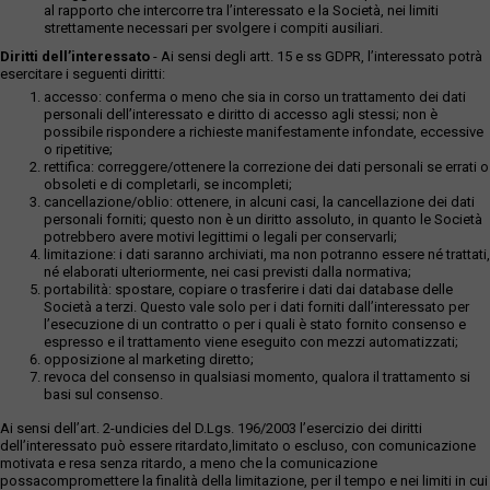
al rapporto che intercorre tra l’interessato e la Società, nei limiti
strettamente necessari per svolgere i compiti ausiliari.
Diritti dell’interessato
- Ai sensi degli artt. 15 e ss GDPR, l’interessato potrà
esercitare i seguenti diritti:
accesso: conferma o meno che sia in corso un trattamento dei dati
personali dell’interessato e diritto di accesso agli stessi; non è
possibile rispondere a richieste manifestamente infondate, eccessive
o ripetitive;
rettifica: correggere/ottenere la correzione dei dati personali se errati o
obsoleti e di completarli, se incompleti;
cancellazione/oblio: ottenere, in alcuni casi, la cancellazione dei dati
personali forniti; questo non è un diritto assoluto, in quanto le Società
potrebbero avere motivi legittimi o legali per conservarli;
limitazione: i dati saranno archiviati, ma non potranno essere né trattati,
né elaborati ulteriormente, nei casi previsti dalla normativa;
portabilità: spostare, copiare o trasferire i dati dai database delle
Società a terzi. Questo vale solo per i dati forniti dall’interessato per
l’esecuzione di un contratto o per i quali è stato fornito consenso e
espresso e il trattamento viene eseguito con mezzi automatizzati;
opposizione al marketing diretto;
revoca del consenso in qualsiasi momento, qualora il trattamento si
basi sul consenso.
Ai sensi dell’art. 2-undicies del D.Lgs. 196/2003 l’esercizio dei diritti
dell’interessato può essere ritardato,limitato o escluso, con comunicazione
motivata e resa senza ritardo, a meno che la comunicazione
possacompromettere la finalità della limitazione, per il tempo e nei limiti in cui