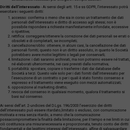
Diritti dell’interessato
- Ai sensi degli artt. 15 e ss GDPR, l’interessato potrà
esercitare i seguenti diritti:
accesso: conferma o meno che sia in corso un trattamento dei dati
personali dell’interessato e diritto di accesso agli stessi; non è
possibile rispondere a richieste manifestamente infondate, eccessive
o ripetitive;
rettifica: correggere/ottenere la correzione dei dati personali se errati o
obsoleti e di completarli, se incompleti;
cancellazione/oblio: ottenere, in alcuni casi, la cancellazione dei dati
personali forniti; questo non è un diritto assoluto, in quanto le Società
potrebbero avere motivi legittimi o legali per conservarli;
limitazione: i dati saranno archiviati, ma non potranno essere né trattati,
né elaborati ulteriormente, nei casi previsti dalla normativa;
portabilità: spostare, copiare o trasferire i dati dai database delle
Società a terzi. Questo vale solo per i dati forniti dall’interessato per
l’esecuzione di un contratto o per i quali è stato fornito consenso e
espresso e il trattamento viene eseguito con mezzi automatizzati;
opposizione al marketing diretto;
revoca del consenso in qualsiasi momento, qualora il trattamento si
basi sul consenso.
Ai sensi dell’art. 2-undicies del D.Lgs. 196/2003 l’esercizio dei diritti
dell’interessato può essere ritardato,limitato o escluso, con comunicazione
motivata e resa senza ritardo, a meno che la comunicazione
possacompromettere la finalità della limitazione, per il tempo e nei limiti in cui
ciò costituisca una misuranecessaria e proporzionata, tenuto conto dei diritti
fondamentali e dei legittimi interessi dell’interessato, alfine di salvaguardare