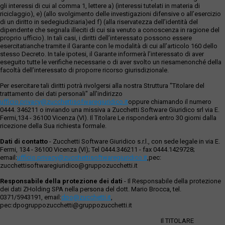
gli interessi di cui al comma 1, lettere a) (interessi tutelati in materia di
riciclaggio), e) (allo svolgimento delle investigazioni difensive o all’esercizio
di un diritto in sedegiudiziaria)ed f) (alla riservatezza dell’identità del
dipendente che segnala illeciti di cui sia venuto a conoscenza in ragione del
proprio ufficio). In tali casi, i diritti dell’interessato possono essere
esercitatianche tramite il Garante con le modalità di cui all’articolo 160 dello
stesso Decreto. In tale ipotesi, il Garante informerà l’interessato di aver
eseguito tutte le verifiche necessarie o di aver svolto un riesamenonché della
facoltà dell’interessato di proporre ricorso giurisdizionale.
Per esercitare tali diritti potrà rivolgersi alla nostra Struttura "Titolare del
trattamento dei dati personali" all'indirizzo
ufficio.privacy@zucchettisofwaregiuridico.it
oppure chiamando il numero
0444. 346211 o inviando una missiva a Zucchetti Software Giuridico srl via E.
Fermi,134 - 36100 Vicenza (VI). Il Titolare Le risponderà entro 30 giorni dalla
ricezione della Sua richiesta formale.
Dati di contatto
- Zucchetti Software Giuridico s.r.l., con sede legale in via E.
Fermi, 134 - 36100 Vicenza (VI); Tel 0444.346211 - fax 0444.1429728;
email:
ufficio.privacy@zucchettisoftwaregiuridico.it
,pec:
zucchettisoftwaregiuridico@gruppozucchetti.it
Responsabile della protezione dei dati
- Il Responsabile della protezione
dei dati ZHolding SPA nella persona del dott. Mario Brocca, tel.
0371/5943191, email:
dpo@zucchetti.it
,
pec:dpogruppozucchetti@gruppozucchetti.it
Il TITOLARE