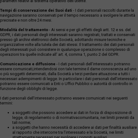
parametri relativi al sistema operativo dell'utente.
Tempi di conservazione dei Suoi dati
- I dati personali raccolti durante la
navigazione saranno conservati per il tempo necessario a svolgere le attività
precisate e non oltre 24 mesi.
Modalità del trattamento
- Ai sensi e per gli effetti degli artt. 12 e ss. del
GDPR, i dati personali degli interessati saranno registrati, trattati e conservati
presso gli archivi elettronici delle Società, adottando misure tecniche e
organizzative volte alla tutela dei dati stessi. Il trattamento dei dati personali
degli interessati può consistere in qualunque operazione o complesso di
operazioni tra quelle indicate all' art. 4, comma 1, punto 2 del GDPR.
Comunicazione e diffusione
- I dati personali dell’interessato potranno
essere comunicati,intendendosi con tale termine il darne conoscenza ad uno
o più soggetti determinati, dalla Società a terzi perdare attuazione a tutti i
necessari adempimenti di legge. In particolare i dati personali dell’interessato
potranno essere comunicati a Enti o Uffici Pubblici o autorità di controllo in
funzione degli obblighi di legge.
I dati personali dell’interessato potranno essere comunicati nei seguenti
termini:
a soggetti che possono accedere ai dati in forza di disposizione di
legge, di regolamento o di normativacomunitaria, nei limiti previsti da
tali norme;
a soggetti che hanno necessità di accedere ai dati per finalità ausiliare
al rapporto che intercorre tra l’interessato e la Società, nei limiti
strettamente necessari per svolgere i compiti ausiliari.