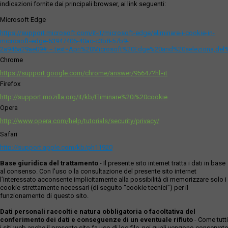
indicazioni fornite dai principali browser, ai link seguenti:
Microsoft Edge
https://support.microsoft.com/it-it/microsoft-edge/eliminare-i-cookie-in-
microsoft-edge-63947406-40ac-c3b8-57b9-
2a946a29ae09#:~:text=Apri%20Microsoft%20Edge%20and%20seleziona,del
Chrome
https://support.google.com/chrome/answer/95647?hl=it
Firefox
http://support.mozilla.org/it/kb/Eliminare%20i%20cookie
Opera
http://www.opera.com/help/tutorials/security/privacy/
Safari
http://support.apple.com/kb/ph11920
Base giuridica del trattamento
- Il presente sito internet tratta i dati in base
al consenso. Con l'uso o la consultazione del presente sito internet
l’interessato acconsente implicitamente alla possibilità di memorizzare solo i
cookie strettamente necessari (di seguito “cookie tecnici”) per il
funzionamento di questo sito.
Dati personali raccolti e natura obbligatoria o facoltativa del
conferimento dei dati e conseguenze di un eventuale rifiuto
- Come tutti
i siti web anche il presente sito fa uso di log file, nei quali vengono conservate