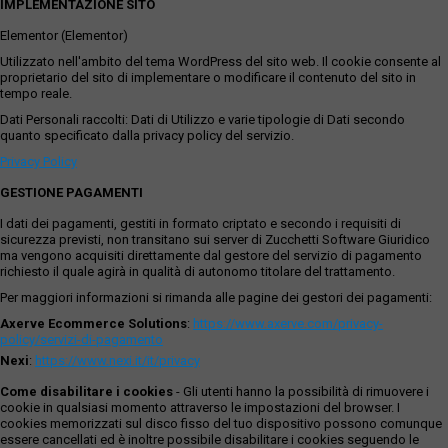
IMPLEMENTAZIONE SITO
Elementor (Elementor)
Utilizzato nell'ambito del tema WordPress del sito web. Il cookie consente al
proprietario del sito di implementare o modificare il contenuto del sito in
tempo reale.
Dati Personali raccolti: Dati di Utilizzo e varie tipologie di Dati secondo
quanto specificato dalla privacy policy del servizio.
Privacy Policy
GESTIONE PAGAMENTI
I dati dei pagamenti, gestiti in formato criptato e secondo i requisiti di
sicurezza previsti, non transitano sui server di Zucchetti Software Giuridico
ma vengono acquisiti direttamente dal gestore del servizio di pagamento
richiesto il quale agirà in qualità di autonomo titolare del trattamento.
Per maggiori informazioni si rimanda alle pagine dei gestori dei pagamenti:
Axerve Ecommerce Solutions
:
https://www.axerve.com/privacy-
policy/servizi-di-pagamento
Nexi
:
https://www.nexi.it/it/privacy
Come disabilitare i cookies
- Gli utenti hanno la possibilità di rimuovere i
cookie in qualsiasi momento attraverso le impostazioni del browser. I
cookies memorizzati sul disco fisso del tuo dispositivo possono comunque
essere cancellati ed è inoltre possibile disabilitare i cookies seguendo le