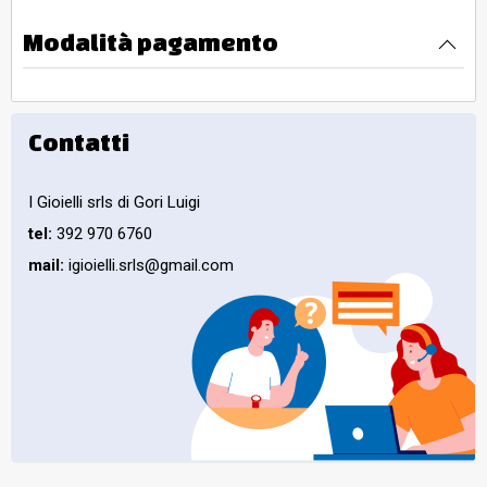
Modalità pagamento
Contatti
I Gioielli srls di Gori Luigi
tel:
392 970 6760
mail:
igioielli.srls@gmail.com