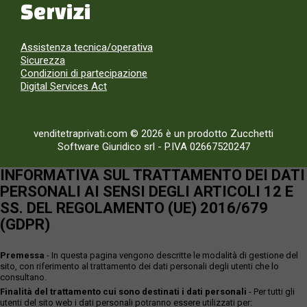
Servizi
Assistenza tecnica/operativa
Sicurezza
Condizioni di partecipazione
Digital Services Act
venditetraprivati.com © 2026 è un prodotto Zucchetti
Software Giuridico srl
-
P.IVA 02667520247
INFORMATIVA SUL TRATTAMENTO DEI DATI
PERSONALI AI SENSI DEGLI ARTICOLI 12 E
SS. DEL REGOLAMENTO (UE) 2016/679
(GDPR)
Premessa
- In questa pagina vengono descritte le modalità di gestione del
sito, con riferimento al trattamento dei dati personali degli utenti che lo
consultano.
Finalità del trattamento cui sono destinati i dati personali
- Per tutti gli
utenti del sito web i dati personali potranno essere utilizzati per: