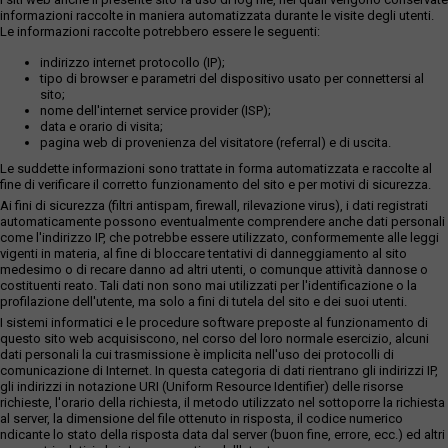
informazioni raccolte in maniera automatizzata durante le visite degli utenti.
Le informazioni raccolte potrebbero essere le seguenti:
indirizzo internet protocollo (IP);
tipo di browser e parametri del dispositivo usato per connettersi al
sito;
nome dell'internet service provider (ISP);
data e orario di visita;
pagina web di provenienza del visitatore (referral) e di uscita.
Le suddette informazioni sono trattate in forma automatizzata e raccolte al
fine di verificare il corretto funzionamento del sito e per motivi di sicurezza.
Ai fini di sicurezza (filtri antispam, firewall, rilevazione virus), i dati registrati
automaticamente possono eventualmente comprendere anche dati personali
come l'indirizzo IP, che potrebbe essere utilizzato, conformemente alle leggi
vigenti in materia, al fine di bloccare tentativi di danneggiamento al sito
medesimo o di recare danno ad altri utenti, o comunque attività dannose o
costituenti reato. Tali dati non sono mai utilizzati per l'identificazione o la
profilazione dell'utente, ma solo a fini di tutela del sito e dei suoi utenti.
I sistemi informatici e le procedure software preposte al funzionamento di
questo sito web acquisiscono, nel corso del loro normale esercizio, alcuni
dati personali la cui trasmissione è implicita nell'uso dei protocolli di
comunicazione di Internet. In questa categoria di dati rientrano gli indirizzi IP,
gli indirizzi in notazione URI (Uniform Resource Identifier) delle risorse
richieste, l'orario della richiesta, il metodo utilizzato nel sottoporre la richiesta
al server, la dimensione del file ottenuto in risposta, il codice numerico
ndicante lo stato della risposta data dal server (buon fine, errore, ecc.) ed altri