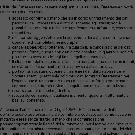
Diritti dell’interessato
- Ai sensi degli artt. 15 e ss GDPR, l’interessato potrà
esercitare i seguenti diritti:
accesso: conferma o meno che sia in corso un trattamento dei dati
personali dell’interessato e diritto di accesso agli stessi; non è
possibile rispondere a richieste manifestamente infondate, eccessive
o ripetitive;
rettifica: correggere/ottenere la correzione dei dati personali se errati o
obsoleti e di completarli, se incompleti;
cancellazione/oblio: ottenere, in alcuni casi, la cancellazione dei dati
personali forniti; questo non è un diritto assoluto, in quanto le Società
potrebbero avere motivi legittimi o legali per conservarli;
limitazione: i dati saranno archiviati, ma non potranno essere né trattati,
né elaborati ulteriormente, nei casi previsti dalla normativa;
portabilità: spostare, copiare o trasferire i dati dai database delle
Società a terzi. Questo vale solo per i dati forniti dall’interessato per
l’esecuzione di un contratto o per i quali è stato fornito consenso e
espresso e il trattamento viene eseguito con mezzi automatizzati;
opposizione al marketing diretto;
revoca del consenso in qualsiasi momento, qualora il trattamento si
basi sul consenso.
Ai sensi dell’art. 2-undicies del D.Lgs. 196/2003 l’esercizio dei diritti
dell’interessato può essere ritardato,limitato o escluso, con comunicazione
motivata e resa senza ritardo, a meno che la comunicazione
possacompromettere la finalità della limitazione, per il tempo e nei limiti in cui
ciò costituisca una misuranecessaria e proporzionata, tenuto conto dei diritti
fondamentali e dei legittimi interessi dell’interessato, alfine di salvaguardare