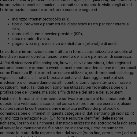
informazioni raccolte in maniera automatizzata durante le visite degli utenti.
Le informazioni raccolte potrebbero essere le seguenti:
indirizzo internet protocollo (IP);
tipo di browser e parametri del dispositivo usato per connettersi al
sito;
nome dell'internet service provider (ISP);
data e orario di visita;
pagina web di provenienza del visitatore (referral) e di uscita.
Le suddette informazioni sono trattate in forma automatizzata e raccolte al
fine di verificare il corretto funzionamento del sito e per motivi di sicurezza.
Ai fini di sicurezza (filtri antispam, firewall, rilevazione virus), i dati registrati
automaticamente possono eventualmente comprendere anche dati personali
come l'indirizzo IP, che potrebbe essere utilizzato, conformemente alle leggi
vigenti in materia, al fine di bloccare tentativi di danneggiamento al sito
medesimo o di recare danno ad altri utenti, o comunque attività dannose o
costituenti reato. Tali dati non sono mai utilizzati per l'identificazione o la
profilazione dell'utente, ma solo a fini di tutela del sito e dei suoi utenti.
I sistemi informatici e le procedure software preposte al funzionamento di
questo sito web acquisiscono, nel corso del loro normale esercizio, alcuni
dati personali la cui trasmissione è implicita nell'uso dei protocolli di
comunicazione di Internet. In questa categoria di dati rientrano gli indirizzi IP,
gli indirizzi in notazione URI (Uniform Resource Identifier) delle risorse
richieste, l'orario della richiesta, il metodo utilizzato nel sottoporre la richiesta
al server, la dimensione del file ottenuto in risposta, il codice numerico
ndicante lo stato della risposta data dal server (buon fine, errore, ecc.) ed altri