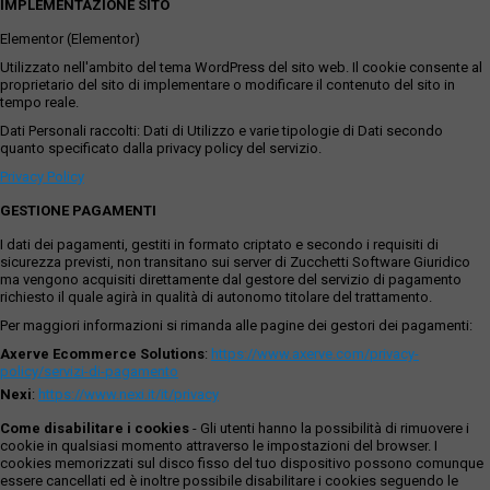
IMPLEMENTAZIONE SITO
Elementor (Elementor)
Utilizzato nell'ambito del tema WordPress del sito web. Il cookie consente al
proprietario del sito di implementare o modificare il contenuto del sito in
tempo reale.
Dati Personali raccolti: Dati di Utilizzo e varie tipologie di Dati secondo
quanto specificato dalla privacy policy del servizio.
Privacy Policy
GESTIONE PAGAMENTI
I dati dei pagamenti, gestiti in formato criptato e secondo i requisiti di
sicurezza previsti, non transitano sui server di Zucchetti Software Giuridico
ma vengono acquisiti direttamente dal gestore del servizio di pagamento
richiesto il quale agirà in qualità di autonomo titolare del trattamento.
Per maggiori informazioni si rimanda alle pagine dei gestori dei pagamenti:
Axerve Ecommerce Solutions
:
https://www.axerve.com/privacy-
policy/servizi-di-pagamento
Nexi
:
https://www.nexi.it/it/privacy
Come disabilitare i cookies
- Gli utenti hanno la possibilità di rimuovere i
cookie in qualsiasi momento attraverso le impostazioni del browser. I
cookies memorizzati sul disco fisso del tuo dispositivo possono comunque
essere cancellati ed è inoltre possibile disabilitare i cookies seguendo le