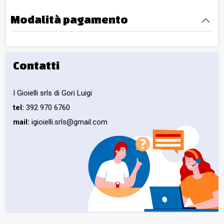
Modalità pagamento
Contatti
I Gioielli srls di Gori Luigi
tel:
392 970 6760
mail:
igioielli.srls@gmail.com