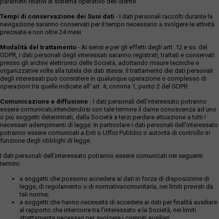
parametri relativi al sistema operativo dell'utente.
Tempi di conservazione dei Suoi dati
- I dati personali raccolti durante la
navigazione saranno conservati per il tempo necessario a svolgere le attività
precisate e non oltre 24 mesi.
Modalità del trattamento
- Ai sensi e per gli effetti degli artt. 12 e ss. del
GDPR, i dati personali degli interessati saranno registrati, trattati e conservati
presso gli archivi elettronici delle Società, adottando misure tecniche e
organizzative volte alla tutela dei dati stessi. Il trattamento dei dati personali
degli interessati può consistere in qualunque operazione o complesso di
operazioni tra quelle indicate all' art. 4, comma 1, punto 2 del GDPR.
Comunicazione e diffusione
- I dati personali dell’interessato potranno
essere comunicati,intendendosi con tale termine il darne conoscenza ad uno
o più soggetti determinati, dalla Società a terzi perdare attuazione a tutti i
necessari adempimenti di legge. In particolare i dati personali dell’interessato
potranno essere comunicati a Enti o Uffici Pubblici o autorità di controllo in
funzione degli obblighi di legge.
I dati personali dell’interessato potranno essere comunicati nei seguenti
termini:
a soggetti che possono accedere ai dati in forza di disposizione di
legge, di regolamento o di normativacomunitaria, nei limiti previsti da
tali norme;
a soggetti che hanno necessità di accedere ai dati per finalità ausiliare
al rapporto che intercorre tra l’interessato e la Società, nei limiti
strettamente necessari per svolgere i compiti ausiliari.