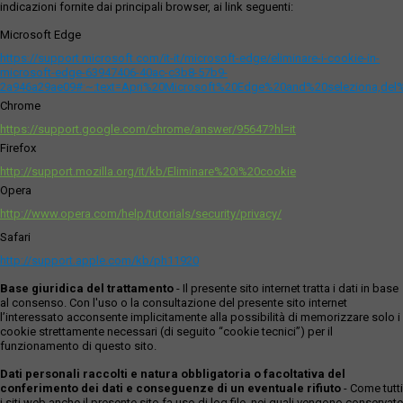
indicazioni fornite dai principali browser, ai link seguenti:
Microsoft Edge
https://support.microsoft.com/it-it/microsoft-edge/eliminare-i-cookie-in-
microsoft-edge-63947406-40ac-c3b8-57b9-
2a946a29ae09#:~:text=Apri%20Microsoft%20Edge%20and%20seleziona,del
Chrome
https://support.google.com/chrome/answer/95647?hl=it
Firefox
http://support.mozilla.org/it/kb/Eliminare%20i%20cookie
Opera
http://www.opera.com/help/tutorials/security/privacy/
Safari
http://support.apple.com/kb/ph11920
Base giuridica del trattamento
- Il presente sito internet tratta i dati in base
al consenso. Con l'uso o la consultazione del presente sito internet
l’interessato acconsente implicitamente alla possibilità di memorizzare solo i
cookie strettamente necessari (di seguito “cookie tecnici”) per il
funzionamento di questo sito.
Dati personali raccolti e natura obbligatoria o facoltativa del
conferimento dei dati e conseguenze di un eventuale rifiuto
- Come tutti
i siti web anche il presente sito fa uso di log file, nei quali vengono conservate