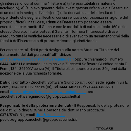
gli interessi di cui al comma 1, lettere a) (interessi tutelati in materia di
riciclaggio), e) (allo svolgimento delle investigazioni difensive o all’esercizio
di un diritto in sedegiudiziaria)ed f) (alla riservatezza dell’identità del
dipendente che segnala illeciti di cui sia venuto a conoscenza in ragione del
proprio ufficio). In tali casi, i diritti dell’interessato possono essere
esercitatianche tramite il Garante con le modalità di cui all’articolo 160 dello
stesso Decreto. In tale ipotesi, il Garante informerà l’interessato di aver
eseguito tutte le verifiche necessarie o di aver svolto un riesamenonché della
facoltà dell’interessato di proporre ricorso giurisdizionale.
Per esercitare tali diritti potrà rivolgersi alla nostra Struttura "Titolare del
trattamento dei dati personali" all'indirizzo
ufficio.privacy@zucchettisofwaregiuridico.it
oppure chiamando il numero
0444. 346211 o inviando una missiva a Zucchetti Software Giuridico srl via E.
Fermi,134 - 36100 Vicenza (VI). Il Titolare Le risponderà entro 30 giorni dalla
ricezione della Sua richiesta formale.
Dati di contatto
- Zucchetti Software Giuridico s.r.l., con sede legale in via E.
Fermi, 134 - 36100 Vicenza (VI); Tel 0444.346211 - fax 0444.1429728;
email:
ufficio.privacy@zucchettisoftwaregiuridico.it
,pec:
zucchettisoftwaregiuridico@gruppozucchetti.it
Responsabile della protezione dei dati
- Il Responsabile della protezione
dei dati ZHolding SPA nella persona del dott. Mario Brocca, tel.
0371/5943191, email:
dpo@zucchetti.it
,
pec:dpogruppozucchetti@gruppozucchetti.it
Il TITOLARE