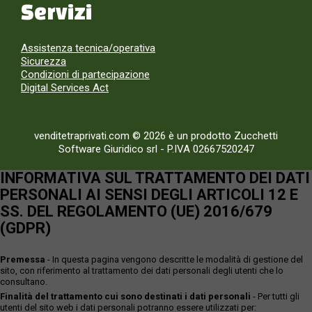
Servizi
Assistenza tecnica/operativa
Sicurezza
Condizioni di partecipazione
Digital Services Act
venditetraprivati.com © 2026 è un prodotto Zucchetti
Software Giuridico srl
-
P.IVA 02667520247
INFORMATIVA SUL TRATTAMENTO DEI DATI
PERSONALI AI SENSI DEGLI ARTICOLI 12 E
SS. DEL REGOLAMENTO (UE) 2016/679
(GDPR)
Premessa
- In questa pagina vengono descritte le modalità di gestione del
sito, con riferimento al trattamento dei dati personali degli utenti che lo
consultano.
Finalità del trattamento cui sono destinati i dati personali
- Per tutti gli
utenti del sito web i dati personali potranno essere utilizzati per: