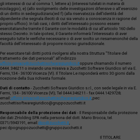
gli interessi di cui al comma 1, lettere a) (interessi tutelati in materia di
riciclaggio), e) (allo svolgimento delle investigazioni difensive o all’esercizio
di un diritto in sedegiudiziaria)ed f) (alla riservatezza dell’identità del
dipendente che segnala illeciti di cui sia venuto a conoscenza in ragione del
proprio ufficio). In tali casi, i diritti dell’interessato possono essere
esercitatianche tramite il Garante con le modalità di cui all’articolo 160 dello
stesso Decreto. In tale ipotesi, il Garante informerà l’interessato di aver
eseguito tutte le verifiche necessarie o di aver svolto un riesamenonché della
facoltà dell’interessato di proporre ricorso giurisdizionale.
Per esercitare tali diritti potrà rivolgersi alla nostra Struttura "Titolare del
trattamento dei dati personali" all'indirizzo
ufficio.privacy@zucchettisofwaregiuridico.it
oppure chiamando il numero
0444. 346211 o inviando una missiva a Zucchetti Software Giuridico srl via E.
Fermi,134 - 36100 Vicenza (VI). Il Titolare Le risponderà entro 30 giorni dalla
ricezione della Sua richiesta formale.
Dati di contatto
- Zucchetti Software Giuridico s.r.l., con sede legale in via E.
Fermi, 134 - 36100 Vicenza (VI); Tel 0444.346211 - fax 0444.1429728;
email:
ufficio.privacy@zucchettisoftwaregiuridico.it
,pec:
zucchettisoftwaregiuridico@gruppozucchetti.it
Responsabile della protezione dei dati
- Il Responsabile della protezione
dei dati ZHolding SPA nella persona del dott. Mario Brocca, tel.
0371/5943191, email:
dpo@zucchetti.it
,
pec:dpogruppozucchetti@gruppozucchetti.it
Il TITOLARE