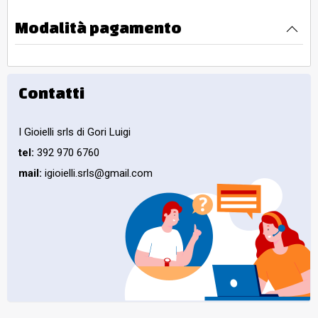
Modalità pagamento
Contatti
I Gioielli srls di Gori Luigi
tel:
392 970 6760
mail:
igioielli.srls@gmail.com