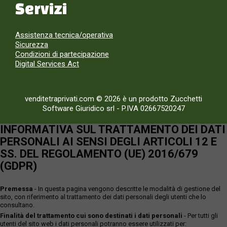
Servizi
Assistenza tecnica/operativa
Sicurezza
Condizioni di partecipazione
Digital Services Act
venditetraprivati.com © 2026 è un prodotto Zucchetti
Software Giuridico srl
-
P.IVA 02667520247
INFORMATIVA SUL TRATTAMENTO DEI DATI
PERSONALI AI SENSI DEGLI ARTICOLI 12 E
SS. DEL REGOLAMENTO (UE) 2016/679
(GDPR)
Premessa
- In questa pagina vengono descritte le modalità di gestione del
sito, con riferimento al trattamento dei dati personali degli utenti che lo
consultano.
Finalità del trattamento cui sono destinati i dati personali
- Per tutti gli
utenti del sito web i dati personali potranno essere utilizzati per: