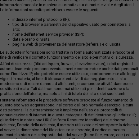
informazioni raccolte in maniera automatizzata durante le visite degli utenti.
Le informazioni raccolte potrebbero essere le seguenti:
indirizzo internet protocollo (IP);
tipo di browser e parametri del dispositivo usato per connettersi al
sito;
nome dell'internet service provider (ISP);
data e orario di visita;
pagina web di provenienza del visitatore (referral) e di uscita.
Le suddette informazioni sono trattate in forma automatizzata e raccolte al
fine di verificare il corretto funzionamento del sito e per motivi di sicurezza.
Ai fini di sicurezza (filtri antispam, firewall, rilevazione virus), i dati registrati
automaticamente possono eventualmente comprendere anche dati personali
come l'indirizzo IP, che potrebbe essere utilizzato, conformemente alle leggi
vigenti in materia, al fine di bloccare tentativi di danneggiamento al sito
medesimo o di recare danno ad altri utenti, o comunque attività dannose o
costituenti reato. Tali dati non sono mai utilizzati per l'identificazione o la
profilazione dell'utente, ma solo a fini di tutela del sito e dei suoi utenti.
I sistemi informatici e le procedure software preposte al funzionamento di
questo sito web acquisiscono, nel corso del loro normale esercizio, alcuni
dati personali la cui trasmissione è implicita nell'uso dei protocolli di
comunicazione di Internet. In questa categoria di dati rientrano gli indirizzi IP,
gli indirizzi in notazione URI (Uniform Resource Identifier) delle risorse
richieste, l'orario della richiesta, il metodo utilizzato nel sottoporre la richiesta
al server, la dimensione del file ottenuto in risposta, il codice numerico
ndicante lo stato della risposta data dal server (buon fine, errore, ecc.) ed altri