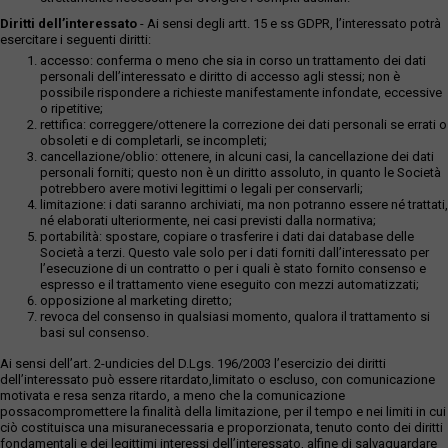
Diritti dell’interessato
- Ai sensi degli artt. 15 e ss GDPR, l’interessato potrà
esercitare i seguenti diritti:
accesso: conferma o meno che sia in corso un trattamento dei dati
personali dell’interessato e diritto di accesso agli stessi; non è
possibile rispondere a richieste manifestamente infondate, eccessive
o ripetitive;
rettifica: correggere/ottenere la correzione dei dati personali se errati o
obsoleti e di completarli, se incompleti;
cancellazione/oblio: ottenere, in alcuni casi, la cancellazione dei dati
personali forniti; questo non è un diritto assoluto, in quanto le Società
potrebbero avere motivi legittimi o legali per conservarli;
limitazione: i dati saranno archiviati, ma non potranno essere né trattati,
né elaborati ulteriormente, nei casi previsti dalla normativa;
portabilità: spostare, copiare o trasferire i dati dai database delle
Società a terzi. Questo vale solo per i dati forniti dall’interessato per
l’esecuzione di un contratto o per i quali è stato fornito consenso e
espresso e il trattamento viene eseguito con mezzi automatizzati;
opposizione al marketing diretto;
revoca del consenso in qualsiasi momento, qualora il trattamento si
basi sul consenso.
Ai sensi dell’art. 2-undicies del D.Lgs. 196/2003 l’esercizio dei diritti
dell’interessato può essere ritardato,limitato o escluso, con comunicazione
motivata e resa senza ritardo, a meno che la comunicazione
possacompromettere la finalità della limitazione, per il tempo e nei limiti in cui
ciò costituisca una misuranecessaria e proporzionata, tenuto conto dei diritti
fondamentali e dei legittimi interessi dell’interessato, alfine di salvaguardare