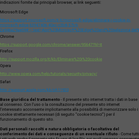
indicazioni fornite dai principali browser, ai link seguenti:
Microsoft Edge
https://support.microsoft.com/it-it/microsoft-edge/eliminare-i-cookie-in-
microsoft-edge-63947406-40ac-c3b8-57b9-
2a946a29ae09#:~:text=Apri%20Microsoft%20Edge%20and%20seleziona,del
Chrome
https://support.google.com/chrome/answer/95647?hl=it
Firefox
http://support.mozilla.org/it/kb/Eliminare%20i%20cookie
Opera
http://www.opera.com/help/tutorials/security/privacy/
Safari
http://support.apple.com/kb/ph11920
Base giuridica del trattamento
- Il presente sito internet tratta i dati in base
al consenso. Con l'uso o la consultazione del presente sito internet
l’interessato acconsente implicitamente alla possibilità di memorizzare solo i
cookie strettamente necessari (di seguito “cookie tecnici”) per il
funzionamento di questo sito.
Dati personali raccolti e natura obbligatoria o facoltativa del
conferimento dei dati e conseguenze di un eventuale rifiuto
- Come tutti
i siti web anche il presente sito fa uso di log file, nei quali vengono conservate