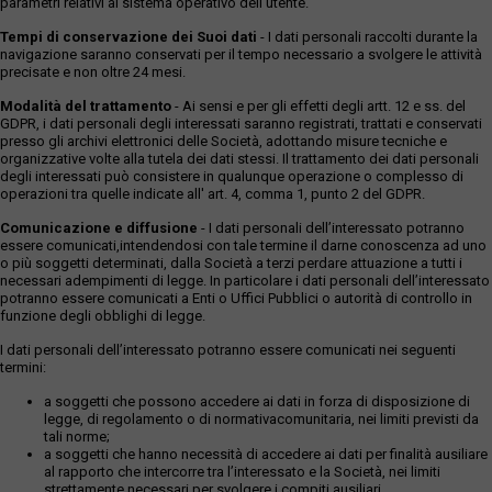
parametri relativi al sistema operativo dell'utente.
Tempi di conservazione dei Suoi dati
- I dati personali raccolti durante la
navigazione saranno conservati per il tempo necessario a svolgere le attività
precisate e non oltre 24 mesi.
Modalità del trattamento
- Ai sensi e per gli effetti degli artt. 12 e ss. del
GDPR, i dati personali degli interessati saranno registrati, trattati e conservati
presso gli archivi elettronici delle Società, adottando misure tecniche e
organizzative volte alla tutela dei dati stessi. Il trattamento dei dati personali
degli interessati può consistere in qualunque operazione o complesso di
operazioni tra quelle indicate all' art. 4, comma 1, punto 2 del GDPR.
Comunicazione e diffusione
- I dati personali dell’interessato potranno
essere comunicati,intendendosi con tale termine il darne conoscenza ad uno
o più soggetti determinati, dalla Società a terzi perdare attuazione a tutti i
necessari adempimenti di legge. In particolare i dati personali dell’interessato
potranno essere comunicati a Enti o Uffici Pubblici o autorità di controllo in
funzione degli obblighi di legge.
I dati personali dell’interessato potranno essere comunicati nei seguenti
termini:
a soggetti che possono accedere ai dati in forza di disposizione di
legge, di regolamento o di normativacomunitaria, nei limiti previsti da
tali norme;
a soggetti che hanno necessità di accedere ai dati per finalità ausiliare
al rapporto che intercorre tra l’interessato e la Società, nei limiti
strettamente necessari per svolgere i compiti ausiliari.