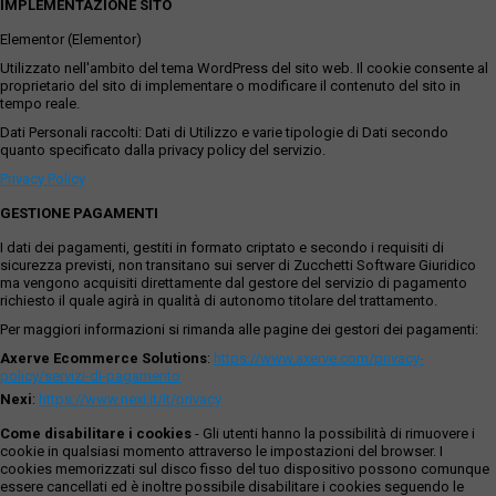
IMPLEMENTAZIONE SITO
Elementor (Elementor)
Utilizzato nell'ambito del tema WordPress del sito web. Il cookie consente al
proprietario del sito di implementare o modificare il contenuto del sito in
tempo reale.
Dati Personali raccolti: Dati di Utilizzo e varie tipologie di Dati secondo
quanto specificato dalla privacy policy del servizio.
Privacy Policy
GESTIONE PAGAMENTI
I dati dei pagamenti, gestiti in formato criptato e secondo i requisiti di
sicurezza previsti, non transitano sui server di Zucchetti Software Giuridico
ma vengono acquisiti direttamente dal gestore del servizio di pagamento
richiesto il quale agirà in qualità di autonomo titolare del trattamento.
Per maggiori informazioni si rimanda alle pagine dei gestori dei pagamenti:
Axerve Ecommerce Solutions
:
https://www.axerve.com/privacy-
policy/servizi-di-pagamento
Nexi
:
https://www.nexi.it/it/privacy
Come disabilitare i cookies
- Gli utenti hanno la possibilità di rimuovere i
cookie in qualsiasi momento attraverso le impostazioni del browser. I
cookies memorizzati sul disco fisso del tuo dispositivo possono comunque
essere cancellati ed è inoltre possibile disabilitare i cookies seguendo le