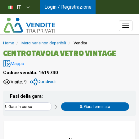
Login / Registrazione
IT
Home
Merci varie non deperibili
Vendita
CENTROTAVOLA VETRO VINTAGE
Mappa
Codice vendita: 1619740
Condividi
Visite: 9
Fasi della gara:
Gara in corso
Gara terminata