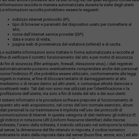
informazioni raccolte in maniera automatizzata durante le visite degli utenti.
Le informazioni raccolte potrebbero essere le seguenti:
indirizzo internet protocollo (IP);
tipo di browser e parametri del dispositivo usato per connettersi al
sito;
nome dell'internet service provider (ISP);
data e orario di visita;
pagina web di provenienza del visitatore (referral) e di uscita.
Le suddette informazioni sono trattate in forma automatizzata e raccolte al
fine di verificare il corretto funzionamento del sito e per motivi di sicurezza.
Ai fini di sicurezza (filtri antispam, firewall, rilevazione virus), i dati registrati
automaticamente possono eventualmente comprendere anche dati personali
come l'indirizzo IP, che potrebbe essere utilizzato, conformemente alle leggi
vigenti in materia, al fine di bloccare tentativi di danneggiamento al sito
medesimo o di recare danno ad altri utenti, o comunque attività dannose o
costituenti reato. Tali dati non sono mai utilizzati per l'identificazione o la
profilazione dell'utente, ma solo a fini di tutela del sito e dei suoi utenti.
I sistemi informatici e le procedure software preposte al funzionamento di
questo sito web acquisiscono, nel corso del loro normale esercizio, alcuni
dati personali la cui trasmissione è implicita nell'uso dei protocolli di
comunicazione di Internet. In questa categoria di dati rientrano gli indirizzi IP,
gli indirizzi in notazione URI (Uniform Resource Identifier) delle risorse
richieste, l'orario della richiesta, il metodo utilizzato nel sottoporre la richiesta
al server, la dimensione del file ottenuto in risposta, il codice numerico
ndicante lo stato della risposta data dal server (buon fine, errore, ecc.) ed altri