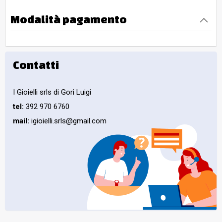
Modalità pagamento
Contatti
I Gioielli srls di Gori Luigi
tel:
392 970 6760
mail:
igioielli.srls@gmail.com