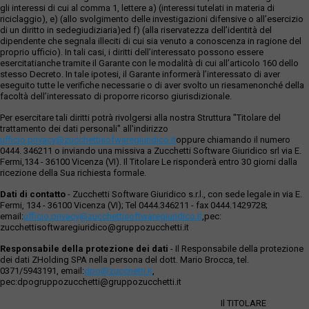
gli interessi di cui al comma 1, lettere a) (interessi tutelati in materia di
riciclaggio), e) (allo svolgimento delle investigazioni difensive o all’esercizio
di un diritto in sedegiudiziaria)ed f) (alla riservatezza dell’identità del
dipendente che segnala illeciti di cui sia venuto a conoscenza in ragione del
proprio ufficio). In tali casi, i diritti dell’interessato possono essere
esercitatianche tramite il Garante con le modalità di cui all’articolo 160 dello
stesso Decreto. In tale ipotesi, il Garante informerà l’interessato di aver
eseguito tutte le verifiche necessarie o di aver svolto un riesamenonché della
facoltà dell’interessato di proporre ricorso giurisdizionale.
Per esercitare tali diritti potrà rivolgersi alla nostra Struttura "Titolare del
trattamento dei dati personali" all'indirizzo
ufficio.privacy@zucchettisofwaregiuridico.it
oppure chiamando il numero
0444. 346211 o inviando una missiva a Zucchetti Software Giuridico srl via E.
Fermi,134 - 36100 Vicenza (VI). Il Titolare Le risponderà entro 30 giorni dalla
ricezione della Sua richiesta formale.
Dati di contatto
- Zucchetti Software Giuridico s.r.l., con sede legale in via E.
Fermi, 134 - 36100 Vicenza (VI); Tel 0444.346211 - fax 0444.1429728;
email:
ufficio.privacy@zucchettisoftwaregiuridico.it
,pec:
zucchettisoftwaregiuridico@gruppozucchetti.it
Responsabile della protezione dei dati
- Il Responsabile della protezione
dei dati ZHolding SPA nella persona del dott. Mario Brocca, tel.
0371/5943191, email:
dpo@zucchetti.it
,
pec:dpogruppozucchetti@gruppozucchetti.it
Il TITOLARE