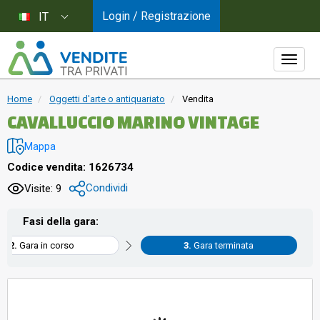
Login / Registrazione
IT
Home
Oggetti d'arte o antiquariato
Vendita
CAVALLUCCIO MARINO VINTAGE
Mappa
Codice vendita: 1626734
Condividi
Visite: 9
Fasi della gara:
Gara in corso
Gara terminata