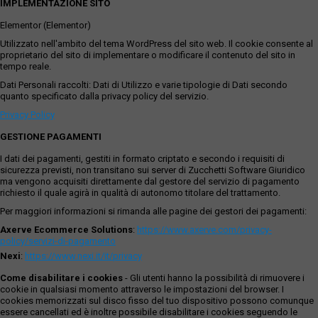
IMPLEMENTAZIONE SITO
Elementor (Elementor)
Utilizzato nell'ambito del tema WordPress del sito web. Il cookie consente al
proprietario del sito di implementare o modificare il contenuto del sito in
tempo reale.
Dati Personali raccolti: Dati di Utilizzo e varie tipologie di Dati secondo
quanto specificato dalla privacy policy del servizio.
Privacy Policy
GESTIONE PAGAMENTI
I dati dei pagamenti, gestiti in formato criptato e secondo i requisiti di
sicurezza previsti, non transitano sui server di Zucchetti Software Giuridico
ma vengono acquisiti direttamente dal gestore del servizio di pagamento
richiesto il quale agirà in qualità di autonomo titolare del trattamento.
Per maggiori informazioni si rimanda alle pagine dei gestori dei pagamenti:
Axerve Ecommerce Solutions
:
https://www.axerve.com/privacy-
policy/servizi-di-pagamento
Nexi
:
https://www.nexi.it/it/privacy
Come disabilitare i cookies
- Gli utenti hanno la possibilità di rimuovere i
cookie in qualsiasi momento attraverso le impostazioni del browser. I
cookies memorizzati sul disco fisso del tuo dispositivo possono comunque
essere cancellati ed è inoltre possibile disabilitare i cookies seguendo le