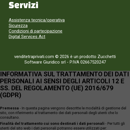
Servizi
Assistenza tecnica/operativa
Sicurezza
Condizioni di partecipazione
Digital Services Act
venditetraprivati.com © 2026 è un prodotto Zucchetti
Software Giuridico srl
-
P.IVA 02667520247
INFORMATIVA SUL TRATTAMENTO DEI DATI
PERSONALI AI SENSI DEGLI ARTICOLI 12 E
SS. DEL REGOLAMENTO (UE) 2016/679
(GDPR)
Premessa
- In questa pagina vengono descritte le modalità di gestione del
sito, con riferimento al trattamento dei dati personali degli utenti che lo
consultano.
Finalità del trattamento cui sono destinati i dati personali
- Per tutti gli
utenti del sito web i dati personali potranno essere utilizzati per: