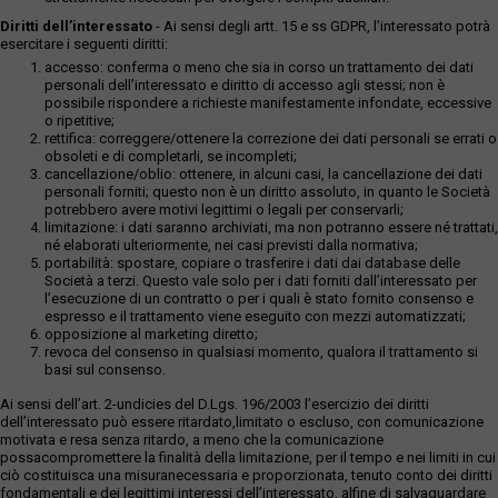
Diritti dell’interessato
- Ai sensi degli artt. 15 e ss GDPR, l’interessato potrà
esercitare i seguenti diritti:
accesso: conferma o meno che sia in corso un trattamento dei dati
personali dell’interessato e diritto di accesso agli stessi; non è
possibile rispondere a richieste manifestamente infondate, eccessive
o ripetitive;
rettifica: correggere/ottenere la correzione dei dati personali se errati o
obsoleti e di completarli, se incompleti;
cancellazione/oblio: ottenere, in alcuni casi, la cancellazione dei dati
personali forniti; questo non è un diritto assoluto, in quanto le Società
potrebbero avere motivi legittimi o legali per conservarli;
limitazione: i dati saranno archiviati, ma non potranno essere né trattati,
né elaborati ulteriormente, nei casi previsti dalla normativa;
portabilità: spostare, copiare o trasferire i dati dai database delle
Società a terzi. Questo vale solo per i dati forniti dall’interessato per
l’esecuzione di un contratto o per i quali è stato fornito consenso e
espresso e il trattamento viene eseguito con mezzi automatizzati;
opposizione al marketing diretto;
revoca del consenso in qualsiasi momento, qualora il trattamento si
basi sul consenso.
Ai sensi dell’art. 2-undicies del D.Lgs. 196/2003 l’esercizio dei diritti
dell’interessato può essere ritardato,limitato o escluso, con comunicazione
motivata e resa senza ritardo, a meno che la comunicazione
possacompromettere la finalità della limitazione, per il tempo e nei limiti in cui
ciò costituisca una misuranecessaria e proporzionata, tenuto conto dei diritti
fondamentali e dei legittimi interessi dell’interessato, alfine di salvaguardare