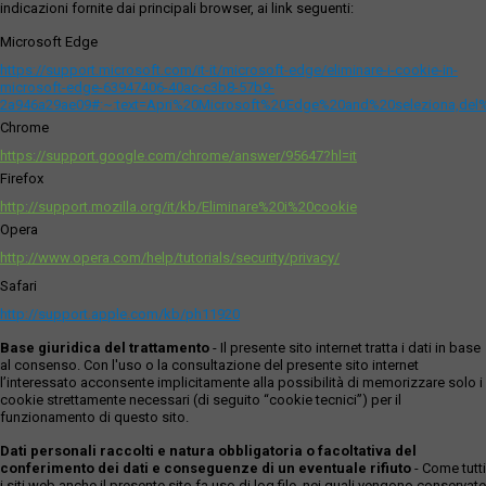
indicazioni fornite dai principali browser, ai link seguenti:
Microsoft Edge
https://support.microsoft.com/it-it/microsoft-edge/eliminare-i-cookie-in-
microsoft-edge-63947406-40ac-c3b8-57b9-
2a946a29ae09#:~:text=Apri%20Microsoft%20Edge%20and%20seleziona,del
Chrome
https://support.google.com/chrome/answer/95647?hl=it
Firefox
http://support.mozilla.org/it/kb/Eliminare%20i%20cookie
Opera
http://www.opera.com/help/tutorials/security/privacy/
Safari
http://support.apple.com/kb/ph11920
Base giuridica del trattamento
- Il presente sito internet tratta i dati in base
al consenso. Con l'uso o la consultazione del presente sito internet
l’interessato acconsente implicitamente alla possibilità di memorizzare solo i
cookie strettamente necessari (di seguito “cookie tecnici”) per il
funzionamento di questo sito.
Dati personali raccolti e natura obbligatoria o facoltativa del
conferimento dei dati e conseguenze di un eventuale rifiuto
- Come tutti
i siti web anche il presente sito fa uso di log file, nei quali vengono conservate