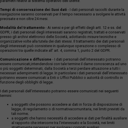
parametri relativi al sistema operativo dell'utente.
Tempi di conservazione dei Suoi dati
- I dati personali raccolti durante la
navigazione saranno conservati per il tempo necessario a svolgere le attività
precisate e non oltre 24 mesi.
Modalità del trattamento
- Ai sensi e per gli effetti degli artt. 12 e ss. del
GDPR, i dati personali degli interessati saranno registrati, trattati e conservati
presso gli archivi elettronici delle Società, adottando misure tecniche e
organizzative volte alla tutela dei dati stessi. Il trattamento dei dati personali
degli interessati può consistere in qualunque operazione o complesso di
operazioni tra quelle indicate all' art. 4, comma 1, punto 2 del GDPR.
Comunicazione e diffusione
- I dati personali dell’interessato potranno
essere comunicati,intendendosi con tale termine il darne conoscenza ad uno
o più soggetti determinati, dalla Società a terzi perdare attuazione a tutti i
necessari adempimenti di legge. In particolare i dati personali dell’interessato
potranno essere comunicati a Enti o Uffici Pubblici o autorità di controllo in
funzione degli obblighi di legge.
I dati personali dell’interessato potranno essere comunicati nei seguenti
termini:
a soggetti che possono accedere ai dati in forza di disposizione di
legge, di regolamento o di normativacomunitaria, nei limiti previsti da
tali norme;
a soggetti che hanno necessità di accedere ai dati per finalità ausiliare
al rapporto che intercorre tra l’interessato e la Società, nei limiti
strettamente necessari per svolgere i compiti ausiliari.